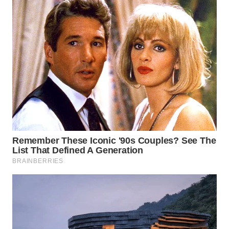
WN
INDRAMAYU
WN
KUNINGAN
WN
MAJALENGKA
WN
SUBANG
WN
SUKABUMI
WN
PURWAKARTA