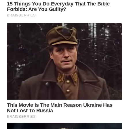
WN
KALTARA
WN
KALSEL
WN
KALTIM
WN
SULSEL
WN
GORONTALO
WN
SULUT