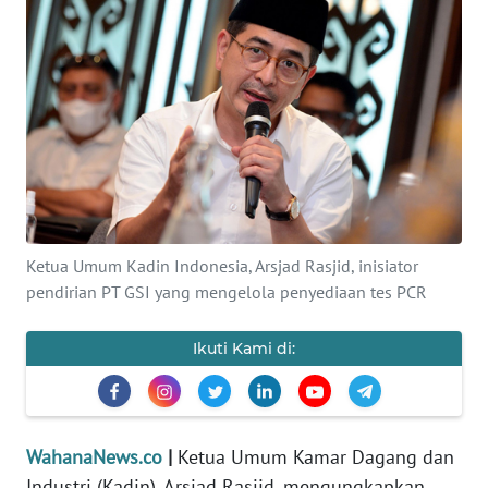
SAINS-TEKNO
KESEHATAN
INTERNASIONAL
SERBA-SERBI
PENDIDIKAN
Ketua Umum Kadin Indonesia, Arsjad Rasjid, inisiator
pendirian PT GSI yang mengelola penyediaan tes PCR
OLAHRAGA
Ikuti Kami di:
OPINI
EDITORIAL
WahanaNews.co
|
Ketua Umum Kamar Dagang dan
Industri (Kadin), Arsjad Rasjid, mengungkapkan