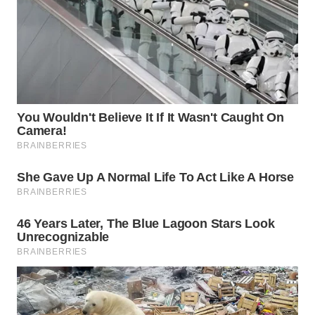
WN
TAPANULI
SELATAN
WN
TANJUNG
LESUNG
WN
KARO
WN
SIMALUNGUN
WN
LABUHANBATU
WN