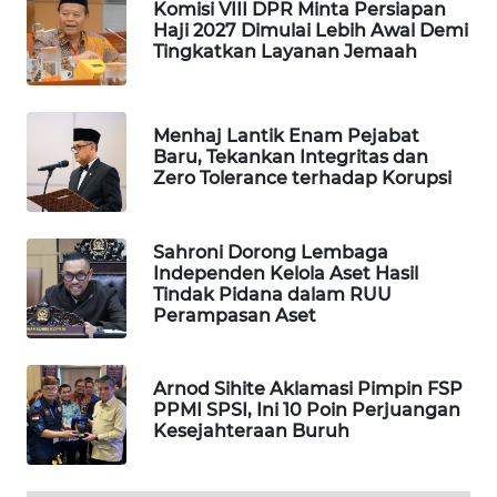
Komisi VIII DPR Minta Persiapan
WAHANA
Haji 2027 Dimulai Lebih Awal Demi
SPORT
Tingkatkan Layanan Jemaah
WAHANA
UMKM
Menhaj Lantik Enam Pejabat
Baru, Tekankan Integritas dan
Zero Tolerance terhadap Korupsi
WAHANA
SELEB
Sahroni Dorong Lembaga
Independen Kelola Aset Hasil
WAHANA
Tindak Pidana dalam RUU
PERSONA
Perampasan Aset
WAHANA
OTOMOTIF
Arnod Sihite Aklamasi Pimpin FSP
PPMI SPSI, Ini 10 Poin Perjuangan
Kesejahteraan Buruh
WAHANA
HEALTH