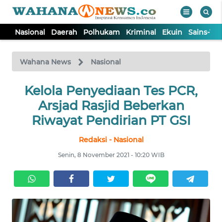
Nasional
Daerah
Polhukam
Kriminal
Ekuin
Sains-Te
WAHANA
Tutup
TV
Wahana News
Nasional
NASIONAL
Kelola Penyediaan Tes PCR,
Arsjad Rasjid Beberkan
DAERAH
Riwayat Pendirian PT GSI
Redaksi - Nasional
POLHUKAM
Senin, 8 November 2021 - 10:20 WIB
KRIMINAL
EKUIN