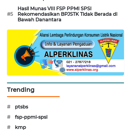
Hasil Munas VIII FSP PPMI SPSI
MAWAKA
#5
Rekomendasikan BPJSTK Tidak Berada di
ID
Bawah Danantara
MARTABAT
NET
PLN
WATCH
MKLI
Trending
LPKKI
LKKI
#
ptsbs
#
fsp-ppmi-spsi
KOPEKLIN
#
kmp