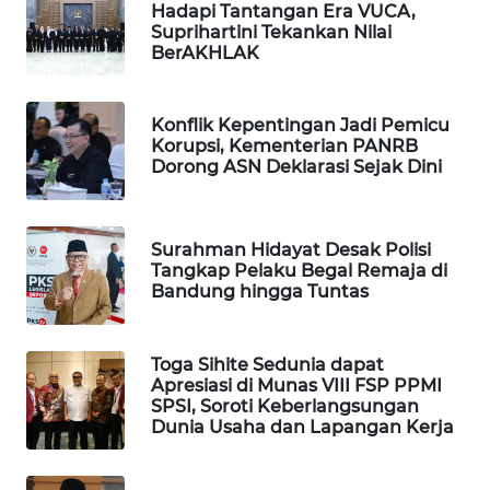
Hadapi Tantangan Era VUCA,
Suprihartini Tekankan Nilai
WAHANA
BerAKHLAK
LISTRIK
WAHANA
Konflik Kepentingan Jadi Pemicu
TRAVEL
Korupsi, Kementerian PANRB
Dorong ASN Deklarasi Sejak Dini
WAHANA
TV
Surahman Hidayat Desak Polisi
Tangkap Pelaku Begal Remaja di
WAHANANEWS
Bandung hingga Tuntas
ID
WAHANANEWS
Toga Sihite Sedunia dapat
CO ID
Apresiasi di Munas VIII FSP PPMI
SPSI, Soroti Keberlangsungan
Dunia Usaha dan Lapangan Kerja
WAHANANEWS
NET