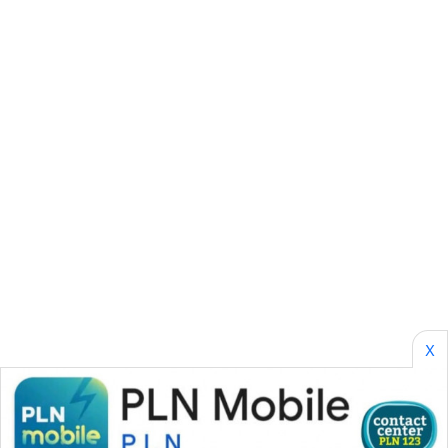
SONYA
ASA
NEWS
X