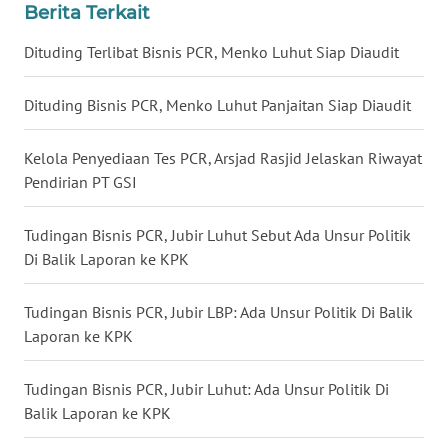
Berita Terkait
WN
BABEL
Dituding Terlibat Bisnis PCR, Menko Luhut Siap Diaudit
WN
Dituding Bisnis PCR, Menko Luhut Panjaitan Siap Diaudit
SUMBAR
Kelola Penyediaan Tes PCR, Arsjad Rasjid Jelaskan Riwayat
WN
Pendirian PT GSI
SUMSEL
Tudingan Bisnis PCR, Jubir Luhut Sebut Ada Unsur Politik
WN
Di Balik Laporan ke KPK
BENGKULU
Tudingan Bisnis PCR, Jubir LBP: Ada Unsur Politik Di Balik
WN
Laporan ke KPK
LAMPUNG
Tudingan Bisnis PCR, Jubir Luhut: Ada Unsur Politik Di
WN
Balik Laporan ke KPK
JATENG