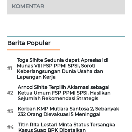
KOMENTAR
WAHANA
DESA
WISATA
LAPAK
WAHANA
Berita Populer
Wahana
Toga Sihite Sedunia dapat Apresiasi di
Network
Munas VIII FSP PPMI SPSI, Soroti
#1
Keberlangsungan Dunia Usaha dan
KONSUMEN
Lapangan Kerja
LISTRIK
Arnod Sihite Terpilih Aklamasi sebagai
#2
Ketua Umum FSP PPMI SPSI, Hasilkan
Sejumlah Rekomendasi Strategis
MASYARAKAT
KELISTRIKAN
Korban KMP Mutiara Santosa 2, Sebanyak
#3
232 Orang Dievakuasi 5 Meninggal
WALINKI
Titin Rita Lestari Minta Status Tersangka
ID
#4
Kasus Suap BPK Dibatalkan