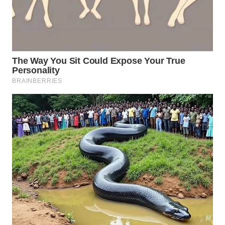
WN
BOGOR
WN
DEPOK
WN
TAPANULI
UTARA
WN
SAMOSIR
WN
PADANG
LAWAS