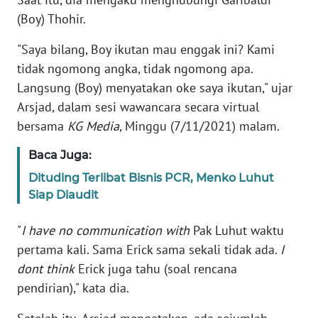
(Boy) Thohir.
KARIR
"Saya bilang, Boy ikutan mau enggak ini? Kami
tidak ngomong angka, tidak ngomong apa.
DISCLAIMER
Langsung (Boy) menyatakan oke saya ikutan," ujar
Arsjad, dalam sesi wawancara secara virtual
Wahana
News
bersama
KG Media
, Minggu (7/11/2021) malam.
Regional
Baca Juga:
WN
Dituding Terlibat Bisnis PCR, Menko Luhut
SUMUT
Siap Diaudit
WN
"
I have no communication with
Pak Luhut waktu
JAKARTA
pertama kali. Sama Erick sama sekali tidak ada.
I
dont think
Erick juga tahu (soal rencana
WN
pendirian)," kata dia.
JABAR