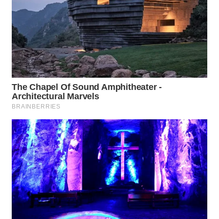
WN
PRIANGAN
TIMUR
WN
SEMARANG
WN
SOLO
WN
BOROBUDUR
WN
MADURA
WN
SURABAYA