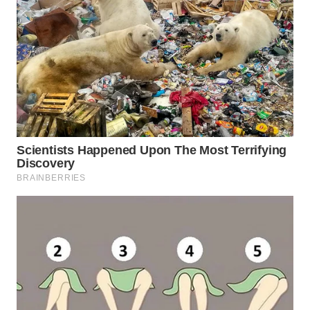
TAPANULI
TENGAH
WN DELI
SERDANG
WN
TEBING
TINGGI
WN
PAKPAK
WN
KARAWANG
WN
BEKASI