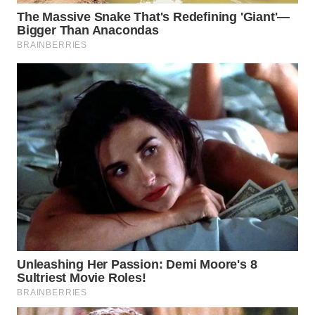
WN
SUMEDANG
WN
CIANJUR
WN
KEPULAUAN
SERIBU
WN
TANGERANG
WN
BINJAI
WN
CIREBON