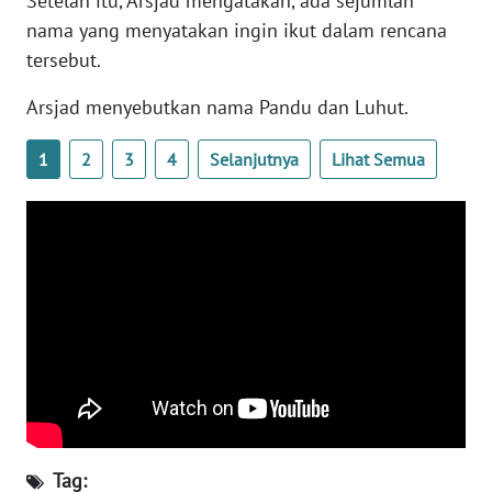
Setelah itu, Arsjad mengatakan, ada sejumlah
WN
nama yang menyatakan ingin ikut dalam rencana
BANTEN
tersebut.
WN
Arsjad menyebutkan nama Pandu dan Luhut.
NTT
1
2
3
4
Selanjutnya
Lihat Semua
WN
KEPRI
WN
PAPUA
WN
PAPUA
BARAT
WN
RIAU
Tag: