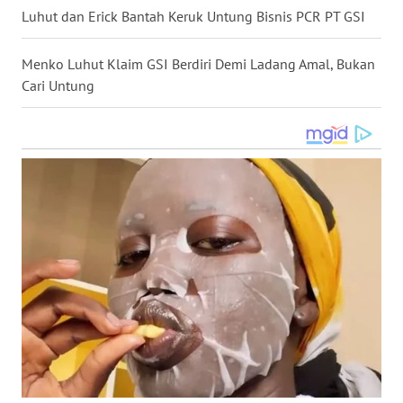
Luhut dan Erick Bantah Keruk Untung Bisnis PCR PT GSI
WN
NUSANTARA
Menko Luhut Klaim GSI Berdiri Demi Ladang Amal, Bukan
Cari Untung
WN
JOGJA
WN
JATIM
WN
BALI
WN
KALBAR
WN
KALTENG