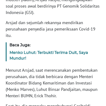
Informasi
soal proses awal berdirinya PT Genomik Solidaritas
Indonesia (GSI).
INDEKS
BERITA
Arsjad dan sejumlah rekannya mendirikan
perusahaan penyedia jasa pemeriksaan Covid-19
KONTAK
KAMI
itu.
Baca Juga:
INFO
IKLAN
Menko Luhut: Terbukti Terima Duit, Saya
Mundur!
TENTANG
Menurut Arsjad, saat merencanakan pembentukan
KAMI
perusahaan, dia tidak berbicara dengan Menteri
PEDOMAN
Koordinator Bidang Kemaritiman dan Investasi
MEDIA
(Menko Marves), Luhut Binsar Pandjaitan, maupun
SIBER
Menteri BUMN, Erick Thohir.
REDAKSI
Saat itu, dia mengaku menghubungi Garibaldi