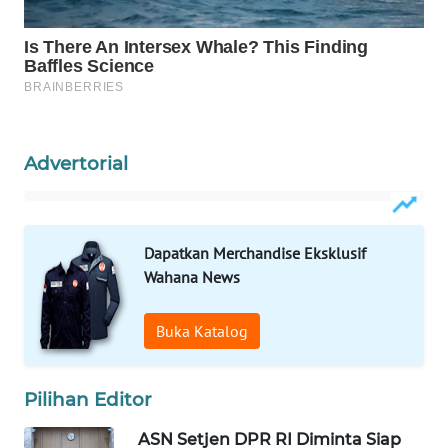
Wahana
Media
Group
WAHANA
NEWS
Advertorial
WAHANA
TANI
Dapatkan Merchandise Eksklusif
WAHANA
Wahana News
ADVOKAT
WAHANA
Buka Katalog
INFRASTRUKTUR
Pilihan Editor
WAHANA
KONSUMEN
ASN Setjen DPR RI Diminta Siap