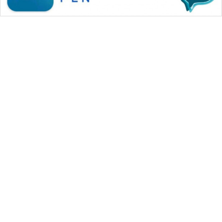
WAHANA MEDIA GROUP
|
|
|
WAHANA NEWS co
WAHANA TANI
WAHANA ADVOKAT
|
|
WAHANA INFRASTRUKTUR
WAHANA KONSUMEN
|
|
|
WAHANA LISTRIK
WAHANA TRAVEL
WAHANA TV
|
|
|
WAHANANEWS id
WAHANANEWS CO ID
WAHANANEWS NET
|
|
|
WAHANA SPORT ID
Wahana UMKM
Wahana Seleb
|
|
|
Wahana Persona
Wahana Otomotif
Wahana Health
|
Wahana Desa Wisata
Lapak Wahana