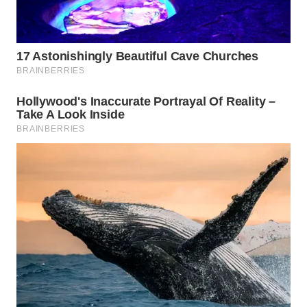
WN
NATUNA
WN
BINTAN
WN
MANDALIKA
WN
LIKUPANG
WN
LABUANBAJO
WN
BORNEO