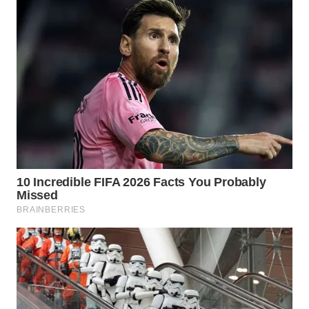
WN
MALUKU
WN
MALUT
WN
DAIRI
WN
DANAU
TOBA
WN
NIAS
WN
LANGKAT