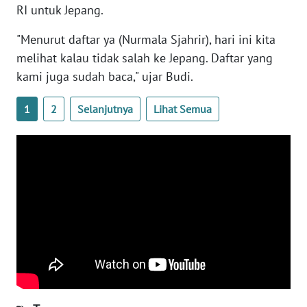
RI untuk Jepang.
WN
BANTEN
"Menurut daftar ya (Nurmala Sjahrir), hari ini kita
melihat kalau tidak salah ke Jepang. Daftar yang
WN
kami juga sudah baca," ujar Budi.
NTT
1
2
Selanjutnya
Lihat Semua
WN
KEPRI
WN
PAPUA
WN
PAPUA
BARAT
WN
RIAU