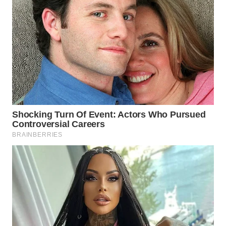
Wahana
Media
Group
WAHANA
NEWS
WAHANA
TANI
WAHANA
ADVOKAT
WAHANA
INFRASTRUKTUR
WAHANA
KONSUMEN