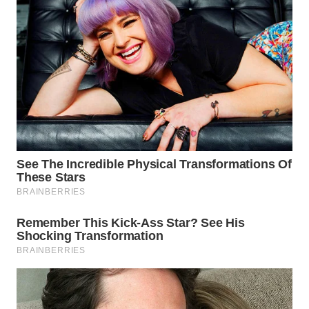
WN
NATUNA
WN
BINTAN
WN
MANDALIKA
WN
LIKUPANG
WN
LABUANBAJO
WN
BORNEO