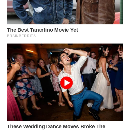
WN
INDRAMAYU
WN
KUNINGAN
WN
MAJALENGKA
WN
SUBANG
WN
SUKABUMI
WN
PURWAKARTA