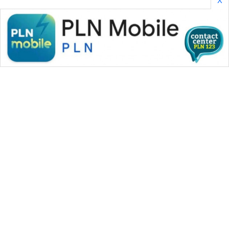
WAHANA MEDIA GROUP
|
|
|
WAHANA NEWS co
WAHANA TANI
WAHANA ADVOKAT
|
|
WAHANA INFRASTRUKTUR
WAHANA KONSUMEN
|
|
|
WAHANA LISTRIK
WAHANA TRAVEL
WAHANA TV