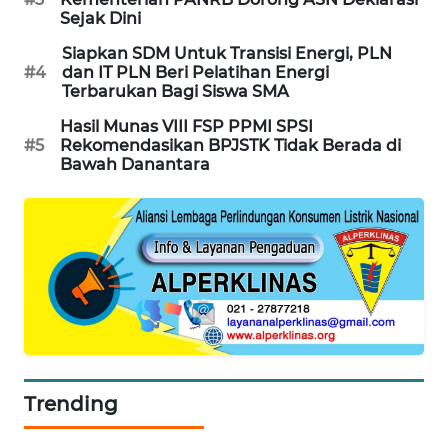
Sejak Dini
PORTAL
KONSUMEN
Siapkan SDM Untuk Transisi Energi, PLN
#4
dan IT PLN Beri Pelatihan Energi
Terbarukan Bagi Siswa SMA
FORWAMKI
Hasil Munas VIII FSP PPMI SPSI
#5
Rekomendasikan BPJSTK Tidak Berada di
ALPERKLINAS
Bawah Danantara
FORJASIDA
TAMBANG
NEWS
SITUNGIR
NEWS
SIDIKALANG
Trending
NEWS