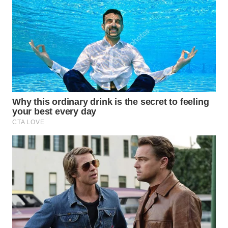
WN
SUMEDANG
WN
CIANJUR
WN
KEPULAUAN
SERIBU
WN
TANGERANG
WN
BINJAI
WN
CIREBON