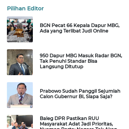
WAHANA
Pilihan Editor
SPORT
BGN Pecat 66 Kepala Dapur MBG,
WAHANA
Ada yang Terlibat Judi Online
UMKM
WAHANA
950 Dapur MBG Masuk Radar BGN,
SELEB
Tak Penuhi Standar Bisa
Langsung Ditutup
WAHANA
PERSONA
Prabowo Sudah Panggil Sejumlah
WAHANA
Calon Gubernur BI, Siapa Saja?
OTOMOTIF
WAHANA
Baleg DPR Pastikan RUU
HEALTH
Masyarakat Adat Jadi Prioritas,