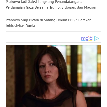
Prabowo Jadi Saksi Langsung Penandatanganan
WN
Perdamaian Gaza Bersama Trump, Erdogan, dan Macron
NUSANTARA
Prabowo Siap Bicara di Sidang Umum PBB, Suarakan
WN
Inklusivitas Dunia
JOGJA
WN
JATIM
WN
BALI
WN
KALBAR
WN
KALTENG