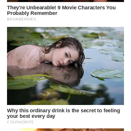
WN
KALTARA
WN
KALSEL
WN
KALTIM
WN
SULSEL
WN
GORONTALO
WN
SULUT