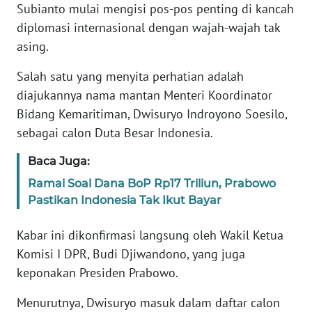
Informasi
Subianto mulai mengisi pos-pos penting di kancah
diplomasi internasional dengan wajah-wajah tak
INDEKS
asing.
BERITA
Salah satu yang menyita perhatian adalah
KONTAK
diajukannya nama mantan Menteri Koordinator
KAMI
Bidang Kemaritiman, Dwisuryo Indroyono Soesilo,
sebagai calon Duta Besar Indonesia.
INFO
IKLAN
Baca Juga:
Ramai Soal Dana BoP Rp17 Triliun, Prabowo
TENTANG
Pastikan Indonesia Tak Ikut Bayar
KAMI
Kabar ini dikonfirmasi langsung oleh Wakil Ketua
PEDOMAN
Komisi I DPR, Budi Djiwandono, yang juga
MEDIA
keponakan Presiden Prabowo.
SIBER
Menurutnya, Dwisuryo masuk dalam daftar calon
REDAKSI