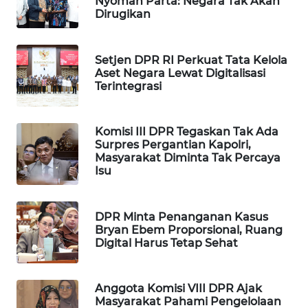
Nyoman Parta: Negara Tak Akan
Dirugikan
WAHANA
DESA
WISATA
Setjen DPR RI Perkuat Tata Kelola
Aset Negara Lewat Digitalisasi
LAPAK
Terintegrasi
WAHANA
Wahana
Komisi III DPR Tegaskan Tak Ada
Network
Surpres Pergantian Kapolri,
Masyarakat Diminta Tak Percaya
Isu
KONSUMEN
LISTRIK
DPR Minta Penanganan Kasus
Bryan Ebem Proporsional, Ruang
MASYARAKAT
Digital Harus Tetap Sehat
KELISTRIKAN
WALINKI
Anggota Komisi VIII DPR Ajak
ID
Masyarakat Pahami Pengelolaan