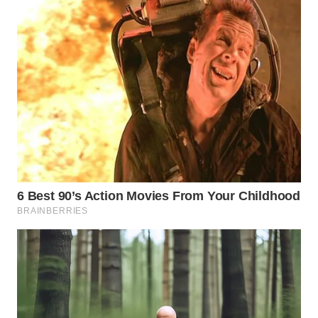
WN
MALUKU
WN
MALUT
WN
DAIRI
WN
DANAU
TOBA
WN
NIAS
WN
LANGKAT