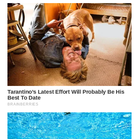
WN
BOGOR
WN
DEPOK
WN
TAPANULI
UTARA
WN
SAMOSIR
WN
PADANG
LAWAS