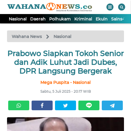
Nasional
Daerah
Polhukam
Kriminal
Ekuin
Sains-Te
WAHANA
Tutup
TV
Wahana News
Nasional
Prabowo Siapkan Tokoh Senior
NASIONAL
dan Adik Luhut Jadi Dubes,
DAERAH
DPR Langsung Bergerak
Mega Puspita - Nasional
POLHUKAM
Sabtu, 5 Juli 2025 - 20:17 WIB
KRIMINAL
EKUIN