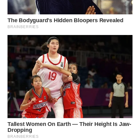
TAPANULI
TENGAH
WN DELI
SERDANG
WN
TEBING
TINGGI
WN
PAKPAK
WN
KARAWANG
WN
BEKASI