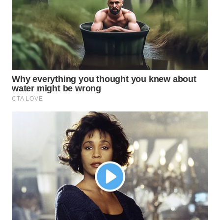
WN
TAPANULI
SELATAN
WN
TANJUNG
LESUNG
WN
KARO
WN
SIMALUNGUN
WN
LABUHANBATU
WN