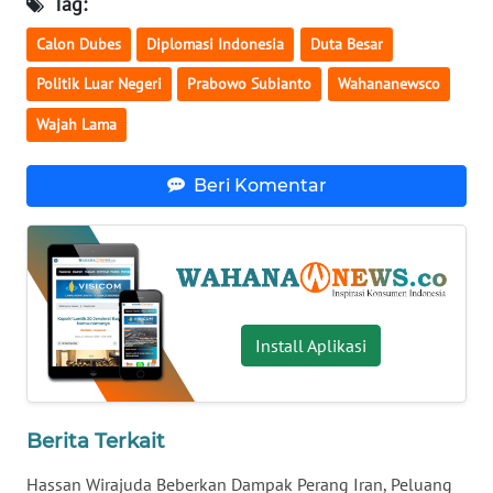
Tag:
WN
Calon Dubes
Diplomasi Indonesia
Duta Besar
SERAMBI
Politik Luar Negeri
Prabowo Subianto
Wahananewsco
WN
Wajah Lama
JAMBI
Beri Komentar
WN
SULTRA
WN
NTB
Install Aplikasi
WN
SULTENG
Berita Terkait
WN
SULBAR
Hassan Wirajuda Beberkan Dampak Perang Iran, Peluang