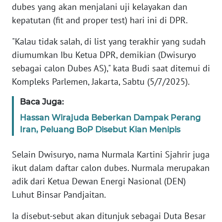
dubes yang akan menjalani uji kelayakan dan
kepatutan (fit and proper test) hari ini di DPR.
KARIR
"Kalau tidak salah, di list yang terakhir yang sudah
DISCLAIMER
diumumkan Ibu Ketua DPR, demikian (Dwisuryo
sebagai calon Dubes AS)," kata Budi saat ditemui di
Wahana
Kompleks Parlemen, Jakarta, Sabtu (5/7/2025).
News
Regional
Baca Juga:
Hassan Wirajuda Beberkan Dampak Perang
WN
Iran, Peluang BoP Disebut Kian Menipis
SUMUT
Selain Dwisuryo, nama Nurmala Kartini Sjahrir juga
WN
ikut dalam daftar calon dubes. Nurmala merupakan
JAKARTA
adik dari Ketua Dewan Energi Nasional (DEN)
Luhut Binsar Pandjaitan.
WN
JABAR
Ia disebut-sebut akan ditunjuk sebagai Duta Besar