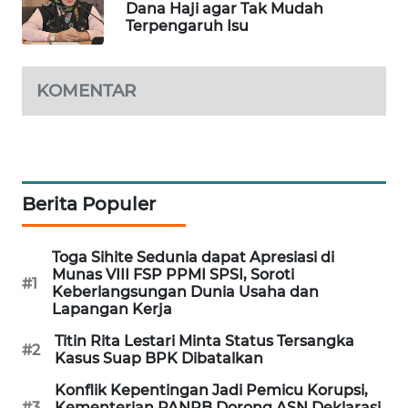
Dana Haji agar Tak Mudah
Terpengaruh Isu
MAWAKA
ID
KOMENTAR
MARTABAT
NET
PLN
WATCH
Berita Populer
MKLI
Toga Sihite Sedunia dapat Apresiasi di
Munas VIII FSP PPMI SPSI, Soroti
LPKKI
#1
Keberlangsungan Dunia Usaha dan
Lapangan Kerja
LKKI
Titin Rita Lestari Minta Status Tersangka
#2
Kasus Suap BPK Dibatalkan
KOPEKLIN
Konflik Kepentingan Jadi Pemicu Korupsi,
#3
Kementerian PANRB Dorong ASN Deklarasi