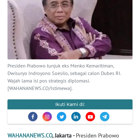
SAINS-TEKNO
KESEHATAN
INTERNASIONAL
SERBA-SERBI
Presiden Prabowo tunjuk eks Menko Kemaritiman,
Dwisuryo Indroyono Soesilo, sebagai calon Dubes RI.
PENDIDIKAN
Wajah lama isi pos strategis diplomasi.
[WAHANANEWS.CO/Istimewa].
OLAHRAGA
Ikuti Kami di:
OPINI
EDITORIAL
WAHANANEWS.CO
, Jakarta -
Presiden Prabowo