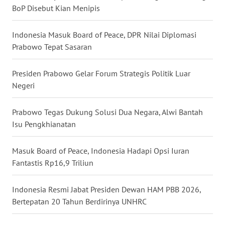
BoP Disebut Kian Menipis
WN
BABEL
Indonesia Masuk Board of Peace, DPR Nilai Diplomasi
Prabowo Tepat Sasaran
WN
SUMBAR
Presiden Prabowo Gelar Forum Strategis Politik Luar
Negeri
WN
SUMSEL
Prabowo Tegas Dukung Solusi Dua Negara, Alwi Bantah
Isu Pengkhianatan
WN
BENGKULU
Masuk Board of Peace, Indonesia Hadapi Opsi Iuran
Fantastis Rp16,9 Triliun
WN
LAMPUNG
Indonesia Resmi Jabat Presiden Dewan HAM PBB 2026,
WN
Bertepatan 20 Tahun Berdirinya UNHRC
JATENG