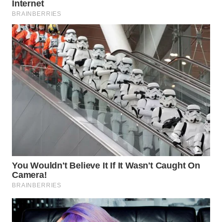
WN
PRIANGAN
TIMUR
WN
SEMARANG
WN
SOLO
WN
BOROBUDUR
WN
MADURA
WN
SURABAYA