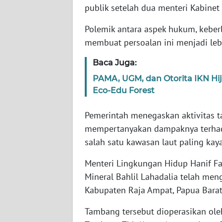
publik setelah dua menteri Kabine
WN
Polemik antara aspek hukum, keberl
NTT
membuat persoalan ini menjadi leb
WN
Baca Juga:
KEPRI
PAMA, UGM, dan Otorita IKN H
Eco-Edu Forest
WN
PAPUA
Pemerintah menegaskan aktivitas 
mempertanyakan dampaknya terhad
WN
salah satu kawasan laut paling kaya
PAPUA
BARAT
Menteri Lingkungan Hidup Hanif Fa
Mineral Bahlil Lahadalia telah me
WN
Kabupaten Raja Ampat, Papua Barat
RIAU
Tambang tersebut dioperasikan oleh
WN