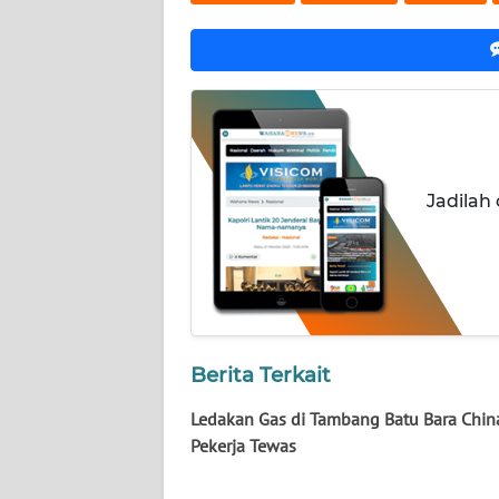
NUSANTARA
WN
JOGJA
WN
JATIM
Jadilah
WN
BALI
WN
KALBAR
Berita Terkait
WN
Ledakan Gas di Tambang Batu Bara Chin
KALTENG
Pekerja Tewas
WN