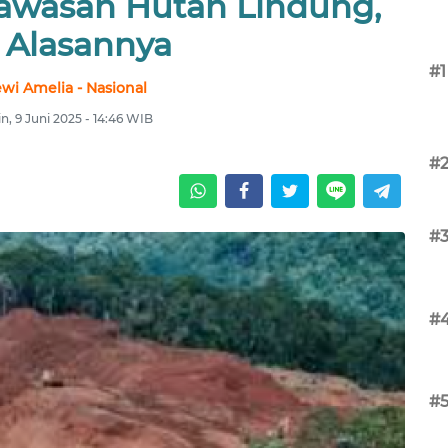
awasan Hutan Lindung,
i Alasannya
#1
wi Amelia - Nasional
n, 9 Juni 2025 - 14:46 WIB
#
#
#
#