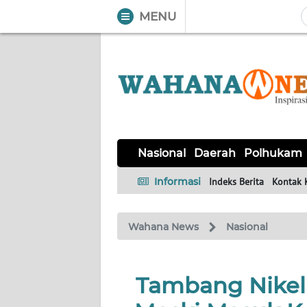
MENU
WAHANA
Tutup
TV
NASIONAL
DAERAH
POLHUKAM
KRIMINAL
EKUIN
SAINS-
KESEHATAN
INTERNASIONAL
Nasional
Daerah
Polhukam
TEKNO
Informasi
Indeks Berita
Kontak 
SERBA-
PENDIDIKAN
OLAHRAGA
OPINI
SERBI
Wahana News
Nasional
EDITORIAL
Tambang Nikel 
Informasi