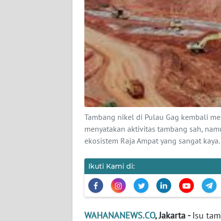
KARIR
DISCLAIMER
Wahana
News
Regional
WN
SUMUT
Tambang nikel di Pulau Gag kembali me
menyatakan aktivitas tambang sah, na
WN
ekosistem Raja Ampat yang sangat kaya
JAKARTA
Ikuti Kami di:
WN
JABAR
WN
WAHANANEWS.CO
, Jakarta -
Isu tam
BANTEN