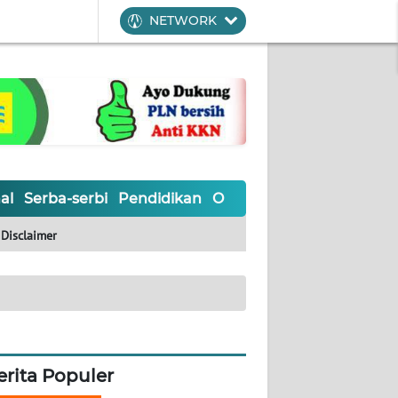
NETWORK
al
Serba-serbi
Pendidikan
Olahraga
Opini
Editoria
Disclaimer
erita Populer