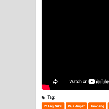
BABEL
WN
SUMBAR
WN
SUMSEL
WN
BENGKULU
WN
LAMPUNG
WN
JATENG
Tag:
WN
Pt Gag Nikel
Raja Ampat
Tambang