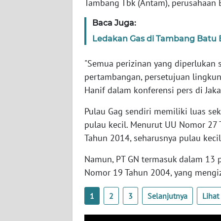
Tambang Tbk (Antam), perusahaan
SERAMBI
Baca Juga:
WN
Ledakan Gas di Tambang Batu B
JAMBI
"Semua perizinan yang diperlukan s
WN
pertambangan, persetujuan lingkung
SULTRA
Hanif dalam konferensi pers di Jaka
WN
Pulau Gag sendiri memiliki luas se
NTB
pulau kecil. Menurut UU Nomor 27
Tahun 2014, seharusnya pulau kecil
WN
SULTENG
Namun, PT GN termasuk dalam 13 p
Nomor 19 Tahun 2004, yang mengizi
WN
SULBAR
1
2
3
Selanjutnya
Liha
WN