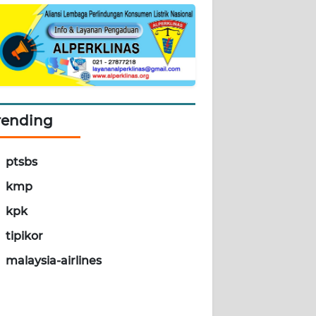
rending
ptsbs
kmp
kpk
tipikor
malaysia-airlines