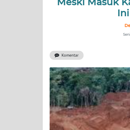
Meski Masuk K
INDEKS
BERITA
In
KONTAK
De
KAMI
Seni
INFO
IKLAN
Komentar
TENTANG
KAMI
PEDOMAN
MEDIA
SIBER
REDAKSI