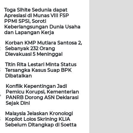
Toga Sihite Sedunia dapat
Apresiasi di Munas VIII FSP
PPMI SPSI, Soroti
Keberlangsungan Dunia Usaha
dan Lapangan Kerja
Korban KMP Mutiara Santosa 2,
2
Sebanyak 232 Orang
Dievakuasi 5 Meninggal
Titin Rita Lestari Minta Status
3
Tersangka Kasus Suap BPK
Dibatalkan
Konflik Kepentingan Jadi
Pemicu Korupsi, Kementerian
4
PANRB Dorong ASN Deklarasi
Sejak Dini
Malaysia Jelaskan Kronologi
5
Kopilot Lolos Skrining KLIA
Sebelum Ditangkap di Soetta