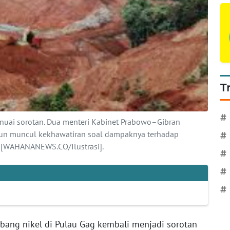
T
#
nuai sorotan. Dua menteri Kabinet Prabowo–Gibran
mun muncul kekhawatiran soal dampaknya terhadap
#
. [WAHANANEWS.CO/Ilustrasi].
#
#
#
bang nikel di Pulau Gag kembali menjadi sorotan