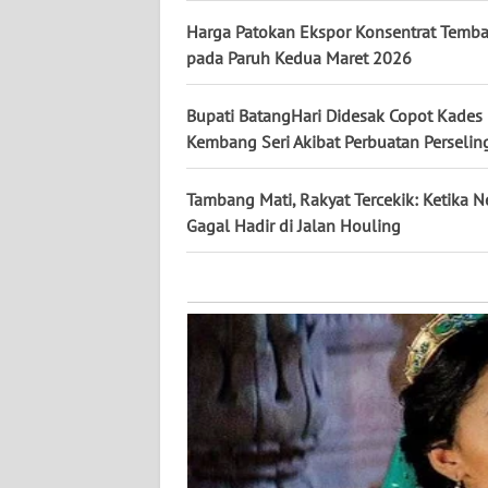
KALTARA
Harga Patokan Ekspor Konsentrat Temb
pada Paruh Kedua Maret 2026
WN
KALSEL
Bupati BatangHari Didesak Copot Kades
WN
Kembang Seri Akibat Perbuatan Perseli
KALTIM
Tambang Mati, Rakyat Tercekik: Ketika N
WN
Gagal Hadir di Jalan Houling
SULSEL
WN
GORONTALO
WN
SULUT
WN
MALUKU