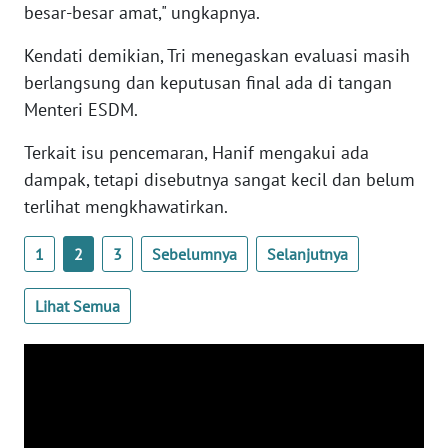
besar-besar amat," ungkapnya.
WN
BANTEN
Kendati demikian, Tri menegaskan evaluasi masih
berlangsung dan keputusan final ada di tangan
WN
Menteri ESDM.
NTT
Terkait isu pencemaran, Hanif mengakui ada
WN
dampak, tetapi disebutnya sangat kecil dan belum
KEPRI
terlihat mengkhawatirkan.
WN
1
2
3
Sebelumnya
Selanjutnya
PAPUA
Lihat Semua
WN
PAPUA
BARAT
WN
RIAU