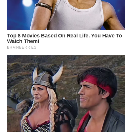
WN
MALUKU
WN
MALUT
WN
DAIRI
WN
DANAU
TOBA
WN
NIAS
WN
LANGKAT