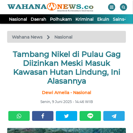
Nasional
Daerah
Polhukam
Kriminal
Ekuin
Sains-Te
WAHANA
Tutup
TV
Wahana News
Nasional
NASIONAL
Tambang Nikel di Pulau Gag
Diizinkan Meski Masuk
DAERAH
Kawasan Hutan Lindung, Ini
Alasannya
POLHUKAM
Dewi Amelia - Nasional
Senin, 9 Juni 2025 - 14:46 WIB
KRIMINAL
EKUIN