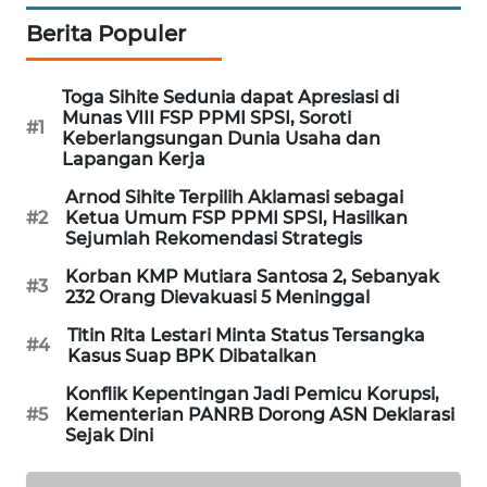
Berita Populer
MAWAKA
ID
Toga Sihite Sedunia dapat Apresiasi di
Munas VIII FSP PPMI SPSI, Soroti
MARTABAT
#1
Keberlangsungan Dunia Usaha dan
NET
Lapangan Kerja
Arnod Sihite Terpilih Aklamasi sebagai
PLN
#2
Ketua Umum FSP PPMI SPSI, Hasilkan
WATCH
Sejumlah Rekomendasi Strategis
Korban KMP Mutiara Santosa 2, Sebanyak
MKLI
#3
232 Orang Dievakuasi 5 Meninggal
Titin Rita Lestari Minta Status Tersangka
LPKKI
#4
Kasus Suap BPK Dibatalkan
Konflik Kepentingan Jadi Pemicu Korupsi,
LKKI
#5
Kementerian PANRB Dorong ASN Deklarasi
Sejak Dini
KOPEKLIN