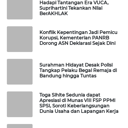
Hadapi Tantangan Era VUCA,
WAHANA
Suprihartini Tekankan Nilai
SPORT
BerAKHLAK
WAHANA
Konflik Kepentingan Jadi Pemicu
UMKM
Korupsi, Kementerian PANRB
Dorong ASN Deklarasi Sejak Dini
WAHANA
SELEB
Surahman Hidayat Desak Polisi
Tangkap Pelaku Begal Remaja di
WAHANA
Bandung hingga Tuntas
PERSONA
WAHANA
Toga Sihite Sedunia dapat
OTOMOTIF
Apresiasi di Munas VIII FSP PPMI
SPSI, Soroti Keberlangsungan
Dunia Usaha dan Lapangan Kerja
WAHANA
HEALTH