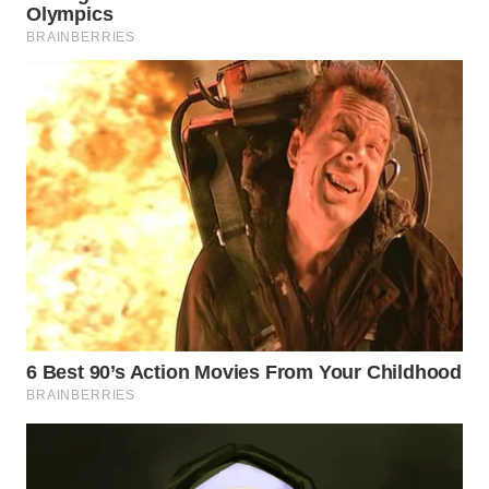
TAPANULI
TENGAH
WN DELI
SERDANG
WN
TEBING
TINGGI
WN
PAKPAK
WN
KARAWANG
WN
BEKASI