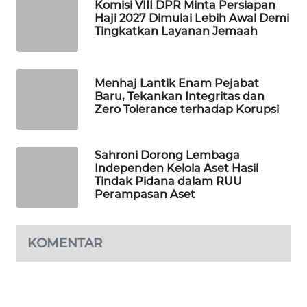
Komisi VIII DPR Minta Persiapan
WAHANA
Haji 2027 Dimulai Lebih Awal Demi
DESA
Tingkatkan Layanan Jemaah
WISATA
LAPAK
Menhaj Lantik Enam Pejabat
WAHANA
Baru, Tekankan Integritas dan
Zero Tolerance terhadap Korupsi
Wahana
Network
Sahroni Dorong Lembaga
Independen Kelola Aset Hasil
KONSUMEN
Tindak Pidana dalam RUU
LISTRIK
Perampasan Aset
MASYARAKAT
KOMENTAR
KELISTRIKAN
WALINKI
ID