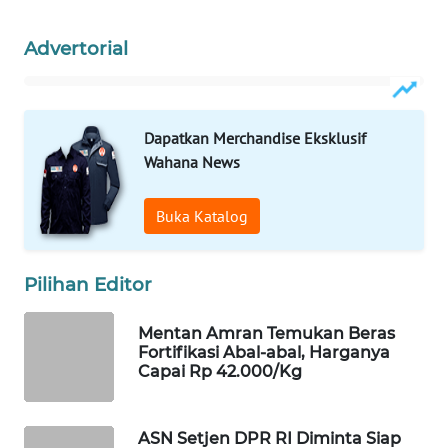
WAHANA
Advertorial
LISTRIK
WAHANA
TRAVEL
Dapatkan Merchandise Eksklusif
Wahana News
WAHANA
TV
Buka Katalog
WAHANANEWS
ID
Pilihan Editor
WAHANANEWS
Mentan Amran Temukan Beras
CO ID
Fortifikasi Abal-abal, Harganya
Capai Rp 42.000/Kg
WAHANANEWS
NET
ASN Setjen DPR RI Diminta Siap