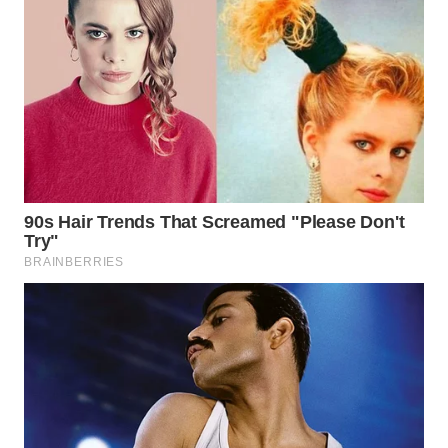
WN
KALTARA
WN
KALSEL
WN
KALTIM
WN
SULSEL
WN
GORONTALO
WN
SULUT