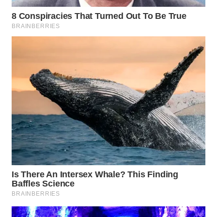
WN
INDRAMAYU
WN
KUNINGAN
WN
MAJALENGKA
WN
SUBANG
WN
SUKABUMI
WN
PURWAKARTA