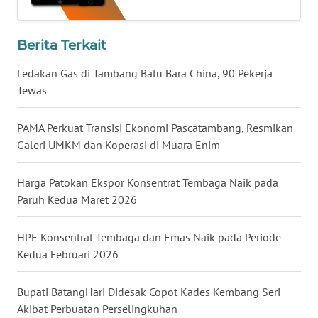
WN
BABEL
Berita Terkait
Ledakan Gas di Tambang Batu Bara China, 90 Pekerja
WN
SUMBAR
Tewas
WN
PAMA Perkuat Transisi Ekonomi Pascatambang, Resmikan
SUMSEL
Galeri UMKM dan Koperasi di Muara Enim
WN
Harga Patokan Ekspor Konsentrat Tembaga Naik pada
BENGKULU
Paruh Kedua Maret 2026
WN
HPE Konsentrat Tembaga dan Emas Naik pada Periode
LAMPUNG
Kedua Februari 2026
WN
Bupati BatangHari Didesak Copot Kades Kembang Seri
JATENG
Akibat Perbuatan Perselingkuhan