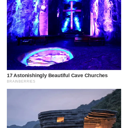
WN
PRIANGAN
TIMUR
WN
SEMARANG
WN
SOLO
WN
BOROBUDUR
WN
MADURA
WN
SURABAYA