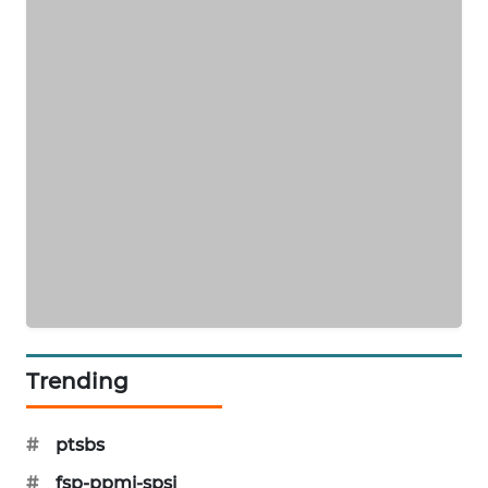
PORTAL
KONSUMEN
FORWAMKI
ALPERKLINAS
FORJASIDA
TAMBANG
NEWS
SITUNGIR
Trending
NEWS
SIDIKALANG
#
ptsbs
NEWS
#
fsp-ppmi-spsi