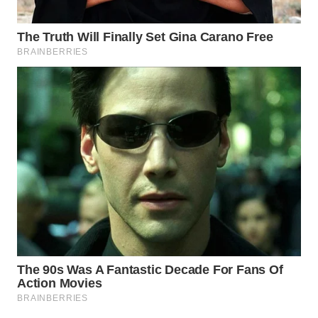
Wahana
Media
Group
WAHANA
NEWS
WAHANA
TANI
WAHANA
ADVOKAT
WAHANA
INFRASTRUKTUR
WAHANA
KONSUMEN