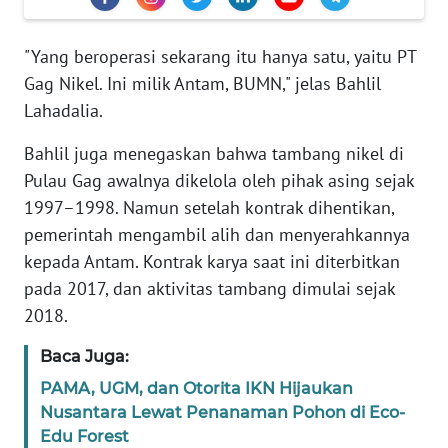
Informasi
INDEKS
"Yang beroperasi sekarang itu hanya satu, yaitu PT
BERITA
Gag Nikel. Ini milik Antam, BUMN," jelas Bahlil
Lahadalia.
KONTAK
KAMI
Bahlil juga menegaskan bahwa tambang nikel di
Pulau Gag awalnya dikelola oleh pihak asing sejak
INFO
1997–1998. Namun setelah kontrak dihentikan,
IKLAN
pemerintah mengambil alih dan menyerahkannya
kepada Antam. Kontrak karya saat ini diterbitkan
TENTANG
pada 2017, dan aktivitas tambang dimulai sejak
KAMI
2018.
PEDOMAN
Baca Juga:
MEDIA
PAMA, UGM, dan Otorita IKN Hijaukan
SIBER
Nusantara Lewat Penanaman Pohon di Eco-
Edu Forest
REDAKSI