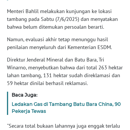
Menteri Bahlil melakukan kunjungan ke lokasi
KARIR
tambang pada Sabtu (7/6/2025) dan menyatakan
bahwa belum ditemukan persoalan berarti.
DISCLAIMER
Namun, evaluasi akhir tetap menunggu hasil
Wahana
penilaian menyeluruh dari Kementerian ESDM.
News
Regional
Direktur Jenderal Mineral dan Batu Bara, Tri
Winarno, menyebutkan bahwa dari total 263 hektar
WN
lahan tambang, 131 hektar sudah direklamasi dan
SUMUT
59 hektar dinilai berhasil reklamasi.
WN
Baca Juga:
JAKARTA
Ledakan Gas di Tambang Batu Bara China, 90
Pekerja Tewas
WN
JABAR
"Secara total bukaan lahannya juga enggak terlalu