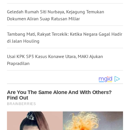
WN
Geledah Rumah Siti Nurbaya, Kejagung Temukan
NUSANTARA
Dokumen Aliran Suap Ratusan Miliar
WN
Tambang Mati, Rakyat Tercekik: Ketika Negara Gagal Hadir
JOGJA
di Jalan Houling
WN
Usai KPK SP3 Kasus Konawe Utara, MAKI Ajukan
JATIM
Prapradilan
WN
BALI
WN
KALBAR
WN
KALTENG