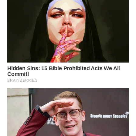
WN
BOGOR
WN
DEPOK
WN
TAPANULI
UTARA
WN
SAMOSIR
WN
PADANG
LAWAS