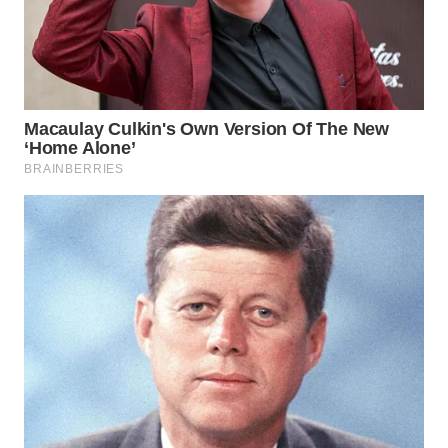
WN
SUMEDANG
WN
CIANJUR
WN
KEPULAUAN
SERIBU
WN
TANGERANG
WN
BINJAI
WN
CIREBON