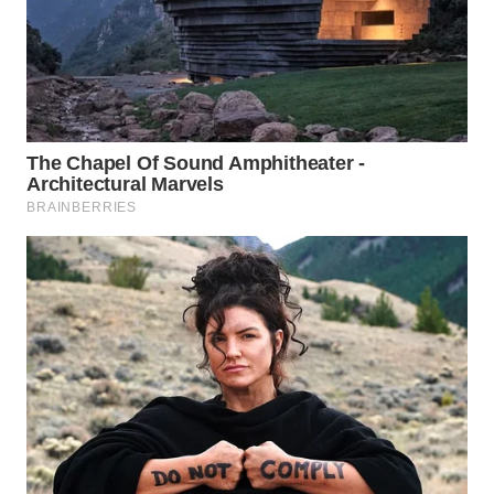
WN
NATUNA
WN
BINTAN
WN
MANDALIKA
WN
LIKUPANG
WN
LABUANBAJO
WN
BORNEO