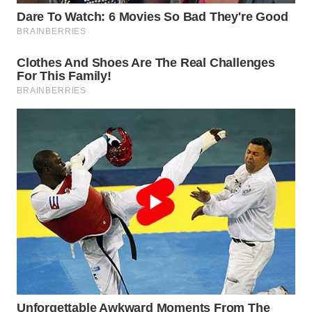
WN
TAPANULI
SELATAN
WN
TANJUNG
LESUNG
WN
KARO
WN
SIMALUNGUN
WN
LABUHANBATU
WN