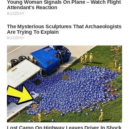
WN
BOGOR
WN
DEPOK
WN
TAPANULI
UTARA
WN
SAMOSIR
WN
PADANG
LAWAS