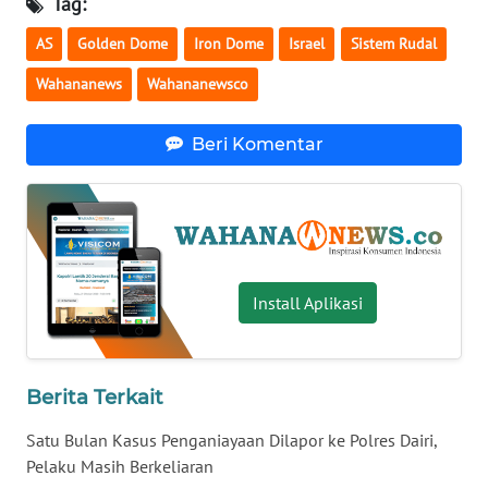
Tag:
WN
AS
Golden Dome
Iron Dome
Israel
Sistem Rudal
SERAMBI
Wahananews
Wahananewsco
WN
JAMBI
Beri Komentar
WN
SULTRA
WN
NTB
Install Aplikasi
WN
SULTENG
Berita Terkait
WN
Satu Bulan Kasus Penganiayaan Dilapor ke Polres Dairi,
SULBAR
Pelaku Masih Berkeliaran