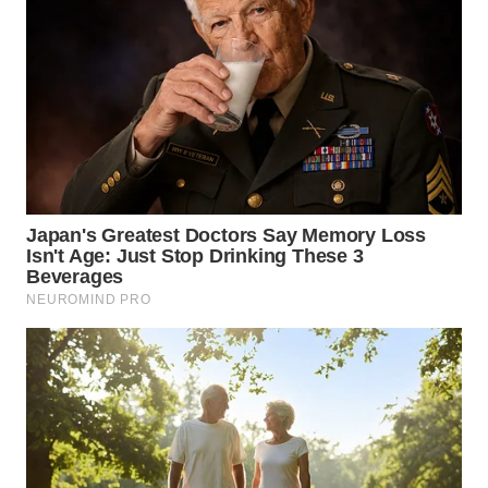
WN
MALUKU
WN
MALUT
WN
DAIRI
WN
DANAU
TOBA
WN
NIAS
WN
LANGKAT