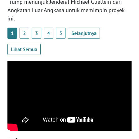
Trump menunjuk Jenderal Michael Guetlein dari
WN
Angkatan Luar Angkasa untuk memimpin proyek
BANTEN
ini.
WN
1
2
3
4
5
Selanjutnya
NTT
Lihat Semua
WN
KEPRI
WN
PAPUA
WN
PAPUA
BARAT
WN
RIAU