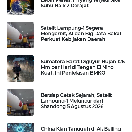
Lebih Panas, Ini yang Terjadi Jika
Suhu Naik 2 Derajat
Wahana
Media
Group
Satelit Lampung-1 Segera
WAHANA
Mengorbit, AI dan Big Data Bakal
NEWS
Perkuat Kebijakan Daerah
WAHANA
TANI
Sumatera Barat Diguyur Hujan 126
Mm per Hari di Tengah El Nino
Kuat, Ini Penjelasan BMKG
WAHANA
ADVOKAT
Bersiap Cetak Sejarah, Satelit
WAHANA
Lampung-1 Meluncur dari
INFRASTRUKTUR
Shandong 5 Agustus 2026
WAHANA
KONSUMEN
China Kian Tangguh di AI, Beijing