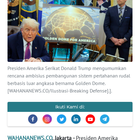
SAINS-TEKNO
KESEHATAN
INTERNASIONAL
SERBA-SERBI
Presiden Amerika Serikat Donald Trump mengumumkan
PENDIDIKAN
rencana ambisius pembangunan sistem pertahanan rudal
berbasis luar angkasa bernama Golden Dome.
OLAHRAGA
[WAHANANEWS.CO/Ilustrasi-Breaking Defense].].
Ikuti Kami di:
OPINI
EDITORIAL
WAHANANEWS.CO
, Jakarta -
Presiden Amerika