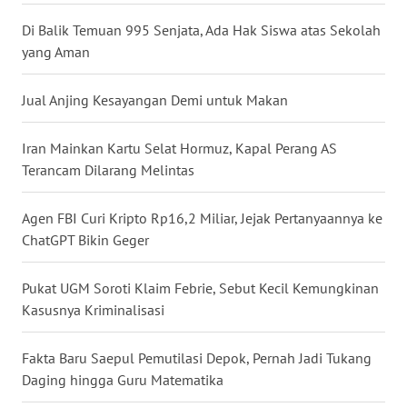
WN
Di Balik Temuan 995 Senjata, Ada Hak Siswa atas Sekolah
BABEL
yang Aman
WN
Jual Anjing Kesayangan Demi untuk Makan
SUMBAR
Iran Mainkan Kartu Selat Hormuz, Kapal Perang AS
WN
Terancam Dilarang Melintas
SUMSEL
Agen FBI Curi Kripto Rp16,2 Miliar, Jejak Pertanyaannya ke
WN
ChatGPT Bikin Geger
BENGKULU
Pukat UGM Soroti Klaim Febrie, Sebut Kecil Kemungkinan
WN
Kasusnya Kriminalisasi
LAMPUNG
Fakta Baru Saepul Pemutilasi Depok, Pernah Jadi Tukang
WN
Daging hingga Guru Matematika
JATENG