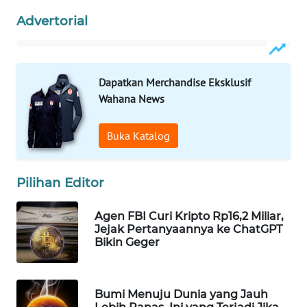
Advertorial
WN
NATUNA
WN
Dapatkan Merchandise Eksklusif
BINTAN
Wahana News
WN
Buka Katalog
MANDALIKA
WN
Pilihan Editor
LIKUPANG
Agen FBI Curi Kripto Rp16,2 Miliar,
WN
Jejak Pertanyaannya ke ChatGPT
LABUANBAJO
Bikin Geger
WN
BORNEO
Bumi Menuju Dunia yang Jauh