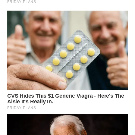
WN
KALTARA
WN
KALSEL
WN
KALTIM
WN
SULSEL
WN
GORONTALO
WN
SULUT