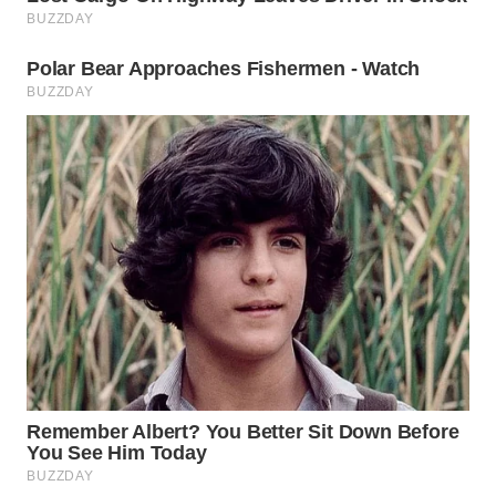
WN
SUMEDANG
WN
CIANJUR
WN
KEPULAUAN
SERIBU
WN
TANGERANG
WN
BINJAI
WN
CIREBON