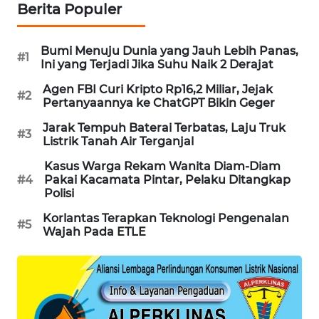
Berita Populer
WAHANA
SPORT
Bumi Menuju Dunia yang Jauh Lebih Panas,
#1
Ini yang Terjadi Jika Suhu Naik 2 Derajat
WAHANA
UMKM
Agen FBI Curi Kripto Rp16,2 Miliar, Jejak
#2
Pertanyaannya ke ChatGPT Bikin Geger
WAHANA
Jarak Tempuh Baterai Terbatas, Laju Truk
#3
SELEB
Listrik Tanah Air Terganjal
Kasus Warga Rekam Wanita Diam-Diam
WAHANA
#4
Pakai Kacamata Pintar, Pelaku Ditangkap
PERSONA
Polisi
Korlantas Terapkan Teknologi Pengenalan
#5
WAHANA
Wajah Pada ETLE
OTOMOTIF
WAHANA
HEALTH