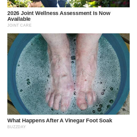
TAPANULI
TENGAH
WN DELI
SERDANG
WN
TEBING
TINGGI
WN
PAKPAK
WN
KARAWANG
WN
BEKASI