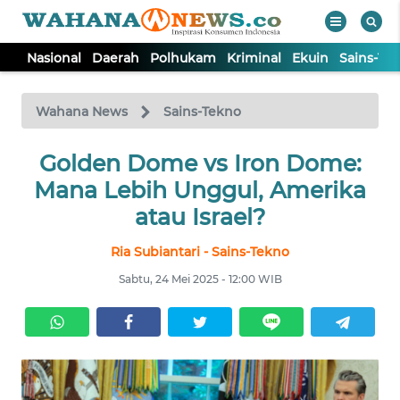
Nasional
Daerah
Polhukam
Kriminal
Ekuin
Sains-Te
WAHANA
Tutup
TV
Wahana News
Sains-Tekno
NASIONAL
Golden Dome vs Iron Dome:
Mana Lebih Unggul, Amerika
DAERAH
atau Israel?
Ria Subiantari - Sains-Tekno
POLHUKAM
Sabtu, 24 Mei 2025 - 12:00 WIB
KRIMINAL
EKUIN