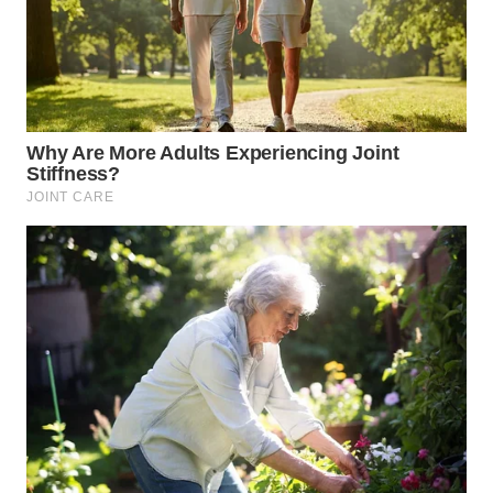
WN
TAPANULI
SELATAN
WN
TANJUNG
LESUNG
WN
KARO
WN
SIMALUNGUN
WN
LABUHANBATU
WN