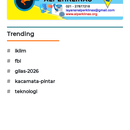
WAHANA
DESA
WISATA
Trending
LAPAK
WAHANA
#
iklim
Wahana
Network
#
fbi
#
giias-2026
KONSUMEN
#
kacamata-pintar
LISTRIK
#
teknologi
MASYARAKAT
KELISTRIKAN
WALINKI
ID