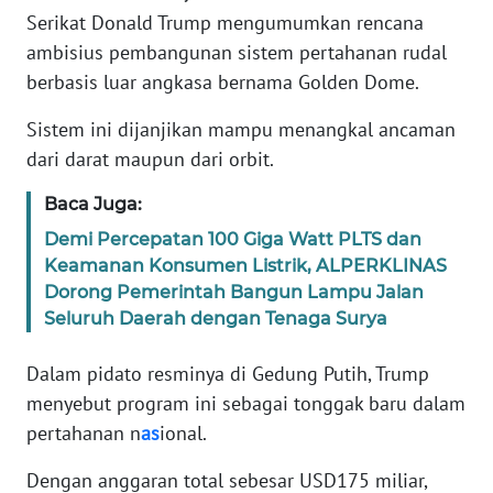
Informasi
Serikat Donald Trump mengumumkan rencana
ambisius pembangunan sistem pertahanan rudal
INDEKS
BERITA
berbasis luar angkasa bernama Golden Dome.
Sistem ini dijanjikan mampu menangkal ancaman
KONTAK
dari darat maupun dari orbit.
KAMI
Baca Juga:
INFO
Demi Percepatan 100 Giga Watt PLTS dan
IKLAN
Keamanan Konsumen Listrik, ALPERKLINAS
Dorong Pemerintah Bangun Lampu Jalan
TENTANG
Seluruh Daerah dengan Tenaga Surya
KAMI
Dalam pidato resminya di Gedung Putih, Trump
PEDOMAN
menyebut program ini sebagai tonggak baru dalam
MEDIA
SIBER
pertahanan n
as
ional.
Dengan anggaran total sebesar USD175 miliar,
REDAKSI