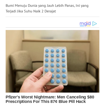
Bumi Menuju Dunia yang Jauh Lebih Panas, Ini yang
WN
NUSANTARA
Terjadi Jika Suhu Naik 2 Derajat
WN
JOGJA
WN
JATIM
WN
BALI
WN
KALBAR
WN
KALTENG