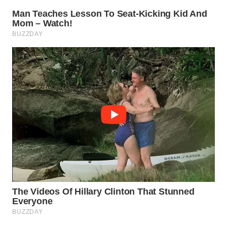
WN
INDRAMAYU
WN
KUNINGAN
WN
MAJALENGKA
WN
SUBANG
WN
SUKABUMI
WN
PURWAKARTA