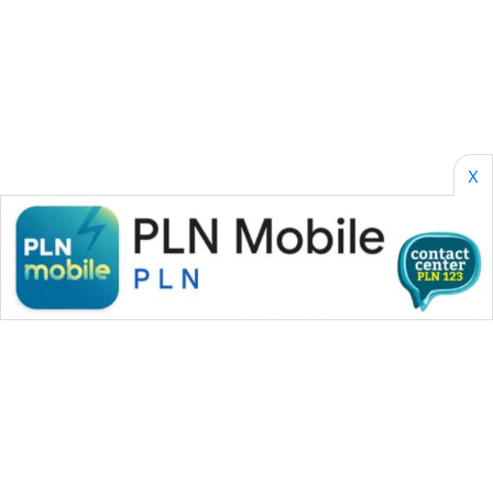
CILEUNGSI
NEWS
BERKAT
NEWS
BERAMPU
X
NEWS
ANUGERAH
NEWS
AKHLAK
ID
PERAPKI
NEWS