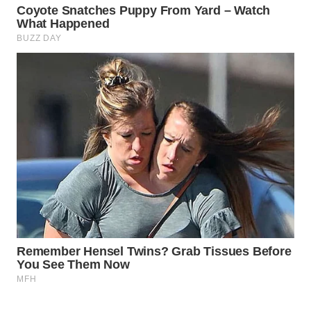
WN
PRIANGAN
TIMUR
WN
SEMARANG
WN
SOLO
WN
BOROBUDUR
WN
MADURA
WN
SURABAYA