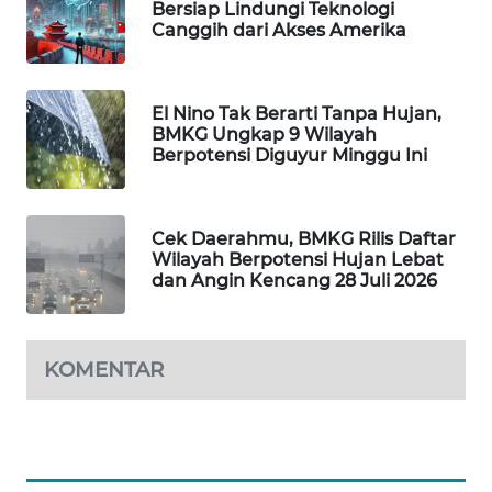
Bersiap Lindungi Teknologi
Canggih dari Akses Amerika
WAHANA
LISTRIK
WAHANA
El Nino Tak Berarti Tanpa Hujan,
BMKG Ungkap 9 Wilayah
TRAVEL
Berpotensi Diguyur Minggu Ini
WAHANA
TV
Cek Daerahmu, BMKG Rilis Daftar
Wilayah Berpotensi Hujan Lebat
WAHANANEWS
dan Angin Kencang 28 Juli 2026
ID
WAHANANEWS
KOMENTAR
CO ID
WAHANANEWS
NET