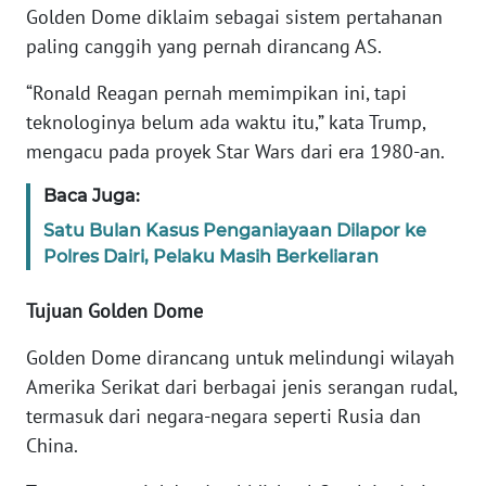
Golden Dome diklaim sebagai sistem pertahanan
paling canggih yang pernah dirancang AS.
KARIR
“Ronald Reagan pernah memimpikan ini, tapi
DISCLAIMER
teknologinya belum ada waktu itu,” kata Trump,
mengacu pada proyek Star Wars dari era 1980-an.
Wahana
News
Baca Juga:
Regional
Satu Bulan Kasus Penganiayaan Dilapor ke
Polres Dairi, Pelaku Masih Berkeliaran
WN
SUMUT
Tujuan Golden Dome
WN
Golden Dome dirancang untuk melindungi wilayah
JAKARTA
Amerika Serikat dari berbagai jenis serangan rudal,
termasuk dari negara-negara seperti Rusia dan
WN
China.
JABAR