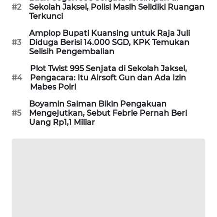
#2
Sekolah Jaksel, Polisi Masih Selidiki Ruangan
WAHANA
Terkunci
SPORT
Amplop Bupati Kuansing untuk Raja Juli
#3
Diduga Berisi 14.000 SGD, KPK Temukan
WAHANA
Selisih Pengembalian
UMKM
Plot Twist 995 Senjata di Sekolah Jaksel,
#4
Pengacara: Itu Airsoft Gun dan Ada Izin
WAHANA
Mabes Polri
SELEB
Boyamin Saiman Bikin Pengakuan
#5
Mengejutkan, Sebut Febrie Pernah Beri
WAHANA
Uang Rp1,1 Miliar
PERSONA
WAHANA
OTOMOTIF
WAHANA
HEALTH