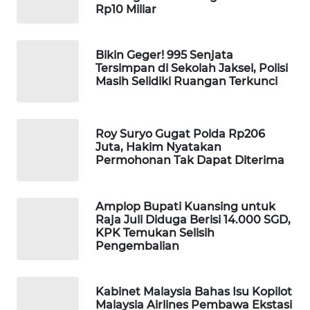
Rp10 Miliar
Wahana
Media
Group
Bikin Geger! 995 Senjata
Tersimpan di Sekolah Jaksel, Polisi
WAHANA
Masih Selidiki Ruangan Terkunci
NEWS
WAHANA
Roy Suryo Gugat Polda Rp206
TANI
Juta, Hakim Nyatakan
Permohonan Tak Dapat Diterima
WAHANA
ADVOKAT
Amplop Bupati Kuansing untuk
Raja Juli Diduga Berisi 14.000 SGD,
WAHANA
KPK Temukan Selisih
INFRASTRUKTUR
Pengembalian
WAHANA
Kabinet Malaysia Bahas Isu Kopilot
KONSUMEN
Malaysia Airlines Pembawa Ekstasi