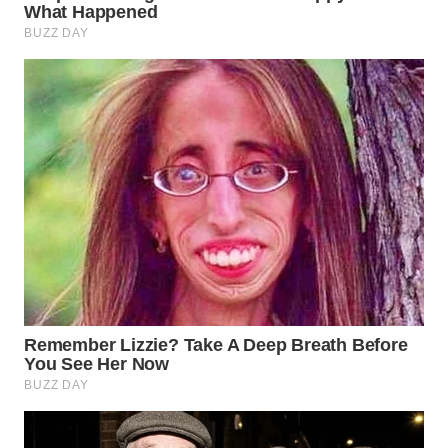
WN
SUMEDANG
WN
CIANJUR
WN
KEPULAUAN
SERIBU
WN
TANGERANG
WN
BINJAI
WN
CIREBON