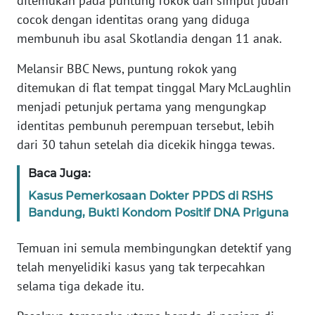
ditemukan pada puntung rokok dan simpul jubah
Informasi
cocok dengan identitas orang yang diduga
INDEKS
membunuh ibu asal Skotlandia dengan 11 anak.
BERITA
Melansir BBC News, puntung rokok yang
ditemukan di flat tempat tinggal Mary McLaughlin
KONTAK
KAMI
menjadi petunjuk pertama yang mengungkap
identitas pembunuh perempuan tersebut, lebih
INFO
dari 30 tahun setelah dia dicekik hingga tewas.
IKLAN
Baca Juga:
TENTANG
Kasus Pemerkosaan Dokter PPDS di RSHS
KAMI
Bandung, Bukti Kondom Positif DNA Priguna
PEDOMAN
Temuan ini semula membingungkan detektif yang
MEDIA
telah menyelidiki kasus yang tak terpecahkan
SIBER
selama tiga dekade itu.
REDAKSI