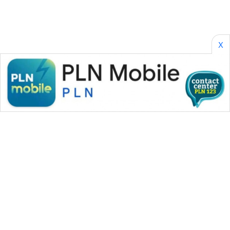
CILEUNGSI
NEWS
BERKAT
X
NEWS
BERAMPU
NEWS
ANUGERAH
NEWS
AKHLAK
ID
PERAPKI
NEWS
WAHANA MEDIA GROUP