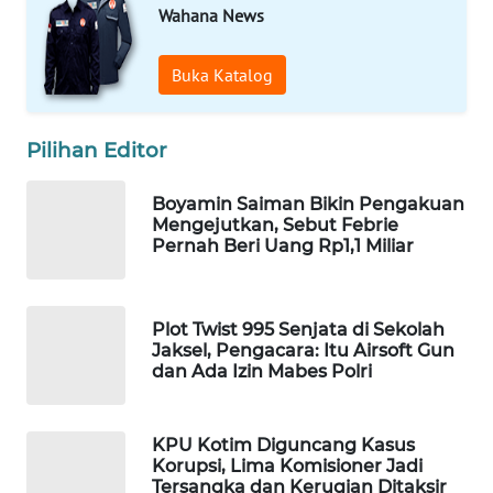
Wahana News
WN
NATUNA
Buka Katalog
WN
BINTAN
Pilihan Editor
WN
Boyamin Saiman Bikin Pengakuan
MANDALIKA
Mengejutkan, Sebut Febrie
Pernah Beri Uang Rp1,1 Miliar
WN
LIKUPANG
Plot Twist 995 Senjata di Sekolah
Jaksel, Pengacara: Itu Airsoft Gun
WN
dan Ada Izin Mabes Polri
LABUANBAJO
WN
KPU Kotim Diguncang Kasus
BORNEO
Korupsi, Lima Komisioner Jadi
Tersangka dan Kerugian Ditaksir