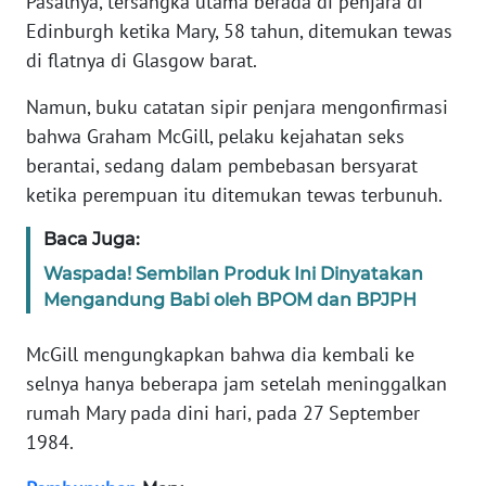
Pasalnya, tersangka utama berada di penjara di
Edinburgh ketika Mary, 58 tahun, ditemukan tewas
KARIR
di flatnya di Glasgow barat.
Namun, buku catatan sipir penjara mengonfirmasi
DISCLAIMER
bahwa Graham McGill, pelaku kejahatan seks
berantai, sedang dalam pembebasan bersyarat
Wahana
News
ketika perempuan itu ditemukan tewas terbunuh.
Regional
Baca Juga:
WN
Waspada! Sembilan Produk Ini Dinyatakan
SUMUT
Mengandung Babi oleh BPOM dan BPJPH
WN
McGill mengungkapkan bahwa dia kembali ke
JAKARTA
selnya hanya beberapa jam setelah meninggalkan
rumah Mary pada dini hari, pada 27 September
WN
1984.
JABAR