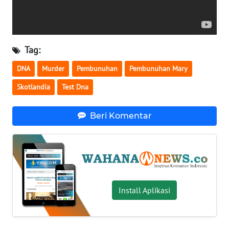
WN
SERAMBI
Tag:
WN
JAMBI
DNA
Murder
Pembunuhan
Pembunuhan Mary
Skotlandia
Test Dna
WN
SULTRA
Beri Komentar
WN
NTB
WN
SULTENG
Install Aplikasi
WN
SULBAR