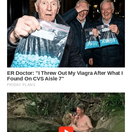
WN
INDRAMAYU
WN
KUNINGAN
WN
MAJALENGKA
WN
SUBANG
WN
SUKABUMI
WN
PURWAKARTA