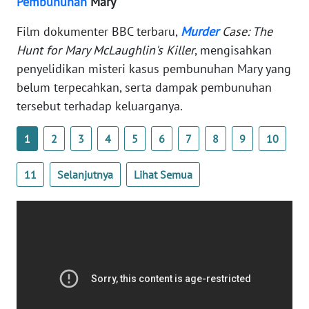
Pembunuhan
Mary
WN
BANTEN
Film dokumenter BBC terbaru,
Murder
Case: The
Hunt for Mary McLaughlin's Killer
, mengisahkan
WN
penyelidikan misteri kasus pembunuhan Mary yang
NTT
belum terpecahkan, serta dampak pembunuhan
tersebut terhadap keluarganya.
WN
KEPRI
1
2
3
4
5
6
7
8
9
10
WN
11
Selanjutnya
Lihat Semua
PAPUA
WN
PAPUA
BARAT
WN
RIAU