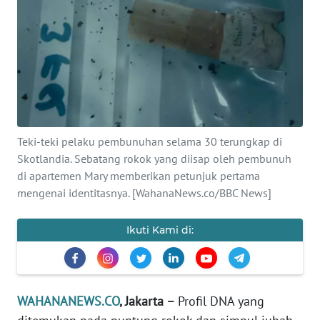
SAINS-TEKNO
KESEHATAN
INTERNASIONAL
SERBA-SERBI
Teki-teki pelaku pembunuhan selama 30 terungkap di
Skotlandia. Sebatang rokok yang diisap oleh pembunuh
PENDIDIKAN
di apartemen Mary memberikan petunjuk pertama
mengenai identitasnya. [WahanaNews.co/BBC News]
OLAHRAGA
Ikuti Kami di:
OPINI
EDITORIAL
WAHANANEWS.CO
, Jakarta –
Profil DNA yang