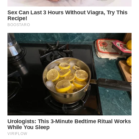
TAPANULI
TENGAH
WN DELI
SERDANG
WN
TEBING
TINGGI
WN
PAKPAK
WN
KARAWANG
WN
BEKASI