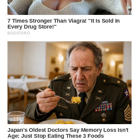
WN
MALUKU
WN
MALUT
WN
DAIRI
WN
DANAU
TOBA
WN
NIAS
WN
LANGKAT