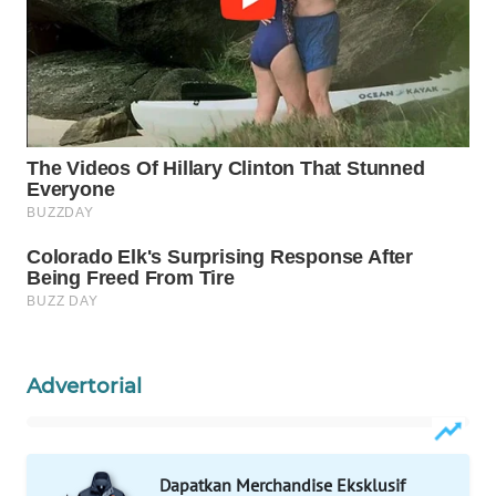
WN
PRIANGAN
TIMUR
WN
SEMARANG
WN
SOLO
WN
BOROBUDUR
WN
Advertorial
MADURA
WN
SURABAYA
Dapatkan Merchandise Eksklusif