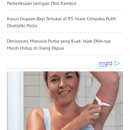
Pemeriksaan Jaringan Otot Rambut
WN
NUSANTARA
Kasus Dugaan Bayi Tertukar di RS Islam Cempaka Putih
Diselidiki Polisi
WN
JOGJA
Denisovan, Manusia Purba yang Kuat: Jejak DNA-nya
Masih Hidup di Orang Papua
WN
JATIM
WN
BALI
WN
KALBAR
WN
KALTENG