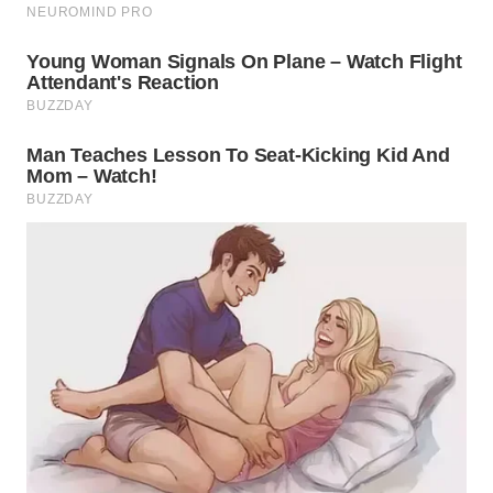
WN
TAPANULI
SELATAN
WN
TANJUNG
LESUNG
WN
KARO
WN
SIMALUNGUN
WN
LABUHANBATU
WN