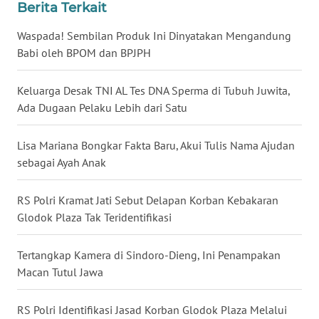
Berita Terkait
WN
Waspada! Sembilan Produk Ini Dinyatakan Mengandung
BABEL
Babi oleh BPOM dan BPJPH
WN
SUMBAR
Keluarga Desak TNI AL Tes DNA Sperma di Tubuh Juwita,
Ada Dugaan Pelaku Lebih dari Satu
WN
SUMSEL
Lisa Mariana Bongkar Fakta Baru, Akui Tulis Nama Ajudan
sebagai Ayah Anak
WN
BENGKULU
RS Polri Kramat Jati Sebut Delapan Korban Kebakaran
Glodok Plaza Tak Teridentifikasi
WN
LAMPUNG
Tertangkap Kamera di Sindoro-Dieng, Ini Penampakan
Macan Tutul Jawa
WN
JATENG
RS Polri Identifikasi Jasad Korban Glodok Plaza Melalui