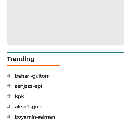
WAHANA
DESA
WISATA
LAPAK
WAHANA
Wahana
Trending
Network
#
KONSUMEN
bahari-gultom
LISTRIK
#
senjata-api
#
kpk
MASYARAKAT
KELISTRIKAN
#
airsoft-gun
#
boyamin-saiman
WALINKI
ID