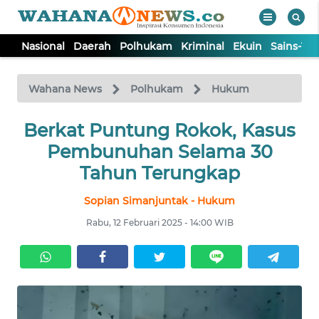
Nasional
Daerah
Polhukam
Kriminal
Ekuin
Sains-Te
WAHANA
Tutup
TV
Wahana News
Polhukam
Hukum
NASIONAL
Berkat Puntung Rokok, Kasus
Pembunuhan Selama 30
DAERAH
Tahun Terungkap
Sopian Simanjuntak - Hukum
POLHUKAM
Rabu, 12 Februari 2025 - 14:00 WIB
KRIMINAL
EKUIN