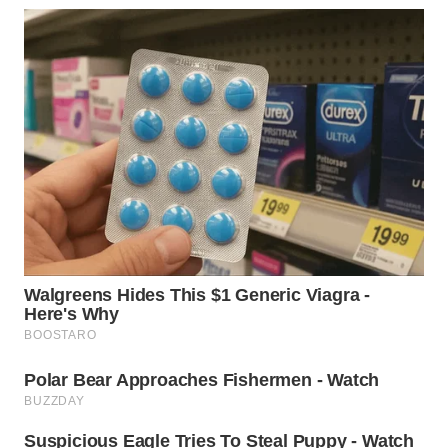
WN
BOGOR
WN
DEPOK
WN
TAPANULI
UTARA
WN
SAMOSIR
WN
PADANG
LAWAS