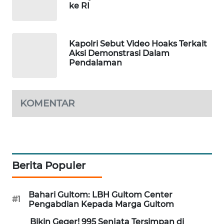
ke RI
WAHANA
LISTRIK
Kapolri Sebut Video Hoaks Terkait
WAHANA
Aksi Demonstrasi Dalam
TRAVEL
Pendalaman
WAHANA
TV
KOMENTAR
WAHANANEWS
ID
WAHANANEWS
Berita Populer
CO ID
Bahari Gultom: LBH Gultom Center
#1
WAHANANEWS
Pengabdian Kepada Marga Gultom
NET
Bikin Geger! 995 Senjata Tersimpan di