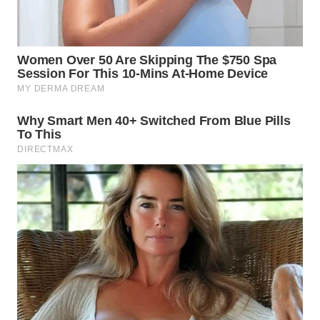
WN
KALTARA
WN
KALSEL
WN
KALTIM
WN
SULSEL
WN
GORONTALO
WN
SULUT