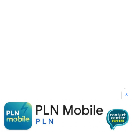
SONYA
ASA
NEWS
X