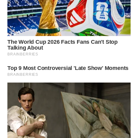
WN
TAPANULI
SELATAN
WN
TANJUNG
LESUNG
WN
KARO
WN
SIMALUNGUN
WN
LABUHANBATU
WN