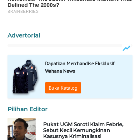
Wahana
Media
Group
WAHANA
Advertorial
NEWS
WAHANA
Dapatkan Merchandise Eksklusif
TANI
Wahana News
WAHANA
ADVOKAT
Buka Katalog
WAHANA
Pilihan Editor
INFRASTRUKTUR
Pukat UGM Soroti Klaim Febrie,
WAHANA
Sebut Kecil Kemungkinan
KONSUMEN
Kasusnya Kriminalisasi