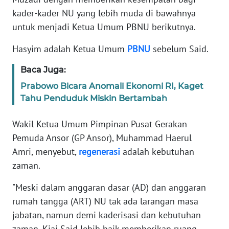
Informasi
kader-kader NU yang lebih muda di bawahnya
untuk menjadi Ketua Umum PBNU berikutnya.
INDEKS
BERITA
Hasyim adalah Ketua Umum
PBNU
sebelum Said.
KONTAK
Baca Juga:
KAMI
Prabowo Bicara Anomali Ekonomi RI, Kaget
Tahu Penduduk Miskin Bertambah
INFO
IKLAN
Wakil Ketua Umum Pimpinan Pusat Gerakan
Pemuda Ansor (GP Ansor), Muhammad Haerul
TENTANG
Amri, menyebut,
regenerasi
adalah kebutuhan
KAMI
zaman.
PEDOMAN
"Meski dalam anggaran dasar (AD) dan anggaran
MEDIA
SIBER
rumah tangga (ART) NU tak ada larangan masa
jabatan, namun demi kaderisasi dan kebutuhan
REDAKSI
zaman, Kiai Said lebih baik memberikan ruang