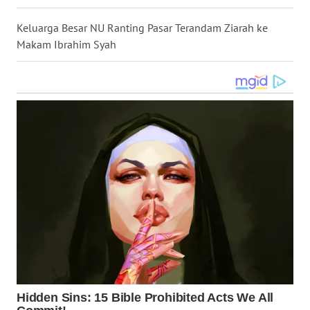
WN
Keluarga Besar NU Ranting Pasar Terandam Ziarah ke
NUSANTARA
Makam Ibrahim Syah
WN
JOGJA
WN
JATIM
WN
BALI
WN
KALBAR
WN
KALTENG