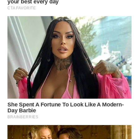
WN
BOGOR
WN
DEPOK
WN
TAPANULI
UTARA
WN
SAMOSIR
WN
PADANG
LAWAS