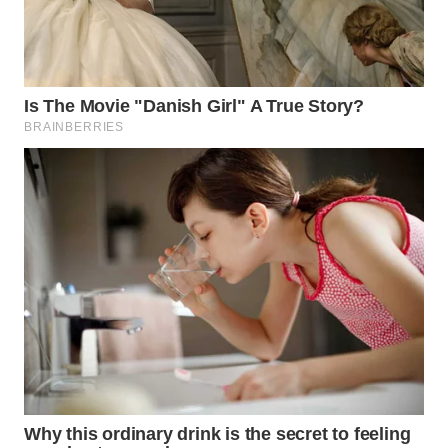
TAPANULI
TENGAH
WN DELI
SERDANG
WN
TEBING
TINGGI
WN
PAKPAK
WN
KARAWANG
WN
BEKASI