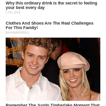
WN
NATUNA
WN
BINTAN
WN
MANDALIKA
WN
LIKUPANG
WN
LABUANBAJO
WN
BORNEO