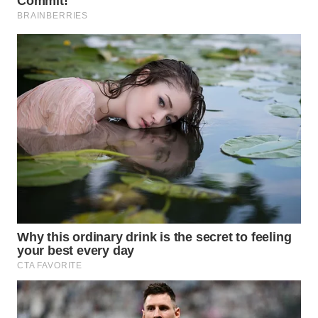
WN
KALTARA
WN
KALSEL
WN
KALTIM
WN
SULSEL
WN
GORONTALO
WN
SULUT