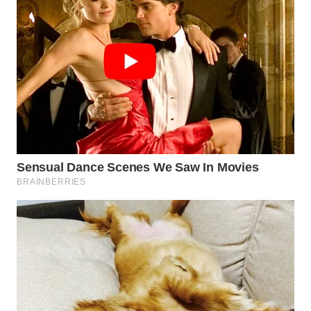
WN
SUMEDANG
WN
CIANJUR
WN
KEPULAUAN
SERIBU
WN
TANGERANG
WN
BINJAI
WN
CIREBON