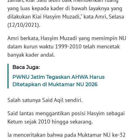
yang luas kepada kader di bawah layaknya yang
KARIR
dilakukan Kiai Hasyim Muzadi," kata Amri, Selasa
(12/10/2021).
DISCLAIMER
Amri berkata, Hasyim Muzadi yang memimpin NU
dalam kurun waktu 1999-2010 telah mencetak
Wahana
News
banyak kader andal.
Regional
Baca Juga:
WN
PWNU Jatim Tegaskan AHWA Harus
SUMUT
Ditetapkan di Muktamar NU 2026
WN
Salah satunya Said Aqil sendiri.
JAKARTA
Said lantas menggantikan posisi Hasyim sebagai
WN
Ketum sejak 2010 hingga sekarang.
JABAR
Ia menceritakan bahwa pada Muktamar NU ke-32