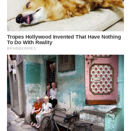
WN
INDRAMAYU
WN
KUNINGAN
WN
MAJALENGKA
WN
SUBANG
WN
SUKABUMI
WN
PURWAKARTA