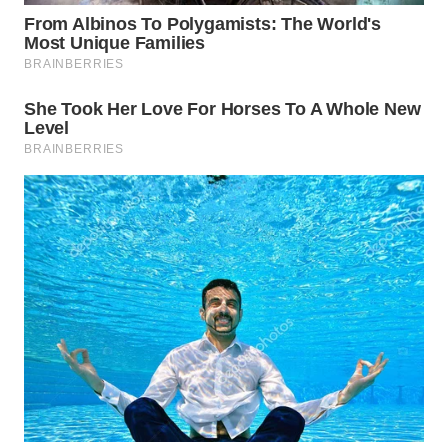
WN
PRIANGAN
TIMUR
WN
SEMARANG
WN
SOLO
WN
BOROBUDUR
WN
MADURA
WN
SURABAYA