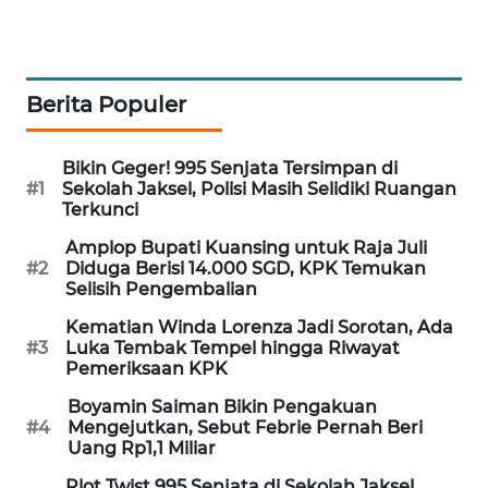
WAHANA
DESA
WISATA
Berita Populer
LAPAK
WAHANA
Bikin Geger! 995 Senjata Tersimpan di
#1
Sekolah Jaksel, Polisi Masih Selidiki Ruangan
Wahana
Terkunci
Network
Amplop Bupati Kuansing untuk Raja Juli
#2
Diduga Berisi 14.000 SGD, KPK Temukan
KONSUMEN
Selisih Pengembalian
LISTRIK
Kematian Winda Lorenza Jadi Sorotan, Ada
#3
Luka Tembak Tempel hingga Riwayat
MASYARAKAT
Pemeriksaan KPK
KELISTRIKAN
Boyamin Saiman Bikin Pengakuan
#4
Mengejutkan, Sebut Febrie Pernah Beri
WALINKI
Uang Rp1,1 Miliar
ID
Plot Twist 995 Senjata di Sekolah Jaksel,