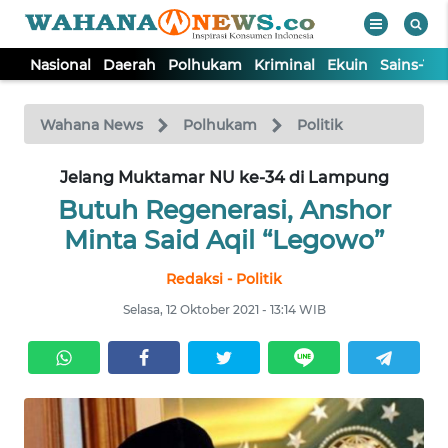
Nasional
Daerah
Polhukam
Kriminal
Ekuin
Sains-Te
WAHANA
Tutup
TV
Wahana News
Polhukam
Politik
NASIONAL
Jelang Muktamar NU ke-34 di Lampung
Butuh Regenerasi, Anshor
DAERAH
Minta Said Aqil “Legowo”
Redaksi - Politik
POLHUKAM
Selasa, 12 Oktober 2021 - 13:14 WIB
KRIMINAL
EKUIN