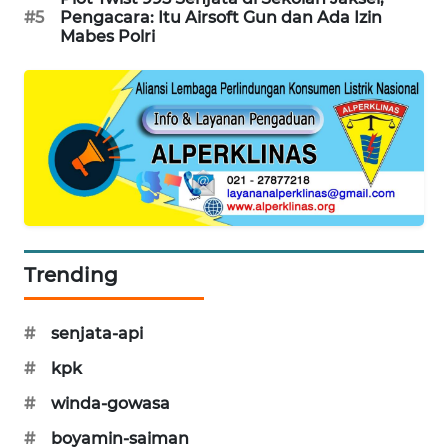
#5
Pengacara: Itu Airsoft Gun dan Ada Izin
MAWAKA
Mabes Polri
ID
MARTABAT
NET
PLN
WATCH
MKLI
Trending
LPKKI
#
senjata-api
LKKI
#
kpk
#
winda-gowasa
KOPEKLIN
#
boyamin-saiman