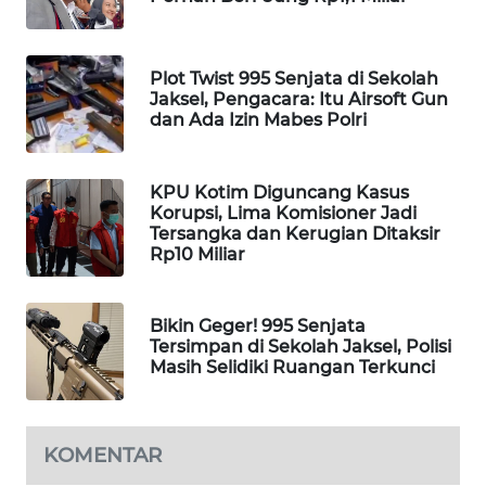
WAHANA
SPORT
Plot Twist 995 Senjata di Sekolah
Jaksel, Pengacara: Itu Airsoft Gun
WAHANA
dan Ada Izin Mabes Polri
UMKM
WAHANA
KPU Kotim Diguncang Kasus
SELEB
Korupsi, Lima Komisioner Jadi
Tersangka dan Kerugian Ditaksir
Rp10 Miliar
WAHANA
PERSONA
Bikin Geger! 995 Senjata
Tersimpan di Sekolah Jaksel, Polisi
WAHANA
Masih Selidiki Ruangan Terkunci
OTOMOTIF
WAHANA
HEALTH
KOMENTAR