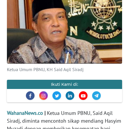
SAINS-TEKNO
KESEHATAN
INTERNASIONAL
SERBA-SERBI
PENDIDIKAN
Ketua Umum PBNU, KH Said Aqil Siradj
OLAHRAGA
Ikuti Kami di:
OPINI
WahanaNews.co
|
Ketua Umum PBNU, Said Aqil
EDITORIAL
Siradj, diminta mencontoh sikap mendiang Hasyim
Muzadi dengan memberikan kesempatan bagi