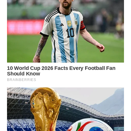
WN
MALUKU
WN
MALUT
WN
DAIRI
WN
DANAU
TOBA
WN
NIAS
WN
LANGKAT