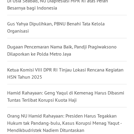
Di Usia Seabad, NU Diapresiasi MPR RI atas Peran
Besarnya bagi Indonesia
WN
BABEL
Gus Yahya Dipulihkan, PBNU Benahi Tata Kelola
Organisasi
WN
SUMBAR
Dugaan Pencemaran Nama Baik, Pandji Pragiwaksono
WN
Dilaporkan ke Polda Metro Jaya
SUMSEL
Ketua Komisi VIII DPR RI Tinjau Lokasi Rencana Kegiatan
WN
HSN Tahun 2025
BENGKULU
Hamid Rahayaan: Geng Yaqul di Kemenag Harus Dibasmi
WN
Tuntas Terlibat Korupsi Kuota Haji
LAMPUNG
Orang NU Hamid Rahayaan: Presiden Harus Tegakkan
WN
Hukum tak Pandang-bulu, Kasus Korupsi Menag Yaqut -
JATENG
Mendikbudristek Nadiem Dituntaskan