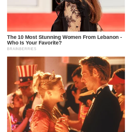
WN
PRIANGAN
TIMUR
WN
SEMARANG
WN
SOLO
WN
BOROBUDUR
WN
MADURA
WN
SURABAYA