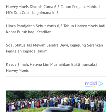
WN
Harvey Moeis Divonis Cuma 6,5 Tahun Penjara, Mahfud
MALUKU
MD: Duh Gusti, bagaimana ini?
WN
Hinca Pandjaitan Sebut Vonis 6,5 Tahun Harvey Moeis Jadi
MALUT
Kabar Buruk bagi Keadilan
WN
Soal Status Tas Mewah Sandra Dewi, Kejagung Serahkan
DAIRI
Penilaian Kepada Hakim
WN
Kasus Timah, Helena Lim Musnahkan Bukti Transaksi
DANAU
Harvey Moeis
TOBA
WN
NIAS
WN
LANGKAT