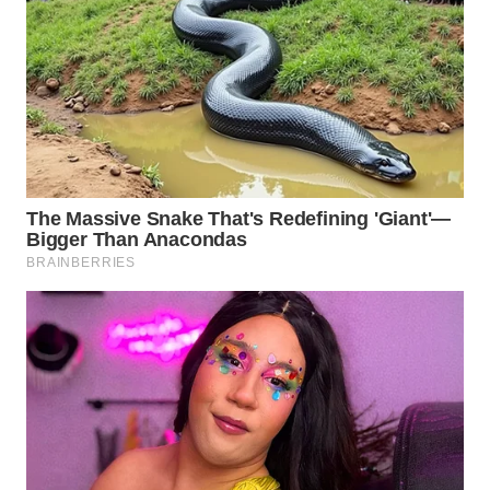
WN
TAPANULI
SELATAN
WN
TANJUNG
LESUNG
WN
KARO
WN
SIMALUNGUN
WN
LABUHANBATU
WN