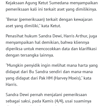
Kejaksaan Agung Ketut Sumedana menyampaikan
WN
pemeriksaan kali ini terkait aset yang dimilikinya.
BANTEN
"Benar (pemeriksaan) terkait dengan kewajaran
WN
aset yang dimiliki," kata Ketut.
NTT
Penasihat hukum Sandra Dewi, Harris Arthur, juga
WN
menyampaikan hal demikian, bahwa kliennya
KEPRI
diperiksa untuk mencocokkan data dan klarifikasi
dengan tersangka lainnya.
WN
PAPUA
"Mungkin penyidik ingin melihat mana harta yang
didapat dari Bu Sandra sendiri dan mana-mana
WN
yang didapat dari Pak HM (Harvey Moeis)," kata
PAPUA
BARAT
Harris.
Sandra Dewi pernah menjalani pemeriksaan
WN
sebagai saksi, pada Kamis (4/4), usai suaminya
RIAU