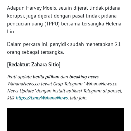
Adapun Harvey Moeis, selain dijerat tindak pidana
WN
BABEL
korupsi, juga dijerat dengan pasal tindak pidana
pencucian uang (TPPU) bersama tersangka Helena
WN
Lin.
SUMBAR
Dalam perkara ini, penyidik sudah menetapkan 21
orang sebagai tersangka.
WN
SUMSEL
[Redaktur: Zahara Sitio]
WN
Ikuti update
berita pilihan
dan
breaking news
BENGKULU
WahanaNews.co lewat Grup Telegram "WahanaNews.co
News Update" dengan install aplikasi Telegram di ponsel,
WN
klik
https://t.me/WahanaNews
, lalu join.
LAMPUNG
WN
JATENG