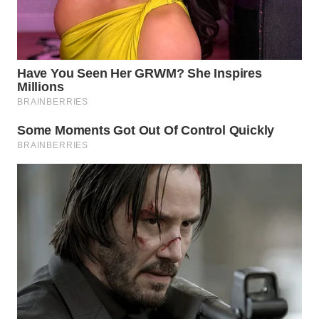
TAPANULI
TENGAH
WN DELI
SERDANG
WN
TEBING
TINGGI
WN
PAKPAK
WN
KARAWANG
WN
BEKASI