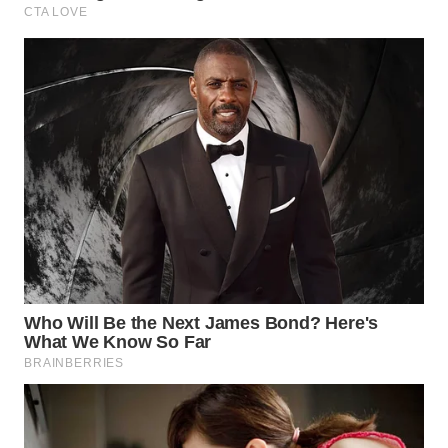
WN
SUMEDANG
WN
CIANJUR
WN
KEPULAUAN
SERIBU
WN
TANGERANG
WN
BINJAI
WN
CIREBON