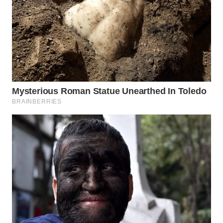
WAHANA
LISTRIK
WAHANA
TRAVEL
WAHANA
TV
WAHANANEWS
ID
WAHANANEWS
CO ID
WAHANANEWS
NET