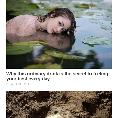
Wahana
Media
Group
WAHANA
NEWS
WAHANA
TANI
WAHANA
ADVOKAT
WAHANA
INFRASTRUKTUR
WAHANA
KONSUMEN