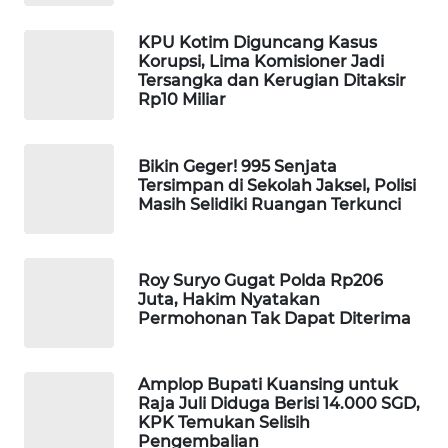
PORTAL
KONSUMEN
KPU Kotim Diguncang Kasus
Korupsi, Lima Komisioner Jadi
Tersangka dan Kerugian Ditaksir
FORWAMKI
Rp10 Miliar
ALPERKLINAS
Bikin Geger! 995 Senjata
Tersimpan di Sekolah Jaksel, Polisi
FORJASIDA
Masih Selidiki Ruangan Terkunci
TAMBANG
NEWS
Roy Suryo Gugat Polda Rp206
Juta, Hakim Nyatakan
Permohonan Tak Dapat Diterima
SITUNGIR
NEWS
Amplop Bupati Kuansing untuk
SIDIKALANG
Raja Juli Diduga Berisi 14.000 SGD,
NEWS
KPK Temukan Selisih
Pengembalian