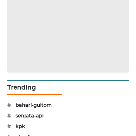
CILEUNGSI
NEWS
BERKAT
NEWS
BERAMPU
NEWS
ANUGERAH
NEWS
Trending
AKHLAK
ID
#
bahari-gultom
PERAPKI
#
senjata-api
NEWS
#
kpk