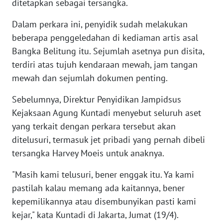
ditetapkan sebagai tersangka.
WN
Dalam perkara ini, penyidik sudah melakukan
SERAMBI
beberapa penggeledahan di kediaman artis asal
Bangka Belitung itu. Sejumlah asetnya pun disita,
WN
terdiri atas tujuh kendaraan mewah, jam tangan
JAMBI
mewah dan sejumlah dokumen penting.
WN
Sebelumnya, Direktur Penyidikan Jampidsus
SULTRA
Kejaksaan Agung Kuntadi menyebut seluruh aset
yang terkait dengan perkara tersebut akan
WN
NTB
ditelusuri, termasuk jet pribadi yang pernah dibeli
tersangka Harvey Moeis untuk anaknya.
WN
"Masih kami telusuri, bener enggak itu. Ya kami
SULTENG
pastilah kalau memang ada kaitannya, bener
kepemilikannya atau disembunyikan pasti kami
WN
SULBAR
kejar," kata Kuntadi di Jakarta, Jumat (19/4).