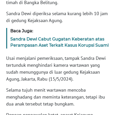
Informasi
timah di Bangka Belitung.
Sandra Dewi diperiksa selama kurang lebih 10 jam
INDEKS
BERITA
di gedung Kejaksaan Agung.
Baca Juga:
KONTAK
KAMI
Sandra Dewi Cabut Gugatan Keberatan atas
Perampasan Aset Terkait Kasus Korupsi Suami
INFO
IKLAN
Usai menjalani pemeriksaan, tampak Sandra Dewi
tertunduk menghindari kamera wartawan yang
TENTANG
sudah menunggunya di luar gedung Kejaksaan
KAMI
Agung, Jakarta, Rabu (15/5/2024).
PEDOMAN
Selama tujuh menit wartawan mencoba
MEDIA
menghadang dan meminta keterangan, tetapi ibu
SIBER
dua anak tersebut tetap bungkam.
REDAKSI
Dengan pengawalan ketat, aparat Kejagung