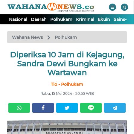
Nasional
Daerah
Polhukam
Kriminal
Ekuin
Sains-Te
WAHANA
Tutup
TV
Wahana News
Polhukam
NASIONAL
Diperiksa 10 Jam di Kejagung,
Sandra Dewi Bungkam ke
DAERAH
Wartawan
Tio - Polhukam
POLHUKAM
Rabu, 15 Mei 2024 - 20:55 WIB
KRIMINAL
EKUIN