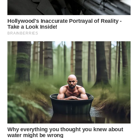
WN
BOGOR
WN
DEPOK
WN
TAPANULI
UTARA
WN
SAMOSIR
WN
PADANG
LAWAS