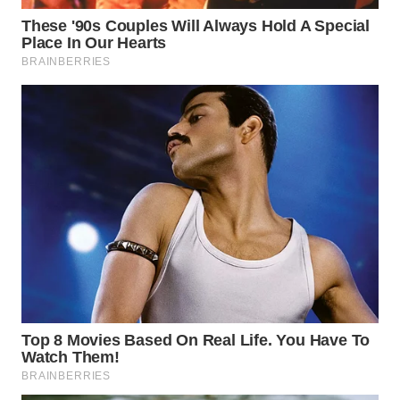
WN
NATUNA
WN
BINTAN
WN
MANDALIKA
WN
LIKUPANG
WN
LABUANBAJO
WN
BORNEO