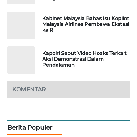
SIBARAGAS
NEWS
Kabinet Malaysia Bahas Isu Kopilot
Malaysia Airlines Pembawa Ekstasi
ke RI
METRO
SIANTAR
NEWS
Kapolri Sebut Video Hoaks Terkait
Aksi Demonstrasi Dalam
METRO
Pendalaman
MEDAN
NEWS
KOMENTAR
METRO
JAKARTA
NEWS
KRT
NEWS
Berita Populer