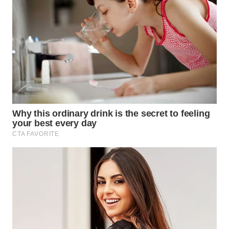
WN
INDRAMAYU
WN
KUNINGAN
WN
MAJALENGKA
WN
SUBANG
WN
SUKABUMI
WN
PURWAKARTA