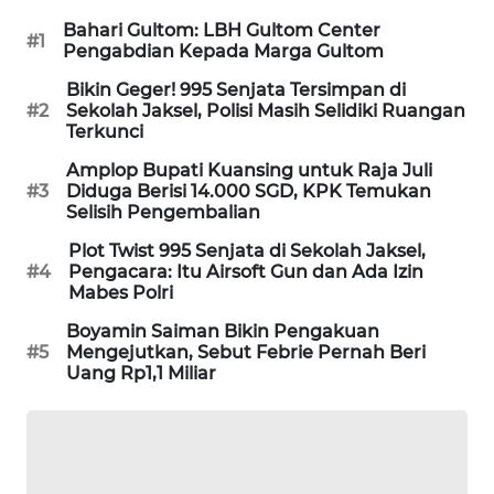
KARING
Bahari Gultom: LBH Gultom Center
NEWS
#1
Pengabdian Kepada Marga Gultom
Bikin Geger! 995 Senjata Tersimpan di
JURNAL
#2
Sekolah Jaksel, Polisi Masih Selidiki Ruangan
MARITIM
Terkunci
Amplop Bupati Kuansing untuk Raja Juli
HUMBANG
#3
Diduga Berisi 14.000 SGD, KPK Temukan
NEWS
Selisih Pengembalian
Plot Twist 995 Senjata di Sekolah Jaksel,
GARONGGANG
#4
Pengacara: Itu Airsoft Gun dan Ada Izin
NEWS
Mabes Polri
Boyamin Saiman Bikin Pengakuan
FISUELRI
#5
Mengejutkan, Sebut Febrie Pernah Beri
ID
Uang Rp1,1 Miliar
ENERGI
NEWS