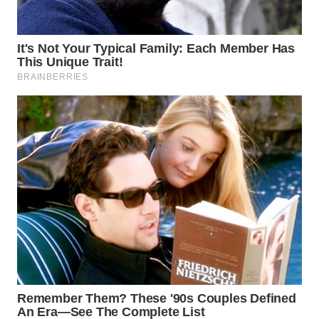
WAHANA
SPORT
WAHANA
UMKM
WAHANA
SELEB
WAHANA
PERSONA
WAHANA
OTOMOTIF
WAHANA
HEALTH