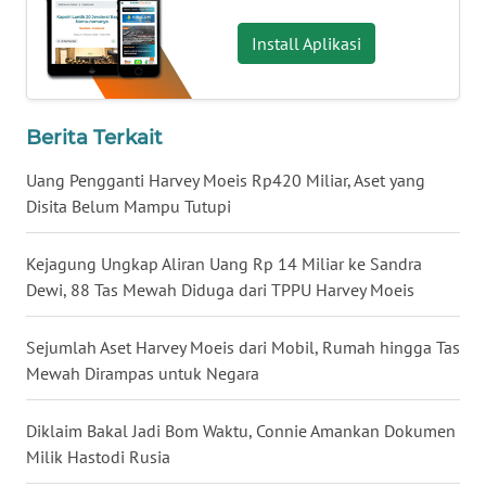
WN
Install Aplikasi
KALTARA
WN
KALSEL
Berita Terkait
Uang Pengganti Harvey Moeis Rp420 Miliar, Aset yang
WN
Disita Belum Mampu Tutupi
KALTIM
Kejagung Ungkap Aliran Uang Rp 14 Miliar ke Sandra
WN
SULSEL
Dewi, 88 Tas Mewah Diduga dari TPPU Harvey Moeis
WN
Sejumlah Aset Harvey Moeis dari Mobil, Rumah hingga Tas
GORONTALO
Mewah Dirampas untuk Negara
WN
Diklaim Bakal Jadi Bom Waktu, Connie Amankan Dokumen
SULUT
Milik Hastodi Rusia