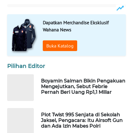
MAWAKA
ID
Dapatkan Merchandise Eksklusif
Wahana News
MARTABAT
NET
Buka Katalog
PLN
WATCH
Pilihan Editor
MKLI
Boyamin Saiman Bikin Pengakuan
Mengejutkan, Sebut Febrie
LPKKI
Pernah Beri Uang Rp1,1 Miliar
LKKI
Plot Twist 995 Senjata di Sekolah
Jaksel, Pengacara: Itu Airsoft Gun
KOPEKLIN
dan Ada Izin Mabes Polri