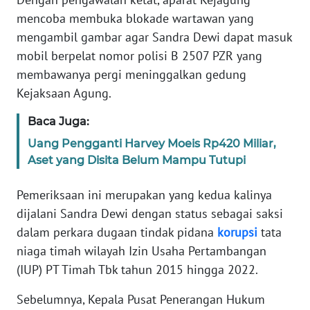
mencoba membuka blokade wartawan yang
KARIR
mengambil gambar agar Sandra Dewi dapat masuk
mobil berpelat nomor polisi B 2507 PZR yang
DISCLAIMER
membawanya pergi meninggalkan gedung
Kejaksaan Agung.
Wahana
News
Baca Juga:
Regional
Uang Pengganti Harvey Moeis Rp420 Miliar,
Aset yang Disita Belum Mampu Tutupi
WN
SUMUT
Pemeriksaan ini merupakan yang kedua kalinya
dijalani Sandra Dewi dengan status sebagai saksi
WN
dalam perkara dugaan tindak pidana
korupsi
tata
JAKARTA
niaga timah wilayah Izin Usaha Pertambangan
(IUP) PT Timah Tbk tahun 2015 hingga 2022.
WN
JABAR
Sebelumnya, Kepala Pusat Penerangan Hukum