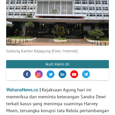
SAINS-TEKNO
KESEHATAN
INTERNASIONAL
SERBA-SERBI
Gedung Kantor Kejagung (Foto: Internet)
PENDIDIKAN
Ikuti Kami di:
OLAHRAGA
OPINI
WahanaNews.co
|
Kejaksaan Agung hari ini
memeriksa dan meminta keterangan Sandra Dewi
EDITORIAL
terkait kasus yang menimpa suaminya Harvey
Moeis, tersangka korupsi tata Kelola pertambangan