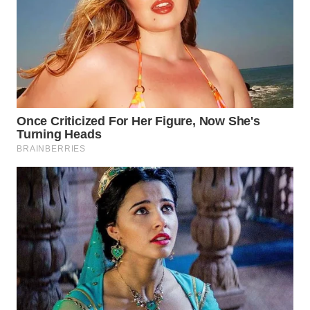
WN
SUMEDANG
WN
CIANJUR
WN
KEPULAUAN
SERIBU
WN
TANGERANG
WN
BINJAI
WN
CIREBON