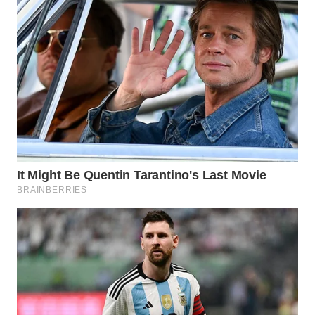
WN
KALTARA
WN
KALSEL
WN
KALTIM
WN
SULSEL
WN
GORONTALO
WN
SULUT