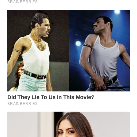
WN
NATUNA
WN
BINTAN
WN
MANDALIKA
WN
LIKUPANG
WN
LABUANBAJO
WN
BORNEO