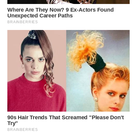
WN
TAPANULI
SELATAN
WN
TANJUNG
LESUNG
WN
KARO
WN
SIMALUNGUN
WN
LABUHANBATU
WN