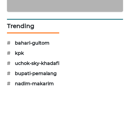
SIBARAGAS
NEWS
Trending
METRO
SIANTAR
NEWS
#
bahari-gultom
#
kpk
METRO
MEDAN
#
uchok-sky-khadafi
NEWS
#
bupati-pemalang
#
nadim-makarim
METRO
JAKARTA
NEWS
KRT
NEWS