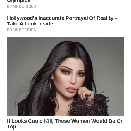
WN
PRIANGAN
TIMUR
WN
SEMARANG
WN
SOLO
WN
BOROBUDUR
WN
MADURA
WN
SURABAYA