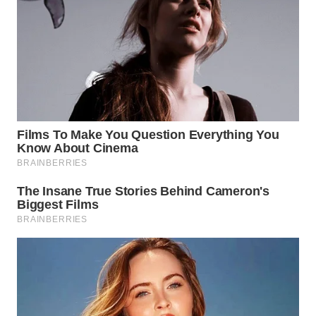
WN
BOGOR
WN
DEPOK
WN
TAPANULI
UTARA
WN
SAMOSIR
WN
PADANG
LAWAS