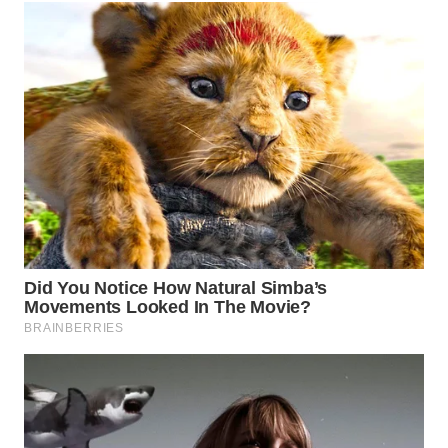
TAPANULI
TENGAH
WN DELI
SERDANG
WN
TEBING
TINGGI
WN
PAKPAK
WN
KARAWANG
WN
BEKASI