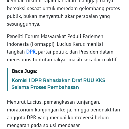
kembali disorot tajam lantaran dianggap hanya
Informasi
bereaksi sesaat untuk meredam gelombang protes
INDEKS
publik, bukan menyentuh akar persoalan yang
BERITA
sesungguhnya.
Peneliti Forum Masyarakat Peduli Parlemen
KONTAK
KAMI
Indonesia (Formappi), Lucius Karus menilai
langkah
DPR
, partai politik, dan Presiden dalam
INFO
merespons tuntutan rakyat masih sekadar reaktif.
IKLAN
Baca Juga:
TENTANG
Komisi I DPR Rahasiakan Draf RUU KKS
KAMI
Selama Proses Pembahasan
PEDOMAN
Menurut Lucius, pemangkasan tunjangan,
MEDIA
moratorium kunjungan kerja, hingga penonaktifan
SIBER
anggota DPR yang menuai kontroversi belum
mengarah pada solusi mendasar.
REDAKSI