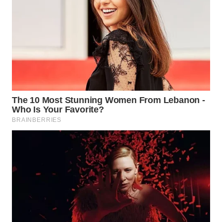
Wahana
Media
Group
WAHANA
NEWS
WAHANA
TANI
WAHANA
ADVOKAT
WAHANA
INFRASTRUKTUR
WAHANA
KONSUMEN