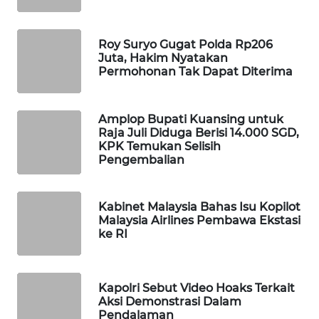
WAHANA
DESA
Roy Suryo Gugat Polda Rp206
WISATA
Juta, Hakim Nyatakan
Permohonan Tak Dapat Diterima
LAPAK
WAHANA
Amplop Bupati Kuansing untuk
Raja Juli Diduga Berisi 14.000 SGD,
Wahana
KPK Temukan Selisih
Network
Pengembalian
KONSUMEN
LISTRIK
Kabinet Malaysia Bahas Isu Kopilot
Malaysia Airlines Pembawa Ekstasi
ke RI
MASYARAKAT
KELISTRIKAN
Kapolri Sebut Video Hoaks Terkait
WALINKI
Aksi Demonstrasi Dalam
ID
Pendalaman