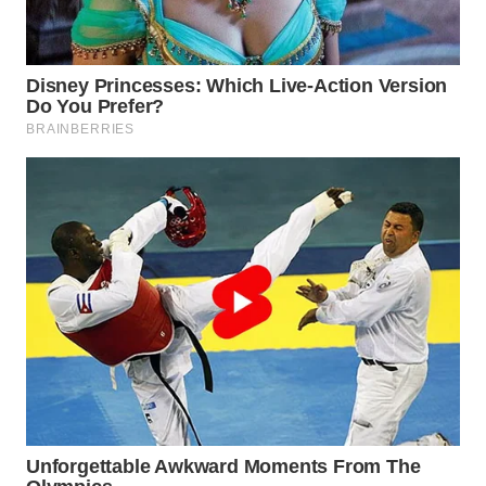
WN
INDRAMAYU
WN
KUNINGAN
WN
MAJALENGKA
WN
SUBANG
WN
SUKABUMI
WN
PURWAKARTA