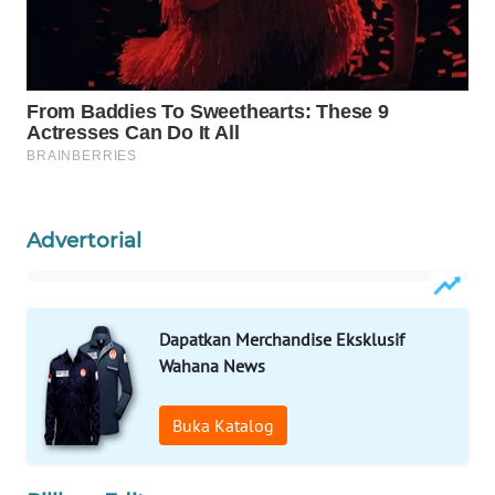
WAHANA
LISTRIK
WAHANA
TRAVEL
WAHANA
TV
Advertorial
WAHANANEWS
ID
Dapatkan Merchandise Eksklusif
WAHANANEWS
Wahana News
CO ID
Buka Katalog
WAHANANEWS
NET