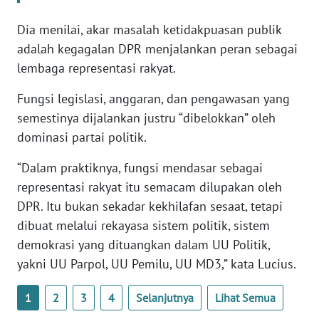
WN
BANTEN
Dia menilai, akar masalah ketidakpuasan publik
adalah kegagalan DPR menjalankan peran sebagai
WN
lembaga representasi rakyat.
NTT
Fungsi legislasi, anggaran, dan pengawasan yang
semestinya dijalankan justru “dibelokkan” oleh
WN
KEPRI
dominasi partai politik.
“Dalam praktiknya, fungsi mendasar sebagai
WN
PAPUA
representasi rakyat itu semacam dilupakan oleh
DPR. Itu bukan sekadar kekhilafan sesaat, tetapi
WN
dibuat melalui rekayasa sistem politik, sistem
PAPUA
demokrasi yang dituangkan dalam UU Politik,
BARAT
yakni UU Parpol, UU Pemilu, UU MD3,” kata Lucius.
WN
1
2
3
4
Selanjutnya
Lihat Semua
RIAU