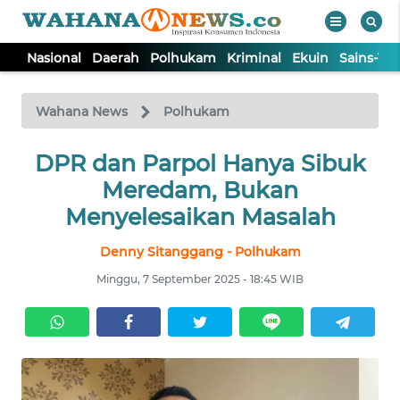
Nasional
Daerah
Polhukam
Kriminal
Ekuin
Sains-Te
WAHANA
Tutup
TV
Wahana News
Polhukam
NASIONAL
DPR dan Parpol Hanya Sibuk
Meredam, Bukan
DAERAH
Menyelesaikan Masalah
Denny Sitanggang - Polhukam
POLHUKAM
Minggu, 7 September 2025 - 18:45 WIB
KRIMINAL
EKUIN