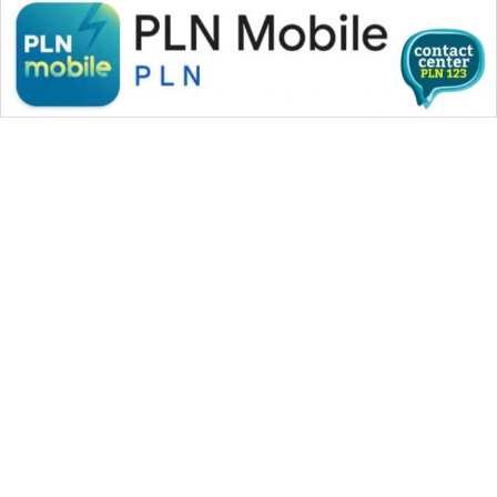
WAHANA MEDIA GROUP
|
|
|
WAHANA NEWS co
WAHANA TANI
WAHANA ADVOKAT
|
|
WAHANA INFRASTRUKTUR
WAHANA KONSUMEN
|
|
|
WAHANA LISTRIK
WAHANA TRAVEL
WAHANA TV
|
|
|
WAHANANEWS id
WAHANANEWS CO ID
WAHANANEWS NET