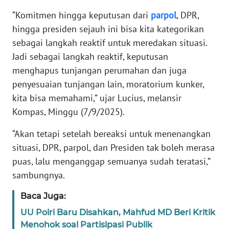
“Komitmen hingga keputusan dari
parpol
, DPR,
KARIR
hingga presiden sejauh ini bisa kita kategorikan
sebagai langkah reaktif untuk meredakan situasi.
DISCLAIMER
Jadi sebagai langkah reaktif, keputusan
menghapus tunjangan perumahan dan juga
Wahana
penyesuaian tunjangan lain, moratorium kunker,
News
Regional
kita bisa memahami,” ujar Lucius, melansir
Kompas, Minggu (7/9/2025).
WN
“Akan tetapi setelah bereaksi untuk menenangkan
SUMUT
situasi, DPR, parpol, dan Presiden tak boleh merasa
puas, lalu menganggap semuanya sudah teratasi,”
WN
JAKARTA
sambungnya.
Baca Juga:
WN
JABAR
UU Polri Baru Disahkan, Mahfud MD Beri Kritik
Menohok soal Partisipasi Publik