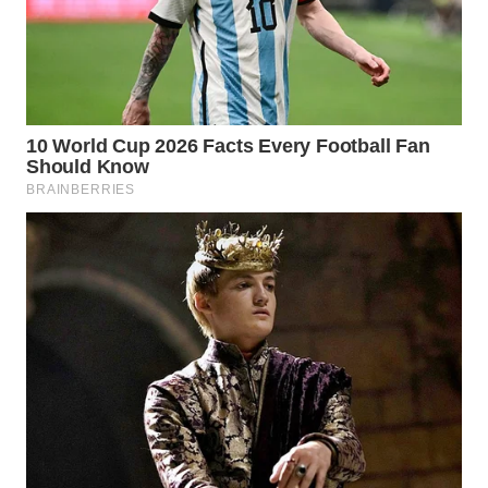
WN
MALUKU
WN
MALUT
WN
DAIRI
WN
DANAU
TOBA
WN
NIAS
WN
LANGKAT