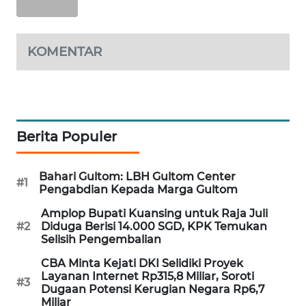
MAWAKA
ID
KOMENTAR
MARTABAT
NET
PLN
Berita Populer
WATCH
MKLI
Bahari Gultom: LBH Gultom Center
#1
Pengabdian Kepada Marga Gultom
LPKKI
Amplop Bupati Kuansing untuk Raja Juli
#2
Diduga Berisi 14.000 SGD, KPK Temukan
Selisih Pengembalian
LKKI
CBA Minta Kejati DKI Selidiki Proyek
Layanan Internet Rp315,8 Miliar, Soroti
#3
KOPEKLIN
Dugaan Potensi Kerugian Negara Rp6,7
Miliar