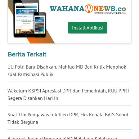
WN
BABEL
Install Aplikasi
WN
SUMBAR
Berita Terkait
WN
SUMSEL
UU Polri Baru Disahkan, Mahfud MD Beri Kritik Menohok
soal Partisipasi Publik
WN
BENGKULU
Waketum KSPSI Apresiasi DPR dan Pemerintah, RUU PPRT
Segera Disahkan Hari Ini
WN
LAMPUNG
Soal Tim Pengawas Intelijen DPR, Eks Kepala BAIS Sebut
Tidak Berguna
WN
JATENG
Bamsoet Terima Pengurus KADIN Bidang Ketahanan