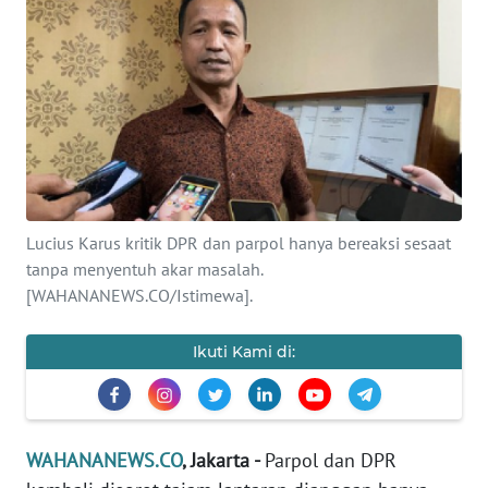
SAINS-TEKNO
KESEHATAN
INTERNASIONAL
SERBA-SERBI
Lucius Karus kritik DPR dan parpol hanya bereaksi sesaat
PENDIDIKAN
tanpa menyentuh akar masalah.
[WAHANANEWS.CO/Istimewa].
OLAHRAGA
Ikuti Kami di:
OPINI
EDITORIAL
WAHANANEWS.CO
, Jakarta -
Parpol dan DPR