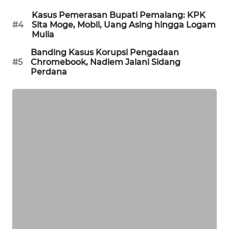
PORTAL
Kasus Pemerasan Bupati Pemalang: KPK
KONSUMEN
#4
Sita Moge, Mobil, Uang Asing hingga Logam
Mulia
FORWAMKI
Banding Kasus Korupsi Pengadaan
#5
Chromebook, Nadiem Jalani Sidang
Perdana
ALPERKLINAS
FORJASIDA
TAMBANG
NEWS
SITUNGIR
NEWS
SIDIKALANG
NEWS