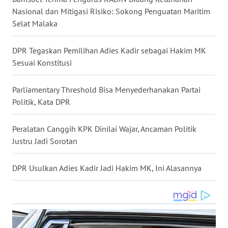
Nasional dan Mitigasi Risiko: Sokong Penguatan Maritim
WN
Selat Malaka
NUSANTARA
DPR Tegaskan Pemilihan Adies Kadir sebagai Hakim MK
WN
JOGJA
Sesuai Konstitusi
WN
Parliamentary Threshold Bisa Menyederhanakan Partai
JATIM
Politik, Kata DPR
WN
Peralatan Canggih KPK Dinilai Wajar, Ancaman Politik
BALI
Justru Jadi Sorotan
WN
DPR Usulkan Adies Kadir Jadi Hakim MK, Ini Alasannya
KALBAR
WN
KALTENG