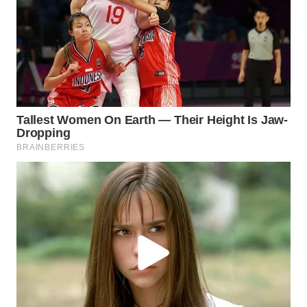
WAHANA
LISTRIK
WAHANA
TRAVEL
WAHANA
TV
WAHANANEWS
ID
WAHANANEWS
CO ID
WAHANANEWS
NET