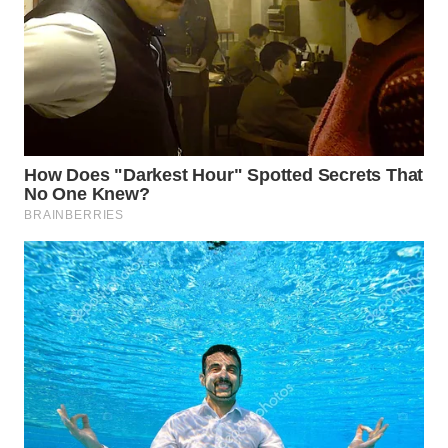
WN
KALTARA
WN
KALSEL
WN
KALTIM
WN
SULSEL
WN
GORONTALO
WN
SULUT