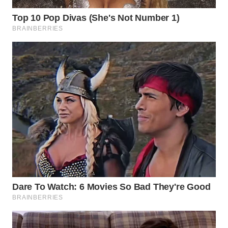
WN
SUMEDANG
WN
CIANJUR
WN
KEPULAUAN
SERIBU
WN
TANGERANG
WN
BINJAI
WN
CIREBON