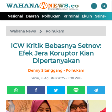
Nasional
Daerah
Polhukam
Kriminal
Ekuin
Sains-Te
WAHANA
Tutup
TV
Wahana News
Polhukam
NASIONAL
ICW Kritik Bebasnya Setnov:
Efek Jera Koruptor Kian
DAERAH
Dipertanyakan
Denny Sitanggang - Polhukam
POLHUKAM
Senin, 18 Agustus 2025 - 15:01 WIB
KRIMINAL
EKUIN