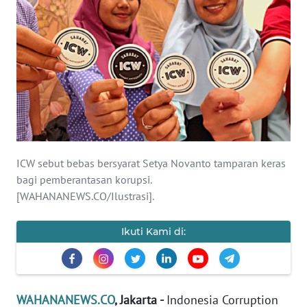
SAINS-TEKNO
KESEHATAN
INTERNASIONAL
SERBA-SERBI
PENDIDIKAN
ICW sebut bebas bersyarat Setya Novanto tamparan keras
bagi pemberantasan korupsi.
[WAHANANEWS.CO/Ilustrasi].
OLAHRAGA
Ikuti Kami di:
OPINI
EDITORIAL
WAHANANEWS.CO
, Jakarta -
Indonesia Corruption