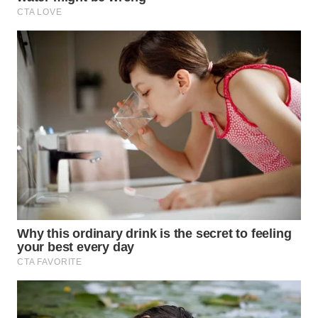
WN
TAPANULI
SELATAN
WN
TANJUNG
LESUNG
WN
KARO
WN
SIMALUNGUN
WN
LABUHANBATU
WN