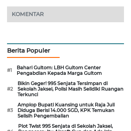
PORTAL
KONSUMEN
KOMENTAR
FORWAMKI
ALPERKLINAS
Berita Populer
FORJASIDA
Bahari Gultom: LBH Gultom Center
#1
Pengabdian Kepada Marga Gultom
TAMBANG
NEWS
Bikin Geger! 995 Senjata Tersimpan di
#2
Sekolah Jaksel, Polisi Masih Selidiki Ruangan
Terkunci
SITUNGIR
NEWS
Amplop Bupati Kuansing untuk Raja Juli
#3
Diduga Berisi 14.000 SGD, KPK Temukan
Selisih Pengembalian
SIDIKALANG
NEWS
Plot Twist 995 Senjata di Sekolah Jaksel,