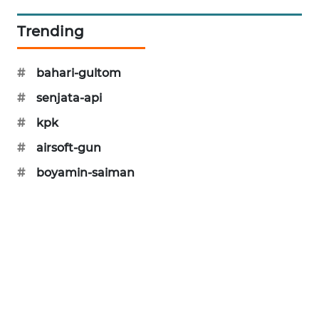
KARING
NEWS
Trending
JURNAL
#
bahari-gultom
MARITIM
#
senjata-api
HUMBANG
#
kpk
NEWS
#
airsoft-gun
GARONGGANG
#
boyamin-saiman
NEWS
FISUELRI
ID
ENERGI
NEWS