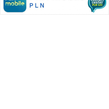
WAHANA MEDIA GROUP
|
|
|
WAHANA NEWS co
WAHANA TANI
WAHANA ADVOKAT
|
|
WAHANA INFRASTRUKTUR
WAHANA KONSUMEN
|
|
|
WAHANA LISTRIK
WAHANA TRAVEL
WAHANA TV
|
|
|
WAHANANEWS id
WAHANANEWS CO ID
WAHANANEWS NET
|
|
|
WAHANA SPORT ID
Wahana UMKM
Wahana Seleb
|
|
|
Wahana Persona
Wahana Otomotif
Wahana Health