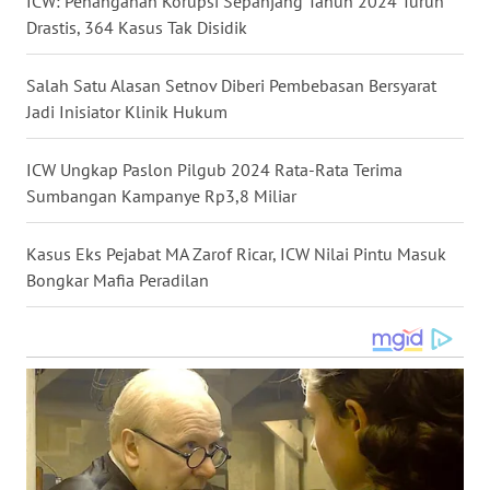
ICW: Penanganan Korupsi Sepanjang Tahun 2024 Turun
Drastis, 364 Kasus Tak Disidik
WN
NUSANTARA
Salah Satu Alasan Setnov Diberi Pembebasan Bersyarat
WN
Jadi Inisiator Klinik Hukum
JOGJA
ICW Ungkap Paslon Pilgub 2024 Rata-Rata Terima
WN
Sumbangan Kampanye Rp3,8 Miliar
JATIM
Kasus Eks Pejabat MA Zarof Ricar, ICW Nilai Pintu Masuk
WN
Bongkar Mafia Peradilan
BALI
WN
KALBAR
WN
KALTENG