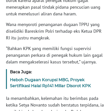
buruk karena aparat penegak hukum gagal
menerapkan pasal tindak pidana pencucian uang
KARIR
untuk menelusuri aliran dana haram.
Wana menyoroti penanganan dugaan TPPU yang
DISCLAIMER
diselidiki Bareskrim Polri terhadap eks Ketua DPR
RI itu justru mangkrak.
Wahana
News
Regional
“Bahkan KPK yang memiliki fungsi supervisi
penanganan perkara di penegak hukum lain gagal
WN
dalam mengakselerasi kasus tersebut,” ujarnya.
SUMUT
Baca Juga:
WN
Heboh Dugaan Korupsi MBG, Proyek
JAKARTA
Sertifikasi Halal Rp141 Miliar Disorot KPK
WN
Ia menambahkan, kelemahan itu berimbas pada
JABAR
ketika Setya Novanto sudah berstatus terpidana, ia