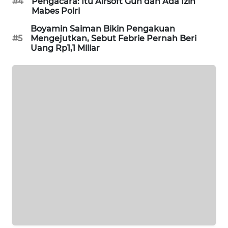
#4
Pengacara: Itu Airsoft Gun dan Ada Izin
Mabes Polri
SIBARAGAS
NEWS
Boyamin Saiman Bikin Pengakuan
#5
Mengejutkan, Sebut Febrie Pernah Beri
Uang Rp1,1 Miliar
METRO
SIANTAR
NEWS
METRO
MEDAN
NEWS
METRO
JAKARTA
NEWS
KRT
NEWS