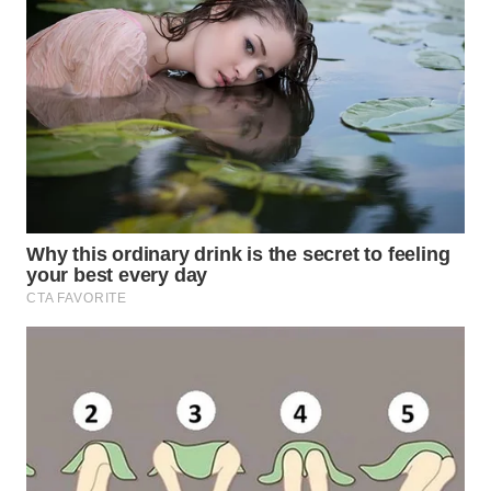
TAPANULI
TENGAH
WN DELI
SERDANG
WN
TEBING
TINGGI
WN
PAKPAK
WN
KARAWANG
WN
BEKASI