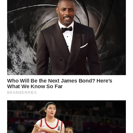
Wahana
Media
Group
WAHANA
NEWS
WAHANA
TANI
WAHANA
ADVOKAT
WAHANA
INFRASTRUKTUR
WAHANA
KONSUMEN