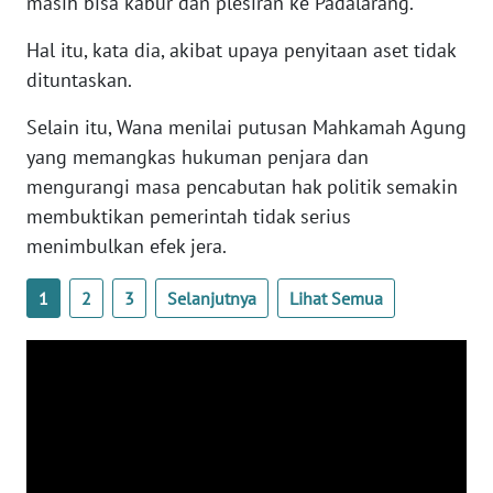
masih bisa kabur dan plesiran ke Padalarang.
WN
BANTEN
Hal itu, kata dia, akibat upaya penyitaan aset tidak
dituntaskan.
WN
NTT
Selain itu, Wana menilai putusan Mahkamah Agung
yang memangkas hukuman penjara dan
WN
mengurangi masa pencabutan hak politik semakin
KEPRI
membuktikan pemerintah tidak serius
menimbulkan efek jera.
WN
PAPUA
1
2
3
Selanjutnya
Lihat Semua
WN
PAPUA
BARAT
WN
RIAU