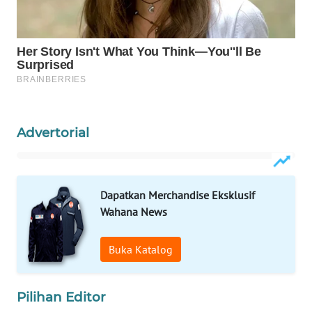
WAHANA
SPORT
WAHANA
UMKM
WAHANA
Advertorial
SELEB
WAHANA
PERSONA
Dapatkan Merchandise Eksklusif
Wahana News
WAHANA
OTOMOTIF
Buka Katalog
WAHANA
HEALTH
Pilihan Editor