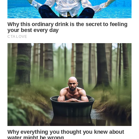
WN
MALUKU
WN
MALUT
WN
DAIRI
WN
DANAU
TOBA
WN
NIAS
WN
LANGKAT