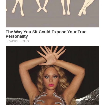
WN
BOGOR
WN
DEPOK
WN
TAPANULI
UTARA
WN
SAMOSIR
WN
PADANG
LAWAS