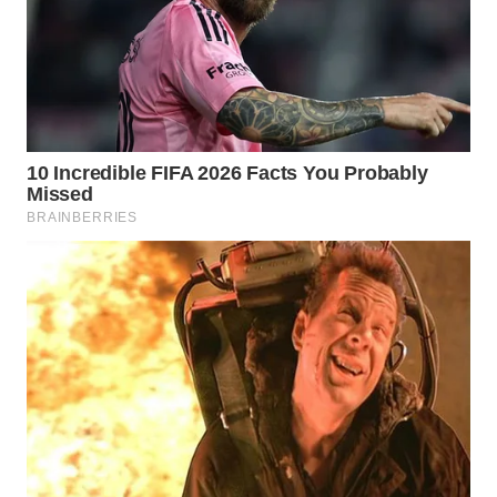
WN
PRIANGAN
TIMUR
WN
SEMARANG
WN
SOLO
WN
BOROBUDUR
WN
MADURA
WN
SURABAYA