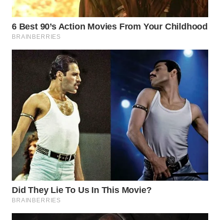
WN
NATUNA
WN
BINTAN
WN
MANDALIKA
WN
LIKUPANG
WN
LABUANBAJO
WN
BORNEO