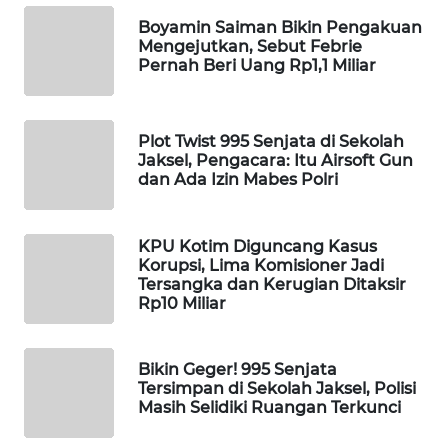
WAHANA
Boyamin Saiman Bikin Pengakuan
DESA
Mengejutkan, Sebut Febrie
WISATA
Pernah Beri Uang Rp1,1 Miliar
LAPAK
WAHANA
Plot Twist 995 Senjata di Sekolah
Jaksel, Pengacara: Itu Airsoft Gun
dan Ada Izin Mabes Polri
Wahana
Network
KPU Kotim Diguncang Kasus
KONSUMEN
Korupsi, Lima Komisioner Jadi
LISTRIK
Tersangka dan Kerugian Ditaksir
Rp10 Miliar
MASYARAKAT
KELISTRIKAN
Bikin Geger! 995 Senjata
Tersimpan di Sekolah Jaksel, Polisi
Masih Selidiki Ruangan Terkunci
WALINKI
ID