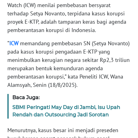
Informasi
Watch (ICW) menilai pembebasan bersyarat
terhadap Setya Novanto, terpidana kasus korupsi
INDEKS
proyek E-KTP, adalah tamparan keras bagi agenda
BERITA
pemberantasan korupsi di Indonesia.
KONTAK
“
ICW
memandang pembebasan SN (Setya Novanto)
KAMI
pada kasus korupsi pengadaan E-KTP yang
menimbulkan kerugian negara sekitar Rp2,3 triliun
INFO
merupakan bentuk kemunduran agenda
IKLAN
pemberantasan korupsi,” kata Peneliti ICW, Wana
Alamsyah, Senin (18/8/2025).
TENTANG
KAMI
Baca Juga:
PEDOMAN
SBMI Peringati May Day di Jambi, Isu Upah
MEDIA
Rendah dan Outsourcing Jadi Sorotan
SIBER
Menurutnya, kasus besar ini menjadi preseden
REDAKSI