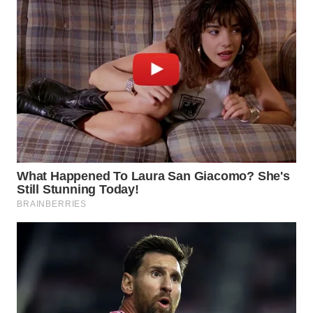
WN
INDRAMAYU
WN
KUNINGAN
WN
MAJALENGKA
WN
SUBANG
WN
SUKABUMI
WN
PURWAKARTA