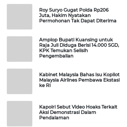
MAWAKA
Roy Suryo Gugat Polda Rp206
Juta, Hakim Nyatakan
ID
Permohonan Tak Dapat Diterima
MARTABAT
NET
Amplop Bupati Kuansing untuk
Raja Juli Diduga Berisi 14.000 SGD,
KPK Temukan Selisih
PLN
Pengembalian
WATCH
MKLI
Kabinet Malaysia Bahas Isu Kopilot
Malaysia Airlines Pembawa Ekstasi
ke RI
LPKKI
LKKI
Kapolri Sebut Video Hoaks Terkait
Aksi Demonstrasi Dalam
KOPEKLIN
Pendalaman