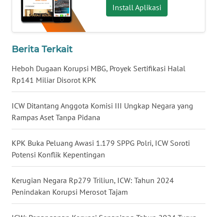
Install Aplikasi
WN
BABEL
Berita Terkait
WN
SUMBAR
Heboh Dugaan Korupsi MBG, Proyek Sertifikasi Halal
Rp141 Miliar Disorot KPK
WN
SUMSEL
ICW Ditantang Anggota Komisi III Ungkap Negara yang
Rampas Aset Tanpa Pidana
WN
BENGKULU
KPK Buka Peluang Awasi 1.179 SPPG Polri, ICW Soroti
Potensi Konflik Kepentingan
WN
LAMPUNG
Kerugian Negara Rp279 Triliun, ICW: Tahun 2024
Penindakan Korupsi Merosot Tajam
WN
JATENG