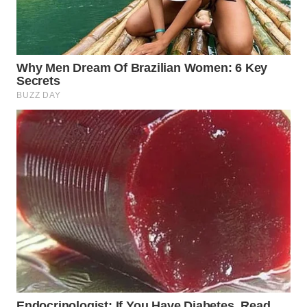
WN
MALUKU
WN
MALUT
WN
DAIRI
WN
DANAU
TOBA
WN
NIAS
WN
LANGKAT