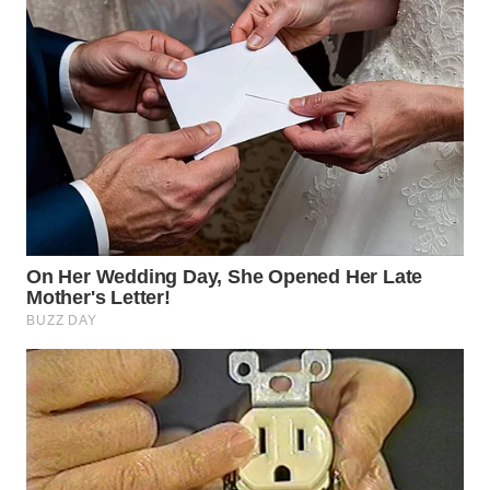
TAPANULI
TENGAH
WN DELI
SERDANG
WN
TEBING
TINGGI
WN
PAKPAK
WN
KARAWANG
WN
BEKASI