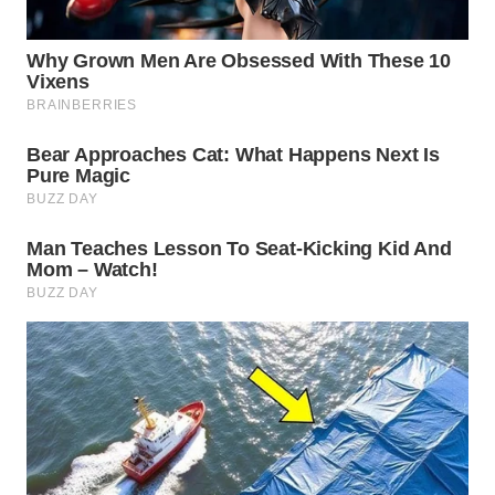
WN
SUMEDANG
WN
CIANJUR
WN
KEPULAUAN
SERIBU
WN
TANGERANG
WN
BINJAI
WN
CIREBON