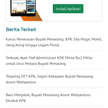
WN
Install Aplikasi
BABEL
WN
Berita Terkait
SUMBAR
Kasus Pemerasan Bupati Pemalang: KPK Sita Moge, Mobil,
WN
Uang Asing hingga Logam Mulia
SUMSEL
Terkuak, Ayah Staf Administrasi KPK Minta Rp2 Miliar
WN
untuk Urus Perkara Bupati Pemalang
BENGKULU
Terjaring OTT KPK, Segini Kekayaan Bupati Pemalang
WN
Anom Widiyantoro
LAMPUNG
Baru Menjabat, Bupati Pemalang Anom Widiyantoro
WN
Diciduk KPK
JATENG