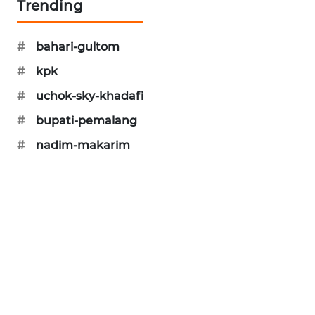
Trending
PORTAL
KONSUMEN
#
bahari-gultom
FORWAMKI
#
kpk
#
uchok-sky-khadafi
ALPERKLINAS
#
bupati-pemalang
FORJASIDA
#
nadim-makarim
TAMBANG
NEWS
SITUNGIR
NEWS
SIDIKALANG
NEWS