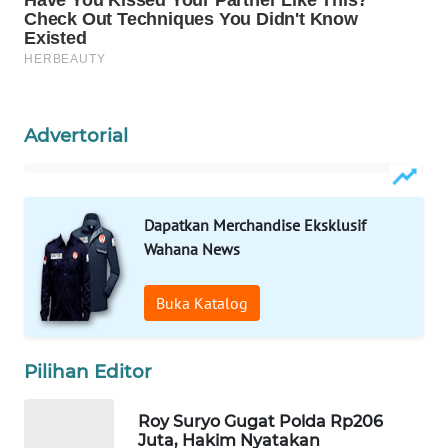
Wahana
Media
Group
WAHANA
NEWS
Advertorial
WAHANA
TANI
Dapatkan Merchandise Eksklusif
Wahana News
WAHANA
ADVOKAT
Buka Katalog
WAHANA
INFRASTRUKTUR
Pilihan Editor
WAHANA
Roy Suryo Gugat Polda Rp206
KONSUMEN
Juta, Hakim Nyatakan