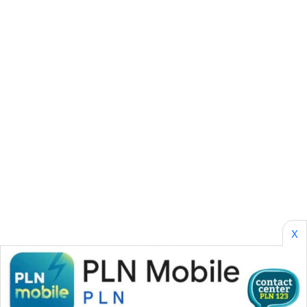
SONYA
ASA
NEWS
X