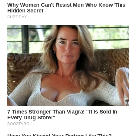
WN
NATUNA
WN
BINTAN
WN
MANDALIKA
WN
LIKUPANG
WN
LABUANBAJO
WN
BORNEO