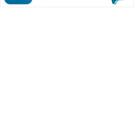
WAHANA MEDIA GROUP
|
|
|
WAHANA NEWS co
WAHANA TANI
WAHANA ADVOKAT
|
|
WAHANA INFRASTRUKTUR
WAHANA KONSUMEN
|
|
|
WAHANA LISTRIK
WAHANA TRAVEL
WAHANA TV
|
|
|
WAHANANEWS id
WAHANANEWS CO ID
WAHANANEWS NET
|
|
|
WAHANA SPORT ID
Wahana UMKM
Wahana Seleb
|
|
|
Wahana Persona
Wahana Otomotif
Wahana Health
|
Wahana Desa Wisata
Lapak Wahana