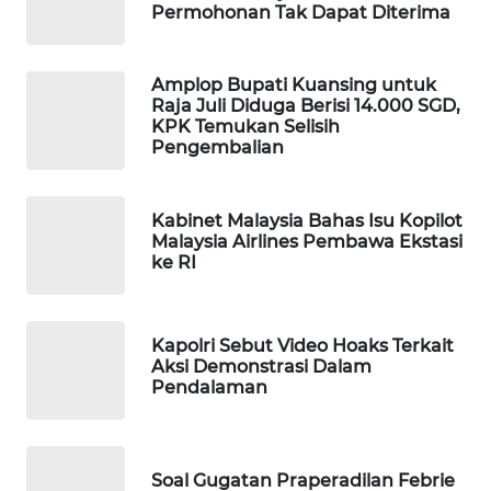
Permohonan Tak Dapat Diterima
WAHANA
LISTRIK
Amplop Bupati Kuansing untuk
Raja Juli Diduga Berisi 14.000 SGD,
WAHANA
KPK Temukan Selisih
TRAVEL
Pengembalian
WAHANA
TV
Kabinet Malaysia Bahas Isu Kopilot
Malaysia Airlines Pembawa Ekstasi
ke RI
WAHANANEWS
ID
Kapolri Sebut Video Hoaks Terkait
WAHANANEWS
Aksi Demonstrasi Dalam
CO ID
Pendalaman
WAHANANEWS
NET
Soal Gugatan Praperadilan Febrie