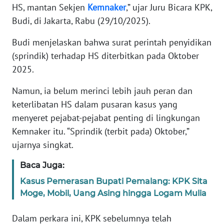
HS, mantan Sekjen
Kemnaker
,” ujar Juru Bicara KPK,
Budi, di Jakarta, Rabu (29/10/2025).
KARIR
Budi menjelaskan bahwa surat perintah penyidikan
DISCLAIMER
(sprindik) terhadap HS diterbitkan pada Oktober
2025.
Wahana
News
Namun, ia belum merinci lebih jauh peran dan
Regional
keterlibatan HS dalam pusaran kasus yang
menyeret pejabat-pejabat penting di lingkungan
WN
Kemnaker itu. “Sprindik (terbit pada) Oktober,”
SUMUT
ujarnya singkat.
WN
Baca Juga:
JAKARTA
Kasus Pemerasan Bupati Pemalang: KPK Sita
Moge, Mobil, Uang Asing hingga Logam Mulia
WN
JABAR
Dalam perkara ini, KPK sebelumnya telah