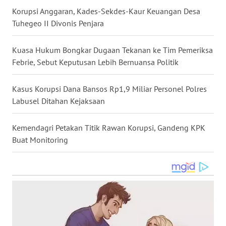
Korupsi Anggaran, Kades-Sekdes-Kaur Keuangan Desa
WN
Tuhegeo II Divonis Penjara
NUSANTARA
Kuasa Hukum Bongkar Dugaan Tekanan ke Tim Pemeriksa
WN
JOGJA
Febrie, Sebut Keputusan Lebih Bernuansa Politik
WN
Kasus Korupsi Dana Bansos Rp1,9 Miliar Personel Polres
JATIM
Labusel Ditahan Kejaksaan
WN
Kemendagri Petakan Titik Rawan Korupsi, Gandeng KPK
BALI
Buat Monitoring
WN
KALBAR
WN
KALTENG