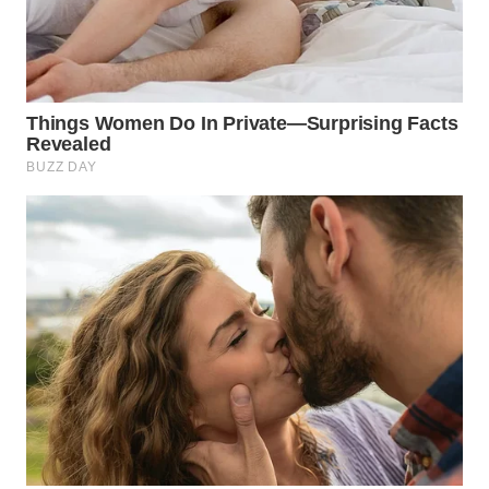
WN
PRIANGAN
TIMUR
WN
SEMARANG
WN
SOLO
WN
BOROBUDUR
WN
MADURA
WN
SURABAYA