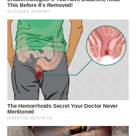
WN
TAPANULI
SELATAN
WN
TANJUNG
LESUNG
WN
KARO
WN
SIMALUNGUN
WN
LABUHANBATU
WN