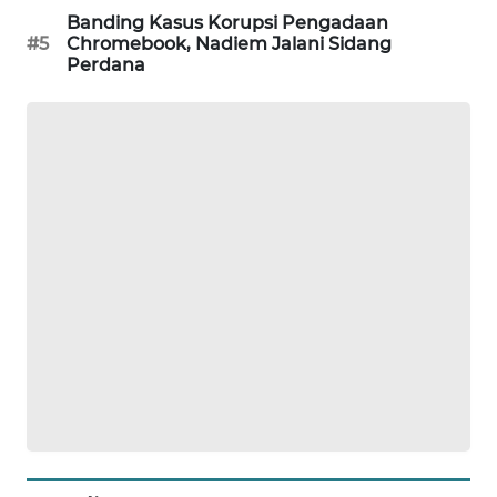
Banding Kasus Korupsi Pengadaan
MAWAKA
#5
Chromebook, Nadiem Jalani Sidang
ID
Perdana
MARTABAT
NET
PLN
WATCH
MKLI
LPKKI
LKKI
KOPEKLIN