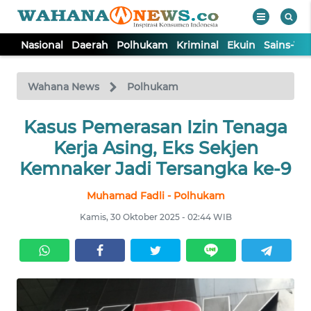
Nasional
Daerah
Polhukam
Kriminal
Ekuin
Sains-Te
WAHANA
Tutup
TV
Wahana News
Polhukam
NASIONAL
Kasus Pemerasan Izin Tenaga
Kerja Asing, Eks Sekjen
DAERAH
Kemnaker Jadi Tersangka ke-9
Muhamad Fadli - Polhukam
POLHUKAM
Kamis, 30 Oktober 2025 - 02:44 WIB
KRIMINAL
EKUIN