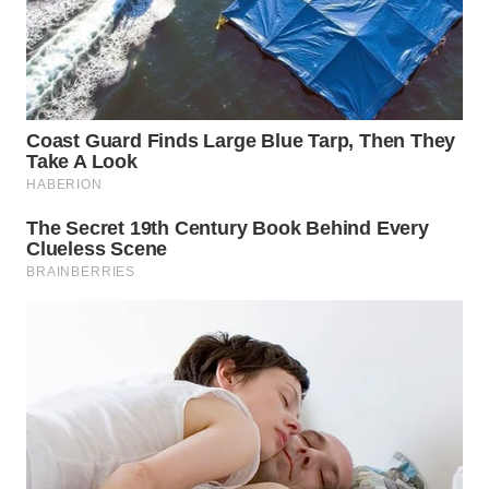
WN
INDRAMAYU
WN
KUNINGAN
WN
MAJALENGKA
WN
SUBANG
WN
SUKABUMI
WN
PURWAKARTA