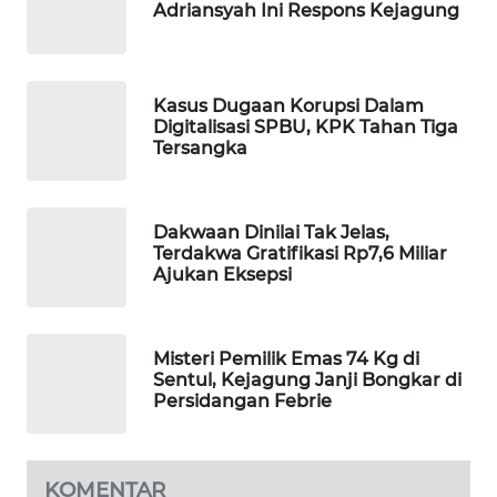
Adriansyah Ini Respons Kejagung
WAHANA
SPORT
Kasus Dugaan Korupsi Dalam
WAHANA
Digitalisasi SPBU, KPK Tahan Tiga
UMKM
Tersangka
WAHANA
SELEB
Dakwaan Dinilai Tak Jelas,
Terdakwa Gratifikasi Rp7,6 Miliar
Ajukan Eksepsi
WAHANA
PERSONA
WAHANA
Misteri Pemilik Emas 74 Kg di
Sentul, Kejagung Janji Bongkar di
OTOMOTIF
Persidangan Febrie
WAHANA
HEALTH
KOMENTAR