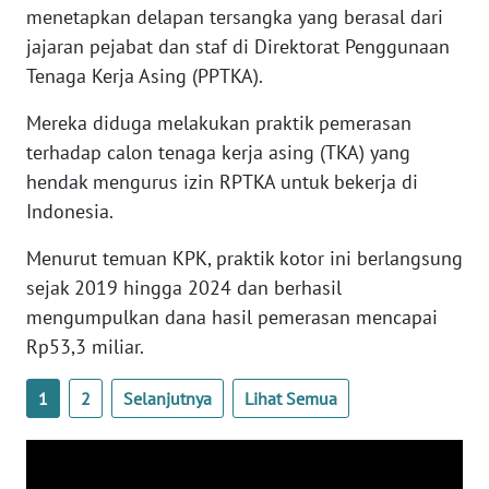
menetapkan delapan tersangka yang berasal dari
WN
BANTEN
jajaran pejabat dan staf di Direktorat Penggunaan
Tenaga Kerja Asing (PPTKA).
WN
Mereka diduga melakukan praktik pemerasan
NTT
terhadap calon tenaga kerja asing (TKA) yang
hendak mengurus izin RPTKA untuk bekerja di
WN
KEPRI
Indonesia.
Menurut temuan KPK, praktik kotor ini berlangsung
WN
PAPUA
sejak 2019 hingga 2024 dan berhasil
mengumpulkan dana hasil pemerasan mencapai
WN
Rp53,3 miliar.
PAPUA
BARAT
1
2
Selanjutnya
Lihat Semua
WN
RIAU