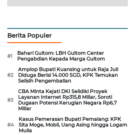
WAHANA
DESA
WISATA
Berita Populer
LAPAK
WAHANA
Bahari Gultom: LBH Gultom Center
#1
Wahana
Pengabdian Kepada Marga Gultom
Network
Amplop Bupati Kuansing untuk Raja Juli
#2
Diduga Berisi 14.000 SGD, KPK Temukan
KONSUMEN
Selisih Pengembalian
LISTRIK
CBA Minta Kejati DKI Selidiki Proyek
Layanan Internet Rp315,8 Miliar, Soroti
#3
MASYARAKAT
Dugaan Potensi Kerugian Negara Rp6,7
KELISTRIKAN
Miliar
Kasus Pemerasan Bupati Pemalang: KPK
WALINKI
#4
Sita Moge, Mobil, Uang Asing hingga Logam
ID
Mulia