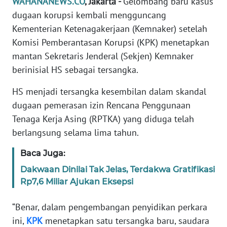
WAHANANEWS.CO
, Jakarta -
Gelombang baru kasus
Informasi
dugaan korupsi kembali mengguncang
INDEKS
Kementerian Ketenagakerjaan (Kemnaker) setelah
BERITA
Komisi Pemberantasan Korupsi (KPK) menetapkan
mantan Sekretaris Jenderal (Sekjen) Kemnaker
KONTAK
berinisial HS sebagai tersangka.
KAMI
HS menjadi tersangka kesembilan dalam skandal
INFO
dugaan pemerasan izin Rencana Penggunaan
IKLAN
Tenaga Kerja Asing (RPTKA) yang diduga telah
berlangsung selama lima tahun.
TENTANG
KAMI
Baca Juga:
Dakwaan Dinilai Tak Jelas, Terdakwa Gratifikasi
PEDOMAN
Rp7,6 Miliar Ajukan Eksepsi
MEDIA
SIBER
“Benar, dalam pengembangan penyidikan perkara
ini,
KPK
menetapkan satu tersangka baru, saudara
REDAKSI