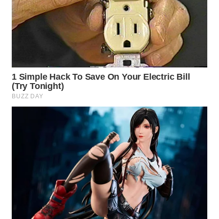
WN
BOGOR
WN
DEPOK
WN
TAPANULI
UTARA
WN
SAMOSIR
WN
PADANG
LAWAS