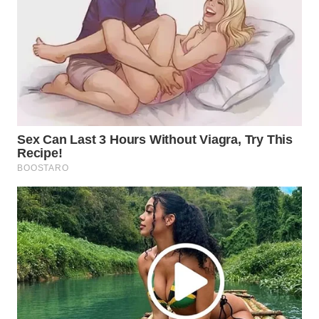
WN
KALTARA
WN
KALSEL
WN
KALTIM
WN
SULSEL
WN
GORONTALO
WN
SULUT