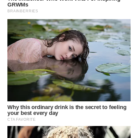
WN
PRIANGAN
TIMUR
WN
SEMARANG
WN
SOLO
WN
BOROBUDUR
WN
MADURA
WN
SURABAYA