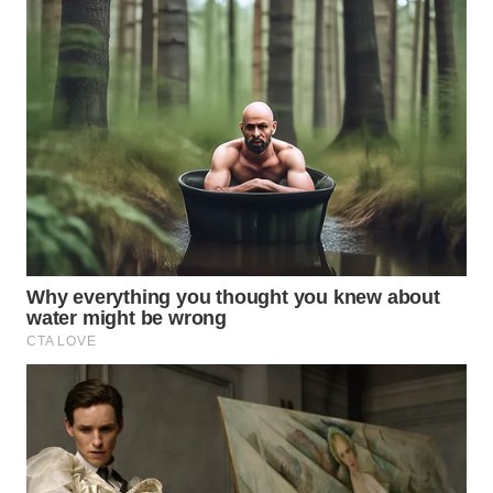
WN
MALUKU
WN
MALUT
WN
DAIRI
WN
DANAU
TOBA
WN
NIAS
WN
LANGKAT