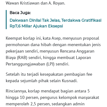
Wawan Kristiawan dan A. Royan.
WN
BANTEN
Baca Juga:
Dakwaan Dinilai Tak Jelas, Terdakwa Gratifikasi
WN
Rp7,6 Miliar Ajukan Eksepsi
NTT
Keempat korlap ini, kata Asep, menyusun proposal
WN
permohonan dana hibah dengan menentukan jenis
KEPRI
pekerjaan sendiri, menyusun Rencana Anggaran
Biaya (RAB) sendiri, hingga membuat Laporan
WN
PAPUA
Pertanggungjawaban (LPJ) sendiri.
Setelah itu terjadi kesepakatan pembagian fee
WN
PAPUA
kepada sejumlah pihak selain Kusnadi.
BARAT
Rinciannya, korlap mendapat bagian antara 5
hingga 10 persen, pengurus kelompok masyarakat
WN
RIAU
memperoleh 2,5 persen, sedangkan admin