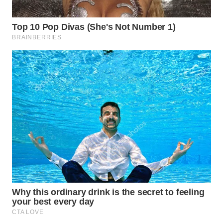
TAPANULI
TENGAH
WN DELI
SERDANG
WN
TEBING
TINGGI
WN
PAKPAK
WN
KARAWANG
WN
BEKASI