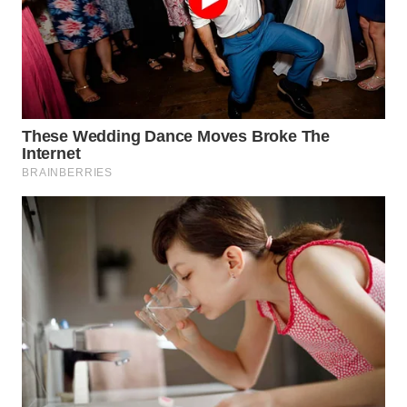
Wahana
Media
Group
WAHANA
NEWS
WAHANA
TANI
WAHANA
ADVOKAT
WAHANA
INFRASTRUKTUR
WAHANA
KONSUMEN