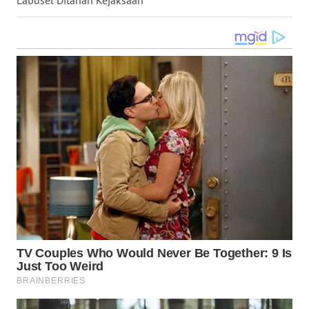
Labusel Ditahan Kejaksaan
WN
KALTARA
WN
KALSEL
WN
KALTIM
WN
SULSEL
WN
GORONTALO
WN
SULUT