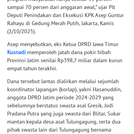
sampai 70 persen dari anggaran awal,” ujar Plt
KARIR
Deputi Penindakan dan Eksekusi KPK Asep Guntur
Rahayu di Gedung Merah Putih, Jakarta, Kamis
DISCLAIMER
(2/10/2025).
Asep menyebutkan, eks Ketua DPRD Jawa Timur
Wahana
News
Kusnadi
memperoleh jatah dana pokir hibah
Regional
Provinsi Jatim senilai Rp398,7 miliar dalam kurun
empat tahun terakhir.
WN
SUMUT
Dana tersebut lantas dialirkan melalui sejumlah
koordinator lapangan (korlap), yakni Hasanuddin,
WN
anggota DPRD Jatim periode 2024-2029 yang
JAKARTA
sebelumnya berstatus swasta asal Gresik, Jodi
Pradana Putra yang juga swasta dari Blitar, Sukar
WN
mantan kepala desa asal Tulungagung, serta dua
JABAR
pihak swasta lain dari Tulungagung bernama