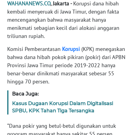
Informasi
WAHANANEWS.CO
, Jakarta -
Korupsi dana hibah
kembali menyeruak di Jawa Timur, dengan fakta
INDEKS
mencengangkan bahwa masyarakat hanya
BERITA
menikmati sebagian kecil dari alokasi anggaran
triliunan rupiah.
KONTAK
KAMI
Komisi Pemberantasan
Korupsi
(KPK) menegaskan
bahwa dana hibah pokok pikiran (pokir) dari APBN
INFO
Provinsi Jawa Timur periode 2019-2022 hanya
IKLAN
benar-benar dinikmati masyarakat sebesar 55
hingga 70 persen.
TENTANG
KAMI
Baca Juga:
Kasus Dugaan Korupsi Dalam Digitalisasi
PEDOMAN
SPBU, KPK Tahan Tiga Tersangka
MEDIA
SIBER
“Dana pokir yang betul-betul digunakan untuk
program masyarakat hanya sekitar 55 persen
REDAKSI