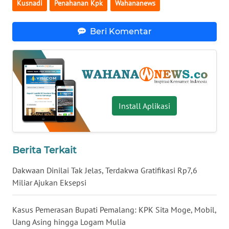
Kusnadi
Penahanan Kpk
Wahananews
WN
BABEL
Beri Komentar
WN
SUMBAR
WN
SUMSEL
Install Aplikasi
WN
BENGKULU
Berita Terkait
WN
Dakwaan Dinilai Tak Jelas, Terdakwa Gratifikasi Rp7,6
LAMPUNG
Miliar Ajukan Eksepsi
WN
Kasus Pemerasan Bupati Pemalang: KPK Sita Moge, Mobil,
JATENG
Uang Asing hingga Logam Mulia