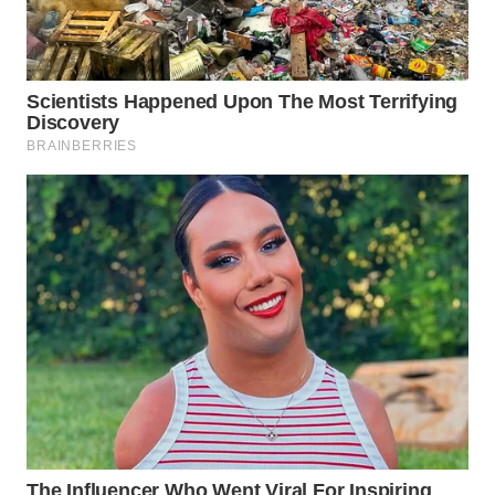
WN
INDRAMAYU
WN
KUNINGAN
WN
MAJALENGKA
WN
SUBANG
WN
SUKABUMI
WN
PURWAKARTA