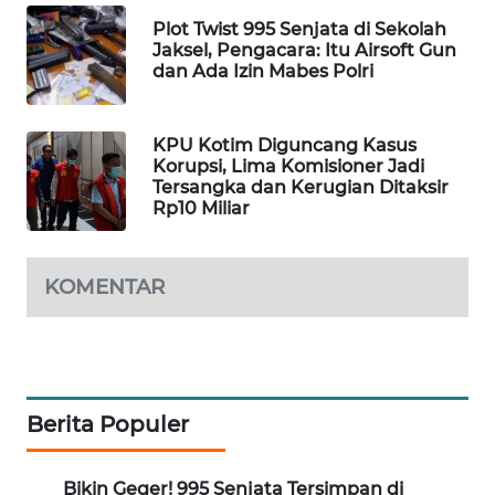
PORTAL
Plot Twist 995 Senjata di Sekolah
KONSUMEN
Jaksel, Pengacara: Itu Airsoft Gun
dan Ada Izin Mabes Polri
FORWAMKI
KPU Kotim Diguncang Kasus
ALPERKLINAS
Korupsi, Lima Komisioner Jadi
Tersangka dan Kerugian Ditaksir
Rp10 Miliar
FORJASIDA
TAMBANG
KOMENTAR
NEWS
SITUNGIR
NEWS
Berita Populer
SIDIKALANG
NEWS
Bikin Geger! 995 Senjata Tersimpan di