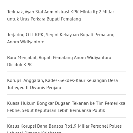
WN
Terkuak, Ayah Staf Administrasi KPK Minta Rp2 Miliar
NUSANTARA
untuk Urus Perkara Bupati Pemalang
WN
Terjaring OTT KPK, Segini Kekayaan Bupati Pemalang
JOGJA
Anom Widiyantoro
WN
Baru Menjabat, Bupati Pemalang Anom Widiyantoro
JATIM
Diciduk KPK
WN
BALI
Korupsi Anggaran, Kades-Sekdes-Kaur Keuangan Desa
Tuhegeo II Divonis Penjara
WN
KALBAR
Kuasa Hukum Bongkar Dugaan Tekanan ke Tim Pemeriksa
Febrie, Sebut Keputusan Lebih Bernuansa Politik
WN
KALTENG
Kasus Korupsi Dana Bansos Rp1,9 Miliar Personel Polres