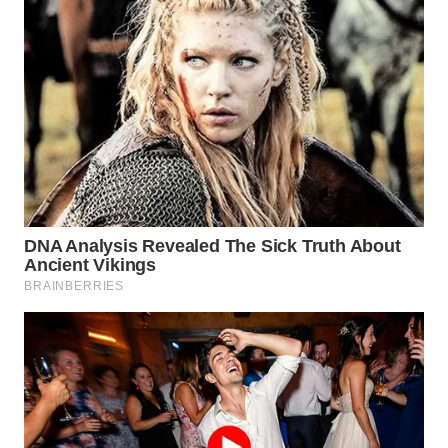
WN
NATUNA
WN
BINTAN
WN
MANDALIKA
WN
LIKUPANG
WN
LABUANBAJO
WN
BORNEO