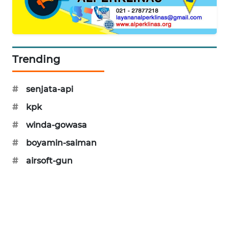
KARING
NEWS
JURNAL
MARITIM
Trending
HUMBANG
#
senjata-api
NEWS
#
kpk
GARONGGANG
#
winda-gowasa
NEWS
#
boyamin-saiman
FISUELRI
#
airsoft-gun
ID
ENERGI
NEWS