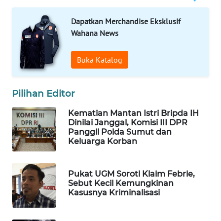
WAHANA
Dapatkan Merchandise Eksklusif
DESA
WISATA
Wahana News
LAPAK
Buka Katalog
WAHANA
Pilihan Editor
Wahana
Network
Kematian Mantan Istri Bripda IH
Dinilai Janggal, Komisi III DPR
KONSUMEN
Panggil Polda Sumut dan
LISTRIK
Keluarga Korban
MASYARAKAT
Pukat UGM Soroti Klaim Febrie,
KELISTRIKAN
Sebut Kecil Kemungkinan
Kasusnya Kriminalisasi
WALINKI
ID