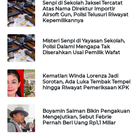
Senpi di Sekolah Jaksel Tercatat
Atas Nama Direktur Importir
MAWAKA
Airsoft Gun, Polisi Telusuri Riwayat
ID
Kepemilikannya
MARTABAT
NET
Misteri Senpi di Yayasan Sekolah,
Polisi Dalami Mengapa Tak
Diserahkan Usai Pemilik Wafat
PLN
WATCH
Kematian Winda Lorenza Jadi
MKLI
Sorotan, Ada Luka Tembak Tempel
hingga Riwayat Pemeriksaan KPK
LPKKI
Boyamin Saiman Bikin Pengakuan
LKKI
Mengejutkan, Sebut Febrie
Pernah Beri Uang Rp1,1 Miliar
KOPEKLIN