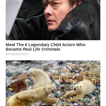
WN
SUMEDANG
WN
CIANJUR
WN
KEPULAUAN
SERIBU
WN
TANGERANG
WN
BINJAI
WN
CIREBON