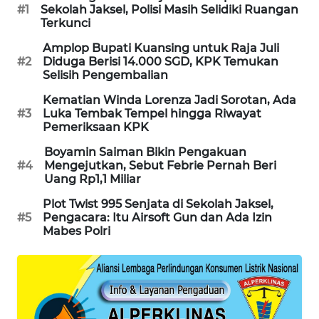
#1
Sekolah Jaksel, Polisi Masih Selidiki Ruangan
SIBARAGAS
Terkunci
NEWS
Amplop Bupati Kuansing untuk Raja Juli
#2
Diduga Berisi 14.000 SGD, KPK Temukan
METRO
Selisih Pengembalian
SIANTAR
Kematian Winda Lorenza Jadi Sorotan, Ada
NEWS
#3
Luka Tembak Tempel hingga Riwayat
Pemeriksaan KPK
METRO
Boyamin Saiman Bikin Pengakuan
MEDAN
#4
Mengejutkan, Sebut Febrie Pernah Beri
NEWS
Uang Rp1,1 Miliar
Plot Twist 995 Senjata di Sekolah Jaksel,
METRO
#5
Pengacara: Itu Airsoft Gun dan Ada Izin
JAKARTA
Mabes Polri
NEWS
KRT
NEWS