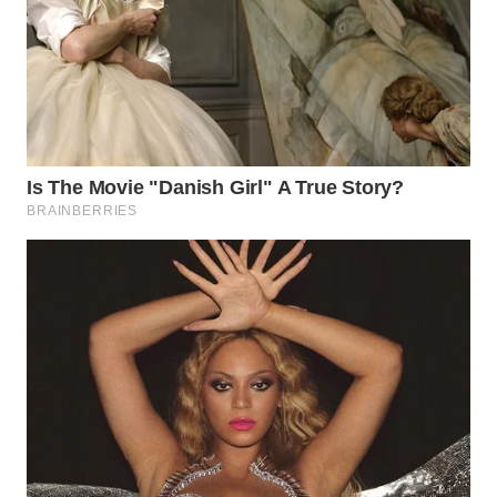
WN
TAPANULI
SELATAN
WN
TANJUNG
LESUNG
WN
KARO
WN
SIMALUNGUN
WN
LABUHANBATU
WN