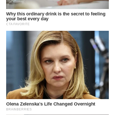
WAHANA
LISTRIK
WAHANA
TRAVEL
WAHANA
TV
WAHANANEWS
ID
WAHANANEWS
CO ID
WAHANANEWS
NET