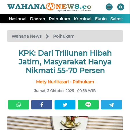
Nasional
Daerah
Polhukam
Kriminal
Ekuin
Sains-Te
WAHANA
Tutup
TV
Wahana News
Polhukam
NASIONAL
KPK: Dari Triliunan Hibah
Jatim, Masyarakat Hanya
DAERAH
Nikmati 55-70 Persen
Mety Nurlitasari - Polhukam
POLHUKAM
Jumat, 3 Oktober 2025 - 00:58 WIB
KRIMINAL
EKUIN