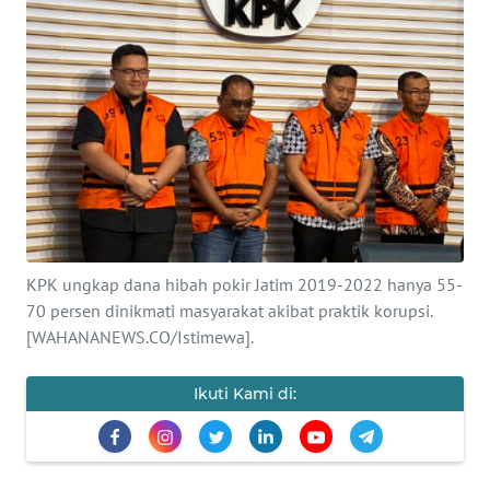
SAINS-TEKNO
KESEHATAN
INTERNASIONAL
SERBA-SERBI
PENDIDIKAN
KPK ungkap dana hibah pokir Jatim 2019-2022 hanya 55-
70 persen dinikmati masyarakat akibat praktik korupsi.
OLAHRAGA
[WAHANANEWS.CO/Istimewa].
OPINI
Ikuti Kami di:
EDITORIAL