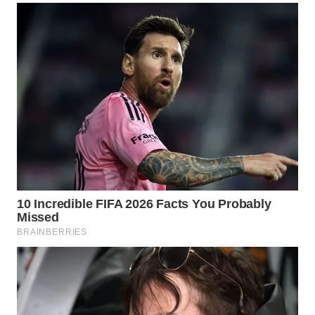
WN
BOGOR
WN
DEPOK
WN
TAPANULI
UTARA
WN
SAMOSIR
WN
PADANG
LAWAS