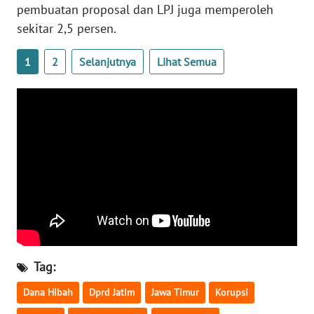
pembuatan proposal dan LPJ juga memperoleh
WN
sekitar 2,5 persen.
SERAMBI
1
2
Selanjutnya
Lihat Semua
WN
JAMBI
WN
SULTRA
WN
NTB
WN
SULTENG
Tag:
WN
Dana Hibah
Dprd Jatim
Jawa Timur
Korupsi
SULBAR