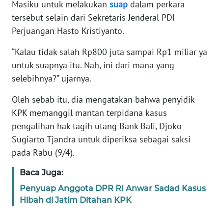
Masiku untuk melakukan
suap
dalam perkara
tersebut selain dari Sekretaris Jenderal PDI
KARIR
Perjuangan Hasto Kristiyanto.
DISCLAIMER
“Kalau tidak salah Rp800 juta sampai Rp1 miliar ya
untuk suapnya itu. Nah, ini dari mana yang
Wahana
selebihnya?” ujarnya.
News
Regional
Oleh sebab itu, dia mengatakan bahwa penyidik
KPK memanggil mantan terpidana kasus
WN
pengalihan hak tagih utang Bank Bali, Djoko
SUMUT
Sugiarto Tjandra untuk diperiksa sebagai saksi
pada Rabu (9/4).
WN
JAKARTA
Baca Juga:
Penyuap Anggota DPR RI Anwar Sadad Kasus
WN
Hibah di Jatim Ditahan KPK
JABAR