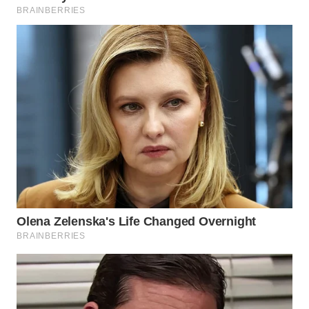
WN
BOGOR
WN
DEPOK
WN
TAPANULI
UTARA
WN
SAMOSIR
WN
PADANG
LAWAS