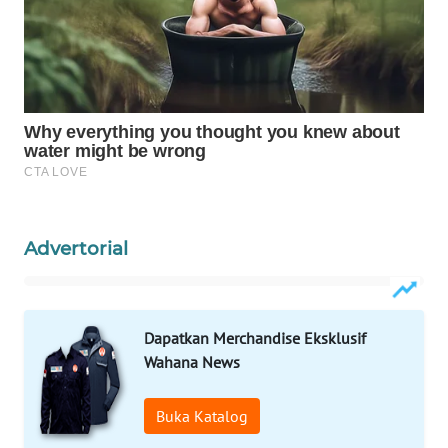
WAHANA
LISTRIK
WAHANA
TRAVEL
WAHANA
TV
Advertorial
WAHANANEWS
ID
WAHANANEWS
Dapatkan Merchandise Eksklusif
CO ID
Wahana News
WAHANANEWS
Buka Katalog
NET