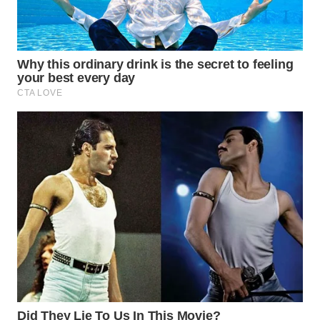
TAPANULI
TENGAH
WN DELI
SERDANG
WN
TEBING
TINGGI
WN
PAKPAK
WN
KARAWANG
WN
BEKASI