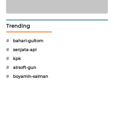
SIBARAGAS
NEWS
Trending
METRO
SIANTAR
NEWS
#
bahari-gultom
#
senjata-api
METRO
MEDAN
#
kpk
NEWS
#
airsoft-gun
METRO
#
boyamin-saiman
JAKARTA
NEWS
KRT
NEWS