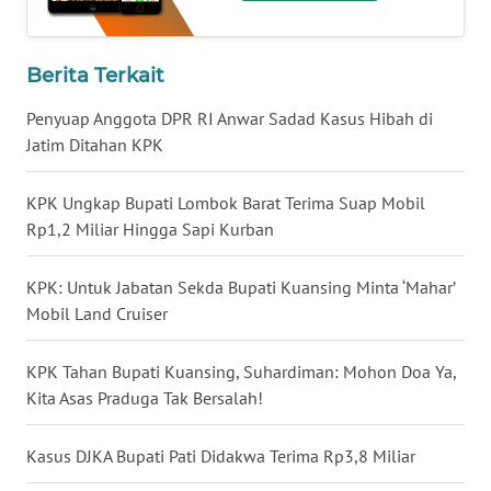
WN
NUSANTARA
Berita Terkait
WN
Penyuap Anggota DPR RI Anwar Sadad Kasus Hibah di
JOGJA
Jatim Ditahan KPK
WN
KPK Ungkap Bupati Lombok Barat Terima Suap Mobil
JATIM
Rp1,2 Miliar Hingga Sapi Kurban
WN
KPK: Untuk Jabatan Sekda Bupati Kuansing Minta ‘Mahar’
BALI
Mobil Land Cruiser
WN
KPK Tahan Bupati Kuansing, Suhardiman: Mohon Doa Ya,
KALBAR
Kita Asas Praduga Tak Bersalah!
WN
Kasus DJKA Bupati Pati Didakwa Terima Rp3,8 Miliar
KALTENG