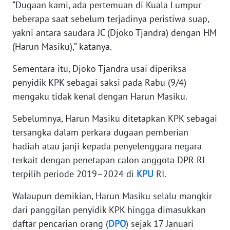
“Dugaan kami, ada pertemuan di Kuala Lumpur
WN
beberapa saat sebelum terjadinya peristiwa suap,
BANTEN
yakni antara saudara JC (Djoko Tjandra) dengan HM
(Harun Masiku),” katanya.
WN
NTT
Sementara itu, Djoko Tjandra usai diperiksa
penyidik KPK sebagai saksi pada Rabu (9/4)
WN
KEPRI
mengaku tidak kenal dengan Harun Masiku.
Sebelumnya, Harun Masiku ditetapkan KPK sebagai
WN
tersangka dalam perkara dugaan pemberian
PAPUA
hadiah atau janji kepada penyelenggara negara
terkait dengan penetapan calon anggota DPR RI
WN
PAPUA
terpilih periode 2019–2024 di
KPU
RI.
BARAT
Walaupun demikian, Harun Masiku selalu mangkir
dari panggilan penyidik KPK hingga dimasukkan
WN
RIAU
daftar pencarian orang (
DPO
) sejak 17 Januari