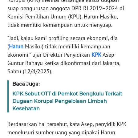
Informasi
suap pengurusan anggota DPR RI 2019–2024 di
INDEKS
Komisi Pemilihan Umum (KPU), Harun Masiku,
BERITA
tidak memiliki kemampuan untuk menyuap.
“Jadi, kalau kami profiling secara ekonomi, dia
KONTAK
KAMI
(
Harun
Masiku) tidak memiliki kemampuan
ekonomi,” ujar Direktur Penyidikan
KPK
Asep
INFO
Guntur Rahayu ketika dikonfirmasi dari Jakarta,
IKLAN
Sabtu (12/4/2025).
Baca Juga:
TENTANG
KAMI
KPK Sebut OTT di Pemkot Bengkulu Terkait
Dugaan Korupsi Pengelolaan Limbah
PEDOMAN
Kesehatan
MEDIA
SIBER
Berdasarkan hal tersebut, kata Asep, penyidik KPK
menelusuri sumber uang yang dipakai Harun
REDAKSI