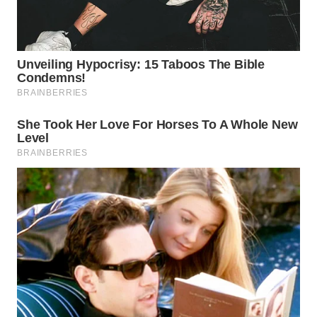
WN
INDRAMAYU
WN
KUNINGAN
WN
MAJALENGKA
WN
SUBANG
WN
SUKABUMI
WN
PURWAKARTA