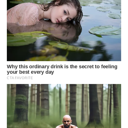
Wahana
Media
Group
WAHANA
NEWS
WAHANA
TANI
WAHANA
ADVOKAT
WAHANA
INFRASTRUKTUR
WAHANA
KONSUMEN