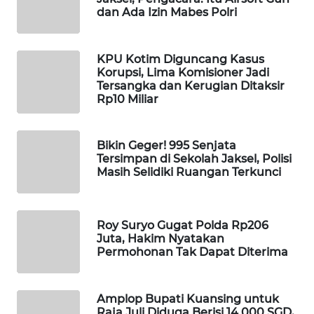
dan Ada Izin Mabes Polri
WAHANA
DESA
WISATA
KPU Kotim Diguncang Kasus
Korupsi, Lima Komisioner Jadi
LAPAK
Tersangka dan Kerugian Ditaksir
WAHANA
Rp10 Miliar
Wahana
Network
Bikin Geger! 995 Senjata
Tersimpan di Sekolah Jaksel, Polisi
Masih Selidiki Ruangan Terkunci
KONSUMEN
LISTRIK
Roy Suryo Gugat Polda Rp206
MASYARAKAT
Juta, Hakim Nyatakan
KELISTRIKAN
Permohonan Tak Dapat Diterima
WALINKI
Amplop Bupati Kuansing untuk
ID
Raja Juli Diduga Berisi 14.000 SGD,