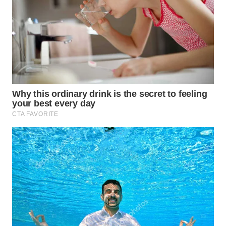
WN
TAPANULI
SELATAN
WN
TANJUNG
LESUNG
WN
KARO
WN
SIMALUNGUN
WN
LABUHANBATU
WN