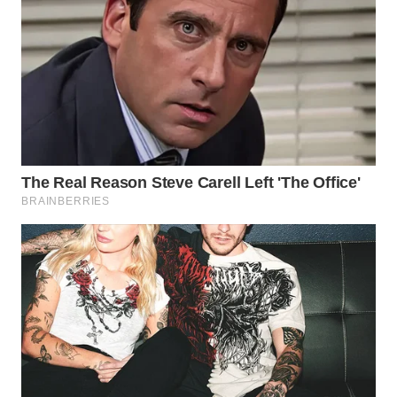
WN
SUMEDANG
WN
CIANJUR
WN
KEPULAUAN
SERIBU
WN
TANGERANG
WN
BINJAI
WN
CIREBON