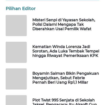
WAHANA
Pilihan Editor
SPORT
Misteri Senpi di Yayasan Sekolah,
WAHANA
Polisi Dalami Mengapa Tak
UMKM
Diserahkan Usai Pemilik Wafat
WAHANA
SELEB
Kematian Winda Lorenza Jadi
Sorotan, Ada Luka Tembak Tempel
hingga Riwayat Pemeriksaan KPK
WAHANA
PERSONA
Boyamin Saiman Bikin Pengakuan
WAHANA
Mengejutkan, Sebut Febrie
OTOMOTIF
Pernah Beri Uang Rp1,1 Miliar
WAHANA
HEALTH
Plot Twist 995 Senjata di Sekolah
Jaksel, Pengacara: Itu Airsoft Gun