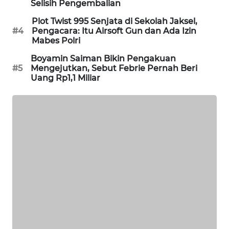
Selisih Pengembalian
PORTAL
Plot Twist 995 Senjata di Sekolah Jaksel,
KONSUMEN
#4
Pengacara: Itu Airsoft Gun dan Ada Izin
Mabes Polri
FORWAMKI
Boyamin Saiman Bikin Pengakuan
#5
Mengejutkan, Sebut Febrie Pernah Beri
ALPERKLINAS
Uang Rp1,1 Miliar
FORJASIDA
TAMBANG
NEWS
SITUNGIR
NEWS
SIDIKALANG
NEWS