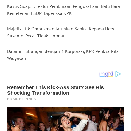
Kasus Suap, Direktur Pembinaan Pengusahaan Batu Bara
WN
KALTARA
Kemeterian ESDM Diperiksa KPK
WN
Majelis Etik Ombusman Jatuhkan Sanksi Kepada Hery
KALSEL
Susanto, Pecat Tidak Hormat
WN
Dalami Hubungan dengan 3 Korporasi, KPK Periksa Rita
KALTIM
Widyasari
WN
SULSEL
WN
GORONTALO
WN
SULUT