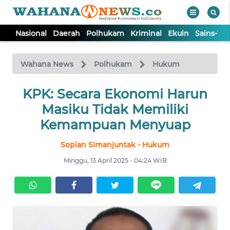
Nasional
Daerah
Polhukam
Kriminal
Ekuin
Sains-Te
WAHANA
Tutup
TV
Wahana News
Polhukam
Hukum
NASIONAL
KPK: Secara Ekonomi Harun
Masiku Tidak Memiliki
DAERAH
Kemampuan Menyuap
Sopian Simanjuntak - Hukum
POLHUKAM
Minggu, 13 April 2025 - 04:24 WIB
KRIMINAL
EKUIN