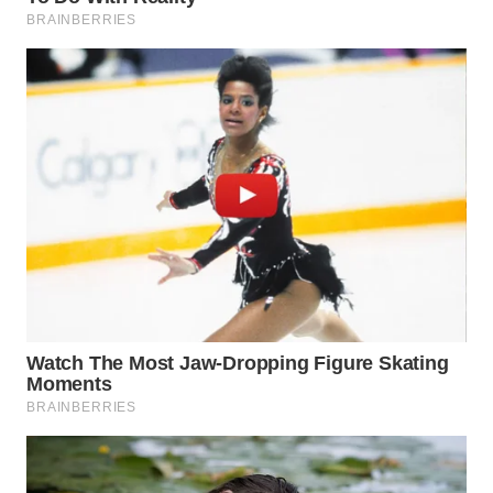
WN
NATUNA
WN
BINTAN
WN
MANDALIKA
WN
LIKUPANG
WN
LABUANBAJO
WN
BORNEO