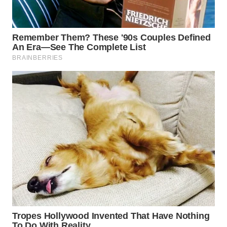
WN
PRIANGAN
TIMUR
WN
SEMARANG
WN
SOLO
WN
BOROBUDUR
WN
MADURA
WN
SURABAYA