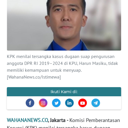
SAINS-TEKNO
KESEHATAN
INTERNASIONAL
SERBA-SERBI
KPK menilai tersangka kasus dugaan suap pengurusan
anggota DPR RI 2019–2024 di KPU, Harun Masiku, tidak
PENDIDIKAN
memiliki kemampuan untuk menyuap.
[WahanaNews.co/Istimewa]
OLAHRAGA
Ikuti Kami di:
OPINI
EDITORIAL
WAHANANEWS.CO
, Jakarta -
Komisi Pemberantasan
Korupsi (KPK) menilai tersangka kasus dugaan