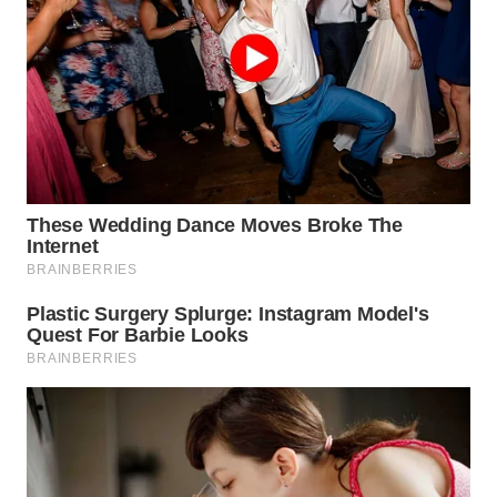
WN
MALUKU
WN
MALUT
WN
DAIRI
WN
DANAU
TOBA
WN
NIAS
WN
LANGKAT