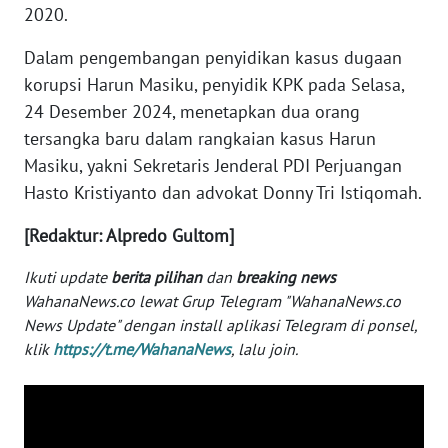
2020.
WN
SERAMBI
Dalam pengembangan penyidikan kasus dugaan
korupsi Harun Masiku, penyidik KPK pada Selasa,
WN
24 Desember 2024, menetapkan dua orang
JAMBI
tersangka baru dalam rangkaian kasus Harun
Masiku, yakni Sekretaris Jenderal PDI Perjuangan
WN
Hasto Kristiyanto dan advokat Donny Tri Istiqomah.
SULTRA
[Redaktur: Alpredo Gultom]
WN
NTB
Ikuti update
berita pilihan
dan
breaking news
WahanaNews.co lewat Grup Telegram "WahanaNews.co
News Update" dengan install aplikasi Telegram di ponsel,
WN
klik
https://t.me/WahanaNews
, lalu join.
SULTENG
WN
SULBAR