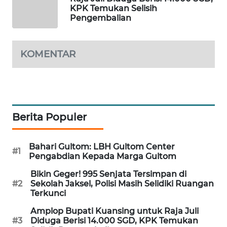
KPK Temukan Selisih
MAWAKA
Pengembalian
ID
KOMENTAR
MARTABAT
NET
PLN
WATCH
Berita Populer
MKLI
Bahari Gultom: LBH Gultom Center
#1
Pengabdian Kepada Marga Gultom
LPKKI
Bikin Geger! 995 Senjata Tersimpan di
#2
Sekolah Jaksel, Polisi Masih Selidiki Ruangan
LKKI
Terkunci
KOPEKLIN
Amplop Bupati Kuansing untuk Raja Juli
#3
Diduga Berisi 14.000 SGD, KPK Temukan