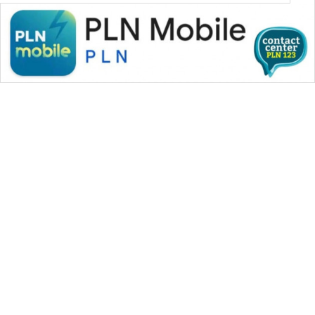
WAHANA MEDIA GROUP
|
|
|
WAHANA NEWS co
WAHANA TANI
WAHANA ADVOKAT
|
|
WAHANA INFRASTRUKTUR
WAHANA KONSUMEN
|
|
|
WAHANA LISTRIK
WAHANA TRAVEL
WAHANA TV