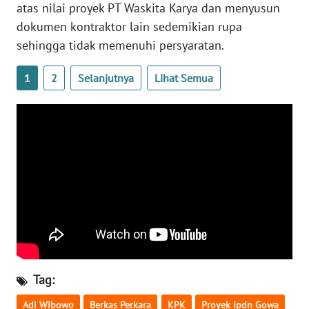
atas nilai proyek PT Waskita Karya dan menyusun
WN
dokumen kontraktor lain sedemikian rupa
SERAMBI
sehingga tidak memenuhi persyaratan.
WN
1
2
Selanjutnya
Lihat Semua
JAMBI
WN
SULTRA
WN
NTB
WN
SULTENG
WN
Tag:
SULBAR
Adi Wibowo
Berkas Perkara
KPK
Proyek Ipdn Gowa