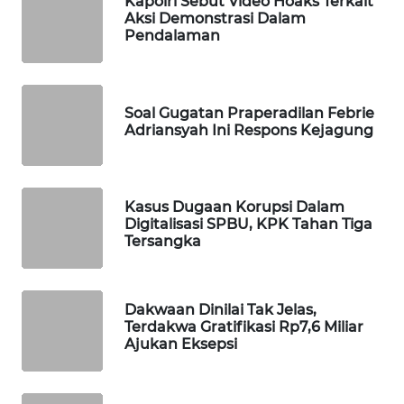
Kapolri Sebut Video Hoaks Terkait
Aksi Demonstrasi Dalam
WAHANA
Pendalaman
SPORT
WAHANA
UMKM
Soal Gugatan Praperadilan Febrie
Adriansyah Ini Respons Kejagung
WAHANA
SELEB
Kasus Dugaan Korupsi Dalam
WAHANA
Digitalisasi SPBU, KPK Tahan Tiga
Tersangka
PERSONA
WAHANA
OTOMOTIF
Dakwaan Dinilai Tak Jelas,
Terdakwa Gratifikasi Rp7,6 Miliar
Ajukan Eksepsi
WAHANA
HEALTH