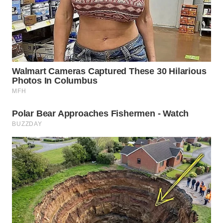
WN
BOGOR
WN
DEPOK
WN
TAPANULI
UTARA
WN
SAMOSIR
WN
PADANG
LAWAS