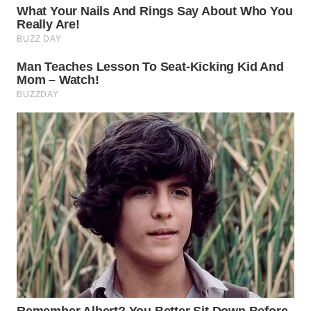
WN
INDRAMAYU
WN
KUNINGAN
WN
MAJALENGKA
WN
SUBANG
WN
SUKABUMI
WN
PURWAKARTA