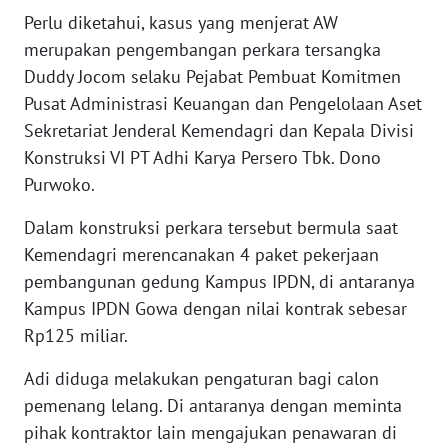
WN
Perlu diketahui, kasus yang menjerat AW
BANTEN
merupakan pengembangan perkara tersangka
Duddy Jocom selaku Pejabat Pembuat Komitmen
WN
Pusat Administrasi Keuangan dan Pengelolaan Aset
NTT
Sekretariat Jenderal Kemendagri dan Kepala Divisi
Konstruksi VI PT Adhi Karya Persero Tbk. Dono
WN
Purwoko.
KEPRI
Dalam konstruksi perkara tersebut bermula saat
WN
Kemendagri merencanakan 4 paket pekerjaan
PAPUA
pembangunan gedung Kampus IPDN, di antaranya
Kampus IPDN Gowa dengan nilai kontrak sebesar
WN
PAPUA
Rp125 miliar.
BARAT
Adi diduga melakukan pengaturan bagi calon
pemenang lelang. Di antaranya dengan meminta
WN
RIAU
pihak kontraktor lain mengajukan penawaran di