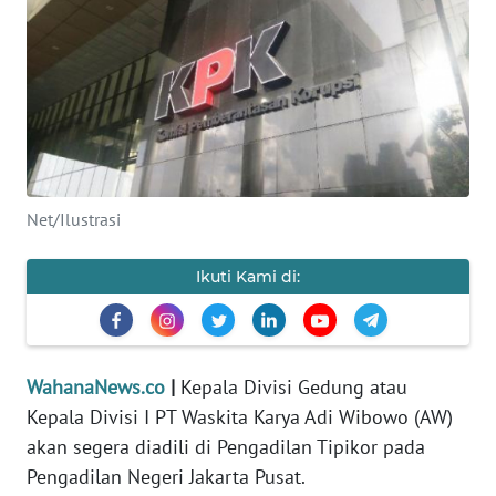
SAINS-TEKNO
KESEHATAN
INTERNASIONAL
SERBA-SERBI
Net/Ilustrasi
PENDIDIKAN
Ikuti Kami di:
OLAHRAGA
OPINI
WahanaNews.co
|
Kepala Divisi Gedung atau
Kepala Divisi I PT Waskita Karya Adi Wibowo (AW)
EDITORIAL
akan segera diadili di Pengadilan Tipikor pada
Pengadilan Negeri Jakarta Pusat.