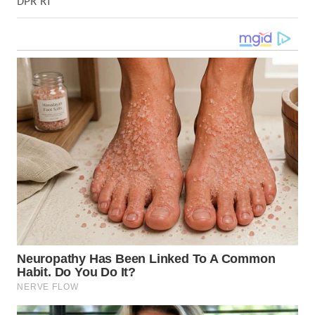
DPR RI
WN
KALTARA
WN
KALSEL
WN
KALTIM
WN
SULSEL
WN
GORONTALO
WN
SULUT