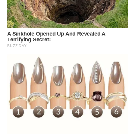
WN
SUMEDANG
WN
CIANJUR
WN
KEPULAUAN
SERIBU
WN
TANGERANG
WN
BINJAI
WN
CIREBON