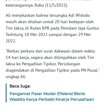
keterangannya, Rabu (11/5/2022).
KARIR
Ali menjelaskan bahwa tersangka Adi Widodo
masih akan ditahan untuk 20 hari kedepan oleh
DISCLAIMER
Tim Jaksa, di Rutan KPK pada Pomdam Jaya Guntur.
Terhitung 10 Mei 2022 sampai dengan 29 Mei
Wahana
News
2022.
Regional
"Berkas perkara dan surat dakwaan dalam waktu
14 hari kerja, segera akan dilimpahkan oleh Tim
WN
SUMUT
Jaksa ke Pengadilan Tipikor. Persidangan
diagendakan di Pengadilan Tipikor pada PN Pusat,"
WN
ungkap Ali.
JAKARTA
Baca Juga:
WN
Pengamat Pasar Modal: Efisiensi Bisnis
JABAR
Waskita Karya Perbaiki Kinerja Perusahaan