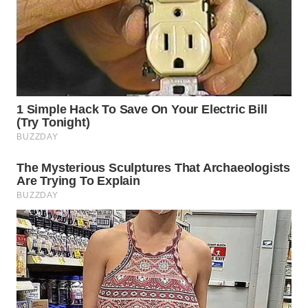
TAPANULI
TENGAH
WN DELI
SERDANG
WN
TEBING
TINGGI
WN
PAKPAK
WN
KARAWANG
WN
BEKASI