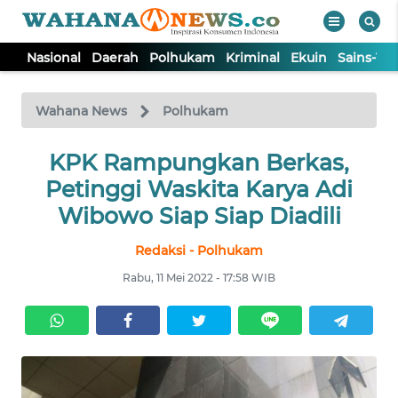
Nasional
Daerah
Polhukam
Kriminal
Ekuin
Sains-Te
WAHANA
Tutup
TV
Wahana News
Polhukam
NASIONAL
KPK Rampungkan Berkas,
Petinggi Waskita Karya Adi
DAERAH
Wibowo Siap Siap Diadili
Redaksi - Polhukam
POLHUKAM
Rabu, 11 Mei 2022 - 17:58 WIB
KRIMINAL
EKUIN