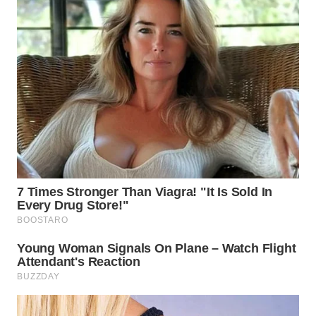
WN
MALUKU
WN
MALUT
WN
DAIRI
WN
DANAU
TOBA
WN
NIAS
WN
LANGKAT