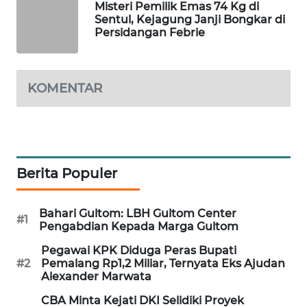
Misteri Pemilik Emas 74 Kg di
WAHANA
Sentul, Kejagung Janji Bongkar di
DESA
Persidangan Febrie
WISATA
LAPAK
KOMENTAR
WAHANA
Wahana
Network
Berita Populer
KONSUMEN
LISTRIK
Bahari Gultom: LBH Gultom Center
#1
Pengabdian Kepada Marga Gultom
MASYARAKAT
KELISTRIKAN
Pegawai KPK Diduga Peras Bupati
#2
Pemalang Rp1,2 Miliar, Ternyata Eks Ajudan
Alexander Marwata
WALINKI
ID
CBA Minta Kejati DKI Selidiki Proyek