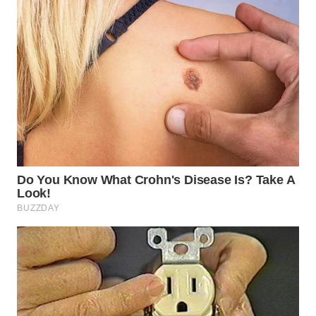
WN
TAPANULI
SELATAN
WN
TANJUNG
LESUNG
WN
KARO
WN
SIMALUNGUN
WN
LABUHANBATU
WN