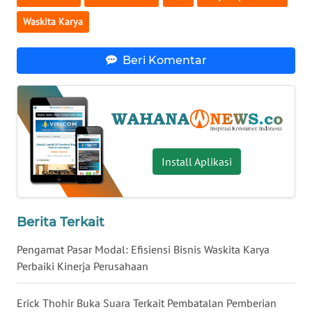
WN
Waskita Karya
BABEL
Beri Komentar
WN
SUMBAR
WN
SUMSEL
Install Aplikasi
WN
BENGKULU
Berita Terkait
WN
LAMPUNG
Pengamat Pasar Modal: Efisiensi Bisnis Waskita Karya
Perbaiki Kinerja Perusahaan
WN
JATENG
Erick Thohir Buka Suara Terkait Pembatalan Pemberian