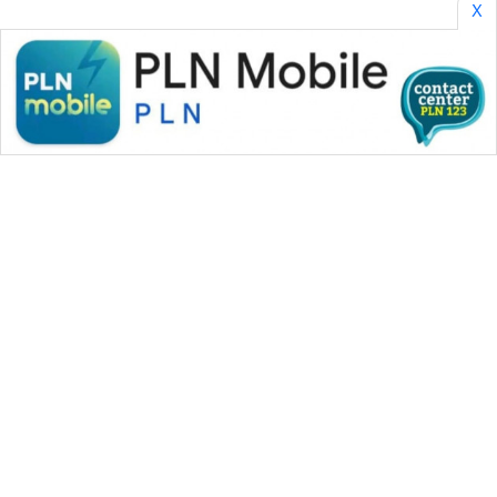
X
WAHANA MEDIA GROUP
|
|
|
WAHANA NEWS co
WAHANA TANI
WAHANA ADVOKAT
|
|
WAHANA INFRASTRUKTUR
WAHANA KONSUMEN
|
|
|