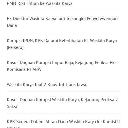
PMN Rp3 Triliun ke Waskita Karya
WN
NUSANTARA
Ex Direktur Waskita Karya Jadi Tersangka Penyelewengan
Dana
WN
JOGJA
Korupsi IPDN, KPK Dalami Keterlibatan PT Waskita Karya
(Persero)
WN
JATIM
Kasus Dugaan Korupsi Impor Baja, Kejagung Periksa Eks
Komisaris PT ABW
WN
BALI
Waskita Karya Jual 2 Ruas Tol Trans Jawa
WN
KALBAR
Kasus Dugaan Korupsi Waskita Karya, Kejagung Periksa 2
Saksi
WN
KALTENG
KPK Segera Dalami Aliran Dana Waskita Karya ke Komisi II