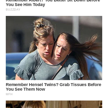
WN
PRIANGAN
TIMUR
WN
SEMARANG
WN
SOLO
WN
BOROBUDUR
WN
MADURA
WN
SURABAYA