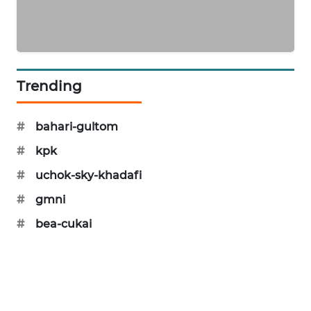
PORTAL
KONSUMEN
FORWAMKI
Trending
ALPERKLINAS
#
bahari-gultom
FORJASIDA
#
kpk
#
uchok-sky-khadafi
TAMBANG
NEWS
#
gmni
#
bea-cukai
SITUNGIR
NEWS
SIDIKALANG
NEWS