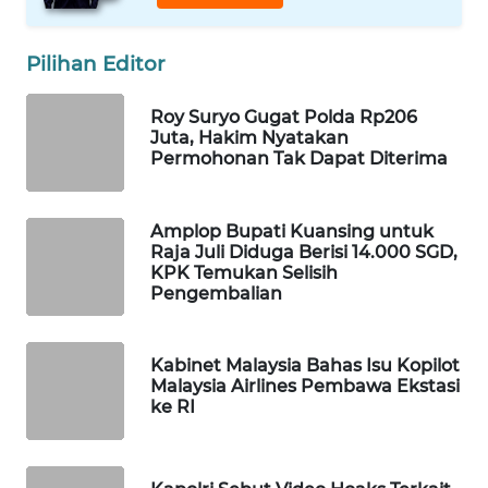
WAHANA
LISTRIK
Pilihan Editor
WAHANA
Roy Suryo Gugat Polda Rp206
TRAVEL
Juta, Hakim Nyatakan
Permohonan Tak Dapat Diterima
WAHANA
TV
Amplop Bupati Kuansing untuk
Raja Juli Diduga Berisi 14.000 SGD,
KPK Temukan Selisih
WAHANANEWS
Pengembalian
ID
WAHANANEWS
Kabinet Malaysia Bahas Isu Kopilot
CO ID
Malaysia Airlines Pembawa Ekstasi
ke RI
WAHANANEWS
NET