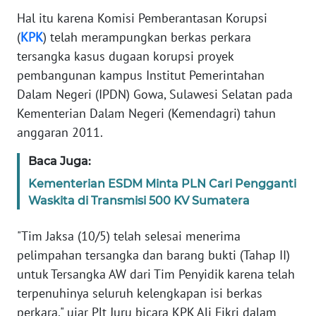
Informasi
Hal itu karena Komisi Pemberantasan Korupsi
(
KPK
) telah merampungkan berkas perkara
INDEKS
BERITA
tersangka kasus dugaan korupsi proyek
pembangunan kampus Institut Pemerintahan
KONTAK
Dalam Negeri (IPDN) Gowa, Sulawesi Selatan pada
KAMI
Kementerian Dalam Negeri (Kemendagri) tahun
anggaran 2011.
INFO
IKLAN
Baca Juga:
Kementerian ESDM Minta PLN Cari Pengganti
TENTANG
Waskita di Transmisi 500 KV Sumatera
KAMI
"Tim Jaksa (10/5) telah selesai menerima
PEDOMAN
pelimpahan tersangka dan barang bukti (Tahap II)
MEDIA
untuk Tersangka AW dari Tim Penyidik karena telah
SIBER
terpenuhinya seluruh kelengkapan isi berkas
perkara," ujar Plt Juru bicara KPK Ali Fikri dalam
REDAKSI