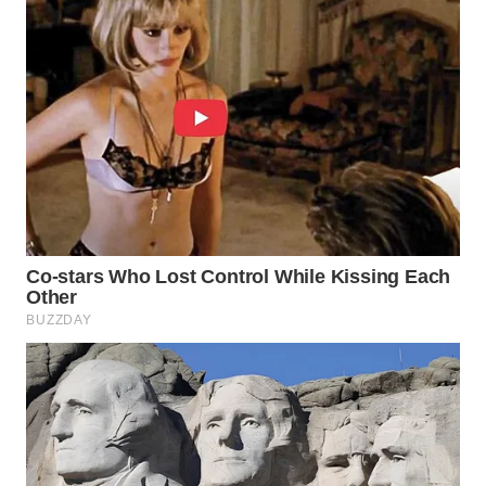
WN
NATUNA
WN
BINTAN
WN
MANDALIKA
WN
LIKUPANG
WN
LABUANBAJO
WN
BORNEO