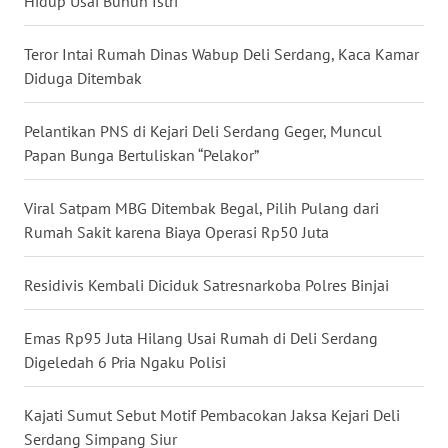
Hidup Usai Bunuh Istri
WN
NUSANTARA
Teror Intai Rumah Dinas Wabup Deli Serdang, Kaca Kamar
Diduga Ditembak
WN
JOGJA
Pelantikan PNS di Kejari Deli Serdang Geger, Muncul
Papan Bunga Bertuliskan “Pelakor”
WN
JATIM
Viral Satpam MBG Ditembak Begal, Pilih Pulang dari
Rumah Sakit karena Biaya Operasi Rp50 Juta
WN
BALI
Residivis Kembali Diciduk Satresnarkoba Polres Binjai
WN
Emas Rp95 Juta Hilang Usai Rumah di Deli Serdang
KALBAR
Digeledah 6 Pria Ngaku Polisi
WN
Kajati Sumut Sebut Motif Pembacokan Jaksa Kejari Deli
KALTENG
Serdang Simpang Siur