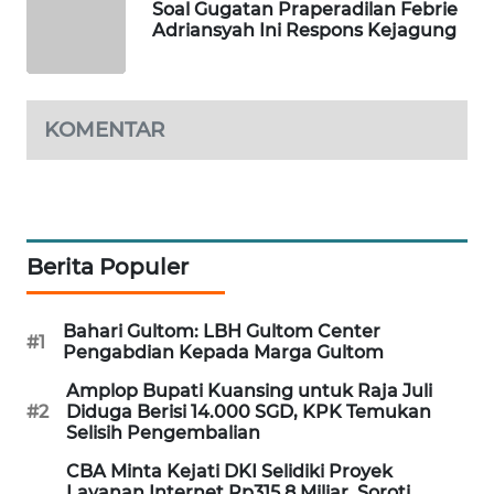
Soal Gugatan Praperadilan Febrie
WAHANA
Adriansyah Ini Respons Kejagung
DESA
WISATA
KOMENTAR
LAPAK
WAHANA
Wahana
Network
Berita Populer
KONSUMEN
LISTRIK
Bahari Gultom: LBH Gultom Center
#1
Pengabdian Kepada Marga Gultom
MASYARAKAT
Amplop Bupati Kuansing untuk Raja Juli
KELISTRIKAN
#2
Diduga Berisi 14.000 SGD, KPK Temukan
Selisih Pengembalian
WALINKI
CBA Minta Kejati DKI Selidiki Proyek
ID
Layanan Internet Rp315,8 Miliar, Soroti