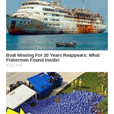
WN
BOGOR
WN
DEPOK
WN
TAPANULI
UTARA
WN
SAMOSIR
WN
PADANG
LAWAS