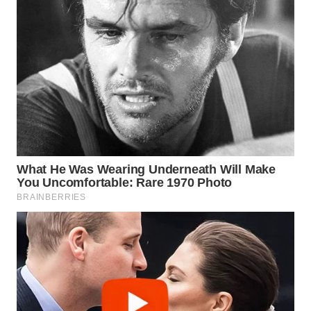
WN
NATUNA
WN
BINTAN
WN
MANDALIKA
WN
LIKUPANG
WN
LABUANBAJO
WN
BORNEO