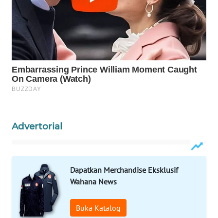
Wahana
Media
Group
WAHANA
NEWS
WAHANA
TANI
WAHANA
Advertorial
ADVOKAT
WAHANA
Dapatkan Merchandise Eksklusif
INFRASTRUKTUR
Wahana News
WAHANA
KONSUMEN
Buka Katalog