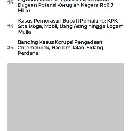
#3
Dugaan Potensi Kerugian Negara Rp6,7
MAWAKA
Miliar
ID
Kasus Pemerasan Bupati Pemalang: KPK
#4
Sita Moge, Mobil, Uang Asing hingga Logam
MARTABAT
Mulia
NET
Banding Kasus Korupsi Pengadaan
#5
Chromebook, Nadiem Jalani Sidang
PLN
Perdana
WATCH
MKLI
LPKKI
LKKI
KOPEKLIN