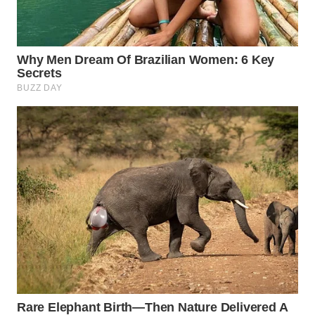
WN
INDRAMAYU
WN
KUNINGAN
WN
MAJALENGKA
WN
SUBANG
WN
SUKABUMI
WN
PURWAKARTA