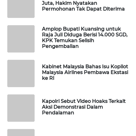
Juta, Hakim Nyatakan
WAHANA
Permohonan Tak Dapat Diterima
SPORT
Amplop Bupati Kuansing untuk
WAHANA
Raja Juli Diduga Berisi 14.000 SGD,
UMKM
KPK Temukan Selisih
Pengembalian
WAHANA
SELEB
Kabinet Malaysia Bahas Isu Kopilot
Malaysia Airlines Pembawa Ekstasi
WAHANA
ke RI
PERSONA
WAHANA
Kapolri Sebut Video Hoaks Terkait
OTOMOTIF
Aksi Demonstrasi Dalam
Pendalaman
WAHANA
HEALTH