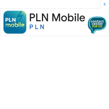
X
WAHANA MEDIA GROUP
|
|
|
WAHANA NEWS co
WAHANA TANI
WAHANA ADVOKAT
|
|
WAHANA INFRASTRUKTUR
WAHANA KONSUMEN