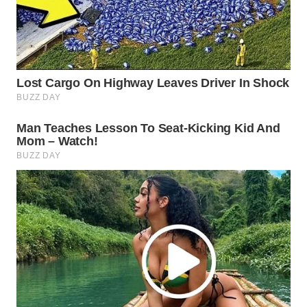
WN
SUMEDANG
WN
CIANJUR
WN
KEPULAUAN
SERIBU
WN
TANGERANG
WN
BINJAI
WN
CIREBON