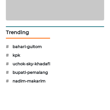
PORTAL
KONSUMEN
FORWAMKI
Trending
ALPERKLINAS
#
bahari-gultom
FORJASIDA
#
kpk
TAMBANG
#
uchok-sky-khadafi
NEWS
#
bupati-pemalang
SITUNGIR
#
nadim-makarim
NEWS
SIDIKALANG
NEWS