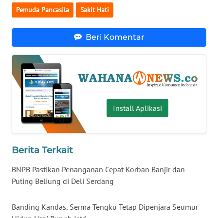
Pemuda Pancasila
Sakit Hati
WN
BABEL
Beri Komentar
WN
SUMBAR
WN
SUMSEL
Install Aplikasi
WN
BENGKULU
Berita Terkait
WN
LAMPUNG
BNPB Pastikan Penanganan Cepat Korban Banjir dan
Puting Beliung di Deli Serdang
WN
JATENG
Banding Kandas, Serma Tengku Tetap Dipenjara Seumur