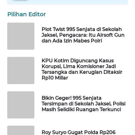
WAHANA
Pilihan Editor
LISTRIK
Plot Twist 995 Senjata di Sekolah
WAHANA
Jaksel, Pengacara: Itu Airsoft Gun
TRAVEL
dan Ada Izin Mabes Polri
WAHANA
TV
KPU Kotim Diguncang Kasus
Korupsi, Lima Komisioner Jadi
Tersangka dan Kerugian Ditaksir
WAHANANEWS
Rp10 Miliar
ID
Bikin Geger! 995 Senjata
WAHANANEWS
Tersimpan di Sekolah Jaksel, Polisi
CO ID
Masih Selidiki Ruangan Terkunci
WAHANANEWS
NET
Roy Suryo Gugat Polda Rp206