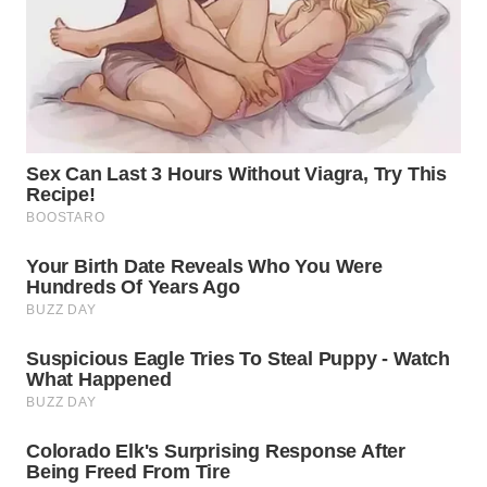
WN
TAPANULI
SELATAN
WN
TANJUNG
LESUNG
WN
KARO
WN
SIMALUNGUN
WN
LABUHANBATU
WN