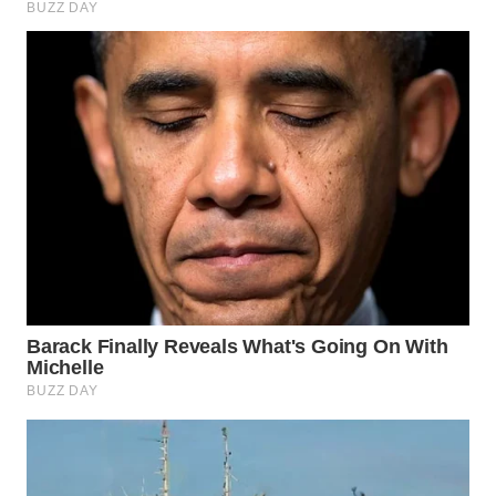
TAPANULI
TENGAH
WN DELI
SERDANG
WN
TEBING
TINGGI
WN
PAKPAK
WN
KARAWANG
WN
BEKASI