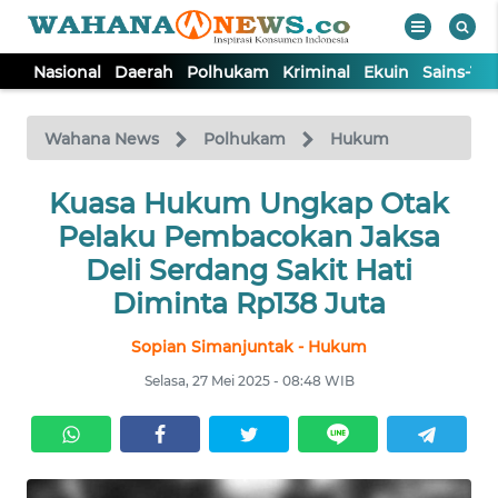
Nasional
Daerah
Polhukam
Kriminal
Ekuin
Sains-Te
WAHANA
Tutup
TV
Wahana News
Polhukam
Hukum
NASIONAL
Kuasa Hukum Ungkap Otak
Pelaku Pembacokan Jaksa
DAERAH
Deli Serdang Sakit Hati
Diminta Rp138 Juta
POLHUKAM
Sopian Simanjuntak - Hukum
Selasa, 27 Mei 2025 - 08:48 WIB
KRIMINAL
EKUIN