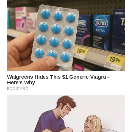
WN
MALUKU
WN
MALUT
WN
DAIRI
WN
DANAU
TOBA
WN
NIAS
WN
LANGKAT