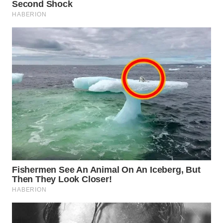
WN
PRIANGAN
TIMUR
WN
SEMARANG
WN
SOLO
WN
BOROBUDUR
WN
MADURA
WN
SURABAYA