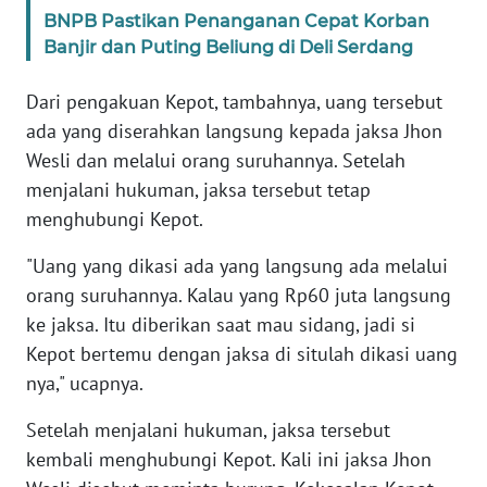
WN
BNPB Pastikan Penanganan Cepat Korban
BANTEN
Banjir dan Puting Beliung di Deli Serdang
WN
Dari pengakuan Kepot, tambahnya, uang tersebut
NTT
ada yang diserahkan langsung kepada jaksa Jhon
Wesli dan melalui orang suruhannya. Setelah
WN
menjalani hukuman, jaksa tersebut tetap
KEPRI
menghubungi Kepot.
WN
"Uang yang dikasi ada yang langsung ada melalui
PAPUA
orang suruhannya. Kalau yang Rp60 juta langsung
ke jaksa. Itu diberikan saat mau sidang, jadi si
WN
Kepot bertemu dengan jaksa di situlah dikasi uang
PAPUA
nya," ucapnya.
BARAT
Setelah menjalani hukuman, jaksa tersebut
WN
kembali menghubungi Kepot. Kali ini jaksa Jhon
RIAU