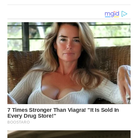
WN
KALTARA
WN
KALSEL
WN
KALTIM
WN
SULSEL
WN
GORONTALO
WN
SULUT