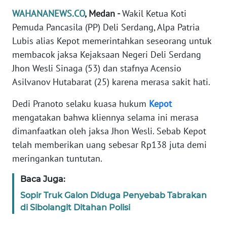
Informasi
WAHANANEWS.CO
, Medan -
Wakil Ketua Koti
Pemuda Pancasila (PP) Deli Serdang, Alpa Patria
INDEKS
BERITA
Lubis alias Kepot memerintahkan seseorang untuk
membacok jaksa Kejaksaan Negeri Deli Serdang
KONTAK
Jhon Wesli Sinaga (53) dan stafnya Acensio
KAMI
Asilvanov Hutabarat (25) karena merasa sakit hati.
INFO
Dedi Pranoto selaku kuasa hukum
Kepot
IKLAN
mengatakan bahwa kliennya selama ini merasa
dimanfaatkan oleh jaksa Jhon Wesli. Sebab Kepot
TENTANG
telah memberikan uang sebesar Rp138 juta demi
KAMI
meringankan tuntutan.
PEDOMAN
Baca Juga:
MEDIA
Sopir Truk Galon Diduga Penyebab Tabrakan
SIBER
di Sibolangit Ditahan Polisi
REDAKSI