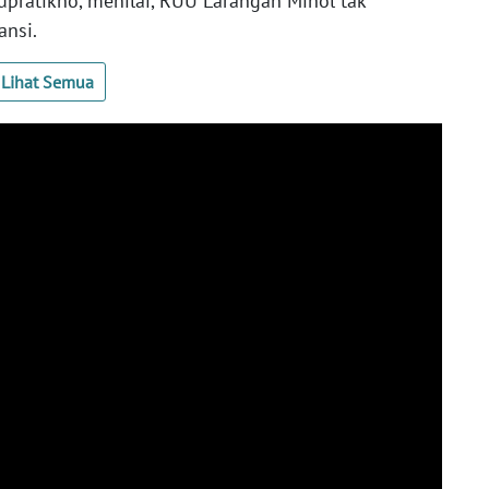
upratikno, menilai, RUU Larangan Minol tak
ansi.
Lihat Semua