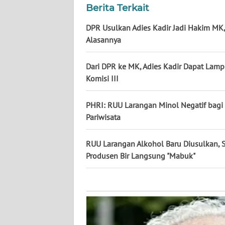
NUSANTARA
Berita Terkait
DPR Usulkan Adies Kadir Jadi Hakim MK,
WN
Alasannya
JOGJA
Dari DPR ke MK, Adies Kadir Dapat Lamp
WN
JATIM
Komisi III
WN
PHRI: RUU Larangan Minol Negatif bagi
BALI
Pariwisata
WN
RUU Larangan Alkohol Baru Diusulkan,
KALBAR
Produsen Bir Langsung "Mabuk"
WN
KALTENG
WN