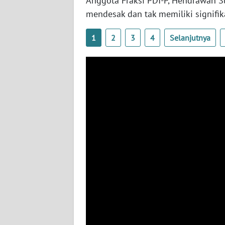
Anggota Fraksi PDI-P, Hendrawan S
SERAMBI
mendesak dan tak memiliki signifik
WN
1
2
3
4
Selanjutnya
JAMBI
WN
SULTRA
WN
NTB
WN
SULTENG
WN
SULBAR
WN