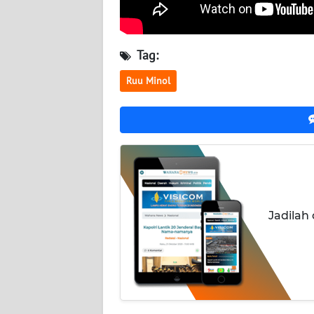
BABEL
WN
Tag:
SUMBAR
Ruu Minol
WN
SUMSEL
WN
BENGKULU
WN
LAMPUNG
Jadilah
WN
JATENG
WN