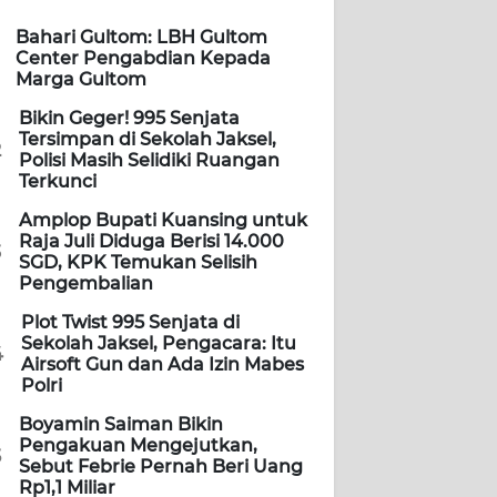
Bahari Gultom: LBH Gultom
Center Pengabdian Kepada
Marga Gultom
Bikin Geger! 995 Senjata
Tersimpan di Sekolah Jaksel,
2
Polisi Masih Selidiki Ruangan
Terkunci
Amplop Bupati Kuansing untuk
Raja Juli Diduga Berisi 14.000
3
SGD, KPK Temukan Selisih
Pengembalian
Plot Twist 995 Senjata di
Sekolah Jaksel, Pengacara: Itu
4
Airsoft Gun dan Ada Izin Mabes
Polri
Boyamin Saiman Bikin
Pengakuan Mengejutkan,
5
Sebut Febrie Pernah Beri Uang
Rp1,1 Miliar