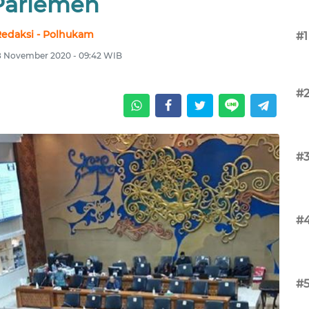
Parlemen
edaksi - Polhukam
#1
8 November 2020 - 09:42 WIB
#
#
#
#