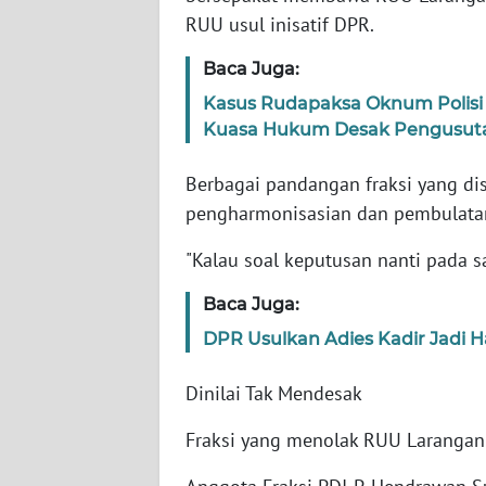
RUU usul inisatif DPR.
WN
Baca Juga:
NTT
Kasus Rudapaksa Oknum Polisi d
Kuasa Hukum Desak Pengusut
WN
KEPRI
Berbagai pandangan fraksi yang di
pengharmonisasian dan pembulata
WN
PAPUA
"Kalau soal keputusan nanti pada s
WN
Baca Juga:
PAPUA
DPR Usulkan Adies Kadir Jadi H
BARAT
Dinilai Tak Mendesak
WN
RIAU
Fraksi yang menolak RUU Larangan M
WN