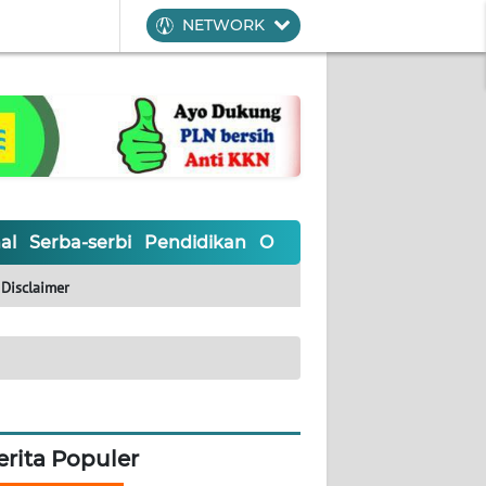
NETWORK
al
Serba-serbi
Pendidikan
Olahraga
Opini
Editoria
Disclaimer
erita Populer