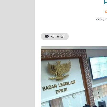
INDEKS
BERITA
R
Rabu, 1
KONTAK
KAMI
Komentar
INFO
IKLAN
TENTANG
KAMI
PEDOMAN
MEDIA
SIBER
REDAKSI