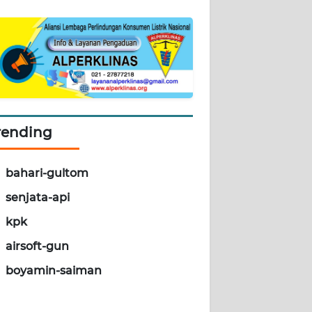
rending
bahari-gultom
senjata-api
kpk
airsoft-gun
boyamin-saiman