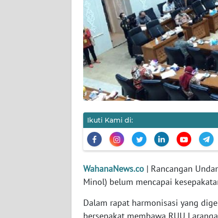
KARIR
DISCLAIMER
Wahana
News
Regional
WN
SUMUT
Ikuti Kami di:
WN
JAKARTA
WahanaNews.co
| Rancangan Unda
WN
Minol) belum mencapai kesepakatan
JABAR
Dalam rapat harmonisasi yang digel
WN
bersepakat membawa RUU Larangan 
BANTEN