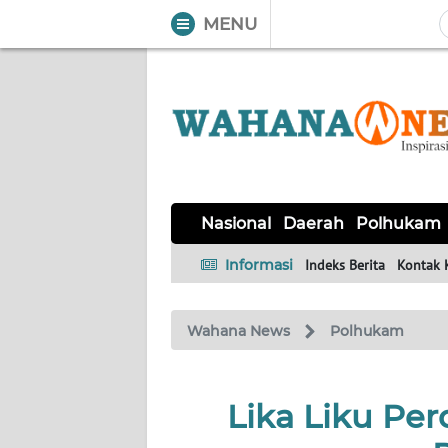
MENU
WAHANA
Tutup
TV
NASIONAL
DAERAH
POLHUKAM
KRIMINAL
EKUIN
SAINS-
KESEHATAN
INTERNASIONAL
Nasional
Daerah
Polhukam
TEKNO
Informasi
Indeks Berita
Kontak 
SERBA-
PENDIDIKAN
OLAHRAGA
OPINI
SERBI
Wahana News
Polhukam
EDITORIAL
Lika Liku Pe
Informasi