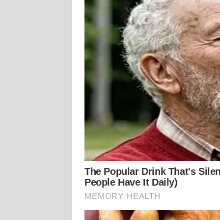
KALTARA
WN
KALSEL
WN
KALTIM
WN
SULSEL
WN
GORONTALO
WN
SULUT
WN
MALUKU