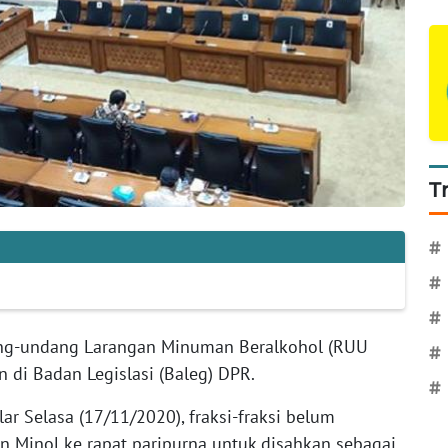
T
#
#
#
ng-undang Larangan Minuman Beralkohol (RUU
#
 di Badan Legislasi (Baleg) DPR.
#
ar Selasa (17/11/2020), fraksi-fraksi belum
Minol ke rapat paripurna untuk disahkan sebagai