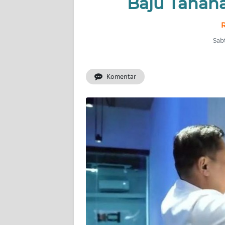
Baju Tahan
INDEKS
BERITA
R
Sabt
KONTAK
KAMI
Komentar
INFO
IKLAN
TENTANG
KAMI
PEDOMAN
MEDIA
SIBER
REDAKSI