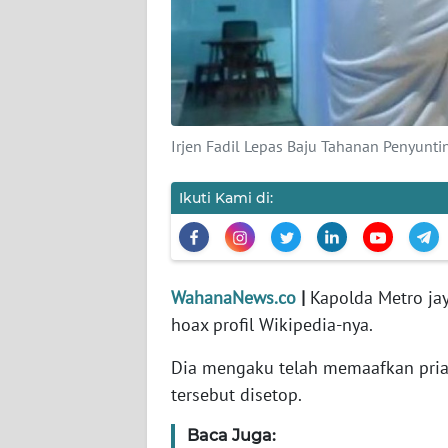
KARIR
DISCLAIMER
Wahana
News
Irjen Fadil Lepas Baju Tahanan Penyunti
Regional
Ikuti Kami di:
WN
SUMUT
WN
WahanaNews.co
|
Kapolda Metro jay
JAKARTA
hoax profil Wikipedia-nya.
WN
Dia mengaku telah memaafkan pria
JABAR
tersebut disetop.
WN
Baca Juga:
BANTEN