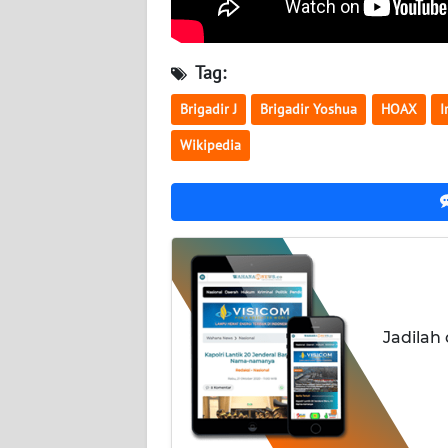
BABEL
WN
Tag:
SUMBAR
Brigadir J
Brigadir Yoshua
HOAX
I
WN
Wikipedia
SUMSEL
WN
BENGKULU
WN
LAMPUNG
Jadilah
WN
JATENG
WN