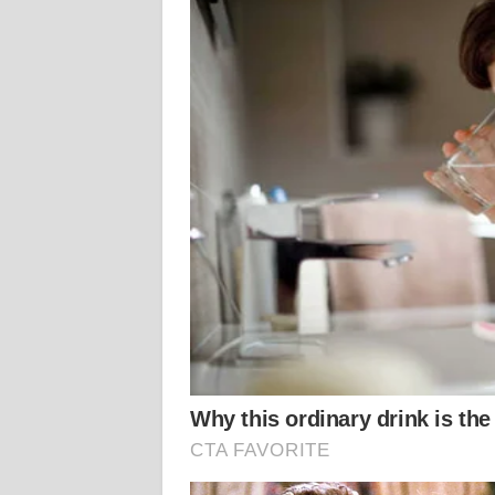
KALTARA
WN
KALSEL
WN
KALTIM
WN
SULSEL
WN
GORONTALO
WN
SULUT
WN
MALUKU