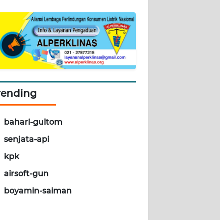
rending
bahari-gultom
senjata-api
kpk
airsoft-gun
boyamin-saiman