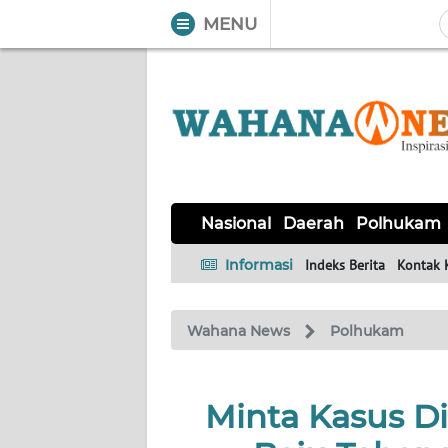
MENU
WAHANA
Tutup
TV
NASIONAL
DAERAH
POLHUKAM
KRIMINAL
EKUIN
SAINS-
KESEHATAN
INTERNASIONAL
Nasional
Daerah
Polhukam
TEKNO
Informasi
Indeks Berita
Kontak 
SERBA-
PENDIDIKAN
OLAHRAGA
OPINI
SERBI
Wahana News
Polhukam
EDITORIAL
Minta Kasus Dis
Informasi