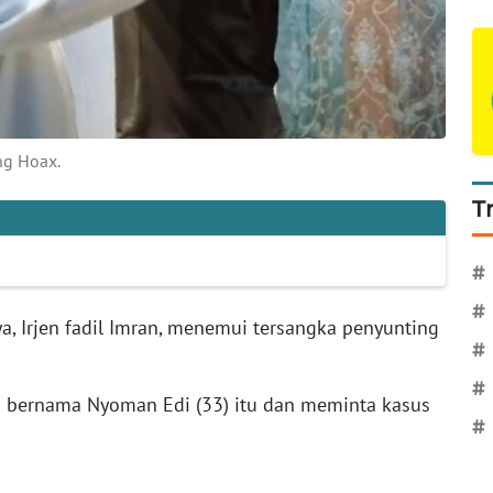
ng Hoax.
T
#
#
a, Irjen fadil Imran, menemui tersangka penyunting
#
#
 bernama Nyoman Edi (33) itu dan meminta kasus
#