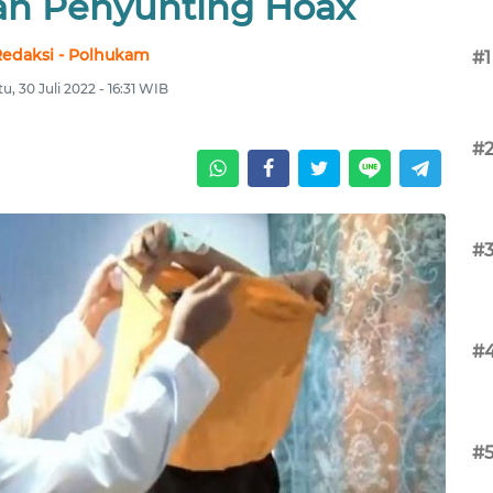
an Penyunting Hoax
edaksi - Polhukam
#1
u, 30 Juli 2022 - 16:31 WIB
#
#
#
#