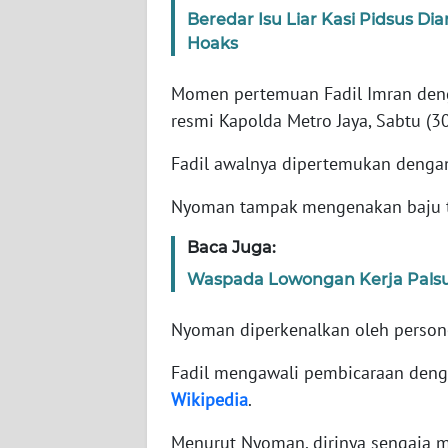
Beredar Isu Liar Kasi Pidsus D
Hoaks
WN
NTT
Momen pertemuan Fadil Imran deng
resmi Kapolda Metro Jaya, Sabtu (3
WN
KEPRI
Fadil awalnya dipertemukan denga
WN
Nyoman tampak mengenakan baju t
PAPUA
Baca Juga:
WN
Waspada Lowongan Kerja Palsu
PAPUA
BARAT
Nyoman diperkenalkan oleh personel
WN
Fadil mengawali pembicaraan deng
RIAU
Wikipedia
.
Menurut Nyoman, dirinya sengaja m
WN