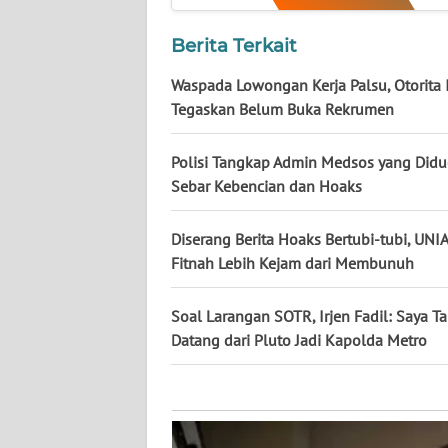
NUSANTARA
Berita Terkait
WN
JOGJA
Waspada Lowongan Kerja Palsu, Otorita
Tegaskan Belum Buka Rekrumen
WN
JATIM
Polisi Tangkap Admin Medsos yang Did
Sebar Kebencian dan Hoaks
WN
BALI
Diserang Berita Hoaks Bertubi-tubi, UNI
Fitnah Lebih Kejam dari Membunuh
WN
KALBAR
Soal Larangan SOTR, Irjen Fadil: Saya T
Datang dari Pluto Jadi Kapolda Metro
WN
KALTENG
WN