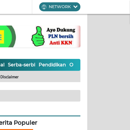
NETWORK
al
Serba-serbi
Pendidikan
Olahraga
Opini
Editoria
Disclaimer
erita Populer