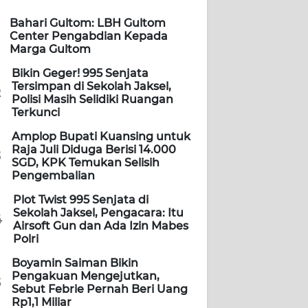
Bahari Gultom: LBH Gultom
Center Pengabdian Kepada
Marga Gultom
Bikin Geger! 995 Senjata
Tersimpan di Sekolah Jaksel,
2
Polisi Masih Selidiki Ruangan
Terkunci
Amplop Bupati Kuansing untuk
Raja Juli Diduga Berisi 14.000
3
SGD, KPK Temukan Selisih
Pengembalian
Plot Twist 995 Senjata di
Sekolah Jaksel, Pengacara: Itu
4
Airsoft Gun dan Ada Izin Mabes
Polri
Boyamin Saiman Bikin
Pengakuan Mengejutkan,
5
Sebut Febrie Pernah Beri Uang
Rp1,1 Miliar