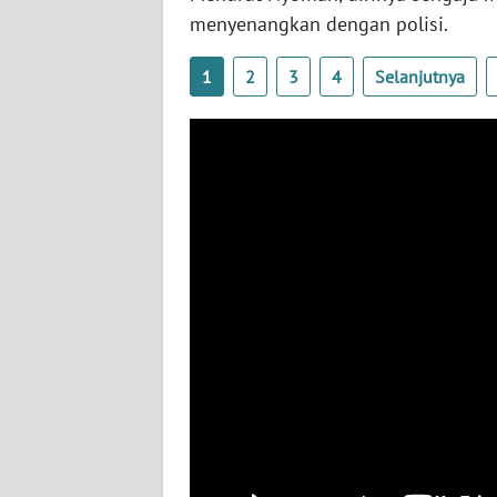
SERAMBI
menyenangkan dengan polisi.
WN
1
2
3
4
Selanjutnya
JAMBI
WN
SULTRA
WN
NTB
WN
SULTENG
WN
SULBAR
WN