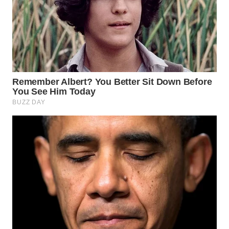
TAPANULI
TENGAH
WN DELI
SERDANG
WN
TEBING
TINGGI
WN
PAKPAK
WN
KARAWANG
WN
BEKASI