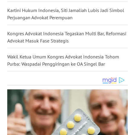
Kartini Hukum Indonesia, Siti Jamaliah Lubis Jadi Simbol
WN
SERAMBI
Perjuangan Advokat Perempuan
WN
Kongres Advokat Indonesia Tegaskan Multi Bar, Reformasi
JAMBI
Advokat Masuk Fase Strategis
WN
Wakil Ketua Umum Kongres Advokat Indonesia Tohom
SULTRA
Purba: Waspadai Penggiringan ke OA Singel Bar
WN
NTB
WN
SULTENG
WN
SULBAR