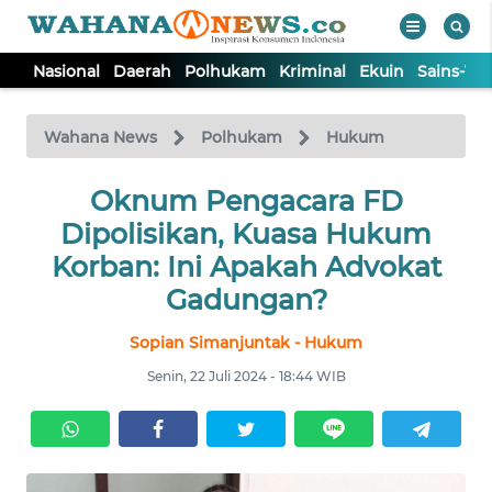
Nasional
Daerah
Polhukam
Kriminal
Ekuin
Sains-Te
WAHANA
Tutup
TV
Wahana News
Polhukam
Hukum
NASIONAL
Oknum Pengacara FD
Dipolisikan, Kuasa Hukum
DAERAH
Korban: Ini Apakah Advokat
Gadungan?
POLHUKAM
Sopian Simanjuntak - Hukum
Senin, 22 Juli 2024 - 18:44 WIB
KRIMINAL
EKUIN