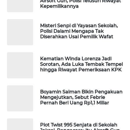
Airsoft Gun, Polisi Telusuri Riwayat
Kepemilikannya
Wahana
Media
Group
Misteri Senpi di Yayasan Sekolah,
Polisi Dalami Mengapa Tak
WAHANA
Diserahkan Usai Pemilik Wafat
NEWS
WAHANA
Kematian Winda Lorenza Jadi
TANI
Sorotan, Ada Luka Tembak Tempel
hingga Riwayat Pemeriksaan KPK
WAHANA
ADVOKAT
Boyamin Saiman Bikin Pengakuan
WAHANA
Mengejutkan, Sebut Febrie
INFRASTRUKTUR
Pernah Beri Uang Rp1,1 Miliar
WAHANA
KONSUMEN
Plot Twist 995 Senjata di Sekolah