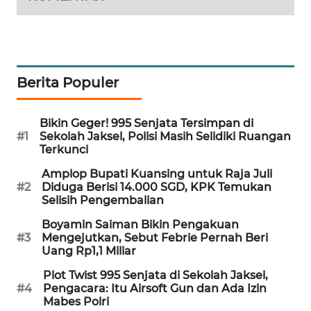
WAHANA
SPORT
WAHANA
Berita Populer
UMKM
WAHANA
Bikin Geger! 995 Senjata Tersimpan di
SELEB
#1
Sekolah Jaksel, Polisi Masih Selidiki Ruangan
Terkunci
WAHANA
Amplop Bupati Kuansing untuk Raja Juli
PERSONA
#2
Diduga Berisi 14.000 SGD, KPK Temukan
Selisih Pengembalian
WAHANA
Boyamin Saiman Bikin Pengakuan
OTOMOTIF
#3
Mengejutkan, Sebut Febrie Pernah Beri
Uang Rp1,1 Miliar
WAHANA
Plot Twist 995 Senjata di Sekolah Jaksel,
#4
Pengacara: Itu Airsoft Gun dan Ada Izin
HEALTH
Mabes Polri