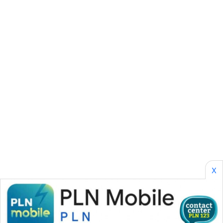
CILEUNGSI
NEWS
BERKAT
NEWS
BERAMPU
NEWS
ANUGERAH
NEWS
AKHLAK
ID
X
PERAPKI
NEWS