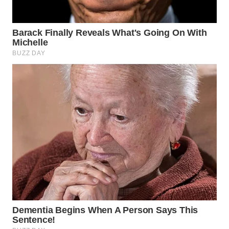
WN
BOGOR
WN
DEPOK
WN
TAPANULI
UTARA
WN
SAMOSIR
WN
PADANG
LAWAS