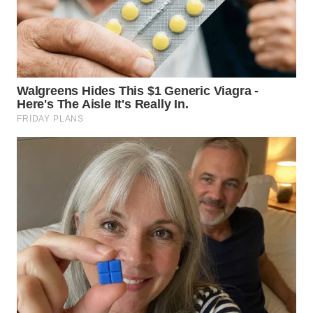
WN
BABEL
WN
SUMBAR
WN
SUMSEL
WN
BENGKULU
WN
LAMPUNG
WN
JATENG