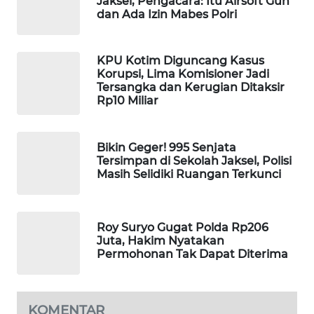
Jaksel, Pengacara: Itu Airsoft Gun
dan Ada Izin Mabes Polri
WAHANA
LISTRIK
KPU Kotim Diguncang Kasus
WAHANA
Korupsi, Lima Komisioner Jadi
TRAVEL
Tersangka dan Kerugian Ditaksir
Rp10 Miliar
WAHANA
TV
Bikin Geger! 995 Senjata
Tersimpan di Sekolah Jaksel, Polisi
Masih Selidiki Ruangan Terkunci
WAHANANEWS
ID
Roy Suryo Gugat Polda Rp206
WAHANANEWS
Juta, Hakim Nyatakan
CO ID
Permohonan Tak Dapat Diterima
WAHANANEWS
NET
KOMENTAR