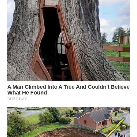
WN
KALTARA
WN
KALSEL
WN
KALTIM
WN
SULSEL
WN
GORONTALO
WN
SULUT