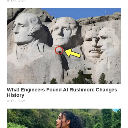
WN
SUMEDANG
WN
CIANJUR
WN
KEPULAUAN
SERIBU
WN
TANGERANG
WN
BINJAI
WN
CIREBON