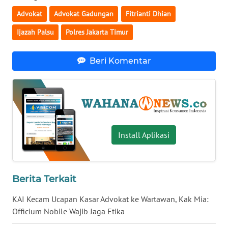
Advokat
Advokat Gadungan
Fitrianti Dhian
KARIR
Ijazah Palsu
Polres Jakarta Timur
DISCLAIMER
Beri Komentar
Wahana
News
Regional
WN
SUMUT
Install Aplikasi
WN
JAKARTA
Berita Terkait
KAI Kecam Ucapan Kasar Advokat ke Wartawan, Kak Mia:
WN
JABAR
Officium Nobile Wajib Jaga Etika