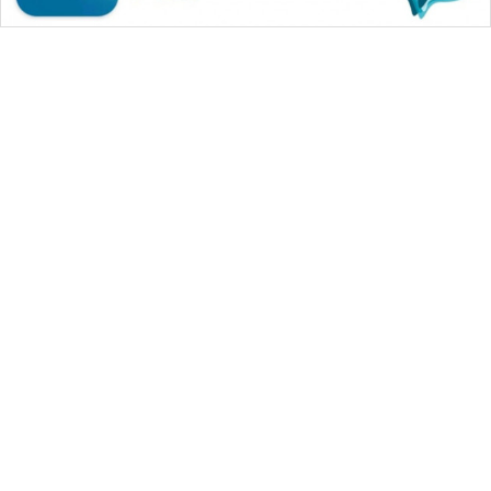
SONYA
ASA
NEWS
WAHANA MEDIA GROUP
|
|
|
WAHANA NEWS co
WAHANA TANI
WAHANA ADVOKAT
|
|
WAHANA INFRASTRUKTUR
WAHANA KONSUMEN
|
|
|
WAHANA LISTRIK
WAHANA TRAVEL
WAHANA TV
|
|
|
WAHANANEWS id
WAHANANEWS CO ID
WAHANANEWS NET
|
|
|
WAHANA SPORT ID
Wahana UMKM
Wahana Seleb
|
|
|
Wahana Persona
Wahana Otomotif
Wahana Health
|
Wahana Desa Wisata
Lapak Wahana