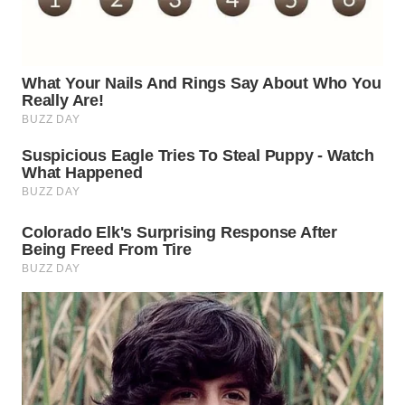
WN
TAPANULI
SELATAN
WN
TANJUNG
LESUNG
WN
KARO
WN
SIMALUNGUN
WN
LABUHANBATU
WN