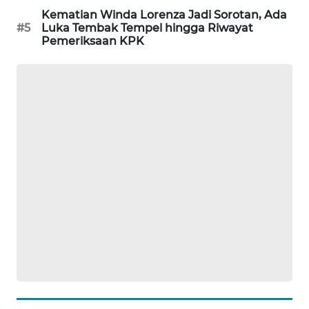
WAHANA
Kematian Winda Lorenza Jadi Sorotan, Ada
#5
Luka Tembak Tempel hingga Riwayat
DESA
Pemeriksaan KPK
WISATA
LAPAK
WAHANA
Wahana
Network
KONSUMEN
LISTRIK
MASYARAKAT
KELISTRIKAN
WALINKI
ID