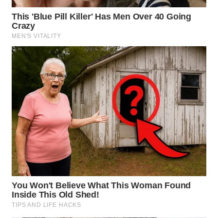
WN
NUSANTARA
WN
JOGJA
WN
JATIM
WN
BALI
WN
KALBAR
WN
KALTENG