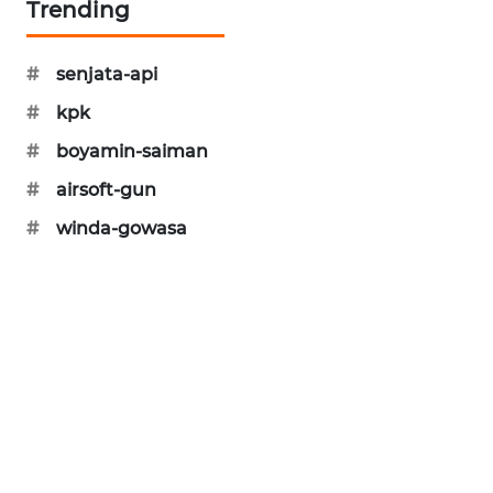
Trending
MAWAKA
ID
#
senjata-api
#
kpk
MARTABAT
NET
#
boyamin-saiman
#
airsoft-gun
PLN
WATCH
#
winda-gowasa
MKLI
LPKKI
LKKI
KOPEKLIN