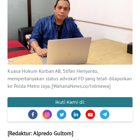
SAINS-TEKNO
KESEHATAN
INTERNASIONAL
SERBA-SERBI
Kuasa Hukum Korban AB, Stifan Heriyanto,
PENDIDIKAN
mempertanyakan status advokat FD yang telah dilaporkan
ke Polda Metro Jaya. [WahanaNews.co/Istimewa]
OLAHRAGA
Ikuti Kami di:
OPINI
EDITORIAL
[Redaktur: Alpredo Gultom]