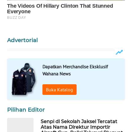
WN
NATUNA
WN
BINTAN
Advertorial
WN
MANDALIKA
Dapatkan Merchandise Eksklusif
Wahana News
WN
LIKUPANG
Buka Katalog
WN
LABUANBAJO
Pilihan Editor
WN
Senpi di Sekolah Jaksel Tercatat
BORNEO
Atas Nama Direktur Importir