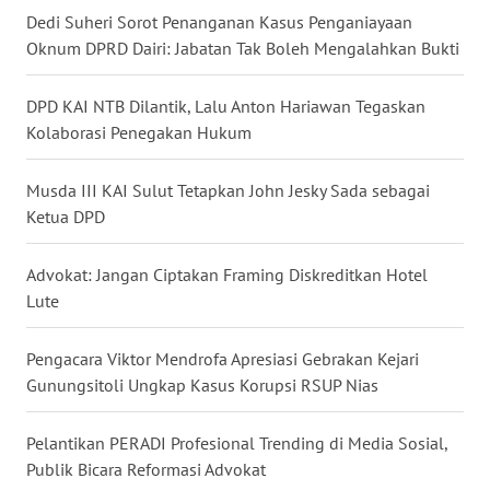
WN
Dedi Suheri Sorot Penanganan Kasus Penganiayaan
BANTEN
Oknum DPRD Dairi: Jabatan Tak Boleh Mengalahkan Bukti
WN
DPD KAI NTB Dilantik, Lalu Anton Hariawan Tegaskan
NTT
Kolaborasi Penegakan Hukum
WN
Musda III KAI Sulut Tetapkan John Jesky Sada sebagai
KEPRI
Ketua DPD
WN
Advokat: Jangan Ciptakan Framing Diskreditkan Hotel
PAPUA
Lute
WN
Pengacara Viktor Mendrofa Apresiasi Gebrakan Kejari
PAPUA
Gunungsitoli Ungkap Kasus Korupsi RSUP Nias
BARAT
Pelantikan PERADI Profesional Trending di Media Sosial,
WN
Publik Bicara Reformasi Advokat
RIAU