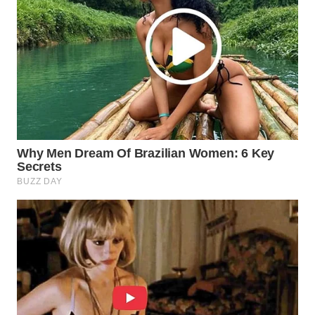
WN
INDRAMAYU
WN
KUNINGAN
WN
MAJALENGKA
WN
SUBANG
WN
SUKABUMI
WN
PURWAKARTA