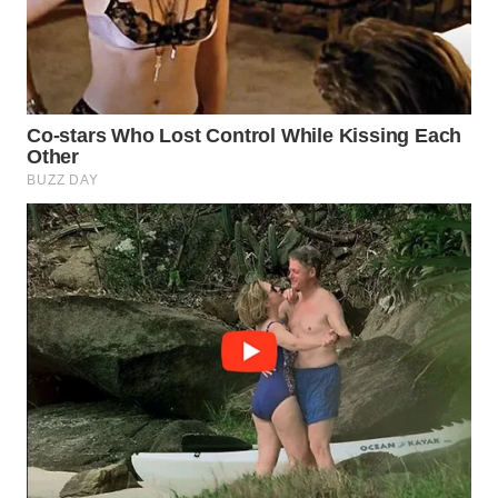
WN
PRIANGAN
TIMUR
WN
SEMARANG
WN
SOLO
WN
BOROBUDUR
WN
MADURA
WN
SURABAYA