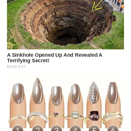
WN
MALUKU
WN
MALUT
WN
DAIRI
WN
DANAU
TOBA
WN
NIAS
WN
LANGKAT