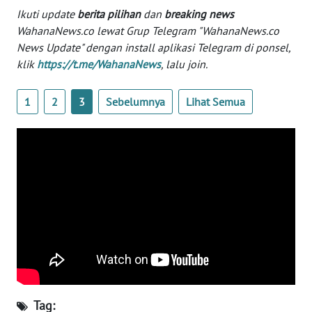
Informasi
Ikuti update
berita pilihan
dan
breaking news
WahanaNews.co lewat Grup Telegram "WahanaNews.co
INDEKS
News Update" dengan install aplikasi Telegram di ponsel,
BERITA
klik
https://t.me/WahanaNews
, lalu join.
KONTAK
1
2
3
Sebelumnya
Lihat Semua
KAMI
INFO
IKLAN
TENTANG
KAMI
PEDOMAN
MEDIA
SIBER
Tag:
REDAKSI