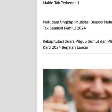
KALTARA
Makin Tak Terkendali
WN
KALSEL
Perludem Ungkap Politisasi Bansos Pada
Tak Semasif Pemilu 2024
WN
KALTIM
Rekapitulasi Suara Pilgub Sumut dan Pi
Karo 2024 Berjalan Lancar
WN
SULSEL
WN
GORONTALO
WN
SULUT
WN
MALUKU