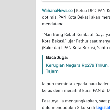
WahanaNews.co
|
Ketua DPD PAN Kot
WN
optimis, PAN Kota Bekasi akan mer
NTT
mendatang.
WN
"Mari Bung Rebut Kembali!! Saya yak
KEPRI
Kota Bekasi," ujar Fathur saat me
(Rakerda) I PAN Kota Bekasi, Sabtu 
WN
PAPUA
Baca Juga:
Kerugian Negara Rp279 Triliun
WN
Tajam
PAPUA
BARAT
Ia pun meminta kepada para kader 
keras demi meraih 8 kursi PAN di 
WN
RIAU
Pasalnya, ia mengungkapkan, saat p
dulu mendudukin 8 kursi di
legislat
WN