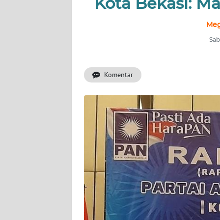
Kota Bekasi: M
INDEKS
BERITA
Meg
Sab
KONTAK
KAMI
Komentar
INFO
IKLAN
TENTANG
KAMI
PEDOMAN
MEDIA
SIBER
REDAKSI