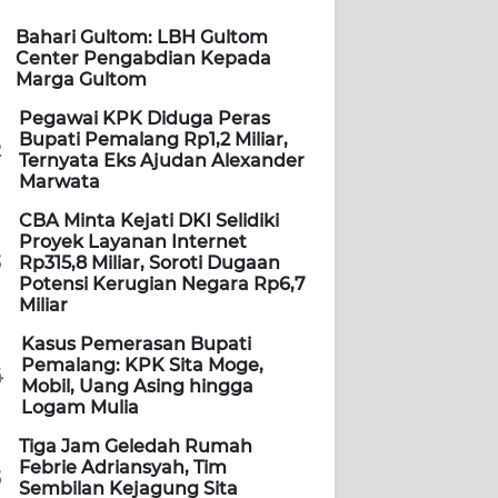
Bahari Gultom: LBH Gultom
Center Pengabdian Kepada
Marga Gultom
Pegawai KPK Diduga Peras
Bupati Pemalang Rp1,2 Miliar,
2
Ternyata Eks Ajudan Alexander
Marwata
CBA Minta Kejati DKI Selidiki
Proyek Layanan Internet
3
Rp315,8 Miliar, Soroti Dugaan
Potensi Kerugian Negara Rp6,7
Miliar
Kasus Pemerasan Bupati
Pemalang: KPK Sita Moge,
4
Mobil, Uang Asing hingga
Logam Mulia
Tiga Jam Geledah Rumah
Febrie Adriansyah, Tim
5
Sembilan Kejagung Sita