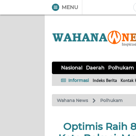
MENU
WAHANA
Tutup
TV
NASIONAL
DAERAH
POLHUKAM
KRIMINAL
EKUIN
SAINS-
KESEHATAN
INTERNASIONAL
Nasional
Daerah
Polhukam
TEKNO
Informasi
Indeks Berita
Kontak 
SERBA-
PENDIDIKAN
OLAHRAGA
OPINI
SERBI
Wahana News
Polhukam
EDITORIAL
Optimis Raih 
Informasi