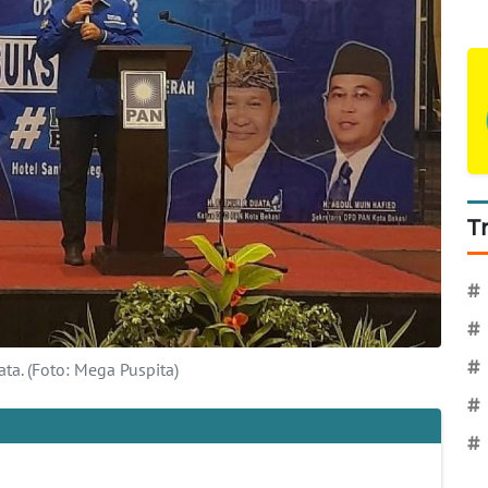
T
#
#
#
ta. (Foto: Mega Puspita)
#
#