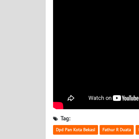
BABEL
WN
SUMBAR
WN
SUMSEL
WN
BENGKULU
WN
LAMPUNG
WN
Tag:
JATENG
Dpd Pan Kota Bekasi
Fathur R Duata
WN