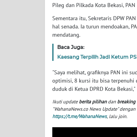
SERAMBI
Pileg dan Pilkada Kota Bekasi, PAN 
Sementara itu, Sekretaris DPW PA
WN
hal senada. Ia turun mendoakan, PA
JAMBI
mendatang.
WN
Baca Juga:
SULTRA
Kaesang Terpilih Jadi Ketum PS
WN
"Saya melihat, grafiknya PAN ini s
NTB
optimisi, 8 kursi itu bisa terpenuh
duduk di Ketua DPRD Kota Bekasi,"
WN
SULTENG
Ikuti update
berita pilihan
dan
breaking
"WahanaNews.co News Update" dengan ins
WN
https://t.me/WahanaNews
, lalu join.
SULBAR
WN