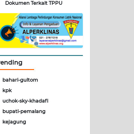
Dokumen Terkait TPPU
rending
bahari-gultom
kpk
uchok-sky-khadafi
bupati-pemalang
kejagung