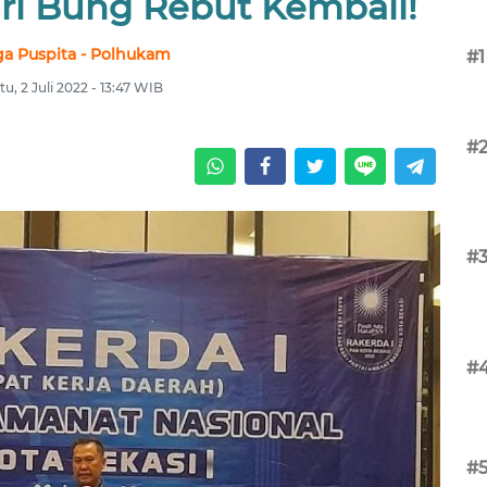
ari Bung Rebut Kembali!
a Puspita - Polhukam
#1
tu, 2 Juli 2022 - 13:47 WIB
#
#
#
#