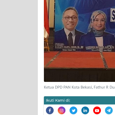
KARIR
DISCLAIMER
Wahana
News
Regional
WN
SUMUT
WN
JAKARTA
Ketua DPD PAN Kota Bekasi, Fathur R Dua
WN
JABAR
Ikuti Kami di:
WN
BANTEN