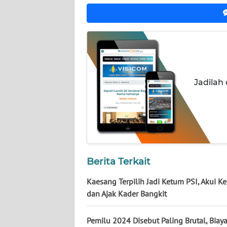
NUSANTARA
WN
JOGJA
WN
JATIM
Jadilah
WN
BALI
WN
KALBAR
Berita Terkait
WN
Kaesang Terpilih Jadi Ketum PSI, Akui K
KALTENG
dan Ajak Kader Bangkit
WN
Pemilu 2024 Disebut Paling Brutal, Biaya