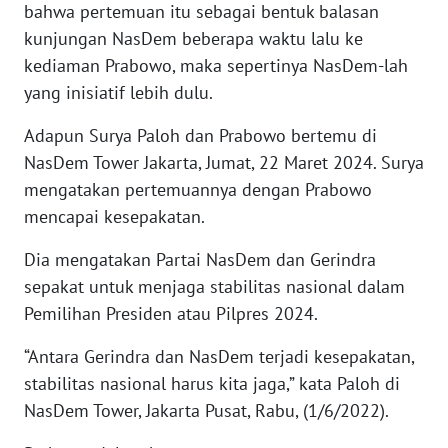
bahwa pertemuan itu sebagai bentuk balasan
WN
kunjungan NasDem beberapa waktu lalu ke
SERAMBI
kediaman Prabowo, maka sepertinya NasDem-lah
yang inisiatif lebih dulu.
WN
JAMBI
Adapun Surya Paloh dan Prabowo bertemu di
NasDem Tower Jakarta, Jumat, 22 Maret 2024. Surya
WN
mengatakan pertemuannya dengan Prabowo
SULTRA
mencapai kesepakatan.
WN
Dia mengatakan Partai NasDem dan Gerindra
NTB
sepakat untuk menjaga stabilitas nasional dalam
Pemilihan Presiden atau Pilpres 2024.
WN
SULTENG
“Antara Gerindra dan NasDem terjadi kesepakatan,
stabilitas nasional harus kita jaga,” kata Paloh di
WN
NasDem Tower, Jakarta Pusat, Rabu, (1/6/2022).
SULBAR