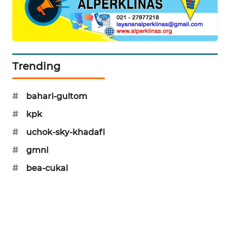
PORTAL
KONSUMEN
FORWAMKI
Trending
ALPERKLINAS
#
bahari-gultom
FORJASIDA
#
kpk
TAMBANG
#
uchok-sky-khadafi
NEWS
#
gmni
SITUNGIR
#
bea-cukai
NEWS
SIDIKALANG
NEWS