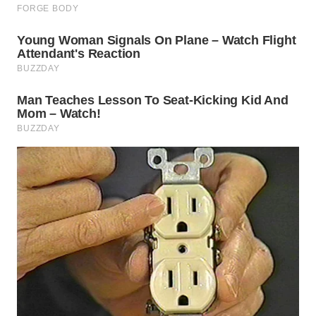
WN
BOGOR
WN
DEPOK
WN
TAPANULI
UTARA
WN
SAMOSIR
WN
PADANG
LAWAS