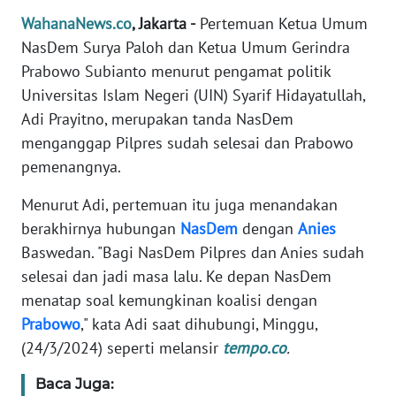
Informasi
WahanaNews.co
, Jakarta -
Pertemuan Ketua Umum
INDEKS
NasDem Surya Paloh dan Ketua Umum Gerindra
BERITA
Prabowo Subianto menurut pengamat politik
Universitas Islam Negeri (UIN) Syarif Hidayatullah,
KONTAK
Adi Prayitno, merupakan tanda NasDem
KAMI
menganggap Pilpres sudah selesai dan Prabowo
pemenangnya.
INFO
IKLAN
Menurut Adi, pertemuan itu juga menandakan
berakhirnya hubungan
NasDem
dengan
Anies
TENTANG
Baswedan. "Bagi NasDem Pilpres dan Anies sudah
KAMI
selesai dan jadi masa lalu. Ke depan NasDem
menatap soal kemungkinan koalisi dengan
PEDOMAN
Prabowo
," kata Adi saat dihubungi, Minggu,
MEDIA
SIBER
(24/3/2024) seperti melansir
tempo.co
.
Baca Juga:
REDAKSI