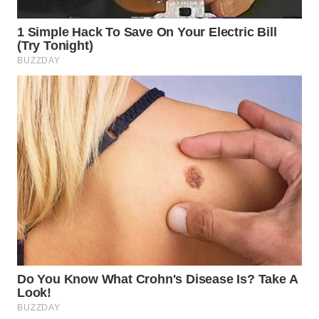
WN
SUMEDANG
WN
CIANJUR
WN
KEPULAUAN
SERIBU
WN
TANGERANG
WN
BINJAI
WN
CIREBON