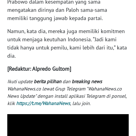
Prabowo dalam kesempatan yang sama
WN
mengatakan dirinya dan Paloh sama-sama
BABEL
memiliki tanggung jawab kepada partai.
Namun, kata dia, mereka juga memiliki komitmen
WN
SUMBAR
untuk menjaga keutuhan Indonesia. “Jadi kami
tidak hanya untuk pemilu, kami lebih dari itu,” kata
WN
dia.
SUMSEL
[Redaktur: Alpredo Gultom]
WN
Ikuti update
berita pilihan
dan
breaking news
BENGKULU
WahanaNews.co lewat Grup Telegram "WahanaNews.co
News Update" dengan install aplikasi Telegram di ponsel,
WN
klik
https://t.me/WahanaNews
, lalu join.
LAMPUNG
WN
JATENG