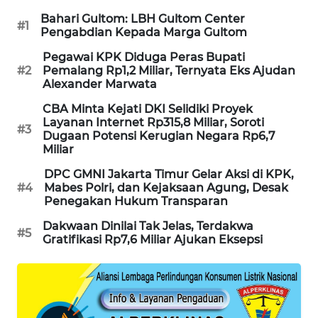
Bahari Gultom: LBH Gultom Center
MAWAKA
#1
Pengabdian Kepada Marga Gultom
ID
Pegawai KPK Diduga Peras Bupati
#2
Pemalang Rp1,2 Miliar, Ternyata Eks Ajudan
MARTABAT
Alexander Marwata
NET
CBA Minta Kejati DKI Selidiki Proyek
Layanan Internet Rp315,8 Miliar, Soroti
#3
PLN
Dugaan Potensi Kerugian Negara Rp6,7
WATCH
Miliar
DPC GMNI Jakarta Timur Gelar Aksi di KPK,
MKLI
#4
Mabes Polri, dan Kejaksaan Agung, Desak
Penegakan Hukum Transparan
LPKKI
Dakwaan Dinilai Tak Jelas, Terdakwa
#5
Gratifikasi Rp7,6 Miliar Ajukan Eksepsi
LKKI
KOPEKLIN