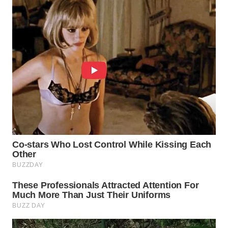
WN
PRIANGAN
TIMUR
WN
SEMARANG
WN
SOLO
WN
BOROBUDUR
WN
MADURA
WN
SURABAYA