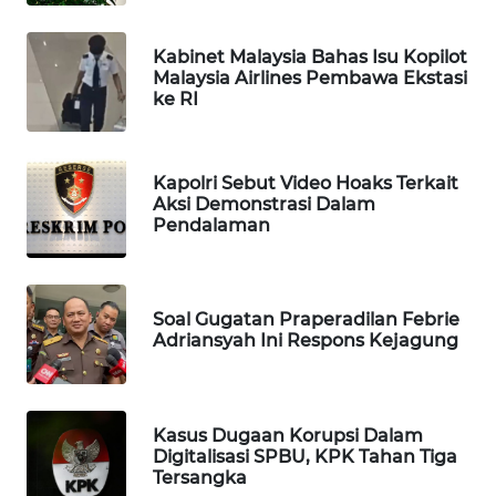
WAHANA
SPORT
Kabinet Malaysia Bahas Isu Kopilot
Malaysia Airlines Pembawa Ekstasi
ke RI
WAHANA
UMKM
Kapolri Sebut Video Hoaks Terkait
WAHANA
Aksi Demonstrasi Dalam
SELEB
Pendalaman
WAHANA
PERSONA
Soal Gugatan Praperadilan Febrie
Adriansyah Ini Respons Kejagung
WAHANA
OTOMOTIF
Kasus Dugaan Korupsi Dalam
WAHANA
Digitalisasi SPBU, KPK Tahan Tiga
HEALTH
Tersangka