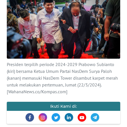
SAINS-TEKNO
KESEHATAN
INTERNASIONAL
SERBA-SERBI
Presiden terpilih periode 2024-2029 Prabowo Subianto
PENDIDIKAN
(kiri) bersama Ketua Umum Partai NasDem Surya Paloh
(kanan) memasuki NasDem Tower disambut karpet merah
OLAHRAGA
untuk melakukan pertemuan, Jumat (22/3/2024).
[WahanaNews.co/Kompas.com]
OPINI
Ikuti Kami di:
EDITORIAL