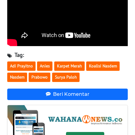
WN
NUSANTARA
WN
JOGJA
WN
Tag:
JATIM
Adi Prayitno
Anies
Karpet Merah
Koalisi Nasdem
WN
Nasdem
Prabowo
Surya Paloh
BALI
Beri Komentar
WN
KALBAR
WN
KALTENG