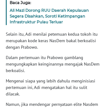
Baca Juga:
WN
BANTEN
Ali Mazi Dorong RUU Daerah Kepulauan
Segera Disahkan, Soroti Ketimpangan
WN
Infrastruktur Pulau Terluar
NTT
Selain itu, Adi menilai petemuan kedua tokoh itu
WN
merupakan kode keras NasDem bakal berkoalisi
KEPRI
dengan Prabowo.
Dalam pertemuan itu Prabowo gamblang
WN
PAPUA
mengungkapkan keinginannya mengajak NasDem
berkoalisi.
WN
PAPUA
Mengenai siapa yang lebih dahulu menginisiasi
BARAT
pertemuan ini, Adi mengatakan hal itu sulit
dilacak.
WN
RIAU
Namun, jika mendengar pernyataan elite Nasdem