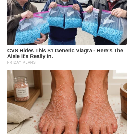
WN
TAPANULI
SELATAN
WN
TANJUNG
LESUNG
WN
KARO
WN
SIMALUNGUN
WN
LABUHANBATU
WN