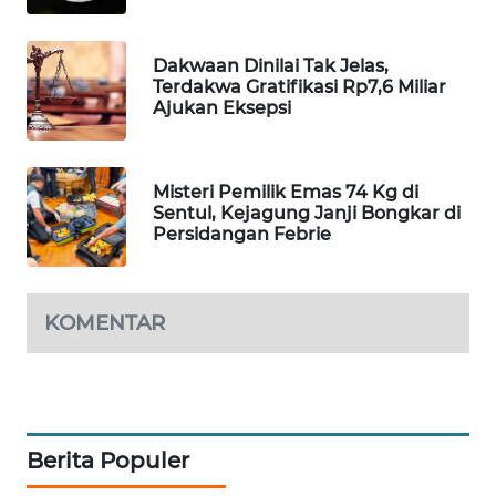
WAHANA
DESA
Dakwaan Dinilai Tak Jelas,
WISATA
Terdakwa Gratifikasi Rp7,6 Miliar
Ajukan Eksepsi
LAPAK
WAHANA
Misteri Pemilik Emas 74 Kg di
Wahana
Sentul, Kejagung Janji Bongkar di
Network
Persidangan Febrie
KONSUMEN
LISTRIK
KOMENTAR
MASYARAKAT
KELISTRIKAN
WALINKI
Berita Populer
ID