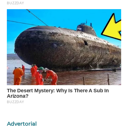
Wahana
Media
Group
WAHANA
NEWS
WAHANA
TANI
WAHANA
ADVOKAT
WAHANA
INFRASTRUKTUR
WAHANA
KONSUMEN
Advertorial