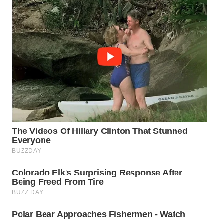
WN
NATUNA
WN
BINTAN
WN
MANDALIKA
WN
LIKUPANG
WN
LABUANBAJO
WN
BORNEO