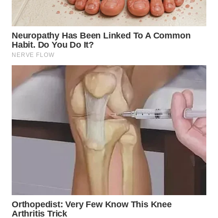
TAPANULI
TENGAH
WN DELI
SERDANG
WN
TEBING
TINGGI
WN
PAKPAK
WN
KARAWANG
WN
BEKASI