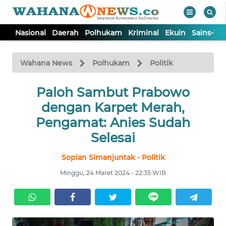
Nasional
Daerah
Polhukam
Kriminal
Ekuin
Sains-Te
WAHANA
Tutup
TV
Wahana News
Polhukam
Politik
NASIONAL
Paloh Sambut Prabowo
dengan Karpet Merah,
DAERAH
Pengamat: Anies Sudah
Selesai
POLHUKAM
Sopian Simanjuntak - Politik
Minggu, 24 Maret 2024 - 22:35 WIB
KRIMINAL
EKUIN