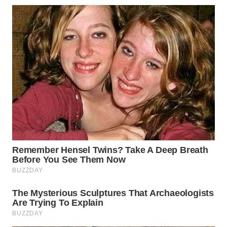
WN
INDRAMAYU
WN
KUNINGAN
WN
MAJALENGKA
WN
SUBANG
WN
SUKABUMI
WN
PURWAKARTA