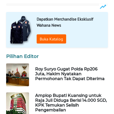
WAHANA
LISTRIK
Dapatkan Merchandise Eksklusif
Wahana News
WAHANA
TRAVEL
Buka Katalog
WAHANA
TV
Pilihan Editor
WAHANANEWS
Roy Suryo Gugat Polda Rp206
ID
Juta, Hakim Nyatakan
Permohonan Tak Dapat Diterima
WAHANANEWS
CO ID
Amplop Bupati Kuansing untuk
Raja Juli Diduga Berisi 14.000 SGD,
WAHANANEWS
KPK Temukan Selisih
NET
Pengembalian