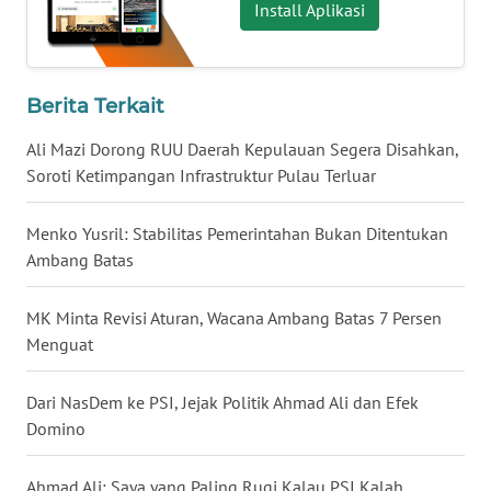
Install Aplikasi
WN
KALTARA
Berita Terkait
WN
KALSEL
Ali Mazi Dorong RUU Daerah Kepulauan Segera Disahkan,
Soroti Ketimpangan Infrastruktur Pulau Terluar
WN
KALTIM
Menko Yusril: Stabilitas Pemerintahan Bukan Ditentukan
Ambang Batas
WN
SULSEL
MK Minta Revisi Aturan, Wacana Ambang Batas 7 Persen
Menguat
WN
GORONTALO
Dari NasDem ke PSI, Jejak Politik Ahmad Ali dan Efek
Domino
WN
SULUT
Ahmad Ali: Saya yang Paling Rugi Kalau PSI Kalah