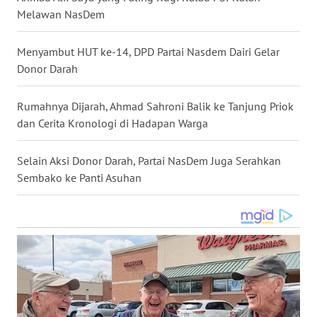
WN
Melawan NasDem
MALUKU
Menyambut HUT ke-14, DPD Partai Nasdem Dairi Gelar
WN
Donor Darah
MALUT
Rumahnya Dijarah, Ahmad Sahroni Balik ke Tanjung Priok
WN
dan Cerita Kronologi di Hadapan Warga
DAIRI
Selain Aksi Donor Darah, Partai NasDem Juga Serahkan
WN
Sembako ke Panti Asuhan
DANAU
TOBA
WN
NIAS
WN
LANGKAT