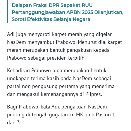
Delapan Fraksi DPR Sepakat RUU
Pertanggungjawaban APBN 2025 Dilanjutkan,
KARIR
Soroti Efektivitas Belanja Negara
DISCLAIMER
Adi juga menyoroti karpet merah yang digelar
NasDem menyambut Prabowo. Menurut dia, karpet
Wahana
merah merupakan bentuk pengakuan kepada
News
Regional
Prabowo sebagai presiden terpilih.
Kehadiran Prabowo juga merupakan bentuk
WN
SUMUT
ungkapan terima kasih pada NasDem sebagai
partai non pengusung pertama yang menerima
WN
dan mengakui kemenangannya di Pilpres.
JAKARTA
Bagi Prabowo, kata Adi, pengakuan NasDem
penting di tengah gugatan ke MK oleh Paslon 1
WN
JABAR
dan 3.