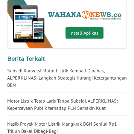
WN
SERAMBI
WN
Install Aplikasi
JAMBI
WN
Berita Terkait
SULTRA
Subsidi Konversi Motor Listrik Kembali Dibahas,
WN
ALPERKLINAS: Langkah Strategis Kurangi Ketergantungan
NTB
BBM
WN
Motor Listrik Tetap Laris Tanpa Subsidi, ALPERKLINAS:
SULTENG
Kepercayaan Publik terhadap PLN Semakin Kuat
WN
Nasib Proyek Motor Listrik Mangkrak BGN Senilai Rp1
SULBAR
Triliun Bakal Dibagi-Bagi