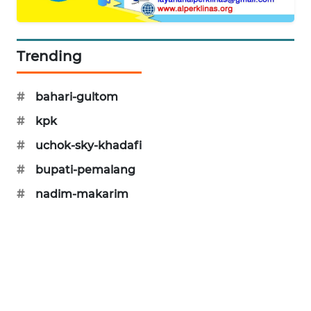
SIBARAGAS
NEWS
Trending
METRO
SIANTAR
#
bahari-gultom
NEWS
#
kpk
METRO
#
uchok-sky-khadafi
MEDAN
NEWS
#
bupati-pemalang
#
nadim-makarim
METRO
JAKARTA
NEWS
KRT
NEWS