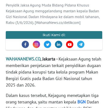
SAINS-TEKNO
Penyidik Jaksa Agung Muda Bidang Pidana Khusus
Kejaksaan Agung menggelandang mantan kepala Badan
KESEHATAN
Gizi Nasional Dadan Hindayana ke dalam mobil tahanan,
Rabu (3/6/2026). [WahanaNews.co/detikcom]
INTERNASIONAL
Ikuti Kami di:
SERBA-SERBI
PENDIDIKAN
WAHANANEWS.CO
, Jakarta -
Kejaksaan Agung telah
memberikan penjelasan terkait penyidikan dugaan
OLAHRAGA
tindak pidana korupsi tata kelola program Makan
Bergizi Gratis pada Badan Gizi Nasional tahun
OPINI
2025 dan 2026.
Dalam kasus tersebut, Kejagung menetapkan tiga
EDITORIAL
orang tersangka, yaitu mantan kepala
BGN
Dadan