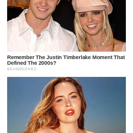
WN
PRIANGAN
TIMUR
WN
SEMARANG
WN
SOLO
WN
BOROBUDUR
WN
MADURA
WN
SURABAYA