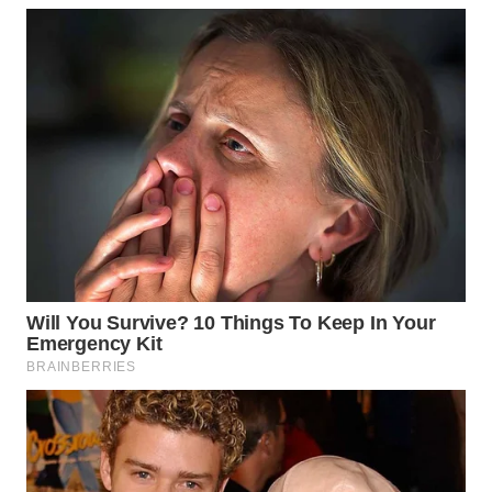
WN
INDRAMAYU
WN
KUNINGAN
WN
MAJALENGKA
WN
SUBANG
WN
SUKABUMI
WN
PURWAKARTA