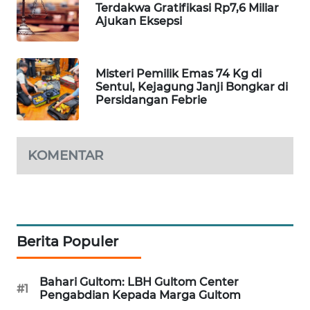
Terdakwa Gratifikasi Rp7,6 Miliar
Ajukan Eksepsi
MAWAKA
ID
Misteri Pemilik Emas 74 Kg di
MARTABAT
Sentul, Kejagung Janji Bongkar di
NET
Persidangan Febrie
PLN
WATCH
KOMENTAR
MKLI
LPKKI
Berita Populer
LKKI
Bahari Gultom: LBH Gultom Center
KOPEKLIN
#1
Pengabdian Kepada Marga Gultom