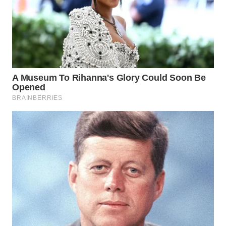
WN
BOGOR
WN
DEPOK
WN
TAPANULI
UTARA
WN
SAMOSIR
WN
PADANG
LAWAS