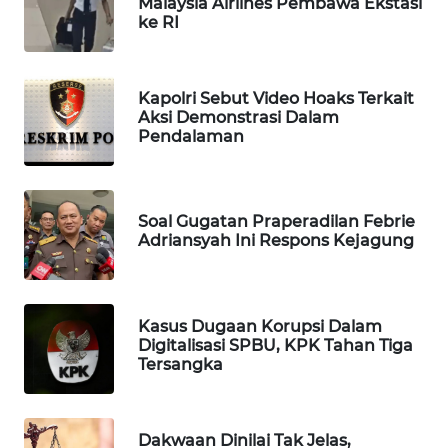
Malaysia Airlines Pembawa Ekstasi
WAHANA
ke RI
DESA
WISATA
Kapolri Sebut Video Hoaks Terkait
LAPAK
Aksi Demonstrasi Dalam
Pendalaman
WAHANA
Wahana
Network
Soal Gugatan Praperadilan Febrie
Adriansyah Ini Respons Kejagung
KONSUMEN
LISTRIK
Kasus Dugaan Korupsi Dalam
MASYARAKAT
Digitalisasi SPBU, KPK Tahan Tiga
KELISTRIKAN
Tersangka
WALINKI
ID
Dakwaan Dinilai Tak Jelas,