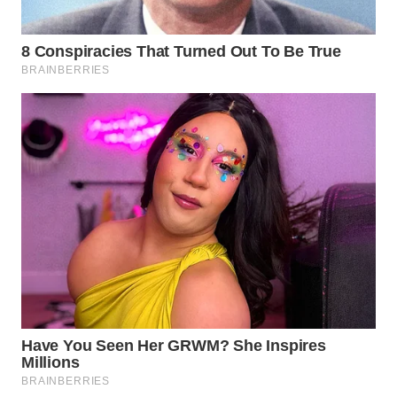
WN
SUMEDANG
WN
CIANJUR
WN
KEPULAUAN
SERIBU
WN
TANGERANG
WN
BINJAI
WN
CIREBON