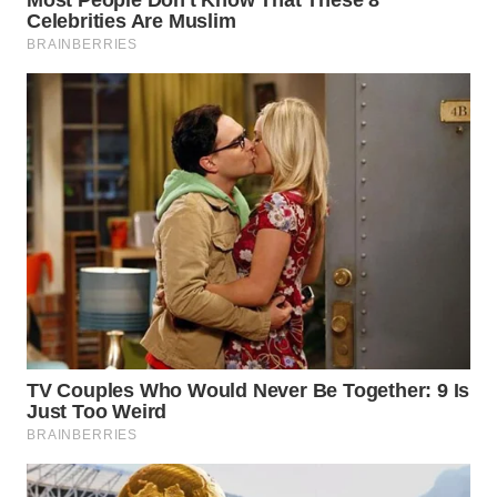
WN
TAPANULI
SELATAN
WN
TANJUNG
LESUNG
WN
KARO
WN
SIMALUNGUN
WN
LABUHANBATU
WN