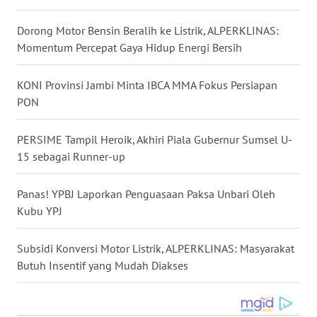
WN
Dorong Motor Bensin Beralih ke Listrik, ALPERKLINAS:
BABEL
Momentum Percepat Gaya Hidup Energi Bersih
WN
KONI Provinsi Jambi Minta IBCA MMA Fokus Persiapan
SUMBAR
PON
WN
PERSIME Tampil Heroik, Akhiri Piala Gubernur Sumsel U-
SUMSEL
15 sebagai Runner-up
WN
BENGKULU
Panas! YPBJ Laporkan Penguasaan Paksa Unbari Oleh
Kubu YPJ ‎
WN
LAMPUNG
Subsidi Konversi Motor Listrik, ALPERKLINAS: Masyarakat
Butuh Insentif yang Mudah Diakses
WN
JATENG