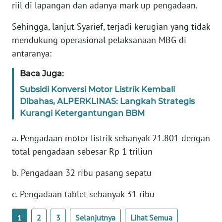
riil di lapangan dan adanya mark up pengadaan.
KARIR
Sehingga, lanjut Syarief, terjadi kerugian yang tidak
mendukung operasional pelaksanaan MBG di
DISCLAIMER
antaranya:
Baca Juga:
Wahana
News
Subsidi Konversi Motor Listrik Kembali
Regional
Dibahas, ALPERKLINAS: Langkah Strategis
Kurangi Ketergantungan BBM
WN
SUMUT
a. Pengadaan motor listrik sebanyak 21.801 dengan
total pengadaan sebesar Rp 1 triliun
WN
JAKARTA
b. Pengadaan 32 ribu pasang sepatu
c. Pengadaan tablet sebanyak 31 ribu
WN
JABAR
1
2
3
Selanjutnya
Lihat Semua