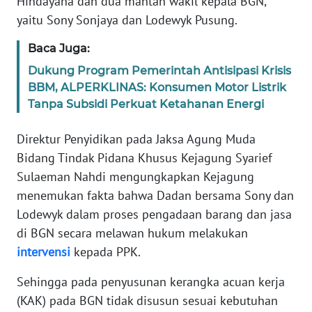
Hindayana dan dua mantan wakil kepala BGN,
Informasi
yaitu Sony Sonjaya dan Lodewyk Pusung.
INDEKS
Baca Juga:
BERITA
Dukung Program Pemerintah Antisipasi Krisis
KONTAK
BBM, ALPERKLINAS: Konsumen Motor Listrik
KAMI
Tanpa Subsidi Perkuat Ketahanan Energi
Direktur Penyidikan pada Jaksa Agung Muda
INFO
IKLAN
Bidang Tindak Pidana Khusus Kejagung Syarief
Sulaeman Nahdi mengungkapkan Kejagung
TENTANG
menemukan fakta bahwa Dadan bersama Sony dan
KAMI
Lodewyk dalam proses pengadaan barang dan jasa
di BGN secara melawan hukum melakukan
PEDOMAN
intervensi
kepada PPK.
MEDIA
SIBER
Sehingga pada penyusunan kerangka acuan kerja
(KAK) pada BGN tidak disusun sesuai kebutuhan
REDAKSI