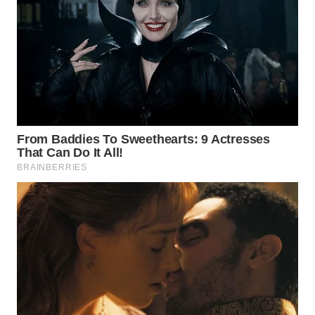
WN
KALTARA
WN
KALSEL
WN
KALTIM
WN
SULSEL
WN
GORONTALO
WN
SULUT