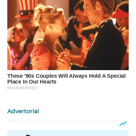
WAHANA
LISTRIK
WAHANA
TRAVEL
WAHANA
TV
WAHANANEWS
ID
WAHANANEWS
CO ID
Advertorial
WAHANANEWS
NET