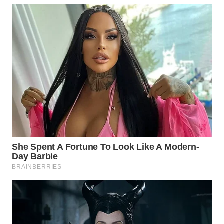
WN
NUSANTARA
WN
JOGJA
WN
JATIM
WN
BALI
WN
KALBAR
WN
KALTENG