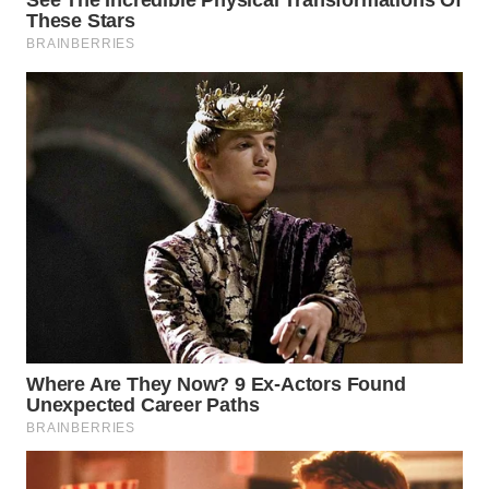
Wahana
Media
Group
WAHANA
NEWS
WAHANA
TANI
WAHANA
ADVOKAT
WAHANA
INFRASTRUKTUR
WAHANA
KONSUMEN