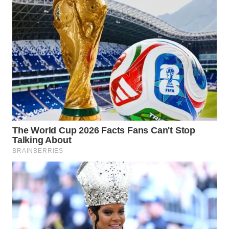
TAPANULI
TENGAH
WN DELI
SERDANG
WN
TEBING
TINGGI
WN
PAKPAK
WN
KARAWANG
WN
BEKASI