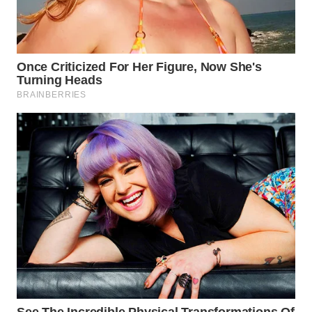
WN
NATUNA
WN
BINTAN
WN
MANDALIKA
WN
LIKUPANG
WN
LABUANBAJO
WN
BORNEO