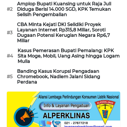
Amplop Bupati Kuansing untuk Raja Juli
PORTAL
#2
Diduga Berisi 14.000 SGD, KPK Temukan
KONSUMEN
Selisih Pengembalian
CBA Minta Kejati DKI Selidiki Proyek
FORWAMKI
Layanan Internet Rp315,8 Miliar, Soroti
#3
Dugaan Potensi Kerugian Negara Rp6,7
Miliar
ALPERKLINAS
Kasus Pemerasan Bupati Pemalang: KPK
#4
Sita Moge, Mobil, Uang Asing hingga Logam
FORJASIDA
Mulia
Banding Kasus Korupsi Pengadaan
TAMBANG
#5
Chromebook, Nadiem Jalani Sidang
NEWS
Perdana
SITUNGIR
NEWS
SIDIKALANG
NEWS