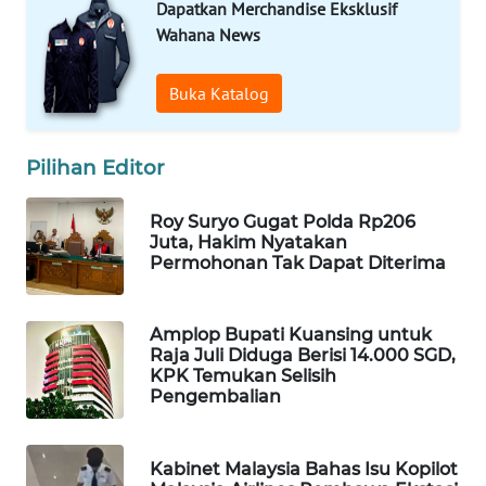
Dapatkan Merchandise Eksklusif
WAHANA
Wahana News
SPORT
Buka Katalog
WAHANA
UMKM
Pilihan Editor
WAHANA
SELEB
Roy Suryo Gugat Polda Rp206
Juta, Hakim Nyatakan
Permohonan Tak Dapat Diterima
WAHANA
PERSONA
Amplop Bupati Kuansing untuk
WAHANA
Raja Juli Diduga Berisi 14.000 SGD,
OTOMOTIF
KPK Temukan Selisih
Pengembalian
WAHANA
HEALTH
Kabinet Malaysia Bahas Isu Kopilot