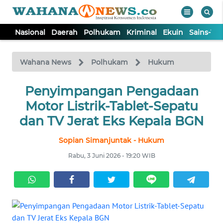
Nasional
Daerah
Polhukam
Kriminal
Ekuin
Sains-Te
WAHANA
Tutup
TV
Wahana News
Polhukam
Hukum
NASIONAL
Penyimpangan Pengadaan
Motor Listrik-Tablet-Sepatu
DAERAH
dan TV Jerat Eks Kepala BGN
Sopian Simanjuntak - Hukum
POLHUKAM
Rabu, 3 Juni 2026 - 19:20 WIB
KRIMINAL
EKUIN