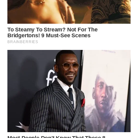
WN
MALUKU
WN
MALUT
WN
DAIRI
WN
DANAU
TOBA
WN
NIAS
WN
LANGKAT