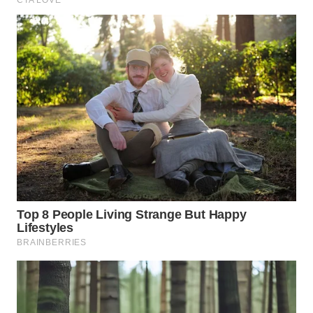
WN
NATUNA
WN
BINTAN
WN
MANDALIKA
WN
LIKUPANG
WN
LABUANBAJO
WN
BORNEO