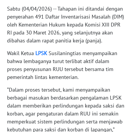
Sabtu (04/04/2026) -- Tahapan ini ditandai dengan
KARIR
penyerahan 491 Daftar Inventarisasi Masalah (DIM)
oleh Kementerian Hukum kepada Komisi XIII DPR
DISCLAIMER
RI pada 30 Maret 2026, yang selanjutnya akan
dibahas dalam rapat panitia kerja (panja).
Wahana
News
Wakil Ketua
LPSK
Susilaningtias menyampaikan
Regional
bahwa lembaganya turut terlibat aktif dalam
proses penyusunan RUU tersebut bersama tim
WN
pemerintah lintas kementerian.
SUMUT
“Dalam proses tersebut, kami menyampaikan
WN
berbagai masukan berdasarkan pengalaman LPSK
JAKARTA
dalam memberikan perlindungan kepada saksi dan
korban, agar pengaturan dalam RUU ini semakin
WN
memperkuat sistem perlindungan serta menjawab
JABAR
kebutuhan para saksi dan korban di lapangan,”