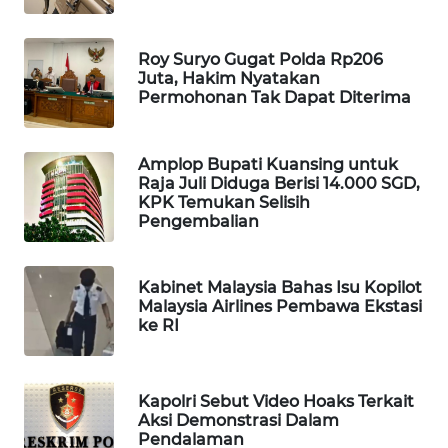
MAWAKA
ID
Roy Suryo Gugat Polda Rp206
Juta, Hakim Nyatakan
Permohonan Tak Dapat Diterima
MARTABAT
NET
Amplop Bupati Kuansing untuk
PLN
Raja Juli Diduga Berisi 14.000 SGD,
KPK Temukan Selisih
WATCH
Pengembalian
MKLI
Kabinet Malaysia Bahas Isu Kopilot
Malaysia Airlines Pembawa Ekstasi
LPKKI
ke RI
LKKI
Kapolri Sebut Video Hoaks Terkait
KOPEKLIN
Aksi Demonstrasi Dalam
Pendalaman