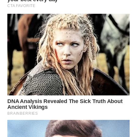
WN
MALUKU
WN
MALUT
WN
DAIRI
WN
DANAU
TOBA
WN
NIAS
WN
LANGKAT