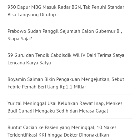
950 Dapur MBG Masuk Radar BGN, Tak Penuhi Standar
WN
Bisa Langsung Ditutup
NUSANTARA
Prabowo Sudah Panggil Sejumlah Calon Gubernur BI,
WN
JOGJA
Siapa Saja?
WN
39 Guru dan Tendik Cabdisdik Wil IV Dairi Terima Satya
JATIM
Lencana Karya Satya
WN
Boyamin Saiman Bikin Pengakuan Mengejutkan, Sebut
BALI
Febrie Pernah Beri Uang Rp1,1 Miliar
WN
Yurizal Meninggal Usai Keluhkan Rawat Inap, Menkes
KALBAR
Budi Gunadi Mengaku Sedih dan Merasa Gagal
WN
Buntut Cacian ke Pasien yang Meninggal, 10 Nakes
KALTENG
Teridentifikasi KKI hingga Dokter Dinonaktifkan