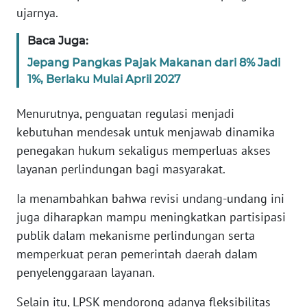
WN
ujarnya.
BANTEN
Baca Juga:
WN
Jepang Pangkas Pajak Makanan dari 8% Jadi
NTT
1%, Berlaku Mulai April 2027
Menurutnya, penguatan regulasi menjadi
WN
KEPRI
kebutuhan mendesak untuk menjawab dinamika
penegakan hukum sekaligus memperluas akses
WN
layanan perlindungan bagi masyarakat.
PAPUA
Ia menambahkan bahwa revisi undang-undang ini
WN
juga diharapkan mampu meningkatkan partisipasi
PAPUA
publik dalam mekanisme perlindungan serta
BARAT
memperkuat peran pemerintah daerah dalam
penyelenggaraan layanan.
WN
RIAU
Selain itu, LPSK mendorong adanya fleksibilitas