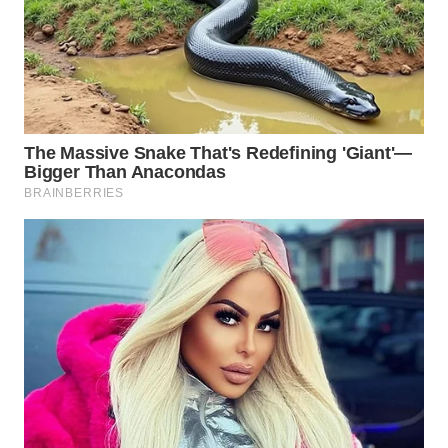
WN
INDRAMAYU
WN
KUNINGAN
WN
MAJALENGKA
WN
SUBANG
WN
SUKABUMI
WN
PURWAKARTA