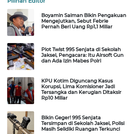
Pilihan Editor
WAHANA
DESA
Boyamin Saiman Bikin Pengakuan
WISATA
Mengejutkan, Sebut Febrie
Pernah Beri Uang Rp1,1 Miliar
LAPAK
WAHANA
Plot Twist 995 Senjata di Sekolah
Jaksel, Pengacara: Itu Airsoft Gun
Wahana
dan Ada Izin Mabes Polri
Network
KONSUMEN
KPU Kotim Diguncang Kasus
LISTRIK
Korupsi, Lima Komisioner Jadi
Tersangka dan Kerugian Ditaksir
Rp10 Miliar
MASYARAKAT
KELISTRIKAN
Bikin Geger! 995 Senjata
WALINKI
Tersimpan di Sekolah Jaksel, Polisi
ID
Masih Selidiki Ruangan Terkunci