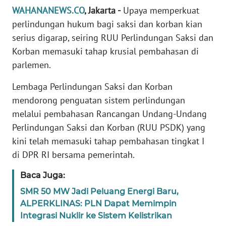
Informasi
WAHANANEWS.CO
, Jakarta -
Upaya memperkuat
perlindungan hukum bagi saksi dan korban kian
INDEKS
BERITA
serius digarap, seiring RUU Perlindungan Saksi dan
Korban memasuki tahap krusial pembahasan di
KONTAK
parlemen.
KAMI
Lembaga Perlindungan Saksi dan Korban
mendorong penguatan sistem perlindungan
INFO
IKLAN
melalui pembahasan Rancangan Undang-Undang
Perlindungan Saksi dan Korban (RUU PSDK) yang
TENTANG
kini telah memasuki tahap pembahasan tingkat I
KAMI
di DPR RI bersama pemerintah.
PEDOMAN
Baca Juga:
MEDIA
SMR 50 MW Jadi Peluang Energi Baru,
SIBER
ALPERKLINAS: PLN Dapat Memimpin
Integrasi Nuklir ke Sistem Kelistrikan
REDAKSI