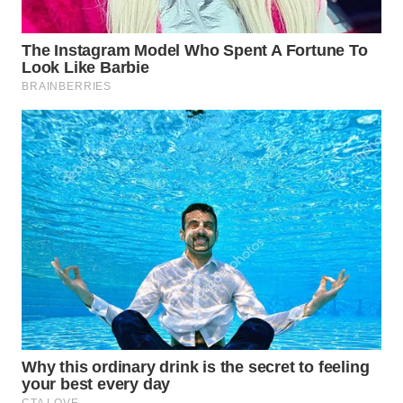
WN
PRIANGAN
TIMUR
WN
SEMARANG
WN
SOLO
WN
BOROBUDUR
WN
MADURA
WN
SURABAYA