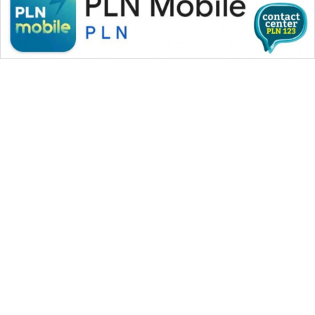
WAHANA MEDIA GROUP
|
|
|
WAHANA NEWS co
WAHANA TANI
WAHANA ADVOKAT
|
|
WAHANA INFRASTRUKTUR
WAHANA KONSUMEN
|
|
|
WAHANA LISTRIK
WAHANA TRAVEL
WAHANA TV
|
|
|
WAHANANEWS id
WAHANANEWS CO ID
WAHANANEWS NET
|
|
|
WAHANA SPORT ID
Wahana UMKM
Wahana Seleb