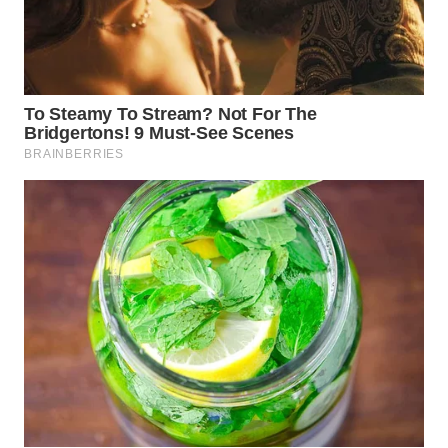
TAPANULI
TENGAH
WN DELI
SERDANG
WN
TEBING
TINGGI
WN
PAKPAK
WN
KARAWANG
WN
BEKASI