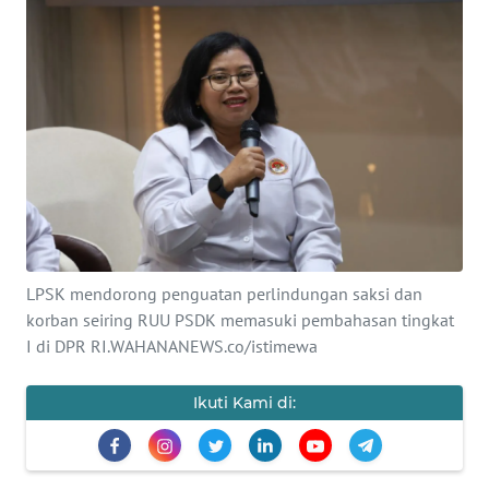
SAINS-TEKNO
KESEHATAN
INTERNASIONAL
SERBA-SERBI
PENDIDIKAN
LPSK mendorong penguatan perlindungan saksi dan
OLAHRAGA
korban seiring RUU PSDK memasuki pembahasan tingkat
I di DPR RI.WAHANANEWS.co/istimewa
OPINI
Ikuti Kami di:
EDITORIAL