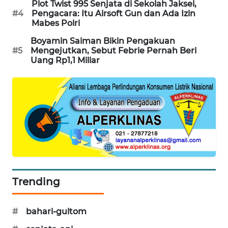
Plot Twist 995 Senjata di Sekolah Jaksel,
#4
Pengacara: Itu Airsoft Gun dan Ada Izin
SIBARAGAS
Mabes Polri
NEWS
Boyamin Saiman Bikin Pengakuan
#5
Mengejutkan, Sebut Febrie Pernah Beri
METRO
Uang Rp1,1 Miliar
SIANTAR
NEWS
METRO
MEDAN
NEWS
METRO
JAKARTA
NEWS
Trending
KRT
NEWS
#
bahari-gultom