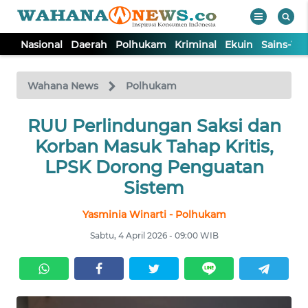
Nasional
Daerah
Polhukam
Kriminal
Ekuin
Sains-Te
WAHANA
Tutup
TV
Wahana News
Polhukam
NASIONAL
RUU Perlindungan Saksi dan
Korban Masuk Tahap Kritis,
DAERAH
LPSK Dorong Penguatan
Sistem
POLHUKAM
Yasminia Winarti - Polhukam
Sabtu, 4 April 2026 - 09:00 WIB
KRIMINAL
EKUIN