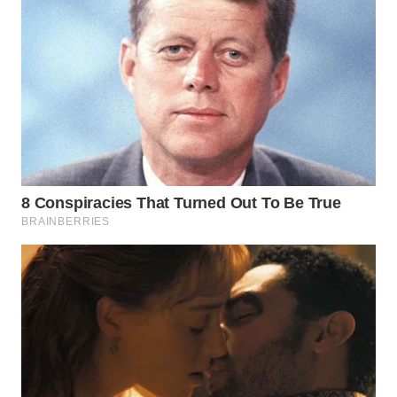
WN
TAPANULI
SELATAN
WN
TANJUNG
LESUNG
WN
KARO
WN
SIMALUNGUN
WN
LABUHANBATU
WN