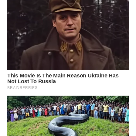
WN
SUMEDANG
WN
CIANJUR
WN
KEPULAUAN
SERIBU
WN
TANGERANG
WN
BINJAI
WN
CIREBON