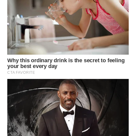
WAHANA
LISTRIK
WAHANA
TRAVEL
WAHANA
TV
WAHANANEWS
ID
WAHANANEWS
CO ID
WAHANANEWS
NET