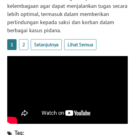
kelembagaan agar dapat menjalankan tugas secara
WN
lebih optimal, termasuk dalam memberikan
SERAMBI
perlindungan kepada saksi dan korban dalam
berbagai kasus pidana.
WN
JAMBI
1
2
Selanjutnya
Lihat Semua
WN
SULTRA
WN
NTB
WN
SULTENG
WN
SULBAR
Tag: