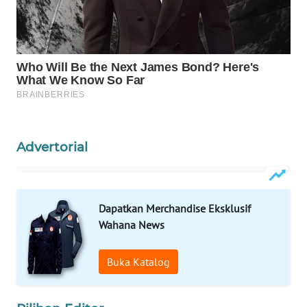
WAHANA
SPORT
WAHANA
UMKM
WAHANA
SELEB
Advertorial
WAHANA
PERSONA
Dapatkan Merchandise Eksklusif
WAHANA
Wahana News
OTOMOTIF
Buka Katalog
WAHANA
HEALTH