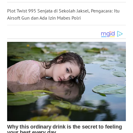
WN
Plot Twist 995 Senjata di Sekolah Jaksel, Pengacara: Itu
KALTARA
Airsoft Gun dan Ada Izin Mabes Polri
WN
KALSEL
WN
KALTIM
WN
SULSEL
WN
GORONTALO
WN
SULUT