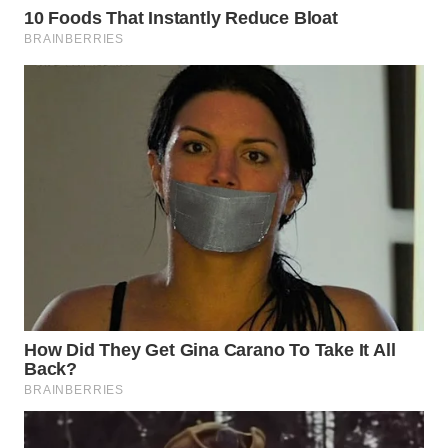
WN
BOGOR
WN
DEPOK
WN
TAPANULI
UTARA
WN
SAMOSIR
WN
PADANG
LAWAS