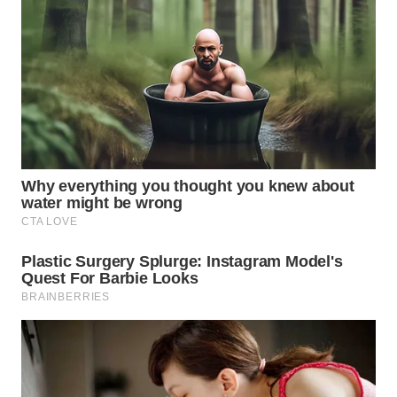
Wahana
Media
Group
WAHANA
NEWS
WAHANA
TANI
WAHANA
ADVOKAT
WAHANA
INFRASTRUKTUR
WAHANA
KONSUMEN