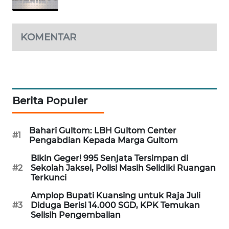
PORTAL
KONSUMEN
KOMENTAR
FORWAMKI
ALPERKLINAS
Berita Populer
FORJASIDA
TAMBANG
Bahari Gultom: LBH Gultom Center
#1
Pengabdian Kepada Marga Gultom
NEWS
Bikin Geger! 995 Senjata Tersimpan di
SITUNGIR
#2
Sekolah Jaksel, Polisi Masih Selidiki Ruangan
Terkunci
NEWS
Amplop Bupati Kuansing untuk Raja Juli
#3
Diduga Berisi 14.000 SGD, KPK Temukan
SIDIKALANG
Selisih Pengembalian
NEWS