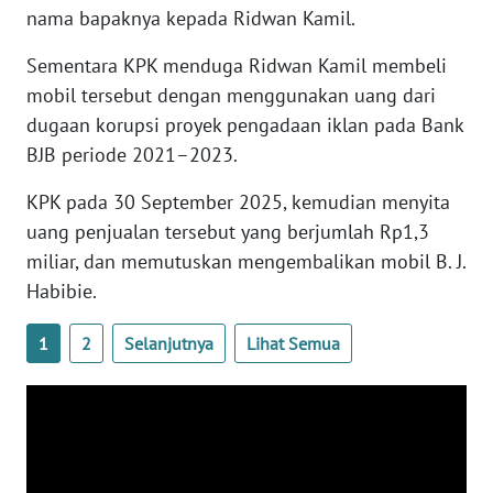
nama bapaknya kepada Ridwan Kamil.
WN
BANTEN
Sementara KPK menduga Ridwan Kamil membeli
mobil tersebut dengan menggunakan uang dari
WN
NTT
dugaan korupsi proyek pengadaan iklan pada Bank
BJB periode 2021–2023.
WN
KPK pada 30 September 2025, kemudian menyita
KEPRI
uang penjualan tersebut yang berjumlah Rp1,3
miliar, dan memutuskan mengembalikan mobil B. J.
WN
PAPUA
Habibie.
1
2
Selanjutnya
Lihat Semua
WN
PAPUA
BARAT
WN
RIAU