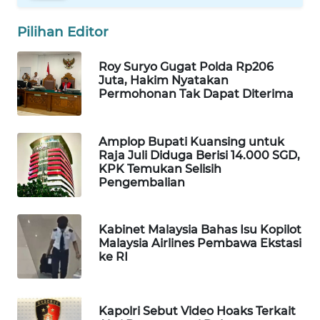
WAHANA
Pilihan Editor
LISTRIK
Roy Suryo Gugat Polda Rp206
WAHANA
Juta, Hakim Nyatakan
TRAVEL
Permohonan Tak Dapat Diterima
WAHANA
Amplop Bupati Kuansing untuk
TV
Raja Juli Diduga Berisi 14.000 SGD,
KPK Temukan Selisih
WAHANANEWS
Pengembalian
ID
Kabinet Malaysia Bahas Isu Kopilot
WAHANANEWS
Malaysia Airlines Pembawa Ekstasi
CO ID
ke RI
WAHANANEWS
NET
Kapolri Sebut Video Hoaks Terkait