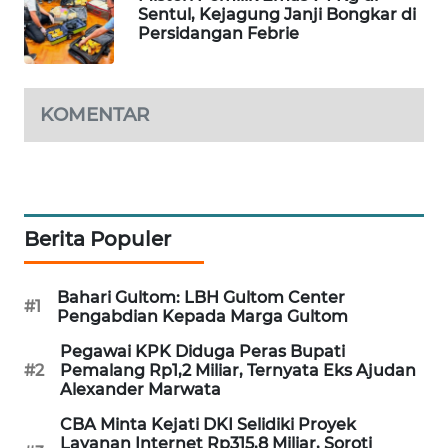
Sentul, Kejagung Janji Bongkar di
WAHANA
Persidangan Febrie
DESA
WISATA
KOMENTAR
LAPAK
WAHANA
Wahana
Network
Berita Populer
KONSUMEN
LISTRIK
Bahari Gultom: LBH Gultom Center
#1
Pengabdian Kepada Marga Gultom
MASYARAKAT
Pegawai KPK Diduga Peras Bupati
KELISTRIKAN
#2
Pemalang Rp1,2 Miliar, Ternyata Eks Ajudan
Alexander Marwata
WALINKI
CBA Minta Kejati DKI Selidiki Proyek
ID
Layanan Internet Rp315,8 Miliar, Soroti