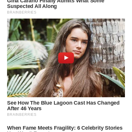
WN
INDRAMAYU
WN
KUNINGAN
WN
MAJALENGKA
WN
SUBANG
WN
SUKABUMI
WN
PURWAKARTA