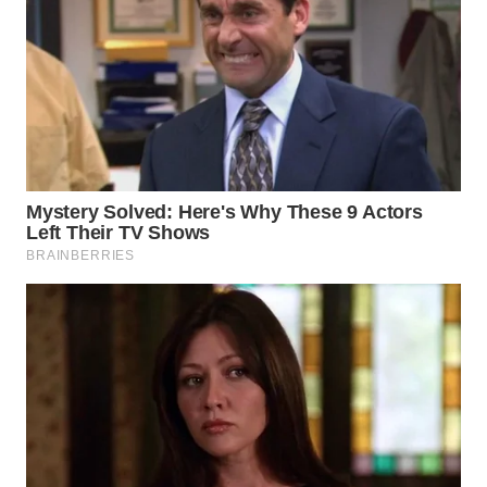
WN
BOGOR
WN
DEPOK
WN
TAPANULI
UTARA
WN
SAMOSIR
WN
PADANG
LAWAS