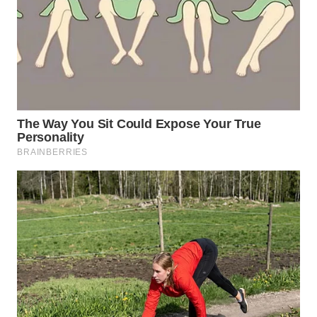
WN
MALUKU
WN
MALUT
WN
DAIRI
WN
DANAU
TOBA
WN
NIAS
WN
LANGKAT