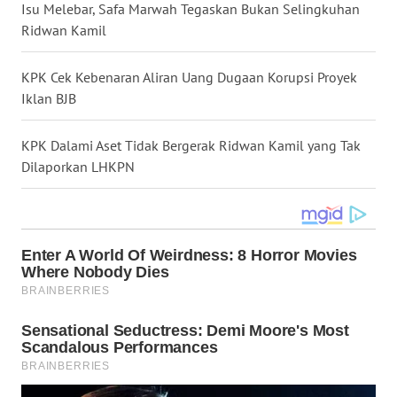
Isu Melebar, Safa Marwah Tegaskan Bukan Selingkuhan
WN
Ridwan Kamil
NUSANTARA
KPK Cek Kebenaran Aliran Uang Dugaan Korupsi Proyek
WN
Iklan BJB
JOGJA
KPK Dalami Aset Tidak Bergerak Ridwan Kamil yang Tak
WN
Dilaporkan LHKPN
JATIM
WN
BALI
WN
KALBAR
WN
KALTENG