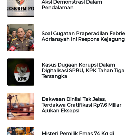
Aksi Demonstrasi Dalam
WAHANA
Pendalaman
SPORT
WAHANA
Soal Gugatan Praperadilan Febrie
UMKM
Adriansyah Ini Respons Kejagung
WAHANA
SELEB
Kasus Dugaan Korupsi Dalam
Digitalisasi SPBU, KPK Tahan Tiga
WAHANA
Tersangka
PERSONA
WAHANA
Dakwaan Dinilai Tak Jelas,
OTOMOTIF
Terdakwa Gratifikasi Rp7,6 Miliar
Ajukan Eksepsi
WAHANA
HEALTH
Misteri Pemilik Emas 74 Kg di