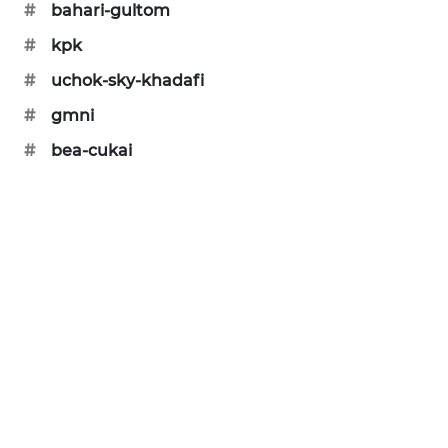
#
bahari-gultom
PORTAL
KONSUMEN
#
kpk
#
uchok-sky-khadafi
FORWAMKI
#
gmni
ALPERKLINAS
#
bea-cukai
FORJASIDA
TAMBANG
NEWS
SITUNGIR
NEWS
SIDIKALANG
NEWS