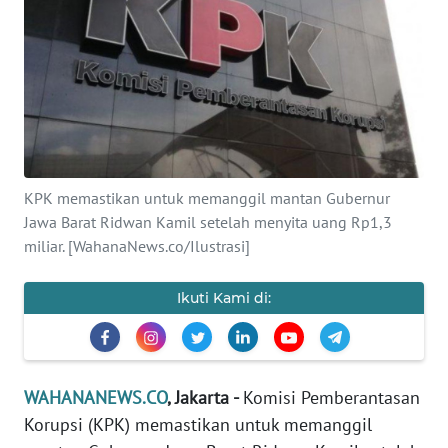
SAINS-TEKNO
KESEHATAN
INTERNASIONAL
SERBA-SERBI
KPK memastikan untuk memanggil mantan Gubernur
Jawa Barat Ridwan Kamil setelah menyita uang Rp1,3
PENDIDIKAN
miliar. [WahanaNews.co/Ilustrasi]
OLAHRAGA
Ikuti Kami di:
OPINI
WAHANANEWS.CO
, Jakarta -
Komisi Pemberantasan
EDITORIAL
Korupsi (KPK) memastikan untuk memanggil