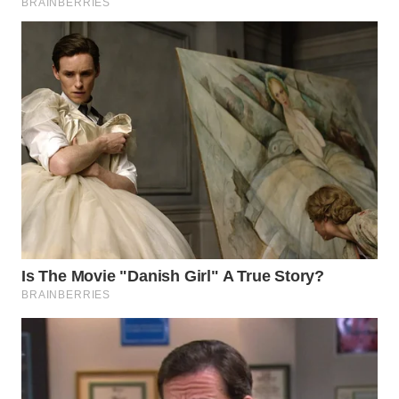
TAPANULI
TENGAH
WN DELI
SERDANG
WN
TEBING
TINGGI
WN
PAKPAK
WN
KARAWANG
WN
BEKASI