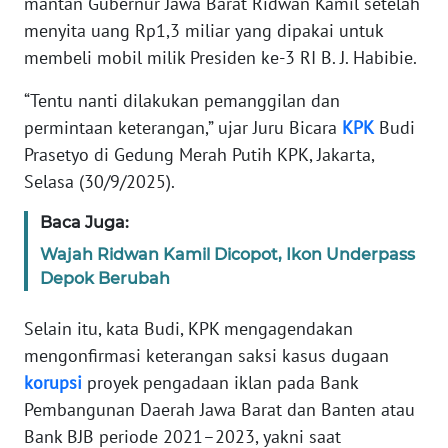
mantan Gubernur Jawa Barat Ridwan Kamil setelah
Informasi
menyita uang Rp1,3 miliar yang dipakai untuk
INDEKS
membeli mobil milik Presiden ke-3 RI B. J. Habibie.
BERITA
“Tentu nanti dilakukan pemanggilan dan
KONTAK
permintaan keterangan,” ujar Juru Bicara
KPK
Budi
KAMI
Prasetyo di Gedung Merah Putih KPK, Jakarta,
Selasa (30/9/2025).
INFO
IKLAN
Baca Juga:
Wajah Ridwan Kamil Dicopot, Ikon Underpass
TENTANG
Depok Berubah
KAMI
Selain itu, kata Budi, KPK mengagendakan
PEDOMAN
mengonfirmasi keterangan saksi kasus dugaan
MEDIA
korupsi
proyek pengadaan iklan pada Bank
SIBER
Pembangunan Daerah Jawa Barat dan Banten atau
Bank BJB periode 2021–2023, yakni saat
REDAKSI