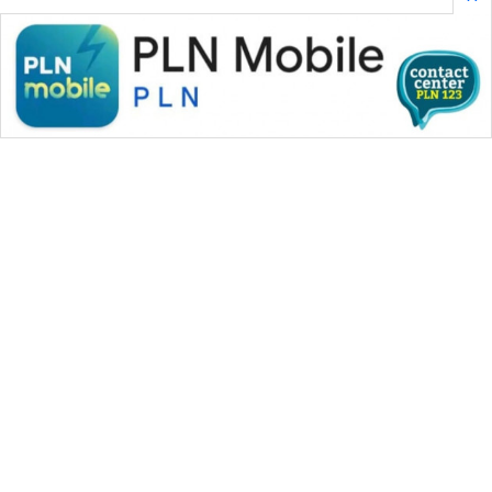
WAHANA MEDIA GROUP
|
|
|
WAHANA NEWS co
WAHANA TANI
WAHANA ADVOKAT
|
|
WAHANA INFRASTRUKTUR
WAHANA KONSUMEN
|
|
|
WAHANA LISTRIK
WAHANA TRAVEL
WAHANA TV