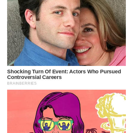
WN
NATUNA
WN
BINTAN
WN
MANDALIKA
WN
LIKUPANG
WN
LABUANBAJO
WN
BORNEO