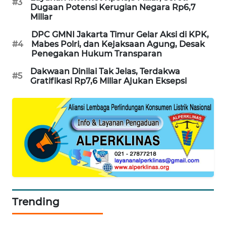
#3
Dugaan Potensi Kerugian Negara Rp6,7
Miliar
MAWAKA
ID
DPC GMNI Jakarta Timur Gelar Aksi di KPK,
#4
Mabes Polri, dan Kejaksaan Agung, Desak
Penegakan Hukum Transparan
MARTABAT
NET
Dakwaan Dinilai Tak Jelas, Terdakwa
#5
Gratifikasi Rp7,6 Miliar Ajukan Eksepsi
PLN
WATCH
MKLI
LPKKI
LKKI
Trending
KOPEKLIN