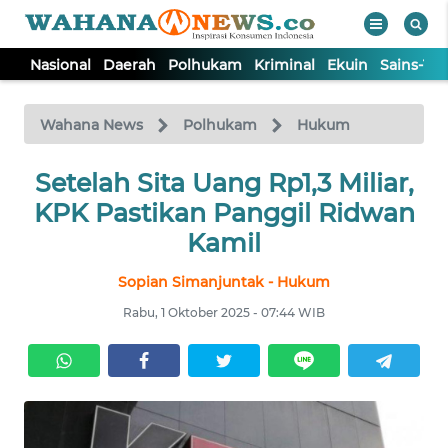
Nasional
Daerah
Polhukam
Kriminal
Ekuin
Sains-Te
WAHANA
Tutup
TV
Wahana News
Polhukam
Hukum
NASIONAL
Setelah Sita Uang Rp1,3 Miliar,
KPK Pastikan Panggil Ridwan
DAERAH
Kamil
Sopian Simanjuntak - Hukum
POLHUKAM
Rabu, 1 Oktober 2025 - 07:44 WIB
KRIMINAL
EKUIN