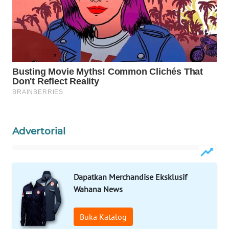
Wahana
Media
Group
WAHANA
NEWS
WAHANA
TANI
Advertorial
WAHANA
ADVOKAT
WAHANA
Dapatkan Merchandise Eksklusif
INFRASTRUKTUR
Wahana News
WAHANA
Buka Katalog
KONSUMEN