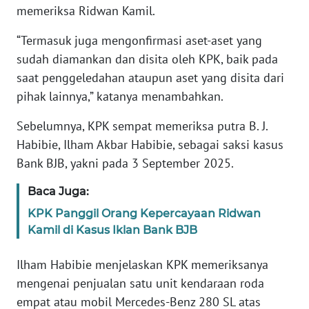
memeriksa Ridwan Kamil.
KARIR
“Termasuk juga mengonfirmasi aset-aset yang
sudah diamankan dan disita oleh KPK, baik pada
DISCLAIMER
saat penggeledahan ataupun aset yang disita dari
pihak lainnya,” katanya menambahkan.
Wahana
News
Sebelumnya, KPK sempat memeriksa putra B. J.
Regional
Habibie, Ilham Akbar Habibie, sebagai saksi kasus
Bank BJB, yakni pada 3 September 2025.
WN
SUMUT
Baca Juga:
KPK Panggil Orang Kepercayaan Ridwan
WN
Kamil di Kasus Iklan Bank BJB
JAKARTA
Ilham Habibie menjelaskan KPK memeriksanya
WN
mengenai penjualan satu unit kendaraan roda
JABAR
empat atau mobil Mercedes-Benz 280 SL atas