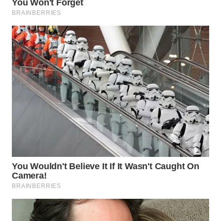
WN
PRIANGAN
TIMUR
WN
SEMARANG
WN
SOLO
WN
BOROBUDUR
WN
MADURA
WN
SURABAYA