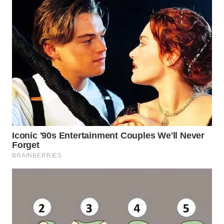
WN
KALTARA
WN
KALSEL
WN
KALTIM
WN
SULSEL
WN
GORONTALO
WN
SULUT