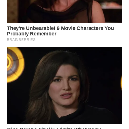
WN
SUMEDANG
WN
CIANJUR
WN
KEPULAUAN
SERIBU
WN
TANGERANG
WN
BINJAI
WN
CIREBON