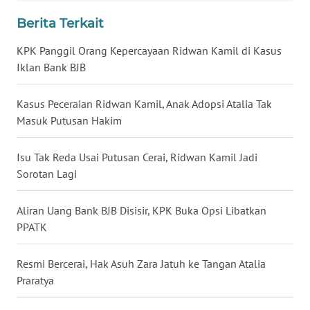
WN
Berita Terkait
BABEL
KPK Panggil Orang Kepercayaan Ridwan Kamil di Kasus
Iklan Bank BJB
WN
SUMBAR
Kasus Peceraian Ridwan Kamil, Anak Adopsi Atalia Tak
Masuk Putusan Hakim
WN
SUMSEL
Isu Tak Reda Usai Putusan Cerai, Ridwan Kamil Jadi
Sorotan Lagi
WN
BENGKULU
Aliran Uang Bank BJB Disisir, KPK Buka Opsi Libatkan
WN
PPATK
LAMPUNG
Resmi Bercerai, Hak Asuh Zara Jatuh ke Tangan Atalia
WN
Praratya
JATENG