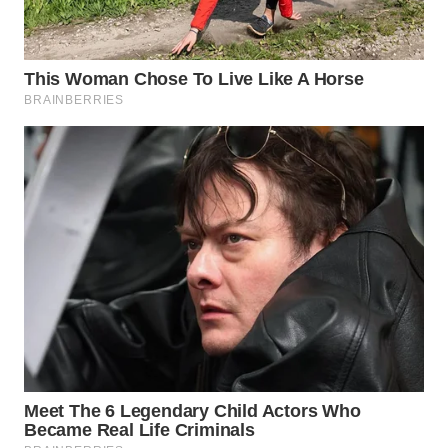
WN
TAPANULI
SELATAN
WN
TANJUNG
LESUNG
WN
KARO
WN
SIMALUNGUN
WN
LABUHANBATU
WN