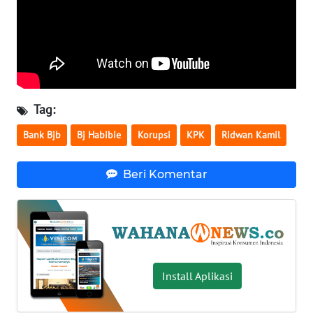
WN
SERAMBI
WN
JAMBI
Tag:
WN
Bank Bjb
Bj Habibie
Korupsi
KPK
Ridwan Kamil
SULTRA
Beri Komentar
WN
NTB
WN
SULTENG
Install Aplikasi
WN
SULBAR