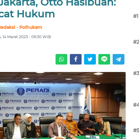
akarta, Otto Hasibuan:
cat Hukum
#1
edaksi - Polhukam
a, 14 Maret 2023 - 09:30 WIB
#
#
#
#