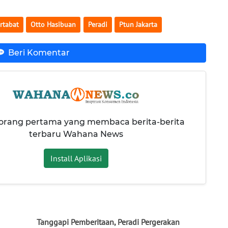
rtabat
Otto Hasibuan
Peradi
Ptun Jakarta
Beri Komentar
 orang pertama yang membaca berita-berita
terbaru Wahana News
Install Aplikasi
Tanggapi Pemberitaan, Peradi Pergerakan