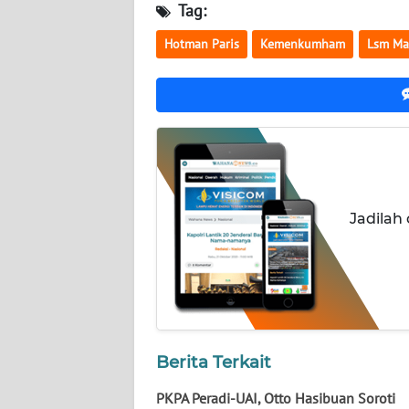
NUSANTARA
Tag:
Hotman Paris
Kemenkumham
Lsm Ma
WN
JOGJA
WN
JATIM
WN
BALI
Jadilah
WN
KALBAR
WN
KALTENG
Berita Terkait
WN
PKPA Peradi-UAI, Otto Hasibuan Soroti