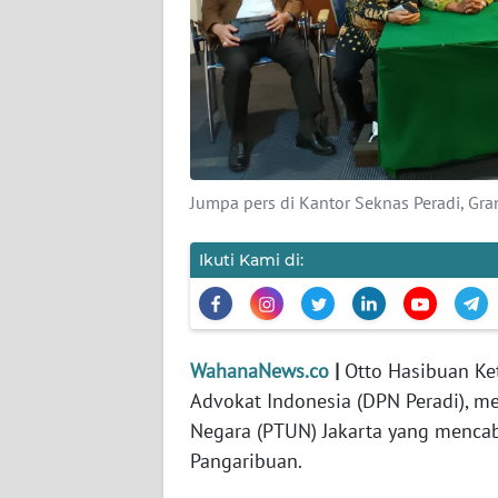
KARIR
DISCLAIMER
Wahana
News
Regional
Jumpa pers di Kantor Seknas Peradi, Gran
WN
SUMUT
Ikuti Kami di:
WN
JAKARTA
WahanaNews.co
|
Otto Hasibuan K
WN
Advokat Indonesia (DPN Peradi), m
JABAR
Negara (PTUN) Jakarta yang menc
Pangaribuan.
WN
BANTEN