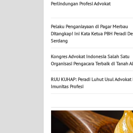
KALTARA
Perlindungan Profesi Advokat
WN
KALSEL
Pelaku Penganiayaan di Pagar Merbau
Ditangkap! Ini Kata Ketua PBH Peradi De
WN
Serdang
KALTIM
Kongres Advokat Indonesia Salah Satu
WN
Organisasi Pengacara Terbaik di Tanah Ai
SULSEL
RUU KUHAP: Peradi Luhut Usul Advokat
WN
Imunitas Profesi
GORONTALO
WN
SULUT
WN
MALUKU