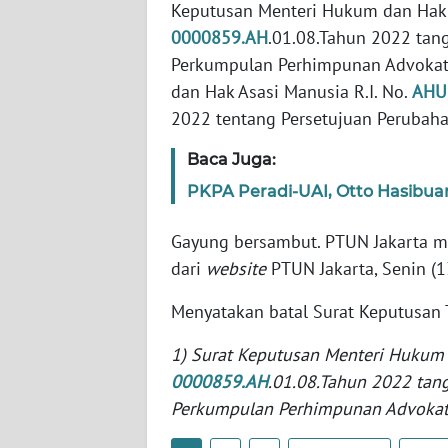
Keputusan Menteri Hukum dan Hak A
SERAMBI
0000859.AH
.01.08.Tahun 2022 tan
Perkumpulan Perhimpunan Advokat 
WN
JAMBI
dan Hak Asasi Manusia R.I. No.
AHU
2022 tentang Persetujuan Perubah
WN
Baca Juga:
SULTRA
PKPA Peradi-UAI, Otto Hasibuan
WN
NTB
Gayung bersambut. PTUN Jakarta m
dari
website
PTUN Jakarta, Senin (
WN
Menyatakan batal Surat Keputusan
SULTENG
1) Surat Keputusan Menteri Hukum 
WN
0000859.AH
.01.08.Tahun 2022 tan
SULBAR
Perkumpulan Perhimpunan Advokat 
WN