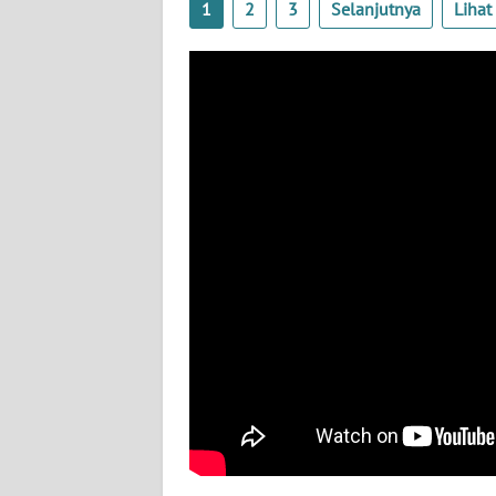
1
2
3
Selanjutnya
Liha
BABEL
WN
SUMBAR
WN
SUMSEL
WN
BENGKULU
WN
LAMPUNG
WN
JATENG
WN