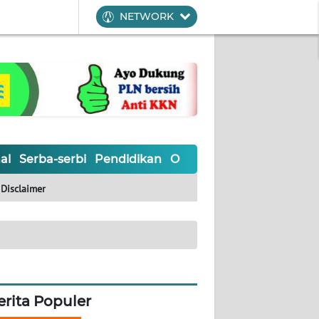
NETWORK
al
Serba-serbi
Pendidikan
Olahraga
Opini
Editoria
Disclaimer
erita Populer