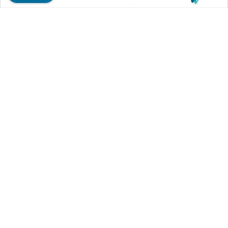
WAHANA MEDIA GROUP
|
|
|
WAHANA NEWS co
WAHANA TANI
WAHANA ADVOKAT
|
|
WAHANA INFRASTRUKTUR
WAHANA KONSUMEN
|
|
|
WAHANA LISTRIK
WAHANA TRAVEL
WAHANA TV
|
|
|
WAHANANEWS id
WAHANANEWS CO ID
WAHANANEWS NET
|
|
|
WAHANA SPORT ID
Wahana UMKM
Wahana Seleb
|
|
|
Wahana Persona
Wahana Otomotif
Wahana Health
|
Wahana Desa Wisata
Lapak Wahana