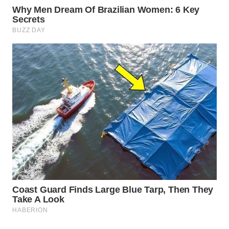
WN
PRIANGAN
TIMUR
WN
SEMARANG
WN
SOLO
WN
BOROBUDUR
WN
MADURA
WN
SURABAYA