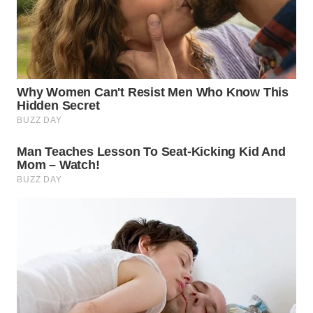
WN
SUMEDANG
WN
CIANJUR
WN
KEPULAUAN
SERIBU
WN
TANGERANG
WN
BINJAI
WN
CIREBON