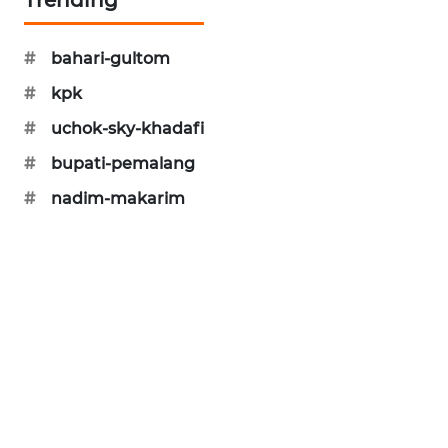
PORTAL
KONSUMEN
#
bahari-gultom
#
kpk
FORWAMKI
#
uchok-sky-khadafi
ALPERKLINAS
#
bupati-pemalang
#
nadim-makarim
FORJASIDA
TAMBANG
NEWS
SITUNGIR
NEWS
SIDIKALANG
NEWS