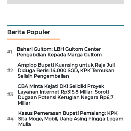
WAHANA
DESA
WISATA
Berita Populer
LAPAK
WAHANA
Bahari Gultom: LBH Gultom Center
#1
Pengabdian Kepada Marga Gultom
Wahana
Network
Amplop Bupati Kuansing untuk Raja Juli
#2
Diduga Berisi 14.000 SGD, KPK Temukan
Selisih Pengembalian
KONSUMEN
LISTRIK
CBA Minta Kejati DKI Selidiki Proyek
Layanan Internet Rp315,8 Miliar, Soroti
#3
Dugaan Potensi Kerugian Negara Rp6,7
MASYARAKAT
Miliar
KELISTRIKAN
Kasus Pemerasan Bupati Pemalang: KPK
#4
Sita Moge, Mobil, Uang Asing hingga Logam
WALINKI
Mulia
ID