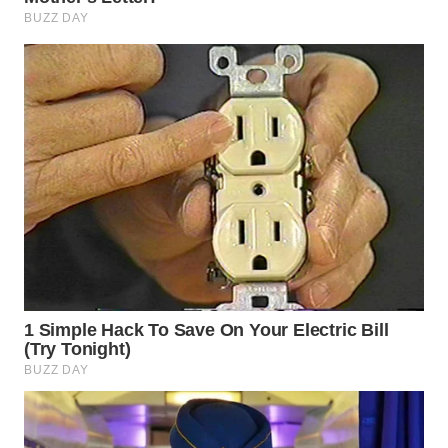
TAPANULI
TENGAH
WN DELI
SERDANG
WN
TEBING
TINGGI
WN
PAKPAK
WN
KARAWANG
WN
BEKASI