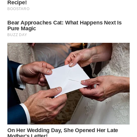
WN
TAPANULI
SELATAN
WN
TANJUNG
LESUNG
WN
KARO
WN
SIMALUNGUN
WN
LABUHANBATU
WN