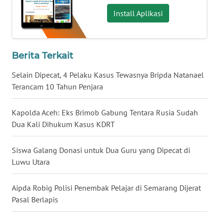
Install Aplikasi
WN
BABEL
WN
Berita Terkait
SUMBAR
Selain Dipecat, 4 Pelaku Kasus Tewasnya Bripda Natanael
Terancam 10 Tahun Penjara
WN
SUMSEL
Kapolda Aceh: Eks Brimob Gabung Tentara Rusia Sudah
WN
Dua Kali Dihukum Kasus KDRT
BENGKULU
Siswa Galang Donasi untuk Dua Guru yang Dipecat di
WN
Luwu Utara
LAMPUNG
Aipda Robig Polisi Penembak Pelajar di Semarang Dijerat
WN
Pasal Berlapis
JATENG