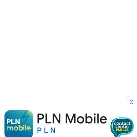
SONYA
ASA
NEWS
X