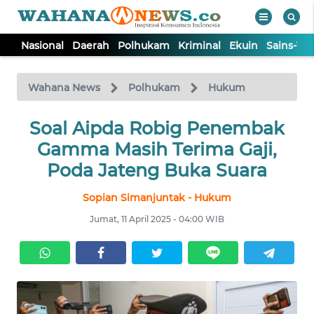
Nasional
Daerah
Polhukam
Kriminal
Ekuin
Sains-Te
WAHANA
Tutup
TV
Wahana News
Polhukam
Hukum
NASIONAL
Soal Aipda Robig Penembak
Gamma Masih Terima Gaji,
DAERAH
Poda Jateng Buka Suara
Sopian Simanjuntak - Hukum
POLHUKAM
Jumat, 11 April 2025 - 04:00 WIB
KRIMINAL
EKUIN