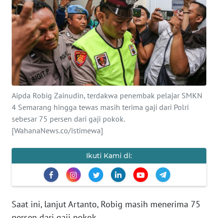
SAINS-TEKNO
KESEHATAN
INTERNASIONAL
SERBA-SERBI
Aipda Robig Zainudin, terdakwa penembak pelajar SMKN
4 Semarang hingga tewas masih terima gaji dari Polri
PENDIDIKAN
sebesar 75 persen dari gaji pokok.
[WahanaNews.co/istimewa]
OLAHRAGA
Ikuti Kami di:
OPINI
EDITORIAL
Saat ini, lanjut Artanto, Robig masih menerima 75
persen dari gaji pokok.