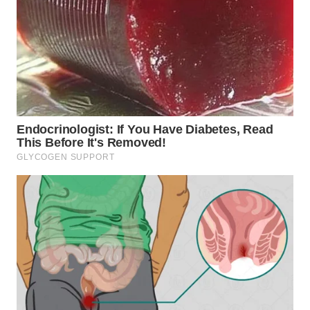
WN
KALTARA
WN
KALSEL
WN
KALTIM
WN
SULSEL
WN
GORONTALO
WN
SULUT