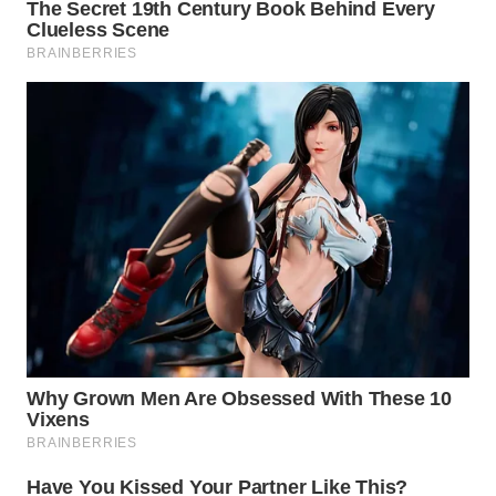
WN
NATUNA
WN
BINTAN
WN
MANDALIKA
WN
LIKUPANG
WN
LABUANBAJO
WN
BORNEO