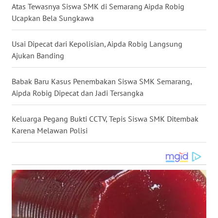
Atas Tewasnya Siswa SMK di Semarang Aipda Robig
WN
Ucapkan Bela Sungkawa
NUSANTARA
Usai Dipecat dari Kepolisian, Aipda Robig Langsung
WN
Ajukan Banding
JOGJA
Babak Baru Kasus Penembakan Siswa SMK Semarang,
WN
Aipda Robig Dipecat dan Jadi Tersangka
JATIM
Keluarga Pegang Bukti CCTV, Tepis Siswa SMK Ditembak
WN
Karena Melawan Polisi
BALI
WN
KALBAR
WN
KALTENG