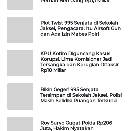
Pernah Beri Uang Rp1,1 Miliar
WAHANA
LISTRIK
Plot Twist 995 Senjata di Sekolah
Jaksel, Pengacara: Itu Airsoft Gun
WAHANA
dan Ada Izin Mabes Polri
TRAVEL
WAHANA
KPU Kotim Diguncang Kasus
TV
Korupsi, Lima Komisioner Jadi
Tersangka dan Kerugian Ditaksir
Rp10 Miliar
WAHANANEWS
ID
Bikin Geger! 995 Senjata
WAHANANEWS
Tersimpan di Sekolah Jaksel, Polisi
Masih Selidiki Ruangan Terkunci
CO ID
WAHANANEWS
NET
Roy Suryo Gugat Polda Rp206
Juta, Hakim Nyatakan