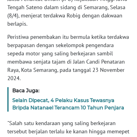
Tengah Sateno dalam sidang di Semarang, Selasa
KARIR
(8/4), menjerat terdakwa Robig dengan dakwaan
berlapis.
DISCLAIMER
Peristiwa penembakan itu bermula ketika terdakwa
berpapasan dengan sekelompok pengendara
Wahana
News
sepeda motor yang saling berkejaran sambil
Regional
membawa senjata tajam di Jalan Candi Penataran
Raya, Kota Semarang, pada tanggal 23 November
WN
2024.
SUMUT
Baca Juga:
WN
Selain Dipecat, 4 Pelaku Kasus Tewasnya
JAKARTA
Bripda Natanael Terancam 10 Tahun Penjara
WN
"Salah satu kendaraan yang saling berkejaran
JABAR
tersebut berjalan terlalu ke kanan hingga memepet