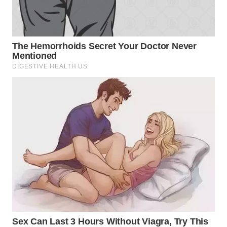
WN
MALUKU
WN
MALUT
WN
DAIRI
WN
DANAU
TOBA
WN
NIAS
WN
LANGKAT