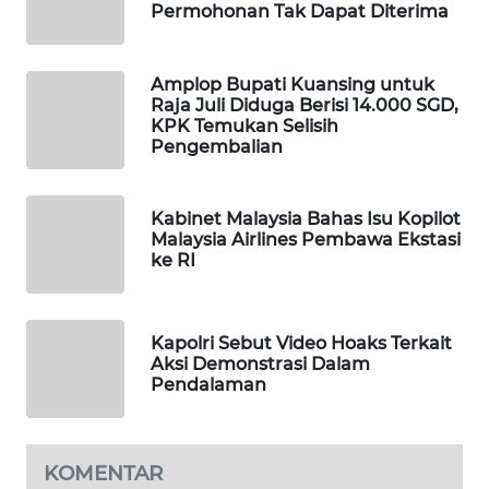
Permohonan Tak Dapat Diterima
WAHANA
SPORT
Amplop Bupati Kuansing untuk
Raja Juli Diduga Berisi 14.000 SGD,
WAHANA
KPK Temukan Selisih
UMKM
Pengembalian
WAHANA
SELEB
Kabinet Malaysia Bahas Isu Kopilot
Malaysia Airlines Pembawa Ekstasi
ke RI
WAHANA
PERSONA
Kapolri Sebut Video Hoaks Terkait
WAHANA
Aksi Demonstrasi Dalam
OTOMOTIF
Pendalaman
WAHANA
HEALTH
KOMENTAR