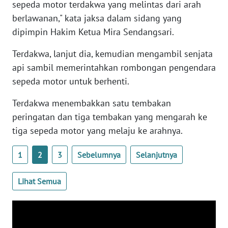
sepeda motor terdakwa yang melintas dari arah
WN
berlawanan," kata jaksa dalam sidang yang
BANTEN
dipimpin Hakim Ketua Mira Sendangsari.
WN
Terdakwa, lanjut dia, kemudian mengambil senjata
NTT
api sambil memerintahkan rombongan pengendara
sepeda motor untuk berhenti.
WN
KEPRI
Terdakwa menembakkan satu tembakan
peringatan dan tiga tembakan yang mengarah ke
WN
tiga sepeda motor yang melaju ke arahnya.
PAPUA
1
2
3
Sebelumnya
Selanjutnya
WN
PAPUA
BARAT
Lihat Semua
WN
RIAU