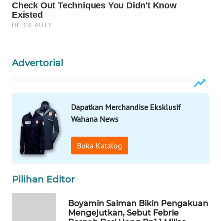
Wahana
Media
Group
WAHANA
Advertorial
NEWS
WAHANA
TANI
Dapatkan Merchandise Eksklusif
Wahana News
WAHANA
ADVOKAT
Buka Katalog
WAHANA
INFRASTRUKTUR
Pilihan Editor
WAHANA
Boyamin Saiman Bikin Pengakuan
KONSUMEN
Mengejutkan, Sebut Febrie