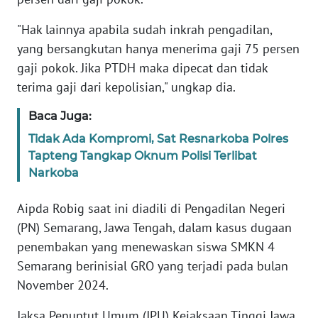
Informasi
"Hak lainnya apabila sudah inkrah pengadilan,
INDEKS
yang bersangkutan hanya menerima gaji 75 persen
BERITA
gaji pokok. Jika PTDH maka dipecat dan tidak
terima gaji dari kepolisian," ungkap dia.
KONTAK
KAMI
Baca Juga:
Tidak Ada Kompromi, Sat Resnarkoba Polres
INFO
Tapteng Tangkap Oknum Polisi Terlibat
IKLAN
Narkoba
TENTANG
Aipda Robig saat ini diadili di Pengadilan Negeri
KAMI
(PN) Semarang, Jawa Tengah, dalam kasus dugaan
penembakan yang menewaskan siswa SMKN 4
PEDOMAN
MEDIA
Semarang berinisial GRO yang terjadi pada bulan
SIBER
November 2024.
REDAKSI
Jaksa Penuntut Umum (JPU) Kejaksaan Tinggi Jawa