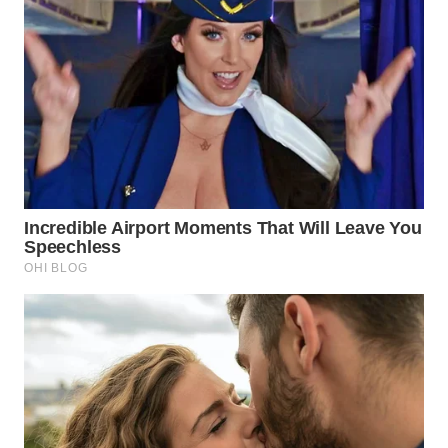
WN
BOGOR
WN
DEPOK
WN
TAPANULI
UTARA
WN
SAMOSIR
WN
PADANG
LAWAS