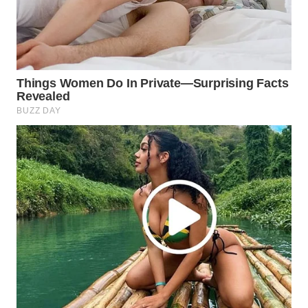
WN
INDRAMAYU
WN
KUNINGAN
WN
MAJALENGKA
WN
SUBANG
WN
SUKABUMI
WN
PURWAKARTA