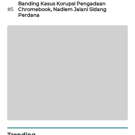
Banding Kasus Korupsi Pengadaan
#5
Chromebook, Nadiem Jalani Sidang
MAWAKA
Perdana
ID
MARTABAT
NET
PLN
WATCH
MKLI
LPKKI
LKKI
KOPEKLIN
Trending