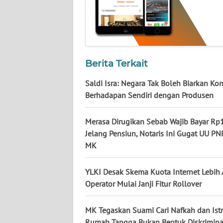
KALTARA
WN
KALSEL
Berita Terkait
WN
KALTIM
Saldi Isra: Negara Tak Boleh Biarkan K
Berhadapan Sendiri dengan Produsen
WN
SULSEL
Merasa Dirugikan Sebab Wajib Bayar Rp1
Jelang Pensiun, Notaris Ini Gugat UU PN
WN
MK
GORONTALO
YLKI Desak Skema Kuota Internet Lebih A
WN
Operator Mulai Janji Fitur Rollover
SULUT
MK Tegaskan Suami Cari Nafkah dan Istr
WN
Rumah Tangga Bukan Bentuk Diskrimina
MALUKU