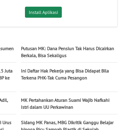
Install Aplikasi
onsumen
Putusan MK: Dana Pensiun Tak Harus Dicairkan
Berkala, Bisa Sekaligus
5 Juta
Ini Daftar Hak Pekerja yang Bisa Didapat Bila
BP ke
Terkena PHK-Tak Cuma Pesangon
dil,
MK Pertahankan Aturan Suami Wajib Nafkahi
Istri dalam UU Perkawinan
i Urus
Sidang MK Panas, MBG Dikritik Ganggu Belajar
si
hingga Picu Sampah Plastik di Sekolah