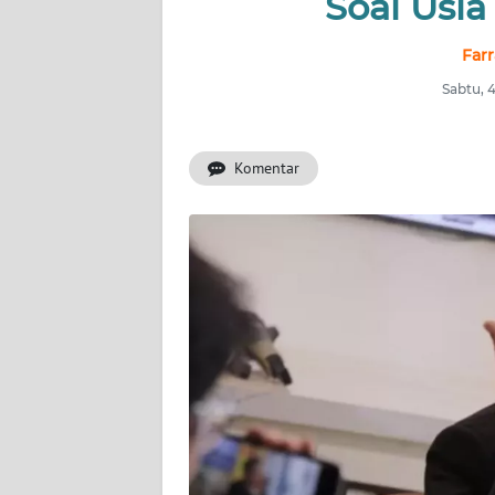
Soal Usi
INDEKS
BERITA
Far
Sabtu, 
KONTAK
KAMI
Komentar
INFO
IKLAN
TENTANG
KAMI
PEDOMAN
MEDIA
SIBER
REDAKSI