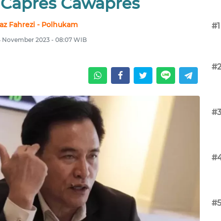
a Capres Cawapres
raz Fahrezi - Polhukam
#1
4 November 2023 - 08:07 WIB
#
#
#
#