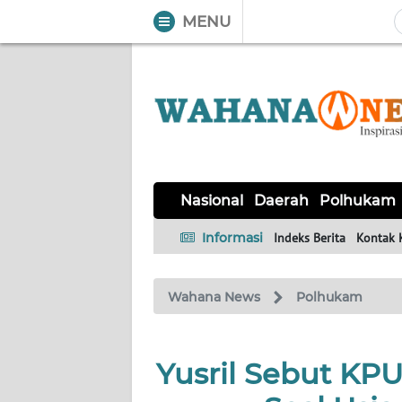
MENU
WAHANA
Tutup
TV
NASIONAL
DAERAH
POLHUKAM
KRIMINAL
EKUIN
SAINS-
KESEHATAN
INTERNASIONAL
Nasional
Daerah
Polhukam
TEKNO
Informasi
Indeks Berita
Kontak 
SERBA-
PENDIDIKAN
OLAHRAGA
OPINI
SERBI
Wahana News
Polhukam
EDITORIAL
Yusril Sebut KP
Informasi