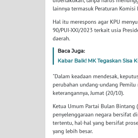
diberlakukan, tanpa harus menung
lainnya termasuk Peraturan Komisi
WN
Hal itu merespons agar KPU menyu
NTT
90/PUI-XXI/2023 terkait usia Pres
daerah.
WN
KEPRI
Baca Juga:
Kabar Baik! MK Tegaskan Sisa K
WN
PAPUA
"Dalam keadaan mendesak, keputus
WN
perubahan undang-undang Pemilu m
PAPUA
keterangannya, Jumat (20/10).
BARAT
Ketua Umum Partai Bulan Bintang (
WN
penyelenggaraan negara bersifat d
RIAU
tertentu, hal-hal yang bersifat pr
yang lebih besar.
WN