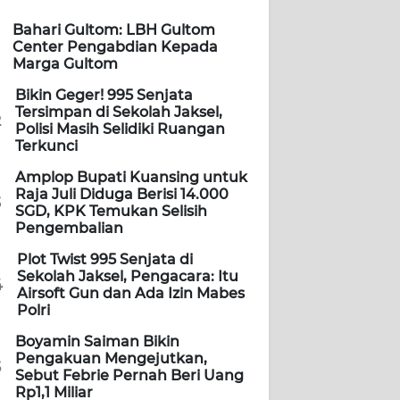
Bahari Gultom: LBH Gultom
Center Pengabdian Kepada
Marga Gultom
Bikin Geger! 995 Senjata
Tersimpan di Sekolah Jaksel,
2
Polisi Masih Selidiki Ruangan
Terkunci
Amplop Bupati Kuansing untuk
Raja Juli Diduga Berisi 14.000
3
SGD, KPK Temukan Selisih
Pengembalian
Plot Twist 995 Senjata di
Sekolah Jaksel, Pengacara: Itu
4
Airsoft Gun dan Ada Izin Mabes
Polri
Boyamin Saiman Bikin
Pengakuan Mengejutkan,
5
Sebut Febrie Pernah Beri Uang
Rp1,1 Miliar