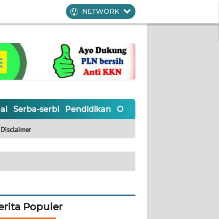
NETWORK
al
Serba-serbi
Pendidikan
Olahraga
Opini
Editoria
Disclaimer
erita Populer