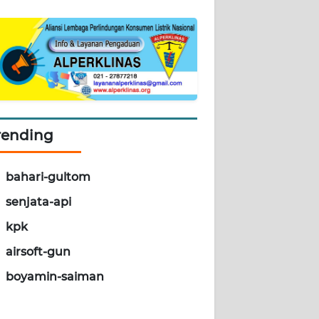
rending
bahari-gultom
senjata-api
kpk
airsoft-gun
boyamin-saiman