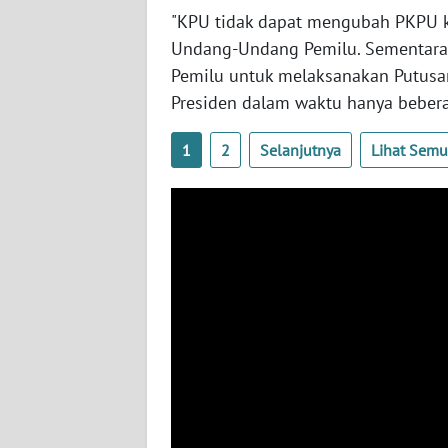
BABEL
"KPU tidak dapat mengubah PKPU 
Undang-Undang Pemilu. Sementara,
WN
Pemilu untuk melaksanakan Putusan
SUMBAR
Presiden dalam waktu hanya beberapa
WN
1
2
Selanjutnya
Lihat Sem
SUMSEL
WN
BENGKULU
WN
LAMPUNG
WN
JATENG
WN