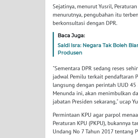
SERAMBI
Sejatinya, menurut Yusril, Peratur
menurutnya, pengubahan itu terbe
WN
berkonsultasi dengan DPR.
JAMBI
Baca Juga:
WN
Saldi Isra: Negara Tak Boleh 
SULTRA
Produsen
WN
"Sementara DPR sedang reses sehing
NTB
jadwal Pemilu terkait pendaftaran P
langsung dengan perintah UUD 45 a
WN
Menunda ini, akan menimbulkan dam
SULTENG
jabatan Presiden sekarang," ucap Yus
WN
Permintaan KPU agar parpol menaa
SULBAR
Peraturan KPU (PKPU), bukannya tan
Undang No 7 Tahun 2017 tentang P
WN