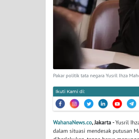
KARIR
DISCLAIMER
Wahana
News
Regional
WN
SUMUT
Pakar politik tata negara Yusril Ihza M
WN
Ikuti Kami di:
JAKARTA
WN
JABAR
WahanaNews.co
, Jakarta -
Yusril Ih
dalam situasi mendesak putusan M
WN
BANTEN