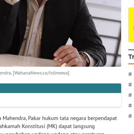
T
ahendra. [WahanaNews.co/Istimewa]
#
#
#
#
#
za Mahendra, Pakar hukum tata negara berpendapat
ahkamah Konstitusi (MK) dapat langsung