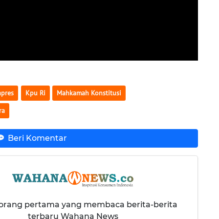
apres
Kpu Ri
Mahkamah Konstitusi
ra
Beri Komentar
 orang pertama yang membaca berita-berita
terbaru Wahana News