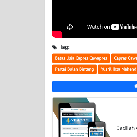
NUSANTARA
WN
JOGJA
WN
Tag:
JATIM
Batas Usia Capres Cawapres
Capres Caw
WN
Partai Bulan Bintang
Yusril Ihza Mahend
BALI
WN
KALBAR
WN
KALTENG
Jadilah
WN