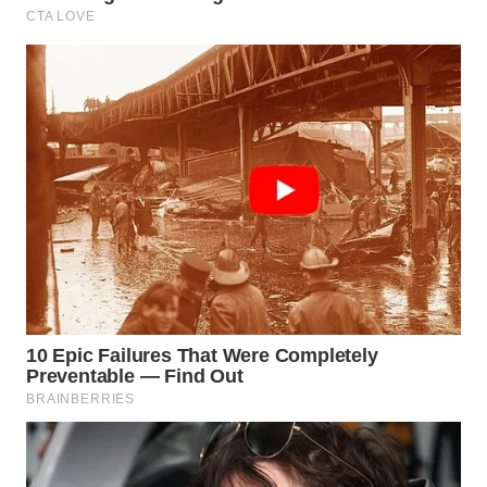
Wahana
Media
Group
WAHANA
NEWS
WAHANA
TANI
WAHANA
ADVOKAT
WAHANA
INFRASTRUKTUR
WAHANA
KONSUMEN