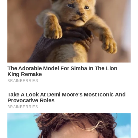
WN
INDRAMAYU
WN
KUNINGAN
WN
MAJALENGKA
WN
SUBANG
WN
SUKABUMI
WN
PURWAKARTA