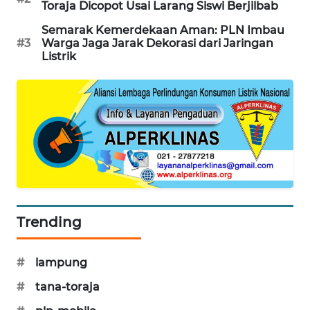
Toraja Dicopot Usai Larang Siswi Berjilbab
PORTAL
KONSUMEN
Semarak Kemerdekaan Aman: PLN Imbau
#3
Warga Jaga Jarak Dekorasi dari Jaringan
Listrik
FORWAMKI
ALPERKLINAS
FORJASIDA
TAMBANG
NEWS
Trending
SITUNGIR
NEWS
#
lampung
SIDIKALANG
#
tana-toraja
NEWS