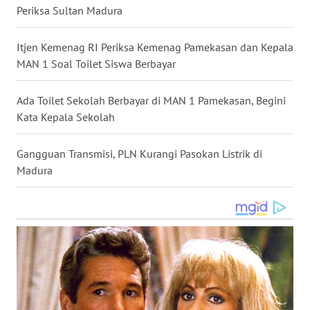
Periksa Sultan Madura
WN
NUSANTARA
Itjen Kemenag RI Periksa Kemenag Pamekasan dan Kepala
MAN 1 Soal Toilet Siswa Berbayar
WN
JOGJA
Ada Toilet Sekolah Berbayar di MAN 1 Pamekasan, Begini
Kata Kepala Sekolah
WN
JATIM
Gangguan Transmisi, PLN Kurangi Pasokan Listrik di
Madura
WN
BALI
WN
KALBAR
WN
KALTENG