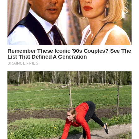
WN
KALTARA
WN
KALSEL
WN
KALTIM
WN
SULSEL
WN
GORONTALO
WN
SULUT