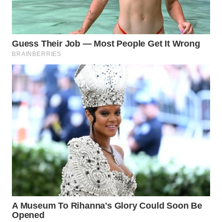
WN
BOGOR
WN
DEPOK
WN
TAPANULI
UTARA
WN
SAMOSIR
WN
PADANG
LAWAS