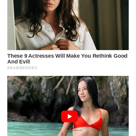
TAPANULI
TENGAH
WN DELI
SERDANG
WN
TEBING
TINGGI
WN
PAKPAK
WN
KARAWANG
WN
BEKASI