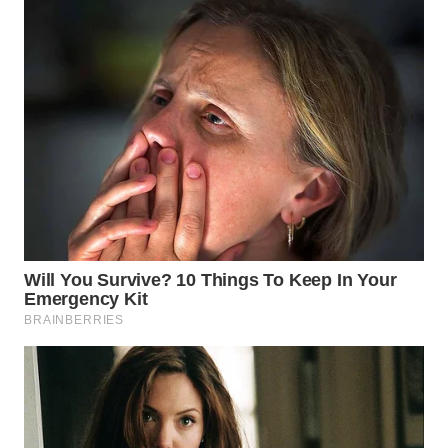
WN
TAPANULI
SELATAN
WN
TANJUNG
LESUNG
WN
KARO
WN
SIMALUNGUN
WN
LABUHANBATU
WN