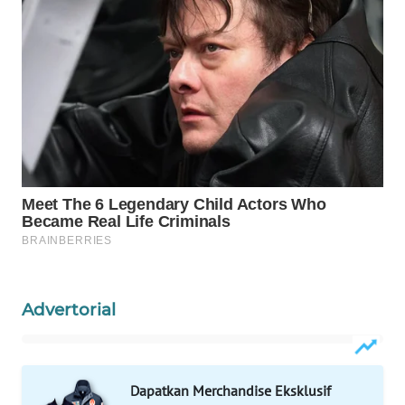
WAHANA
LISTRIK
WAHANA
TRAVEL
WAHANA
TV
WAHANANEWS
ID
WAHANANEWS
Advertorial
CO ID
WAHANANEWS
NET
Dapatkan Merchandise Eksklusif