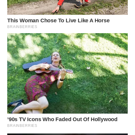
WN
MALUKU
WN
MALUT
WN
DAIRI
WN
DANAU
TOBA
WN
NIAS
WN
LANGKAT