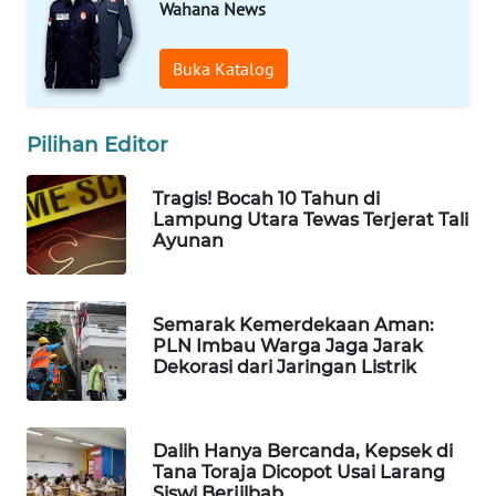
Wahana News
WAHANA
SPORT
Buka Katalog
WAHANA
UMKM
Pilihan Editor
WAHANA
Tragis! Bocah 10 Tahun di
SELEB
Lampung Utara Tewas Terjerat Tali
Ayunan
WAHANA
PERSONA
Semarak Kemerdekaan Aman:
PLN Imbau Warga Jaga Jarak
WAHANA
Dekorasi dari Jaringan Listrik
OTOMOTIF
WAHANA
Dalih Hanya Bercanda, Kepsek di
HEALTH
Tana Toraja Dicopot Usai Larang
Siswi Berjilbab