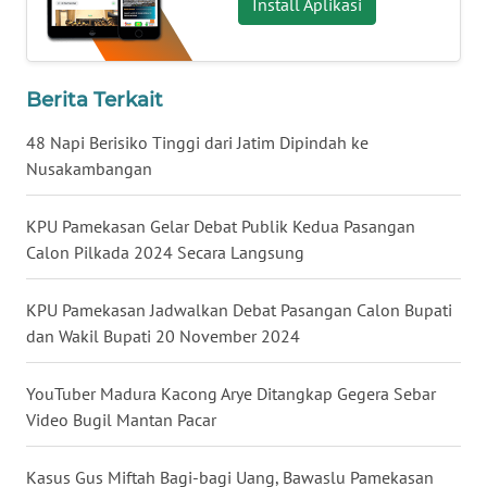
Install Aplikasi
WN
BABEL
Berita Terkait
WN
SUMBAR
48 Napi Berisiko Tinggi dari Jatim Dipindah ke
Nusakambangan
WN
SUMSEL
KPU Pamekasan Gelar Debat Publik Kedua Pasangan
Calon Pilkada 2024 Secara Langsung
WN
BENGKULU
KPU Pamekasan Jadwalkan Debat Pasangan Calon Bupati
dan Wakil Bupati 20 November 2024
WN
LAMPUNG
YouTuber Madura Kacong Arye Ditangkap Gegera Sebar
Video Bugil Mantan Pacar
WN
JATENG
Kasus Gus Miftah Bagi-bagi Uang, Bawaslu Pamekasan