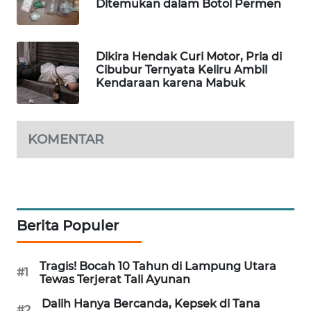
Ditemukan dalam Botol Permen
MAWAKA
ID
Dikira Hendak Curi Motor, Pria di
Cibubur Ternyata Keliru Ambil
MARTABAT
Kendaraan karena Mabuk
NET
PLN
KOMENTAR
WATCH
MKLI
LPKKI
Berita Populer
LKKI
Tragis! Bocah 10 Tahun di Lampung Utara
#1
Tewas Terjerat Tali Ayunan
KOPEKLIN
Dalih Hanya Bercanda, Kepsek di Tana
#2