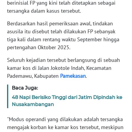
berinisial FP yang kini telah ditetapkan sebagai
tersangka dalam kasus tersebut.
KARIR
Berdasarkan hasil pemeriksaan awal, tindakan
DISCLAIMER
asusila itu disebut telah dilakukan FP sebanyak
tiga kali dalam rentang waktu September hingga
Wahana
pertengahan Oktober 2025.
News
Regional
Seluruh kejadian tersebut berlangsung di sebuah
kamar kos di Jalan Jokotole Indah, Kecamatan
WN
Pademawu, Kabupaten
Pamekasan
.
SUMUT
Baca Juga:
WN
48 Napi Berisiko Tinggi dari Jatim Dipindah ke
JAKARTA
Nusakambangan
WN
"Modus operandi yang dilakukan adalah tersangka
JABAR
mengajak korban ke kamar kos tersebut, meskipun