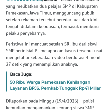
Informasi
yang melibatkan dua pelajar SMP di Kabupaten
Pamekasan, Jawa Timur, mengguncang publik
INDEKS
BERITA
setelah rekaman tersebut beredar luas dan kini
tengah didalami kepolisian, termasuk memburu
KONTAK
pelaku penyebarnya.
KAMI
Peristiwa ini mencuat setelah SR, ibu dari siswi
INFO
SMP berinisial PJ, melaporkan kasus tersebut usai
IKLAN
mengetahui keberadaan video berdurasi 4 menit
27 detik yang menampilkan anaknya.
TENTANG
KAMI
Baca Juga:
50 Ribu Warga Pamekasan Kehilangan
PEDOMAN
Layanan BPJS, Pemkab Tunggak Rp41 Miliar
MEDIA
SIBER
Dilaporkan pada Minggu (19/4/2026) -- polisi
kemudian mengamankan seorang siswa SMP
REDAKSI