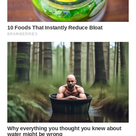
WN
NATUNA
WN
BINTAN
WN
MANDALIKA
WN
LIKUPANG
WN
LABUANBAJO
WN
BORNEO