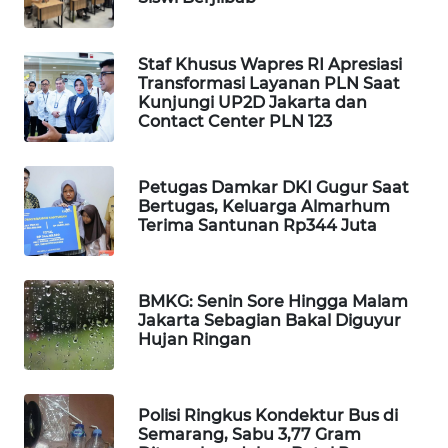
WAHANA
DESA
WISATA
Staf Khusus Wapres RI Apresiasi
Transformasi Layanan PLN Saat
Kunjungi UP2D Jakarta dan
LAPAK
Contact Center PLN 123
WAHANA
Petugas Damkar DKI Gugur Saat
Wahana
Bertugas, Keluarga Almarhum
Network
Terima Santunan Rp344 Juta
KONSUMEN
LISTRIK
BMKG: Senin Sore Hingga Malam
Jakarta Sebagian Bakal Diguyur
MASYARAKAT
Hujan Ringan
KELISTRIKAN
WALINKI
Polisi Ringkus Kondektur Bus di
ID
Semarang, Sabu 3,77 Gram