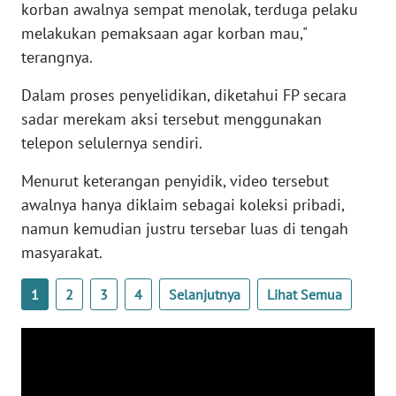
korban awalnya sempat menolak, terduga pelaku
WN
melakukan pemaksaan agar korban mau,"
BANTEN
terangnya.
WN
Dalam proses penyelidikan, diketahui FP secara
NTT
sadar merekam aksi tersebut menggunakan
telepon selulernya sendiri.
WN
KEPRI
Menurut keterangan penyidik, video tersebut
awalnya hanya diklaim sebagai koleksi pribadi,
WN
namun kemudian justru tersebar luas di tengah
PAPUA
masyarakat.
WN
1
2
3
4
Selanjutnya
Lihat Semua
PAPUA
BARAT
WN
RIAU