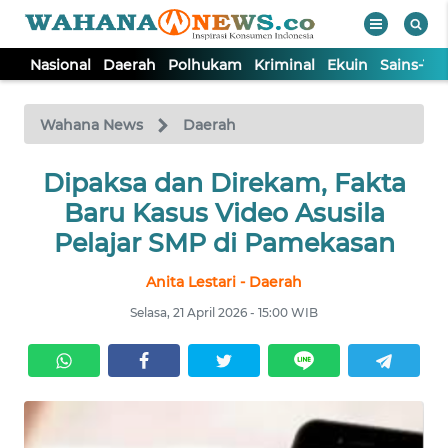
Nasional
Daerah
Polhukam
Kriminal
Ekuin
Sains-Te
WAHANA
Tutup
TV
Wahana News
Daerah
NASIONAL
Dipaksa dan Direkam, Fakta
Baru Kasus Video Asusila
DAERAH
Pelajar SMP di Pamekasan
Anita Lestari - Daerah
POLHUKAM
Selasa, 21 April 2026 - 15:00 WIB
KRIMINAL
EKUIN