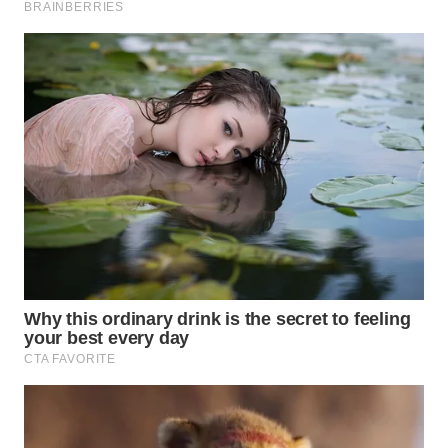
WN
SUMEDANG
WN
CIANJUR
WN
KEPULAUAN
SERIBU
WN
TANGERANG
WN
BINJAI
WN
CIREBON