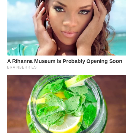
WN
PRIANGAN
TIMUR
WN
SEMARANG
WN
SOLO
WN
BOROBUDUR
WN
MADURA
WN
SURABAYA