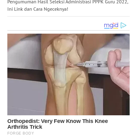
Pengumuman Hasil Seleksi Administrasi PPPK Guru 2022,
WN
Ini Link dan Cara Ngeceknya!
NUSANTARA
WN
JOGJA
WN
JATIM
WN
BALI
WN
KALBAR
WN
KALTENG