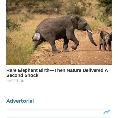
Wahana
Media
Group
WAHANA
NEWS
WAHANA
TANI
WAHANA
ADVOKAT
WAHANA
INFRASTRUKTUR
Advertorial
WAHANA
KONSUMEN