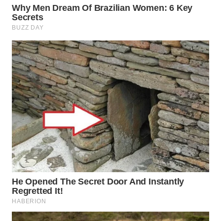
WN
NATUNA
WN
BINTAN
WN
MANDALIKA
WN
LIKUPANG
WN
LABUANBAJO
WN
BORNEO