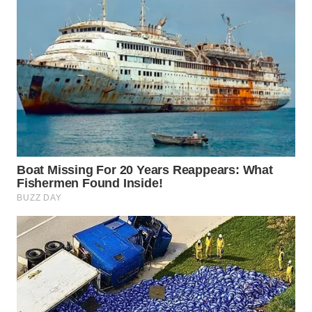
WN
SUMEDANG
WN
CIANJUR
WN
KEPULAUAN
SERIBU
WN
TANGERANG
WN
BINJAI
WN
CIREBON