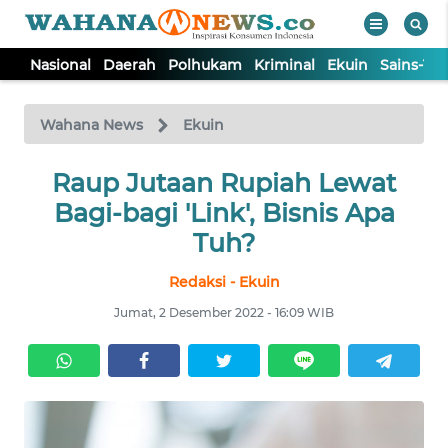
Nasional
Daerah
Polhukam
Kriminal
Ekuin
Sains-Te
WAHANA
Tutup
TV
Wahana News
Ekuin
NASIONAL
Raup Jutaan Rupiah Lewat
Bagi-bagi 'Link', Bisnis Apa
DAERAH
Tuh?
Redaksi - Ekuin
POLHUKAM
Jumat, 2 Desember 2022 - 16:09 WIB
KRIMINAL
EKUIN