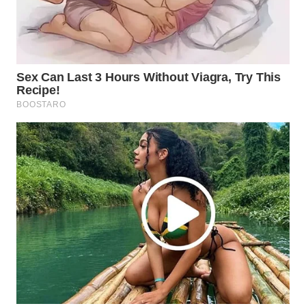
WN
PRIANGAN
TIMUR
WN
SEMARANG
WN
SOLO
WN
BOROBUDUR
WN
MADURA
WN
SURABAYA