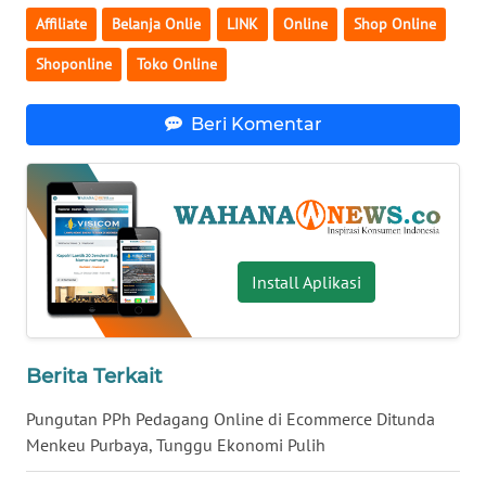
Affiliate
Belanja Onlie
LINK
Online
Shop Online
WN
SERAMBI
Shoponline
Toko Online
WN
Beri Komentar
JAMBI
WN
SULTRA
WN
Install Aplikasi
NTB
WN
Berita Terkait
SULTENG
Pungutan PPh Pedagang Online di Ecommerce Ditunda
WN
Menkeu Purbaya, Tunggu Ekonomi Pulih
SULBAR