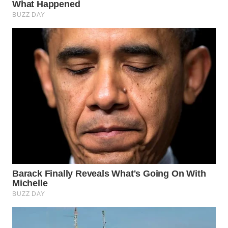
WN
BOGOR
WN
DEPOK
WN
TAPANULI
UTARA
WN
SAMOSIR
WN
PADANG
LAWAS