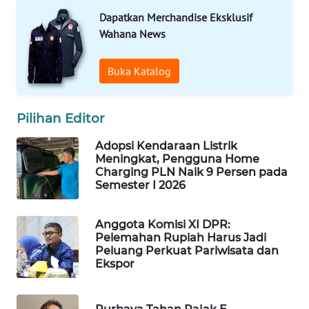
Dapatkan Merchandise Eksklusif
WAHANA
Wahana News
LISTRIK
Buka Katalog
WAHANA
TRAVEL
Pilihan Editor
WAHANA
TV
Adopsi Kendaraan Listrik
Meningkat, Pengguna Home
Charging PLN Naik 9 Persen pada
WAHANANEWS
Semester I 2026
ID
Anggota Komisi XI DPR:
WAHANANEWS
Pelemahan Rupiah Harus Jadi
CO ID
Peluang Perkuat Pariwisata dan
Ekspor
WAHANANEWS
NET