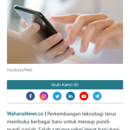
SAINS-TEKNO
KESEHATAN
INTERNASIONAL
SERBA-SERBI
PENDIDIKAN
Ilustrasi/Net.
OLAHRAGA
Ikuti Kami di:
OPINI
WahanaNews.co
|
Perkembangan teknologi terus
EDITORIAL
membuka berbagai baru untuk meraup pundi-
pundi rupiah. Salah satunya yakni lewat bagi-bagi