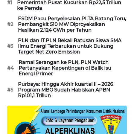
#1
Pemerintah Pusat Kucurkan Rp22,5 Triliun
ke Pemda
MAWAKA
ID
ESDM Pacu Penyelesaian PLTA Batang Toru,
#2
Pembangkit 510 MW Diproyeksikan
Hasilkan 2.124 GWh per Tahun
MARTABAT
NET
PLN dan IT PLN Bekali Ratusan Siswa SMA
#3
Ilmu Energi Terbarukan untuk Dukung
Target Net Zero Emission
PLN
WATCH
Ramai Serangan ke PLN, PLN Watch
#4
Pertanyakan Kepentingan di Balik Isu
Energi Primer
MKLI
Purbaya: Hingga Akhir kuartal II – 2026
#5
Program MBG Sudah Habiskan APBN
LPKKI
Rp101,1 Triliun
LKKI
KOPEKLIN