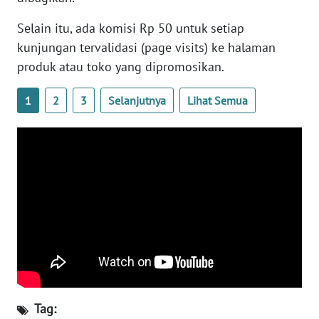
WN
BANTEN
Selain itu, ada komisi Rp 50 untuk setiap
kunjungan tervalidasi (page visits) ke halaman
WN
produk atau toko yang dipromosikan.
NTT
1
2
3
Selanjutnya
Lihat Semua
WN
KEPRI
WN
PAPUA
WN
PAPUA
BARAT
WN
RIAU
Tag: