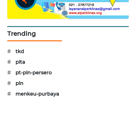
PORTAL
KONSUMEN
FORWAMKI
Trending
ALPERKLINAS
#
tkd
FORJASIDA
#
plta
#
pt-pln-persero
TAMBANG
#
pln
NEWS
#
menkeu-purbaya
SITUNGIR
NEWS
SIDIKALANG
NEWS