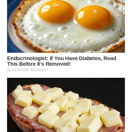
WN
MALUKU
WN
MALUT
WN
DAIRI
WN
DANAU
TOBA
WN
NIAS
WN
LANGKAT