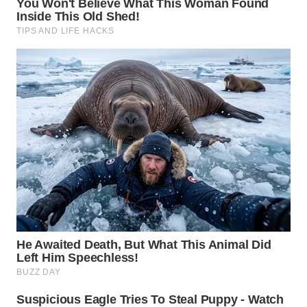
TAPANULI
TENGAH
WN DELI
SERDANG
WN
TEBING
TINGGI
WN
PAKPAK
WN
KARAWANG
WN
BEKASI