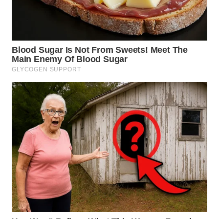
WN
TAPANULI
SELATAN
WN
TANJUNG
LESUNG
WN
KARO
WN
SIMALUNGUN
WN
LABUHANBATU
WN