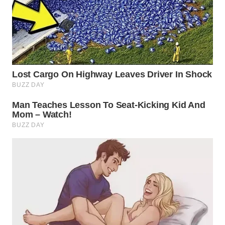
WN
INDRAMAYU
WN
KUNINGAN
WN
MAJALENGKA
WN
SUBANG
WN
SUKABUMI
WN
PURWAKARTA