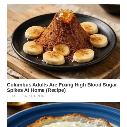
WN
KALTARA
WN
KALSEL
WN
KALTIM
WN
SULSEL
WN
GORONTALO
WN
SULUT