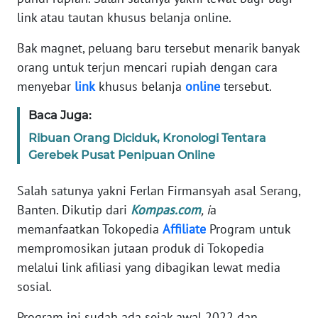
Informasi
link atau tautan khusus belanja online.
INDEKS
Bak magnet, peluang baru tersebut menarik banyak
BERITA
orang untuk terjun mencari rupiah dengan cara
menyebar
link
khusus belanja
online
tersebut.
KONTAK
KAMI
Baca Juga:
Ribuan Orang Diciduk, Kronologi Tentara
INFO
Gerebek Pusat Penipuan Online
IKLAN
Salah satunya yakni Ferlan Firmansyah asal Serang,
TENTANG
Banten. Dikutip dari
Kompas.com
, i
a
KAMI
memanfaatkan Tokopedia
Affiliate
Program untuk
PEDOMAN
mempromosikan jutaan produk di Tokopedia
MEDIA
melalui link afiliasi yang dibagikan lewat media
SIBER
sosial.
REDAKSI
Program ini sudah ada sejak awal 2022 dan