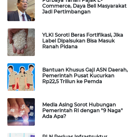
Purbaya Tahan Pajak E-
Commerce, Daya Beli Masyarakat
WAHANA
Jadi Pertimbangan
SPORT
WAHANA
YLKI Soroti Beras Fortifikasi, Jika
UMKM
Label Dipalsukan Bisa Masuk
Ranah Pidana
WAHANA
SELEB
Bantuan Khusus Gaji ASN Daerah,
WAHANA
Pemerintah Pusat Kucurkan
Rp22,5 Triliun ke Pemda
PERSONA
WAHANA
OTOMOTIF
Media Asing Sorot Hubungan
Pemerintah RI dengan "9 Naga"
Ada Apa?
WAHANA
HEALTH
PLN Perluas Infrastruktur