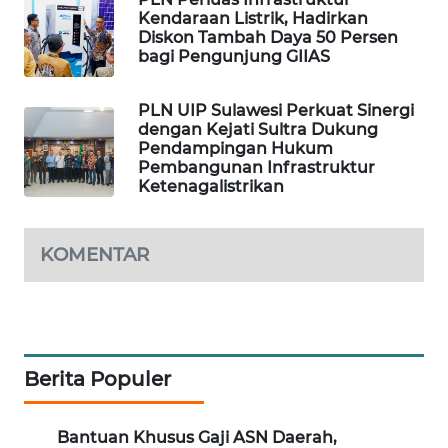
Kendaraan Listrik, Hadirkan
WAHANA
Diskon Tambah Daya 50 Persen
DESA
bagi Pengunjung GIIAS
WISATA
PLN UIP Sulawesi Perkuat Sinergi
LAPAK
dengan Kejati Sultra Dukung
WAHANA
Pendampingan Hukum
Pembangunan Infrastruktur
Ketenagalistrikan
Wahana
Network
KOMENTAR
KONSUMEN
LISTRIK
MASYARAKAT
KELISTRIKAN
Berita Populer
WALINKI
ID
Bantuan Khusus Gaji ASN Daerah,