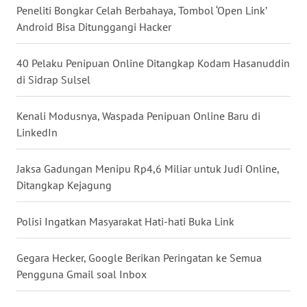
Peneliti Bongkar Celah Berbahaya, Tombol ‘Open Link’
WN
Android Bisa Ditunggangi Hacker
BABEL
40 Pelaku Penipuan Online Ditangkap Kodam Hasanuddin
WN
di Sidrap Sulsel
SUMBAR
Kenali Modusnya, Waspada Penipuan Online Baru di
WN
LinkedIn
SUMSEL
Jaksa Gadungan Menipu Rp4,6 Miliar untuk Judi Online,
WN
Ditangkap Kejagung
BENGKULU
Polisi Ingatkan Masyarakat Hati-hati Buka Link
WN
LAMPUNG
Gegara Hecker, Google Berikan Peringatan ke Semua
WN
Pengguna Gmail soal Inbox
JATENG