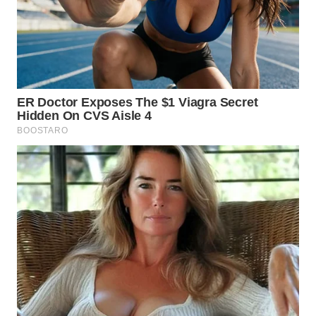
WN
KALTARA
WN
KALSEL
WN
KALTIM
WN
SULSEL
WN
GORONTALO
WN
SULUT