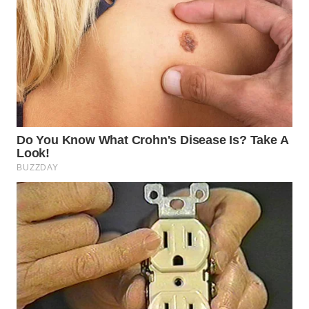
TAPANULI
TENGAH
WN DELI
SERDANG
WN
TEBING
TINGGI
WN
PAKPAK
WN
KARAWANG
WN
BEKASI