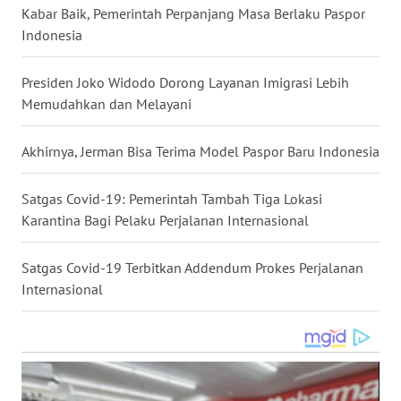
Kabar Baik, Pemerintah Perpanjang Masa Berlaku Paspor
WN
Indonesia
BABEL
Presiden Joko Widodo Dorong Layanan Imigrasi Lebih
WN
Memudahkan dan Melayani
SUMBAR
Akhirnya, Jerman Bisa Terima Model Paspor Baru Indonesia
WN
SUMSEL
Satgas Covid-19: Pemerintah Tambah Tiga Lokasi
Karantina Bagi Pelaku Perjalanan Internasional
WN
BENGKULU
Satgas Covid-19 Terbitkan Addendum Prokes Perjalanan
Internasional
WN
LAMPUNG
WN
JATENG