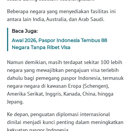
Informasi
Beberapa negara yang menyediakan fasilitas ini
INDEKS
antara lain India, Australia, dan Arab Saudi.
BERITA
Baca Juga:
KONTAK
Awal 2026, Paspor Indonesia Tembus 88
KAMI
Negara Tanpa Ribet Visa
INFO
Namun demikian, masih terdapat sekitar 100 lebih
IKLAN
negara yang mewajibkan pengajuan visa terlebih
dahulu bagi pemegang paspor Indonesia, termasuk
TENTANG
negara-negara di kawasan Eropa (Schengen),
KAMI
Amerika Serikat, Inggris, Kanada, China, hingga
Jepang.
PEDOMAN
MEDIA
Ke depan, penguatan diplomasi internasional
SIBER
dinilai menjadi kunci penting dalam meningkatkan
kekuatan paspor Indonesia.
REDAKSI