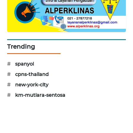
WAHANA
DESA
WISATA
LAPAK
WAHANA
Trending
Wahana
Network
#
spanyol
#
cpns-thailand
KONSUMEN
LISTRIK
#
new-york-city
#
km-mutiara-sentosa
MASYARAKAT
KELISTRIKAN
WALINKI
ID