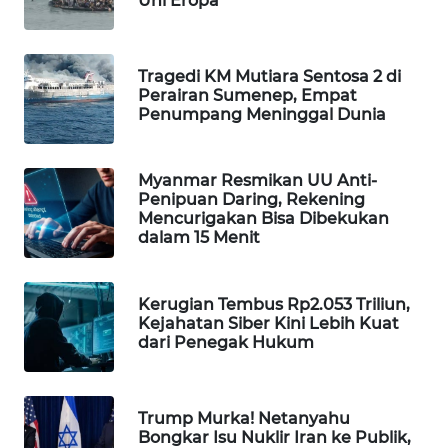
Uni Eropa
Wahana
Media
Group
Tragedi KM Mutiara Sentosa 2 di
Perairan Sumenep, Empat
WAHANA
Penumpang Meninggal Dunia
NEWS
Myanmar Resmikan UU Anti-
WAHANA
Penipuan Daring, Rekening
TANI
Mencurigakan Bisa Dibekukan
dalam 15 Menit
WAHANA
ADVOKAT
Kerugian Tembus Rp2.053 Triliun,
Kejahatan Siber Kini Lebih Kuat
WAHANA
dari Penegak Hukum
INFRASTRUKTUR
WAHANA
Trump Murka! Netanyahu
KONSUMEN
Bongkar Isu Nuklir Iran ke Publik,