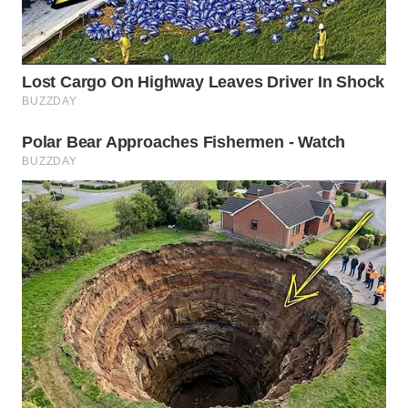
WN
SUMEDANG
WN
CIANJUR
WN
KEPULAUAN
SERIBU
WN
TANGERANG
WN
BINJAI
WN
CIREBON