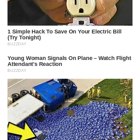
WN
BOGOR
WN
DEPOK
WN
TAPANULI
UTARA
WN
SAMOSIR
WN
PADANG
LAWAS