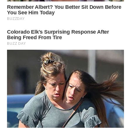
WN
PRIANGAN
TIMUR
WN
SEMARANG
WN
SOLO
WN
BOROBUDUR
WN
MADURA
WN
SURABAYA