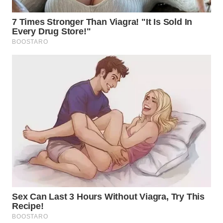
WN
MALUKU
WN
MALUT
WN
DAIRI
WN
DANAU
TOBA
WN
NIAS
WN
LANGKAT