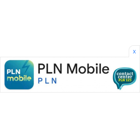
CILEUNGSI
NEWS
BERKAT
NEWS
BERAMPU
X
NEWS
ANUGERAH
NEWS
AKHLAK
ID
PERAPKI
NEWS