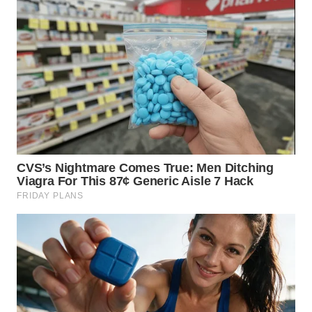
WN
NUSANTARA
WN
JOGJA
WN
JATIM
WN
BALI
WN
KALBAR
WN
KALTENG