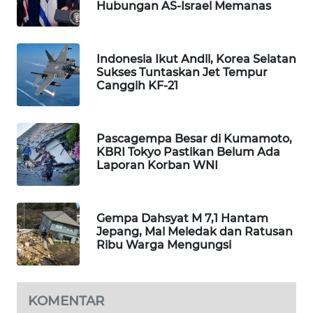
Hubungan AS-Israel Memanas
WAHANA
LISTRIK
Indonesia Ikut Andil, Korea Selatan
Sukses Tuntaskan Jet Tempur
WAHANA
Canggih KF-21
TRAVEL
WAHANA
Pascagempa Besar di Kumamoto,
TV
KBRI Tokyo Pastikan Belum Ada
Laporan Korban WNI
WAHANANEWS
ID
Gempa Dahsyat M 7,1 Hantam
WAHANANEWS
Jepang, Mal Meledak dan Ratusan
CO ID
Ribu Warga Mengungsi
WAHANANEWS
NET
KOMENTAR