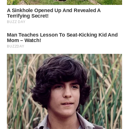
WN
INDRAMAYU
WN
KUNINGAN
WN
MAJALENGKA
WN
SUBANG
WN
SUKABUMI
WN
PURWAKARTA