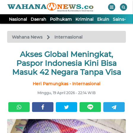
Nasional
Daerah
Polhukam
Kriminal
Ekuin
Sains-Te
WAHANA
Tutup
TV
Wahana News
Internasional
NASIONAL
Akses Global Meningkat,
Paspor Indonesia Kini Bisa
DAERAH
Masuk 42 Negara Tanpa Visa
Heri Pamungkas - Internasional
POLHUKAM
Minggu, 19 April 2026 - 22:14 WIB
KRIMINAL
EKUIN