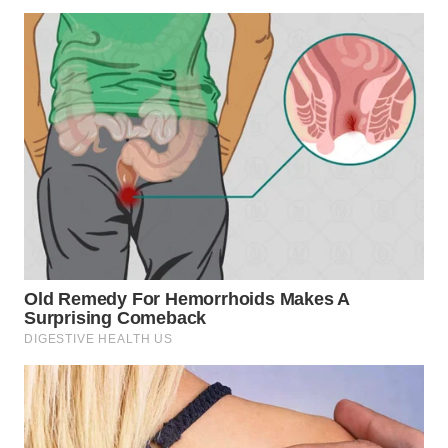
WN
TAPANULI
SELATAN
WN
TANJUNG
LESUNG
WN
KARO
WN
SIMALUNGUN
WN
LABUHANBATU
WN