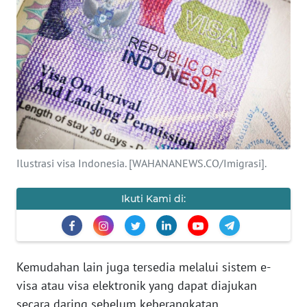
SAINS-TEKNO
KESEHATAN
INTERNASIONAL
SERBA-SERBI
PENDIDIKAN
Ilustrasi visa Indonesia. [WAHANANEWS.CO/Imigrasi].
OLAHRAGA
Ikuti Kami di:
OPINI
Kemudahan lain juga tersedia melalui sistem e-
EDITORIAL
visa atau visa elektronik yang dapat diajukan
secara daring sebelum keberangkatan.