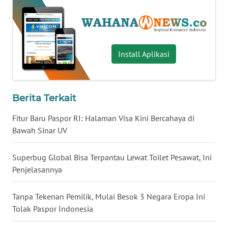
WN
SERAMBI
Install Aplikasi
WN
JAMBI
WN
Berita Terkait
SULTRA
Fitur Baru Paspor RI: Halaman Visa Kini Bercahaya di
Bawah Sinar UV
WN
NTB
Superbug Global Bisa Terpantau Lewat Toilet Pesawat, Ini
WN
Penjelasannya
SULTENG
Tanpa Tekenan Pemilik, Mulai Besok 3 Negara Eropa Ini
WN
Tolak Paspor Indonesia
SULBAR