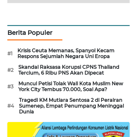
WAHANA
SPORT
WAHANA
Berita Populer
UMKM
Krisis Ceuta Memanas, Spanyol Kecam
WAHANA
#1
Respons Sejumlah Negara Uni Eropa
SELEB
Skandal Raksasa Korupsi CPNS Thailand
#2
Tercium, 6 Ribu PNS Akan Dipecat
WAHANA
PERSONA
Muncul Petisi Tolak Wali Kota Muslim New
#3
York City Tembus 70.000, Soal Apa?
WAHANA
Tragedi KM Mutiara Sentosa 2 di Perairan
OTOMOTIF
#4
Sumenep, Empat Penumpang Meninggal
Dunia
WAHANA
HEALTH