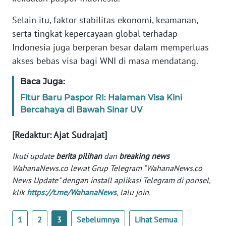
Selain itu, faktor stabilitas ekonomi, keamanan,
KARIR
serta tingkat kepercayaan global terhadap
Indonesia juga berperan besar dalam memperluas
DISCLAIMER
akses bebas visa bagi WNI di masa mendatang.
Wahana
Baca Juga:
News
Regional
Fitur Baru Paspor RI: Halaman Visa Kini
Bercahaya di Bawah Sinar UV
WN
SUMUT
[Redaktur: Ajat Sudrajat]
Ikuti update
berita pilihan
dan
breaking news
WN
WahanaNews.co lewat Grup Telegram "WahanaNews.co
JAKARTA
News Update" dengan install aplikasi Telegram di ponsel,
klik
https://t.me/WahanaNews
, lalu join.
WN
JABAR
1
2
3
Sebelumnya
Lihat Semua