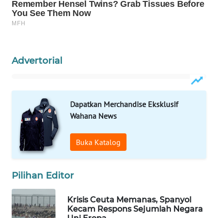
WN
NATUNA
WN
Advertorial
BINTAN
WN
MANDALIKA
Dapatkan Merchandise Eksklusif
Wahana News
WN
LIKUPANG
Buka Katalog
WN
LABUANBAJO
Pilihan Editor
WN
Krisis Ceuta Memanas, Spanyol
BORNEO
Kecam Respons Sejumlah Negara