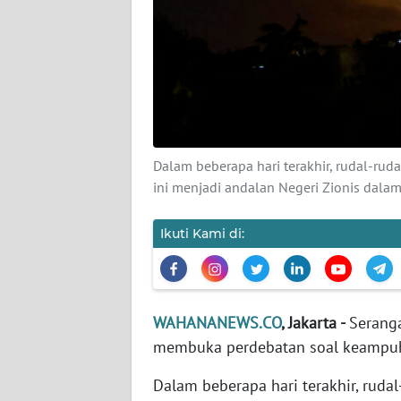
KARIR
DISCLAIMER
Wahana
News
Regional
Dalam beberapa hari terakhir, rudal-ru
WN
ini menjadi andalan Negeri Zionis da
SUMUT
Ikuti Kami di:
WN
JAKARTA
WN
WAHANANEWS.CO
, Jakarta -
Serang
JABAR
membuka perdebatan soal keampuha
WN
Dalam beberapa hari terakhir, ruda
BANTEN