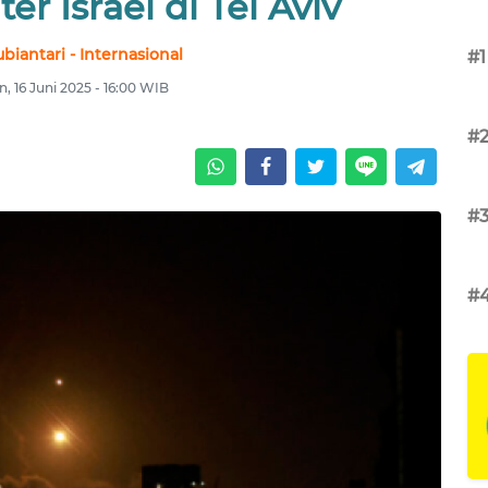
er Israel di Tel Aviv
ubiantari - Internasional
#1
n, 16 Juni 2025 - 16:00 WIB
#
#
#