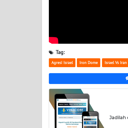
KALTARA
WN
KALSEL
WN
KALTIM
Tag:
WN
Agresi Israel
Iron Dome
Israel Vs Iran
SULSEL
WN
GORONTALO
WN
SULUT
Jadilah
WN
MALUKU