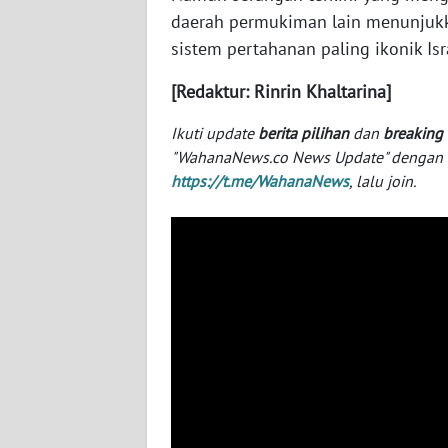
NUSANTARA
daerah permukiman lain menunjukka
sistem pertahanan paling ikonik Isr
WN
JOGJA
[Redaktur: Rinrin Khaltarina]
Ikuti update
berita pilihan
dan
breaking
WN
JATIM
"WahanaNews.co News Update" dengan ins
https://t.me/WahanaNews
, lalu join.
WN
BALI
WN
KALBAR
WN
KALTENG
WN