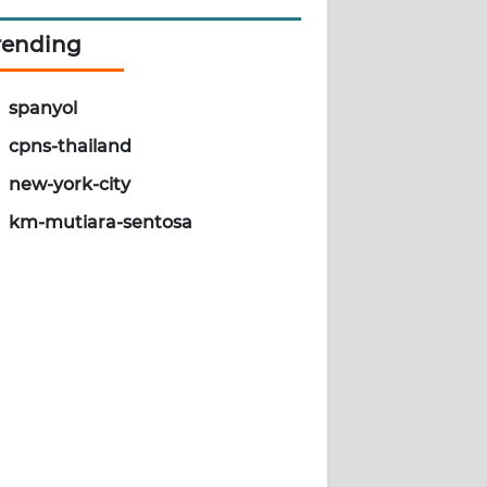
rending
spanyol
cpns-thailand
new-york-city
km-mutiara-sentosa