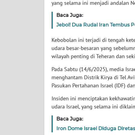
yang selama ini menjadi andalan 
WN
Baca Juga:
NTT
Jebol! Dua Rudal Iran Tembus P
WN
Kebobolan ini terjadi di tengah ke
KEPRI
udara besar-besaran yang sebelumny
wilayah penting di Teheran dan seki
WN
PAPUA
Pada Sabtu (14/6/2025), media Isra
menghantam Distrik Kirya di Tel Av
WN
Pasukan Pertahanan Israel (IDF) d
PAPUA
BARAT
Insiden ini menciptakan kekhawati
udara Israel, yang selama ini dikla
WN
RIAU
Baca Juga:
Iron Dome Israel Diduga Direta
WN