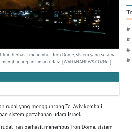
T
#
#
#
dal Iran berhasil menembus Iron Dome, sistem yang selama
#
lam menghadang ancaman udara. [WAHANANEWS.CO/Net].
an rudal yang mengguncang Tel Aviv kembali
n sistem pertahanan udara Israel.
l-rudal Iran berhasil menembus Iron Dome, sistem