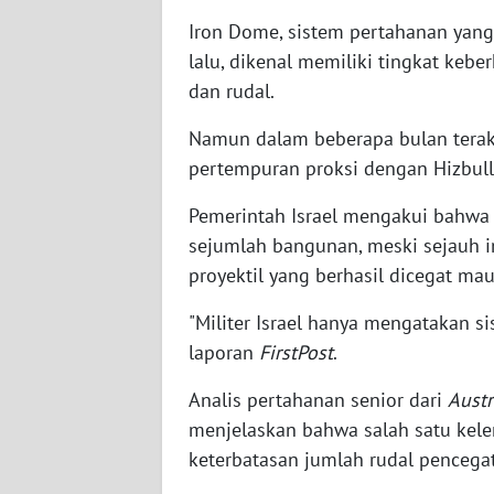
SERAMBI
Iron Dome, sistem pertahanan yang 
lalu, dikenal memiliki tingkat keb
WN
dan rudal.
JAMBI
Namun dalam beberapa bulan terakhi
WN
pertempuran proksi dengan Hizbull
SULTRA
Pemerintah Israel mengakui bahwa 
WN
sejumlah bangunan, meski sejauh i
NTB
proyektil yang berhasil dicegat ma
WN
"Militer Israel hanya mengatakan s
SULTENG
laporan
FirstPost
.
Analis pertahanan senior dari
Austr
WN
SULBAR
menjelaskan bahwa salah satu kel
keterbatasan jumlah rudal pencegat
WN