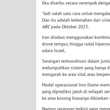
Jika diserbu secara serempak denga
BABEL
"Jadi salah satu cara untuk meng
WN
Dan itu adalah kelemahan dari sis
SUMBAR
ABC
pada Oktober 2023.
WN
Iran disebut menggunakan kombinas
SUMSEL
drone tempur, hingga rudal hipers
udara Israel.
WN
BENGKULU
Serangan terkoordinasi dalam jumla
melumpuhkan sistem yang hanya d
WN
mengarah ke area vital atau berpe
LAMPUNG
Model operasional Iron Dome mema
WN
yang diprediksi jatuh di wilayah s
JATENG
ke area kosong biasanya dibiarkan 
WN
Namun serangan terkini yang mengha