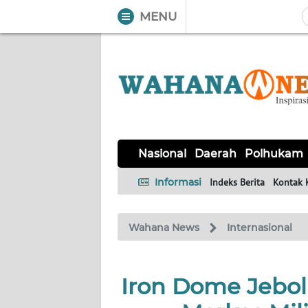
MENU
WAHANA
Tutup
TV
NASIONAL
DAERAH
POLHUKAM
KRIMINAL
EKUIN
SAINS-
KESEHATAN
INTERNASIONAL
Nasional
Daerah
Polhukam
TEKNO
Informasi
Indeks Berita
Kontak 
SERBA-
PENDIDIKAN
OLAHRAGA
OPINI
SERBI
Wahana News
Internasional
EDITORIAL
Iron Dome Jebol
Informasi