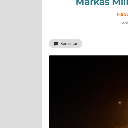
Markas Milit
INDEKS
BERITA
Ria S
Seni
KONTAK
KAMI
Komentar
INFO
IKLAN
TENTANG
KAMI
PEDOMAN
MEDIA
SIBER
REDAKSI