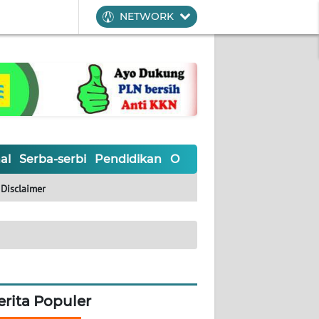
NETWORK
al
Serba-serbi
Pendidikan
Olahraga
Opini
Editoria
Disclaimer
erita Populer