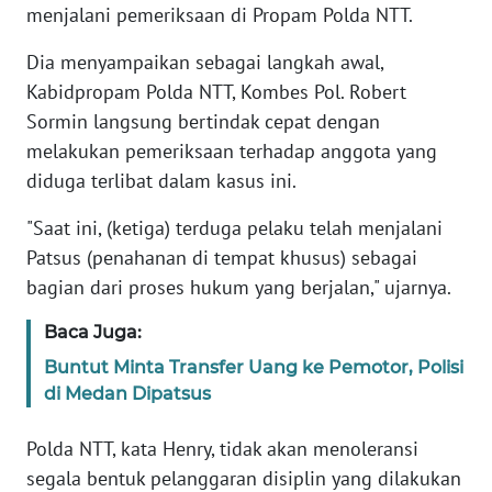
menjalani pemeriksaan di Propam Polda NTT.
KARIR
Dia menyampaikan sebagai langkah awal,
Kabidpropam Polda NTT, Kombes Pol. Robert
DISCLAIMER
Sormin langsung bertindak cepat dengan
melakukan pemeriksaan terhadap anggota yang
Wahana
diduga terlibat dalam kasus ini.
News
Regional
"Saat ini, (ketiga) terduga pelaku telah menjalani
Patsus (penahanan di tempat khusus) sebagai
WN
bagian dari proses hukum yang berjalan," ujarnya.
SUMUT
Baca Juga:
WN
Buntut Minta Transfer Uang ke Pemotor, Polisi
JAKARTA
di Medan Dipatsus
WN
Polda NTT, kata Henry, tidak akan menoleransi
JABAR
segala bentuk pelanggaran disiplin yang dilakukan