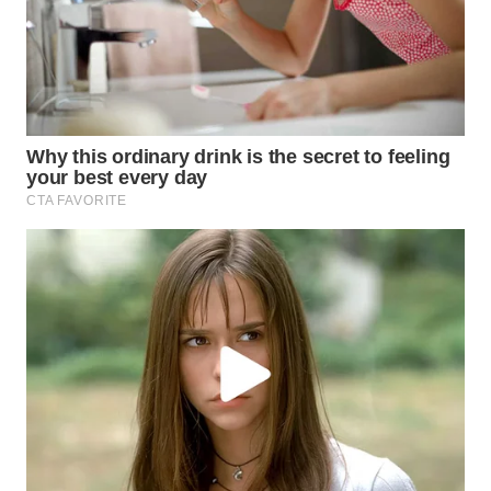
WN
TAPANULI
SELATAN
WN
TANJUNG
LESUNG
WN
KARO
WN
SIMALUNGUN
WN
LABUHANBATU
WN