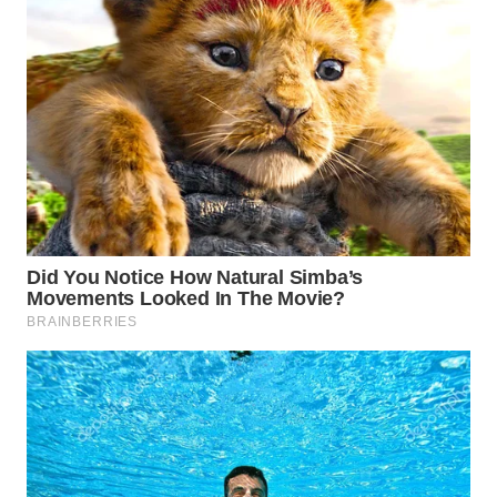
WN
INDRAMAYU
WN
KUNINGAN
WN
MAJALENGKA
WN
SUBANG
WN
SUKABUMI
WN
PURWAKARTA