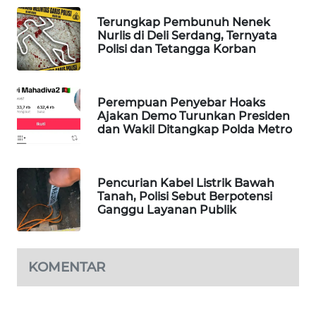
WAHANA
Terungkap Pembunuh Nenek
SPORT
Nurlis di Deli Serdang, Ternyata
Polisi dan Tetangga Korban
WAHANA
UMKM
Perempuan Penyebar Hoaks
Ajakan Demo Turunkan Presiden
WAHANA
dan Wakil Ditangkap Polda Metro
SELEB
WAHANA
Pencurian Kabel Listrik Bawah
PERSONA
Tanah, Polisi Sebut Berpotensi
Ganggu Layanan Publik
WAHANA
OTOMOTIF
KOMENTAR
WAHANA
HEALTH