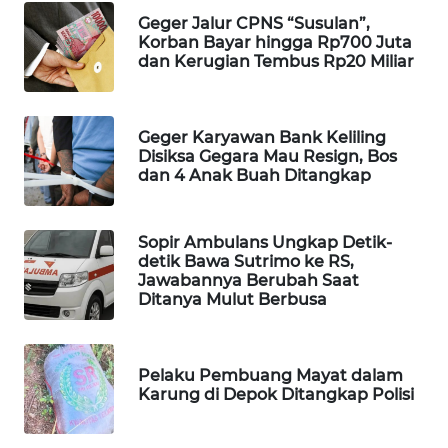
Geger Jalur CPNS “Susulan”,
WAHANA
Korban Bayar hingga Rp700 Juta
LISTRIK
dan Kerugian Tembus Rp20 Miliar
WAHANA
TRAVEL
Geger Karyawan Bank Keliling
Disiksa Gegara Mau Resign, Bos
dan 4 Anak Buah Ditangkap
WAHANA
TV
Sopir Ambulans Ungkap Detik-
WAHANANEWS
detik Bawa Sutrimo ke RS,
ID
Jawabannya Berubah Saat
Ditanya Mulut Berbusa
WAHANANEWS
CO ID
Pelaku Pembuang Mayat dalam
Karung di Depok Ditangkap Polisi
WAHANANEWS
NET