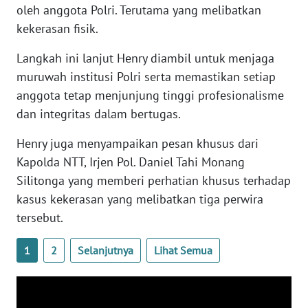
oleh anggota Polri. Terutama yang melibatkan
WN
BANTEN
kekerasan fisik.
Langkah ini lanjut Henry diambil untuk menjaga
WN
muruwah institusi Polri serta memastikan setiap
NTT
anggota tetap menjunjung tinggi profesionalisme
dan integritas dalam bertugas.
WN
KEPRI
Henry juga menyampaikan pesan khusus dari
Kapolda NTT, Irjen Pol. Daniel Tahi Monang
WN
PAPUA
Silitonga yang memberi perhatian khusus terhadap
kasus kekerasan yang melibatkan tiga perwira
WN
tersebut.
PAPUA
BARAT
1
2
Selanjutnya
Lihat Semua
WN
RIAU