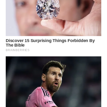
WN
KALTARA
WN
KALSEL
WN
KALTIM
WN
SULSEL
WN
GORONTALO
WN
SULUT