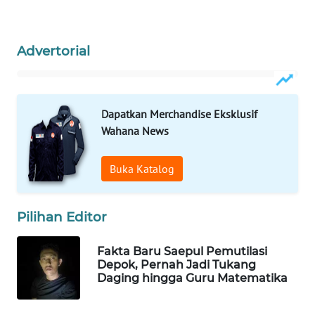
Wahana
Media
Group
Advertorial
WAHANA
NEWS
Dapatkan Merchandise Eksklusif
WAHANA
Wahana News
TANI
Buka Katalog
WAHANA
ADVOKAT
Pilihan Editor
WAHANA
INFRASTRUKTUR
Fakta Baru Saepul Pemutilasi
Depok, Pernah Jadi Tukang
Daging hingga Guru Matematika
WAHANA
KONSUMEN