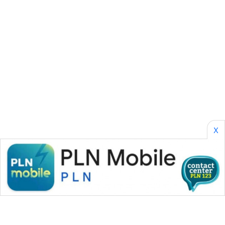
SONYA
ASA
NEWS
X