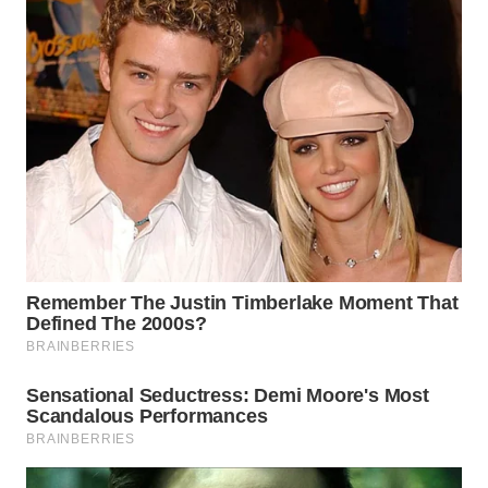
WN
BOGOR
WN
DEPOK
WN
TAPANULI
UTARA
WN
SAMOSIR
WN
PADANG
LAWAS