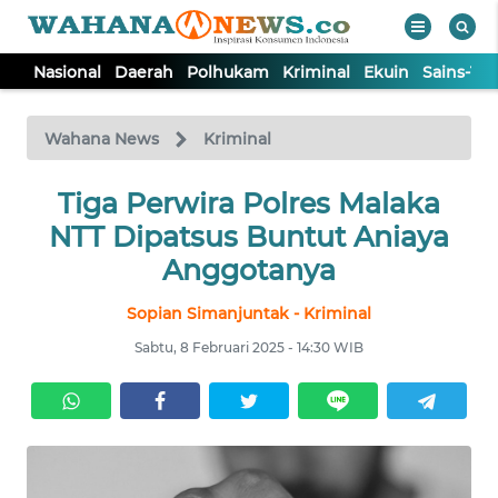
Nasional
Daerah
Polhukam
Kriminal
Ekuin
Sains-Te
WAHANA
Tutup
TV
Wahana News
Kriminal
NASIONAL
Tiga Perwira Polres Malaka
NTT Dipatsus Buntut Aniaya
DAERAH
Anggotanya
Sopian Simanjuntak - Kriminal
POLHUKAM
Sabtu, 8 Februari 2025 - 14:30 WIB
KRIMINAL
EKUIN