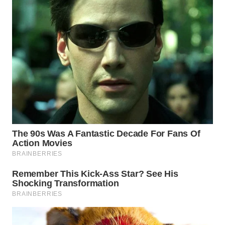
WN
SUMEDANG
WN
CIANJUR
WN
KEPULAUAN
SERIBU
WN
TANGERANG
WN
BINJAI
WN
CIREBON