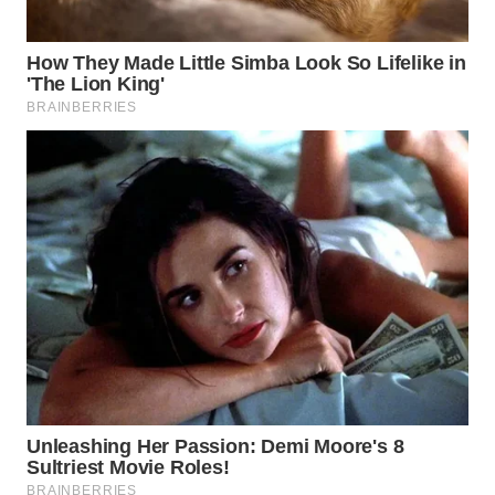
WN
NATUNA
WN
BINTAN
WN
MANDALIKA
WN
LIKUPANG
WN
LABUANBAJO
WN
BORNEO