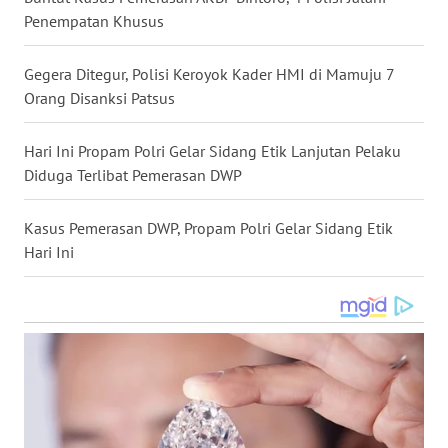
Penempatan Khusus
WN
NUSANTARA
Gegera Ditegur, Polisi Keroyok Kader HMI di Mamuju 7
Orang Disanksi Patsus
WN
JOGJA
Hari Ini Propam Polri Gelar Sidang Etik Lanjutan Pelaku
WN
Diduga Terlibat Pemerasan DWP
JATIM
Kasus Pemerasan DWP, Propam Polri Gelar Sidang Etik
WN
Hari Ini
BALI
WN
KALBAR
WN
KALTENG