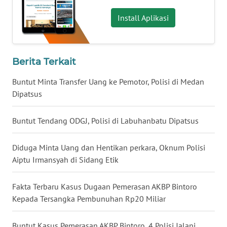
WN
Install Aplikasi
BABEL
WN
Berita Terkait
SUMBAR
Buntut Minta Transfer Uang ke Pemotor, Polisi di Medan
WN
Dipatsus
SUMSEL
Buntut Tendang ODGJ, Polisi di Labuhanbatu Dipatsus
WN
BENGKULU
Diduga Minta Uang dan Hentikan perkara, Oknum Polisi
Aiptu Irmansyah di Sidang Etik
WN
LAMPUNG
Fakta Terbaru Kasus Dugaan Pemerasan AKBP Bintoro
Kepada Tersangka Pembunuhan Rp20 Miliar
WN
JATENG
Buntut Kasus Pemerasan AKBP Bintoro, 4 Polisi Jalani