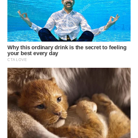
WN
PRIANGAN
TIMUR
WN
SEMARANG
WN
SOLO
WN
BOROBUDUR
WN
MADURA
WN
SURABAYA