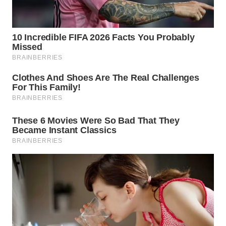
WN
MALUKU
WN
MALUT
WN
DAIRI
WN
DANAU
TOBA
WN
NIAS
WN
LANGKAT