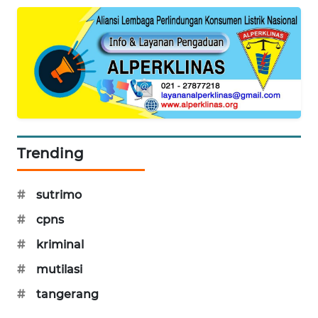
MAWAKA
ID
MARTABAT
NET
PLN
WATCH
Trending
MKLI
#
sutrimo
#
cpns
LPKKI
#
kriminal
LKKI
#
mutilasi
#
tangerang
KOPEKLIN