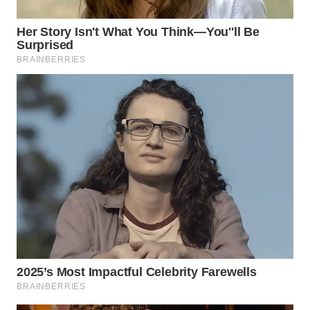
TAPANULI
TENGAH
WN DELI
SERDANG
WN
TEBING
TINGGI
WN
PAKPAK
WN
KARAWANG
WN
BEKASI