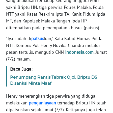
yang dilakukan terhadap seorang anggota Polri
Informasi
yakni Briptu HN, tiga perwira Polres Malaka, Polda
INDEKS
NTT yakni Kasat Reskrim Iptu TA, Kanit Pidum Ipda
BERITA
MF, dan Kapolsek Malaka Tengah Ipda HP
ditempatkan pada penempatan khusus (patsus).
KONTAK
KAMI
"Iya sudah di
patsus
kan," Kata Kabid Humas Polda
NTT, Kombes Pol. Henry Novika Chandra melalui
INFO
pesan tertulis, mengutip CNN
Indonesia.com
, Jumat
IKLAN
(7/2) malam.
TENTANG
Baca Juga:
KAMI
Penumpang Rantis Tabrak Ojol, Briptu DS
Disanksi Minta Maaf
PEDOMAN
MEDIA
Henry menerangkan tiga perwira yang diduga
SIBER
melakukan
penganiayaan
terhadap Briptu HN telah
dipatsuskan sejak Jumat (7/2). Ketiganya juga telah
REDAKSI