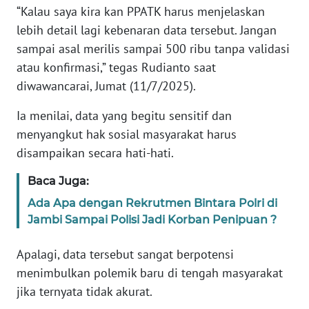
“Kalau saya kira kan PPATK harus menjelaskan
lebih detail lagi kebenaran data tersebut. Jangan
KARIR
sampai asal merilis sampai 500 ribu tanpa validasi
atau konfirmasi,” tegas Rudianto saat
DISCLAIMER
diwawancarai, Jumat (11/7/2025).
Wahana
Ia menilai, data yang begitu sensitif dan
News
Regional
menyangkut hak sosial masyarakat harus
disampaikan secara hati-hati.
WN
Baca Juga:
SUMUT
Ada Apa dengan Rekrutmen Bintara Polri di
WN
Jambi Sampai Polisi Jadi Korban Penipuan ?
JAKARTA
Apalagi, data tersebut sangat berpotensi
WN
menimbulkan polemik baru di tengah masyarakat
JABAR
jika ternyata tidak akurat.