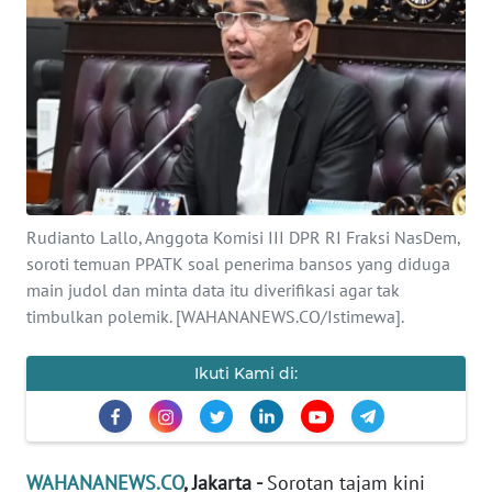
SAINS-TEKNO
KESEHATAN
INTERNASIONAL
SERBA-SERBI
Rudianto Lallo, Anggota Komisi III DPR RI Fraksi NasDem,
PENDIDIKAN
soroti temuan PPATK soal penerima bansos yang diduga
main judol dan minta data itu diverifikasi agar tak
timbulkan polemik. [WAHANANEWS.CO/Istimewa].
OLAHRAGA
Ikuti Kami di:
OPINI
EDITORIAL
WAHANANEWS.CO
, Jakarta -
Sorotan tajam kini