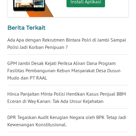
Install Aplikasi
WN
BABEL
Berita Terkait
WN
SUMBAR
Ada Apa dengan Rekrutmen Bintara Polri di Jambi Sampai
Polisi Jadi Korban Penipuan ?
WN
SUMSEL
GPM Jambi Desak Kejati Periksa Aliran Dana Program
Fasilitas Pembangunan Kebun Masyarakat Desa Dusun
WN
Mudo dan PT RAAL
BENGKULU
Hinca Panjaitan Minta Polisi Hentikan Kasus Penjual BBM
WN
Eceran di Way Kanan: Tak Ada Unsur Kejahatan
LAMPUNG
DPR Tegaskan Audit Kerugian Negara oleh BPK Tetap Jadi
WN
Kewenangan Konstitusional.
JATENG