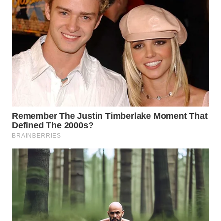
WN
PRIANGAN
TIMUR
WN
SEMARANG
WN
SOLO
WN
BOROBUDUR
WN
MADURA
WN
SURABAYA