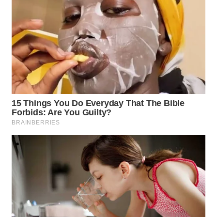
WN
KALTARA
WN
KALSEL
WN
KALTIM
WN
SULSEL
WN
GORONTALO
WN
SULUT