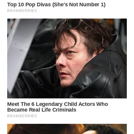
WN
TAPANULI
SELATAN
WN
TANJUNG
LESUNG
WN
KARO
WN
SIMALUNGUN
WN
LABUHANBATU
WN