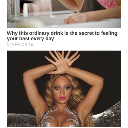
WN
MALUKU
WN
MALUT
WN
DAIRI
WN
DANAU
TOBA
WN
NIAS
WN
LANGKAT