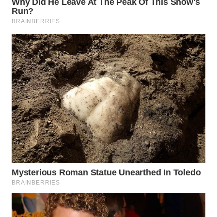
WN
INDRAMAYU
WN
KUNINGAN
WN
MAJALENGKA
WN
SUBANG
WN
SUKABUMI
WN
PURWAKARTA