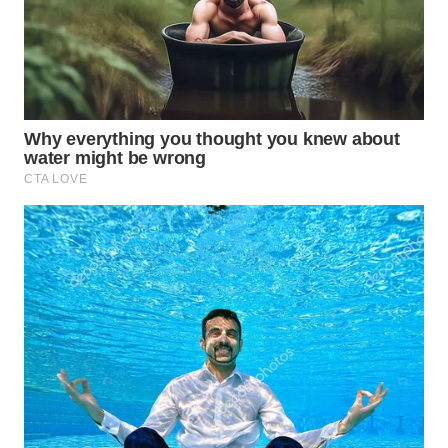
WN
NATUNA
WN
BINTAN
WN
MANDALIKA
WN
LIKUPANG
WN
LABUANBAJO
WN
BORNEO