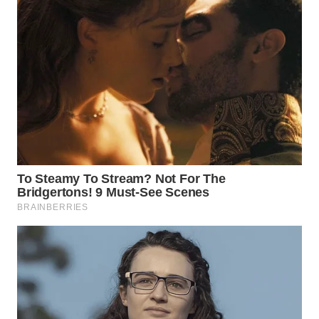
TAPANULI
TENGAH
WN DELI
SERDANG
WN
TEBING
TINGGI
WN
PAKPAK
WN
KARAWANG
WN
BEKASI