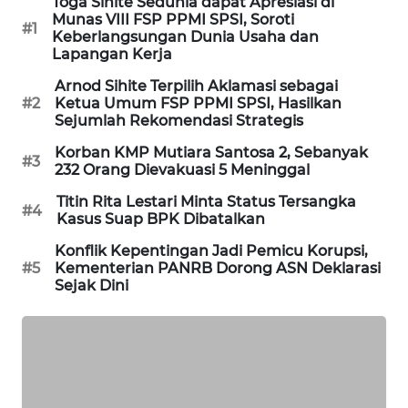
Toga Sihite Sedunia dapat Apresiasi di
PORTAL
Munas VIII FSP PPMI SPSI, Soroti
#1
Keberlangsungan Dunia Usaha dan
KONSUMEN
Lapangan Kerja
FORWAMKI
Arnod Sihite Terpilih Aklamasi sebagai
#2
Ketua Umum FSP PPMI SPSI, Hasilkan
Sejumlah Rekomendasi Strategis
ALPERKLINAS
Korban KMP Mutiara Santosa 2, Sebanyak
#3
232 Orang Dievakuasi 5 Meninggal
FORJASIDA
Titin Rita Lestari Minta Status Tersangka
#4
Kasus Suap BPK Dibatalkan
TAMBANG
NEWS
Konflik Kepentingan Jadi Pemicu Korupsi,
#5
Kementerian PANRB Dorong ASN Deklarasi
Sejak Dini
SITUNGIR
NEWS
SIDIKALANG
NEWS