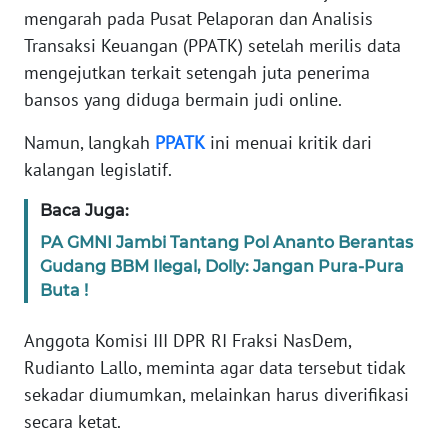
Informasi
mengarah pada Pusat Pelaporan dan Analisis
Transaksi Keuangan (PPATK) setelah merilis data
INDEKS
mengejutkan terkait setengah juta penerima
BERITA
bansos yang diduga bermain judi online.
KONTAK
Namun, langkah
PPATK
ini menuai kritik dari
KAMI
kalangan legislatif.
INFO
Baca Juga:
IKLAN
PA GMNI Jambi Tantang Pol Ananto Berantas
Gudang BBM Ilegal, Dolly: Jangan Pura-Pura
TENTANG
Buta !
KAMI
Anggota Komisi III DPR RI Fraksi NasDem,
PEDOMAN
Rudianto Lallo, meminta agar data tersebut tidak
MEDIA
SIBER
sekadar diumumkan, melainkan harus diverifikasi
secara ketat.
REDAKSI