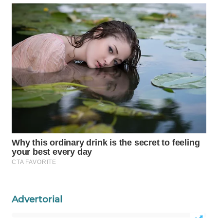
WAHANA
LISTRIK
WAHANA
TRAVEL
WAHANA
TV
WAHANANEWS
ID
WAHANANEWS
CO ID
WAHANANEWS
Advertorial
NET