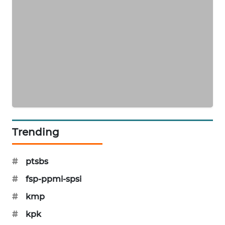
SIBARAGAS
NEWS
METRO
SIANTAR
NEWS
METRO
MEDAN
NEWS
Trending
METRO
JAKARTA
#
ptsbs
NEWS
#
fsp-ppmi-spsi
KRT
#
kmp
NEWS
#
kpk