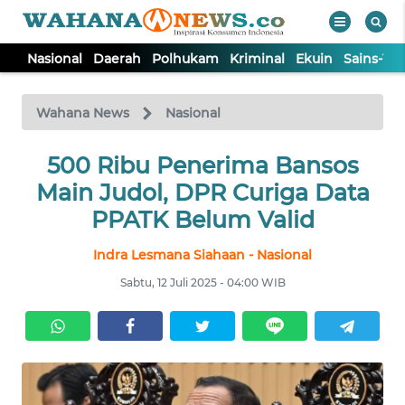
Nasional
Daerah
Polhukam
Kriminal
Ekuin
Sains-Te
WAHANA
Tutup
TV
Wahana News
Nasional
NASIONAL
500 Ribu Penerima Bansos
Main Judol, DPR Curiga Data
DAERAH
PPATK Belum Valid
Indra Lesmana Siahaan - Nasional
POLHUKAM
Sabtu, 12 Juli 2025 - 04:00 WIB
KRIMINAL
EKUIN