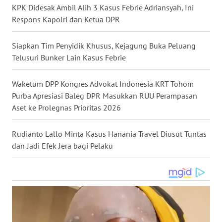
KPK Didesak Ambil Alih 3 Kasus Febrie Adriansyah, Ini
WN
Respons Kapolri dan Ketua DPR
NUSANTARA
Siapkan Tim Penyidik Khusus, Kejagung Buka Peluang
WN
Telusuri Bunker Lain Kasus Febrie
JOGJA
Waketum DPP Kongres Advokat Indonesia KRT Tohom
WN
Purba Apresiasi Baleg DPR Masukkan RUU Perampasan
JATIM
Aset ke Prolegnas Prioritas 2026
WN
BALI
Rudianto Lallo Minta Kasus Hanania Travel Diusut Tuntas
dan Jadi Efek Jera bagi Pelaku
WN
KALBAR
WN
KALTENG