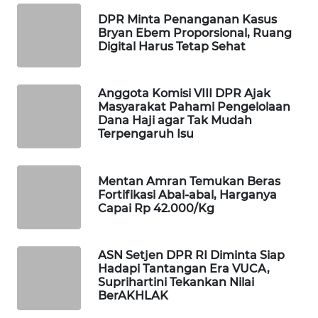
WAHANA
DPR Minta Penanganan Kasus
DESA
Bryan Ebem Proporsional, Ruang
WISATA
Digital Harus Tetap Sehat
LAPAK
Anggota Komisi VIII DPR Ajak
WAHANA
Masyarakat Pahami Pengelolaan
Dana Haji agar Tak Mudah
Wahana
Terpengaruh Isu
Network
Mentan Amran Temukan Beras
KONSUMEN
Fortifikasi Abal-abal, Harganya
LISTRIK
Capai Rp 42.000/Kg
MASYARAKAT
KELISTRIKAN
ASN Setjen DPR RI Diminta Siap
Hadapi Tantangan Era VUCA,
Suprihartini Tekankan Nilai
WALINKI
BerAKHLAK
ID