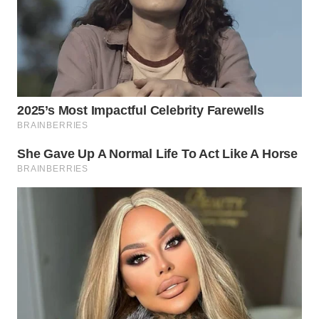
WN
BOGOR
WN
DEPOK
WN
TAPANULI
UTARA
WN
SAMOSIR
WN
PADANG
LAWAS