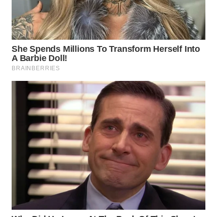
WN
SUMEDANG
WN
CIANJUR
WN
KEPULAUAN
SERIBU
WN
TANGERANG
WN
BINJAI
WN
CIREBON