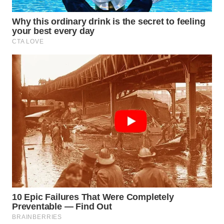
Wahana
Media
Group
WAHANA
NEWS
WAHANA
TANI
WAHANA
ADVOKAT
WAHANA
INFRASTRUKTUR
WAHANA
KONSUMEN