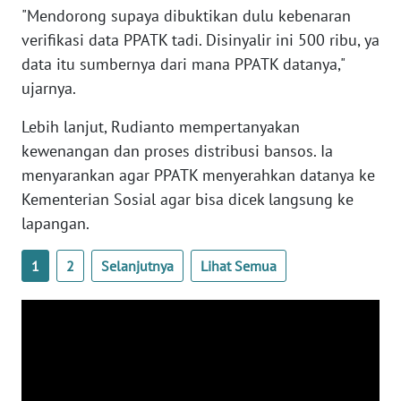
"Mendorong supaya dibuktikan dulu kebenaran
WN
BANTEN
verifikasi data PPATK tadi. Disinyalir ini 500 ribu, ya
data itu sumbernya dari mana PPATK datanya,"
WN
ujarnya.
NTT
Lebih lanjut, Rudianto mempertanyakan
WN
kewenangan dan proses distribusi bansos. Ia
KEPRI
menyarankan agar PPATK menyerahkan datanya ke
Kementerian Sosial agar bisa dicek langsung ke
WN
lapangan.
PAPUA
1
2
Selanjutnya
Lihat Semua
WN
PAPUA
BARAT
WN
RIAU