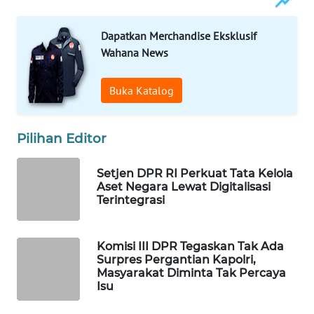
WAHANA
SPORT
Dapatkan Merchandise Eksklusif
Wahana News
WAHANA
UMKM
Buka Katalog
WAHANA
SELEB
Pilihan Editor
Setjen DPR RI Perkuat Tata Kelola
WAHANA
Aset Negara Lewat Digitalisasi
PERSONA
Terintegrasi
WAHANA
OTOMOTIF
Komisi III DPR Tegaskan Tak Ada
Surpres Pergantian Kapolri,
Masyarakat Diminta Tak Percaya
WAHANA
Isu
HEALTH