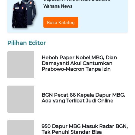
Wahana News
WAHANA
LISTRIK
Buka Katalog
WAHANA
TRAVEL
Pilihan Editor
WAHANA
Heboh Paper Nobel MBG, Dian
TV
Damayanti Akui Cantumkan
Prabowo-Macron Tanpa Izin
WAHANANEWS
ID
BGN Pecat 66 Kepala Dapur MBG,
WAHANANEWS
Ada yang Terlibat Judi Online
CO ID
WAHANANEWS
950 Dapur MBG Masuk Radar BGN,
NET
Tak Penuhi Standar Bisa