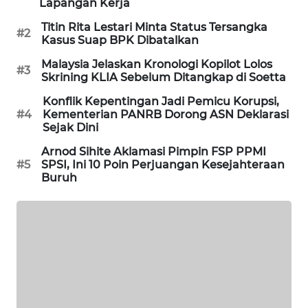
Lapangan Kerja
MAWAKA
Titin Rita Lestari Minta Status Tersangka
#2
ID
Kasus Suap BPK Dibatalkan
Malaysia Jelaskan Kronologi Kopilot Lolos
#3
MARTABAT
Skrining KLIA Sebelum Ditangkap di Soetta
NET
Konflik Kepentingan Jadi Pemicu Korupsi,
#4
Kementerian PANRB Dorong ASN Deklarasi
PLN
Sejak Dini
WATCH
Arnod Sihite Aklamasi Pimpin FSP PPMI
#5
SPSI, Ini 10 Poin Perjuangan Kesejahteraan
MKLI
Buruh
LPKKI
LKKI
KOPEKLIN