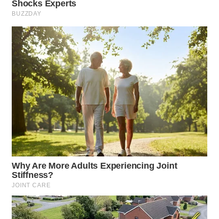
WN
NATUNA
WN
BINTAN
WN
MANDALIKA
WN
LIKUPANG
WN
LABUANBAJO
WN
BORNEO