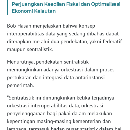
Perjuangkan Keadilan Fiskal dan Optimalisasi
Ekonomi Kelautan
KARIR
Bob Hasan menjelaskan bahwa konsep
DISCLAIMER
interoperabilitas data yang sedang dibahas dapat
diterapkan melalui dua pendekatan, yakni federatif
Wahana
maupun sentralistik.
News
Regional
Menurutnya, pendekatan sentralistik
memungkinkan adanya orkestrasi dalam proses
WN
SUMUT
pertukaran dan integrasi data antarinstansi
pemerintah.
WN
“Sentralistik ini dimungkinkan ketika terjadinya
JAKARTA
orkestrasi interoperabilitas data, orkestrasi
penyelenggaraan bagi pakai dalam melakukan
WN
JABAR
kepentingan masing-masing kementerian dan
lembaga, termasuk badan pusat statistik dalam hal