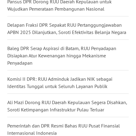
Pansus DPR Dorong RUU Daerah Kepulauan untuk
WN
Wujudkan Pemerataan Pembangunan Nasional
NUSANTARA
Delapan Fraksi DPR Sepakat RUU Pertanggungjawaban
WN
APBN 2025 Dilanjutkan, Soroti Efektivitas Belanja Negara
JOGJA
Baleg DPR Serap Aspirasi di Batam, RUU Penyadapan
WN
Disiapkan Atur Kewenangan hingga Mekanisme
JATIM
Penyadapan
WN
Komisi II DPR: RUU Adminduk Jadikan NIK sebagai
BALI
Identitas Tunggal untuk Seluruh Layanan Publik
WN
Ali Mazi Dorong RUU Daerah Kepulauan Segera Disahkan,
KALBAR
Soroti Ketimpangan Infrastruktur Pulau Terluar
WN
Pemerintah dan DPR Resmi Bahas RUU Pusat Finansial
KALTENG
Internasional Indonesia