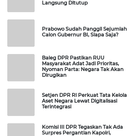
Langsung Ditutup
WAHANA
SPORT
Prabowo Sudah Panggil Sejumlah
WAHANA
Calon Gubernur BI, Siapa Saja?
UMKM
WAHANA
Baleg DPR Pastikan RUU
SELEB
Masyarakat Adat Jadi Prioritas,
Nyoman Parta: Negara Tak Akan
Dirugikan
WAHANA
PERSONA
Setjen DPR RI Perkuat Tata Kelola
WAHANA
Aset Negara Lewat Digitalisasi
OTOMOTIF
Terintegrasi
WAHANA
HEALTH
Komisi III DPR Tegaskan Tak Ada
Surpres Pergantian Kapolri,