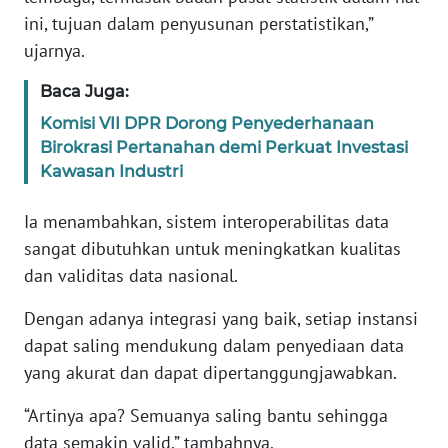
WN
ini, tujuan dalam penyusunan perstatistikan,”
BANTEN
ujarnya.
WN
Baca Juga:
NTT
Komisi VII DPR Dorong Penyederhanaan
Birokrasi Pertanahan demi Perkuat Investasi
WN
Kawasan Industri
KEPRI
Ia menambahkan, sistem interoperabilitas data
WN
sangat dibutuhkan untuk meningkatkan kualitas
PAPUA
dan validitas data nasional.
WN
Dengan adanya integrasi yang baik, setiap instansi
PAPUA
dapat saling mendukung dalam penyediaan data
BARAT
yang akurat dan dapat dipertanggungjawabkan.
WN
“Artinya apa? Semuanya saling bantu sehingga
RIAU
data semakin valid,” tambahnya.