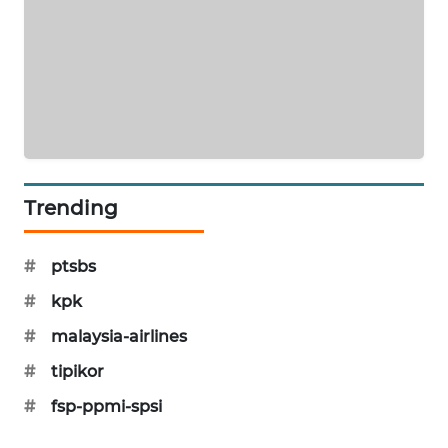
PORTAL
KONSUMEN
FORWAMKI
ALPERKLINAS
FORJASIDA
Trending
TAMBANG
#
ptsbs
NEWS
#
kpk
SITUNGIR
#
malaysia-airlines
NEWS
#
tipikor
SIDIKALANG
#
fsp-ppmi-spsi
NEWS