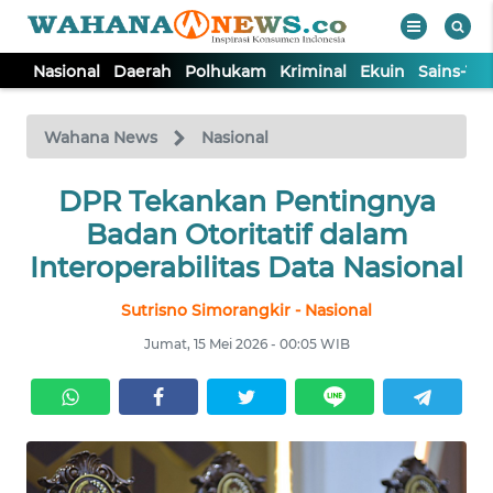
Nasional
Daerah
Polhukam
Kriminal
Ekuin
Sains-Te
WAHANA
Tutup
TV
Wahana News
Nasional
NASIONAL
DPR Tekankan Pentingnya
Badan Otoritatif dalam
DAERAH
Interoperabilitas Data Nasional
Sutrisno Simorangkir - Nasional
POLHUKAM
Jumat, 15 Mei 2026 - 00:05 WIB
KRIMINAL
EKUIN