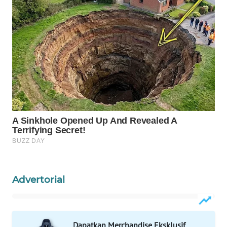
Wahana
Media
Group
WAHANA
NEWS
WAHANA
TANI
WAHANA
ADVOKAT
WAHANA
INFRASTRUKTUR
Advertorial
WAHANA
KONSUMEN
Dapatkan Merchandise Eksklusif