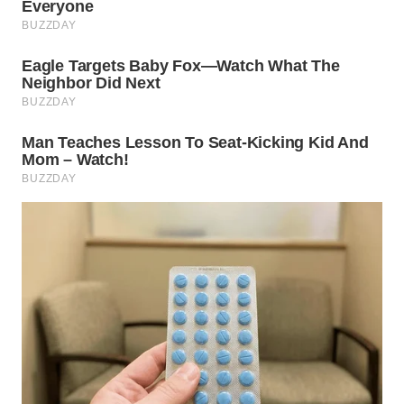
WN
TAPANULI
SELATAN
WN
TANJUNG
LESUNG
WN
KARO
WN
SIMALUNGUN
WN
LABUHANBATU
WN