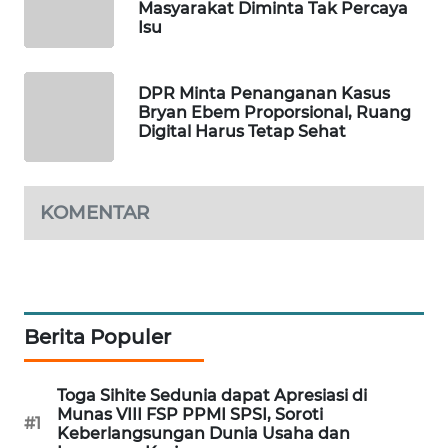
Masyarakat Diminta Tak Percaya
WAHANA
Isu
DESA
WISATA
DPR Minta Penanganan Kasus
Bryan Ebem Proporsional, Ruang
LAPAK
Digital Harus Tetap Sehat
WAHANA
Wahana
Network
KOMENTAR
KONSUMEN
LISTRIK
Berita Populer
MASYARAKAT
KELISTRIKAN
Toga Sihite Sedunia dapat Apresiasi di
WALINKI
Munas VIII FSP PPMI SPSI, Soroti
#1
ID
Keberlangsungan Dunia Usaha dan