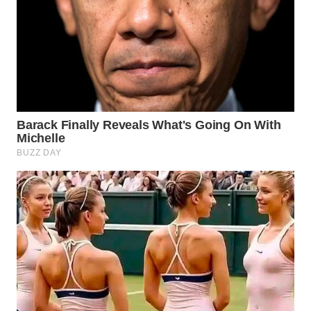
WN
INDRAMAYU
WN
KUNINGAN
WN
MAJALENGKA
WN
SUBANG
WN
SUKABUMI
WN
PURWAKARTA