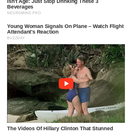
WN
MALUKU
WN
MALUT
WN
DAIRI
WN
DANAU
TOBA
WN
NIAS
WN
LANGKAT