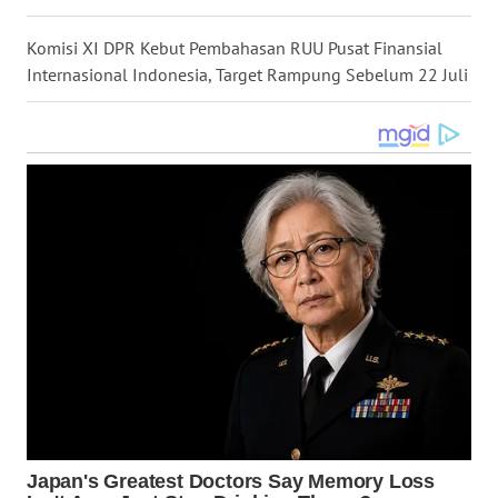
WN
Komisi XI DPR Kebut Pembahasan RUU Pusat Finansial
KALTARA
Internasional Indonesia, Target Rampung Sebelum 22 Juli
WN
KALSEL
WN
KALTIM
WN
SULSEL
WN
GORONTALO
WN
SULUT