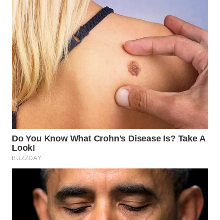
WN
SUMEDANG
WN
CIANJUR
WN
KEPULAUAN
SERIBU
WN
TANGERANG
WN
BINJAI
WN
CIREBON