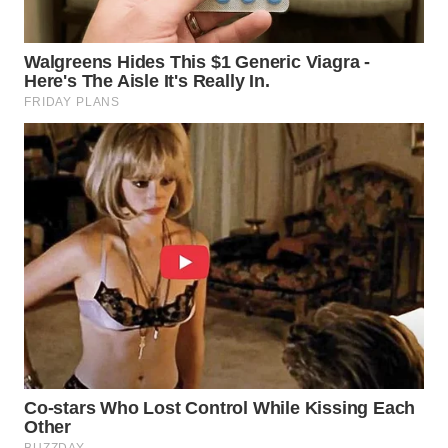
TAPANULI
TENGAH
WN DELI
SERDANG
WN
TEBING
TINGGI
WN
PAKPAK
WN
KARAWANG
WN
BEKASI