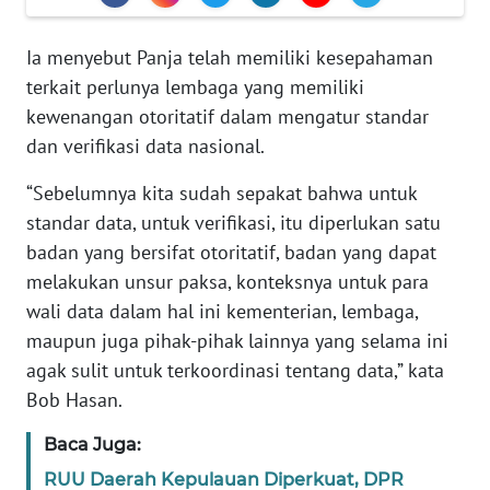
Informasi
Ia menyebut Panja telah memiliki kesepahaman
INDEKS
BERITA
terkait perlunya lembaga yang memiliki
kewenangan otoritatif dalam mengatur standar
KONTAK
dan verifikasi data nasional.
KAMI
“Sebelumnya kita sudah sepakat bahwa untuk
INFO
standar data, untuk verifikasi, itu diperlukan satu
IKLAN
badan yang bersifat otoritatif, badan yang dapat
melakukan unsur paksa, konteksnya untuk para
TENTANG
wali data dalam hal ini kementerian, lembaga,
KAMI
maupun juga pihak-pihak lainnya yang selama ini
agak sulit untuk terkoordinasi tentang data,” kata
PEDOMAN
Bob Hasan.
MEDIA
SIBER
Baca Juga:
RUU Daerah Kepulauan Diperkuat, DPR
REDAKSI