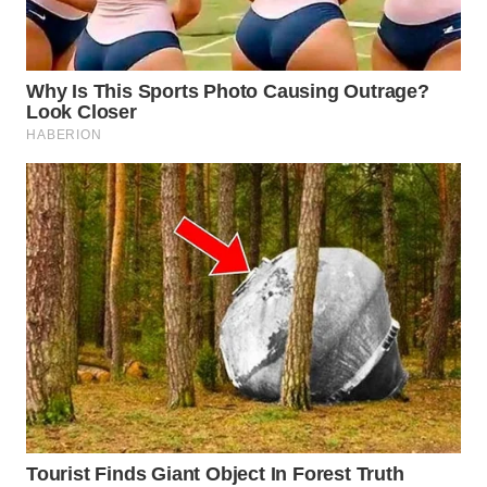
WN
PRIANGAN
TIMUR
WN
SEMARANG
WN
SOLO
WN
BOROBUDUR
WN
MADURA
WN
SURABAYA