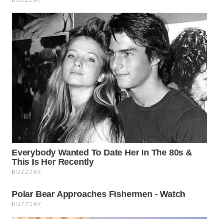
WN
BOGOR
WN
DEPOK
WN
TAPANULI
UTARA
WN
SAMOSIR
WN
PADANG
LAWAS