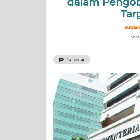
dalam Pengob
INDEKS
BERITA
Tar
KONTAK
Sutris
KAMI
Sabt
INFO
IKLAN
Komentar
TENTANG
KAMI
PEDOMAN
MEDIA
SIBER
REDAKSI