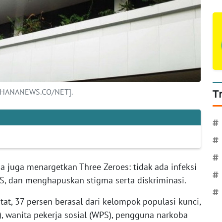
WAHANANEWS.CO/NET].
T
#
#
#
ia juga menargetkan Three Zeroes: tidak ada infeksi
#
DS, dan menghapuskan stigma serta diskriminasi.
#
atat, 37 persen berasal dari kelompok populasi kunci,
L), wanita pekerja sosial (WPS), pengguna narkoba