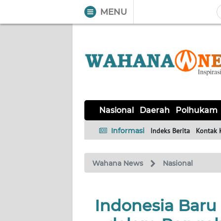
MENU
WAHANA
Tutup
TV
NASIONAL
DAERAH
POLHUKAM
KRIMINAL
EKUIN
SAINS-
KESEHATAN
INTERNASIONAL
Nasional
Daerah
Polhukam
TEKNO
Informasi
Indeks Berita
Kontak 
SERBA-
PENDIDIKAN
OLAHRAGA
OPINI
SERBI
Wahana News
Nasional
EDITORIAL
Indonesia Baru
Informasi