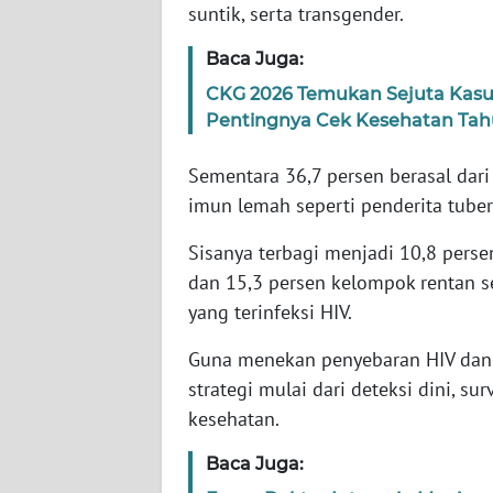
suntik, serta transgender.
WN
Baca Juga:
NTT
CKG 2026 Temukan Sejuta Kasu
Pentingnya Cek Kesehatan Ta
WN
KEPRI
Sementara 36,7 persen berasal da
imun lemah seperti penderita tuberk
WN
PAPUA
Sisanya terbagi menjadi 10,8 perse
dan 15,3 persen kelompok rentan se
WN
yang terinfeksi HIV.
PAPUA
BARAT
Guna menekan penyebaran HIV dan 
strategi mulai dari deteksi dini, s
WN
kesehatan.
RIAU
Baca Juga:
WN