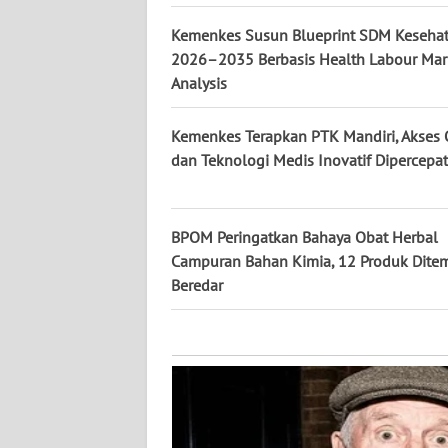
KALTARA
Kemenkes Susun Blueprint SDM Keseha
WN
2026–2035 Berbasis Health Labour Mar
KALSEL
Analysis
WN
Kemenkes Terapkan PTK Mandiri, Akses 
KALTIM
dan Teknologi Medis Inovatif Dipercepat
WN
SULSEL
BPOM Peringatkan Bahaya Obat Herbal
Campuran Bahan Kimia, 12 Produk Dite
WN
Beredar
GORONTALO
WN
SULUT
WN
MALUKU