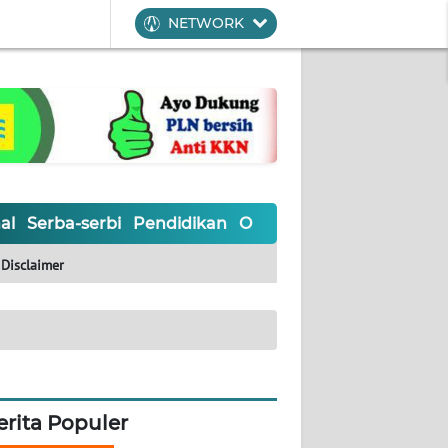
NETWORK
al
Serba-serbi
Pendidikan
Olahraga
Opini
Editoria
Disclaimer
erita Populer