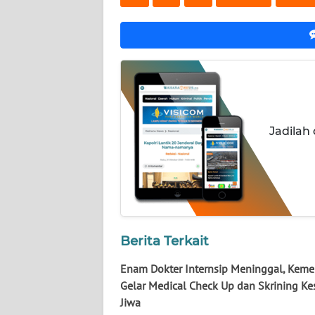
NUSANTARA
WN
JOGJA
WN
JATIM
Jadilah
WN
BALI
WN
KALBAR
Berita Terkait
WN
KALTENG
Enam Dokter Internsip Meninggal, Kem
Gelar Medical Check Up dan Skrining Ke
WN
Jiwa