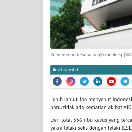
KARIR
DISCLAIMER
Wahana
News
Regional
Kementerian Kesehatan (Kemenkes). [
WN
SUMUT
Ikuti Kami di:
WN
JAKARTA
Lebih lanjut, Ina menyebut Indones
WN
baru, tidak ada kematian akibat AI
JABAR
Dari total 356 ribu kasus yang terc
WN
yakni lelaki seks dengan lelaki (LS
BANTEN