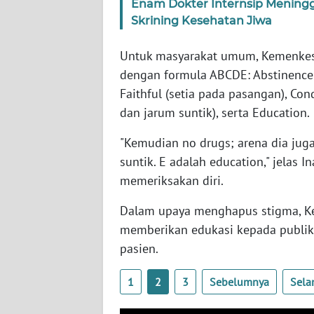
Enam Dokter Internsip Meningg
SERAMBI
Skrining Kesehatan Jiwa
WN
Untuk masyarakat umum, Kemenke
JAMBI
dengan formula ABCDE: Abstinence 
Faithful (setia pada pasangan), Co
WN
dan jarum suntik), serta Education.
SULTRA
"Kemudian no drugs; arena dia juga
WN
suntik. E adalah education," jelas 
NTB
memeriksakan diri.
WN
Dalam upaya menghapus stigma, Ke
SULTENG
memberikan edukasi kepada publik
pasien.
WN
SULBAR
1
2
3
Sebelumnya
Sela
WN