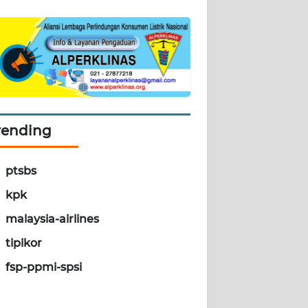
rending
ptsbs
kpk
malaysia-airlines
tipikor
fsp-ppmi-spsi