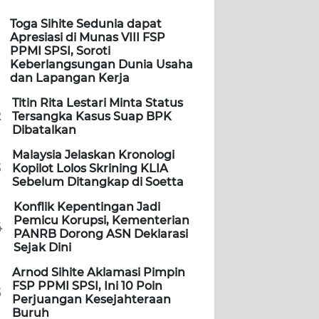
Toga Sihite Sedunia dapat
Apresiasi di Munas VIII FSP
PPMI SPSI, Soroti
Keberlangsungan Dunia Usaha
dan Lapangan Kerja
Titin Rita Lestari Minta Status
2
Tersangka Kasus Suap BPK
Dibatalkan
Malaysia Jelaskan Kronologi
3
Kopilot Lolos Skrining KLIA
Sebelum Ditangkap di Soetta
Konflik Kepentingan Jadi
Pemicu Korupsi, Kementerian
4
PANRB Dorong ASN Deklarasi
Sejak Dini
Arnod Sihite Aklamasi Pimpin
FSP PPMI SPSI, Ini 10 Poin
5
Perjuangan Kesejahteraan
Buruh