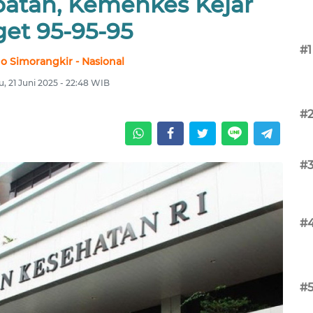
atan, Kemenkes Kejar
get 95-95-95
#1
no Simorangkir - Nasional
u, 21 Juni 2025 - 22:48 WIB
#
#
#
#