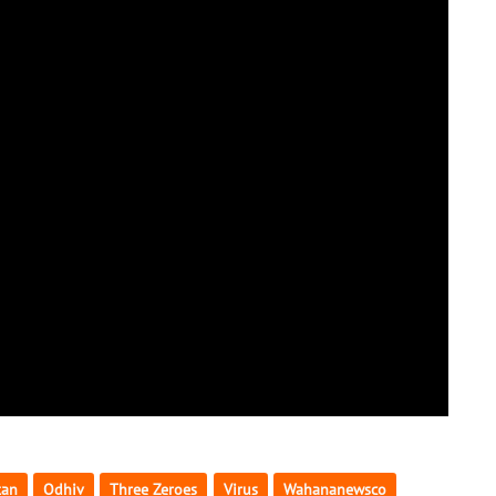
tan
Odhiv
Three Zeroes
Virus
Wahananewsco