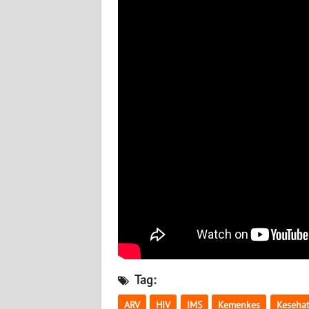
BABEL
WN
SUMBAR
WN
SUMSEL
WN
BENGKULU
WN
LAMPUNG
WN
JATENG
Tag:
WN
ARV
HIV
IMS
Kemenkes
Keseha