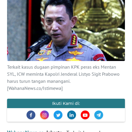
SAINS-TEKNO
KESEHATAN
INTERNASIONAL
SERBA-SERBI
Terkait kasus dugaan pimpinan KPK peras eks Mentan
PENDIDIKAN
SYL, ICW meminta Kapolri Jenderal Listyo Sigit Prabowo
harus turun tangan manangani.
OLAHRAGA
[WahanaNews.co/Istimewa]
OPINI
Ikuti Kami di:
EDITORIAL