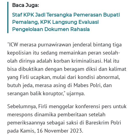
WN
Baca Juga:
BANTEN
Staf KPK Jadi Tersangka Pemerasan Bupati
Pemalang, KPK Langsung Evaluasi
WN
Pengelolaan Dokumen Rahasia
NTT
"ICW merasa purnawirawan jenderal bintang tiga
WN
kepolisian itu sedang memainkan peran seolah-
KEPRI
olah dirinya adalah korban kriminalisasi. Hal itu
bisa dibuktikan dengan beragam diksi dan kalimat
WN
yang Firli ucapkan, mulai dari kondisi abnormal,
PAPUA
butuh jeda, merasa asing di Mabes Polri, dan
serangan balik koruptor," ujarnya.
WN
PAPUA
Sebelumnya, Firli menggelar konferensi pers untuk
BARAT
merespons dinamika pemberitaan setelah
pemeriksaannya sebagai saksi di Bareskrim Polri
WN
RIAU
pada Kamis, 16 November 2023.