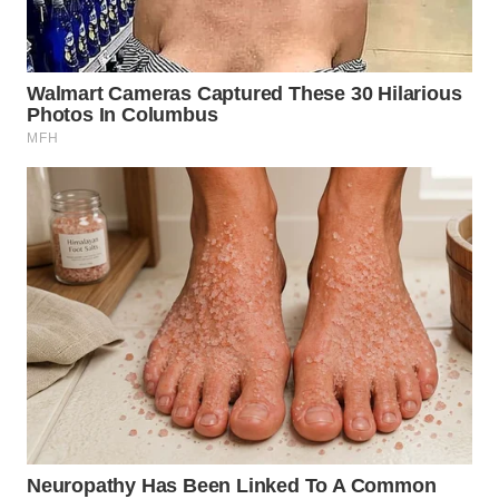
WN
TAPANULI
SELATAN
WN
TANJUNG
LESUNG
WN
KARO
WN
SIMALUNGUN
WN
LABUHANBATU
WN