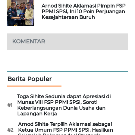
Arnod Sihite Aklamasi Pimpin FSP
WAHANA
PPMI SPSI, Ini 10 Poin Perjuangan
SPORT
Kesejahteraan Buruh
WAHANA
UMKM
KOMENTAR
WAHANA
SELEB
WAHANA
Berita Populer
PERSONA
Toga Sihite Sedunia dapat Apresiasi di
WAHANA
Munas VIII FSP PPMI SPSI, Soroti
OTOMOTIF
#1
Keberlangsungan Dunia Usaha dan
Lapangan Kerja
WAHANA
Arnod Sihite Terpilih Aklamasi sebagai
HEALTH
#2
Ketua Umum FSP PPMI SPSI, Hasilkan