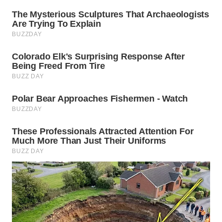
WN
PRIANGAN
TIMUR
WN
SEMARANG
WN
SOLO
WN
BOROBUDUR
WN
MADURA
WN
SURABAYA