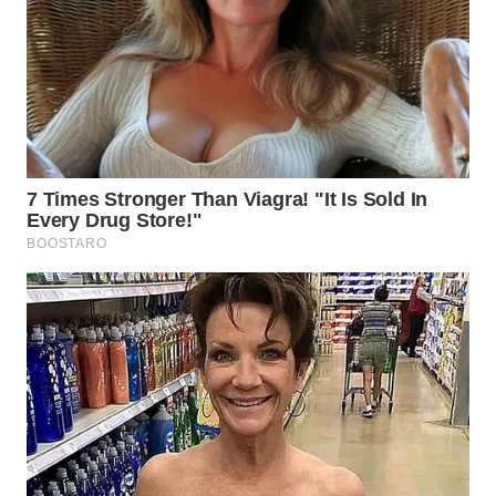
WN
MALUKU
WN
MALUT
WN
DAIRI
WN
DANAU
TOBA
WN
NIAS
WN
LANGKAT