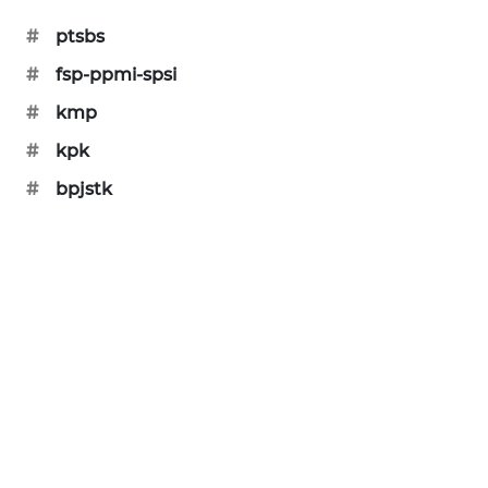
#
ptsbs
MAWAKA
ID
#
fsp-ppmi-spsi
#
kmp
MARTABAT
NET
#
kpk
#
bpjstk
PLN
WATCH
MKLI
LPKKI
LKKI
KOPEKLIN