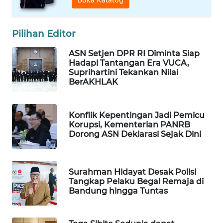
Wahana
Media
Group
Pilihan Editor
WAHANA
ASN Setjen DPR RI Diminta Siap
Hadapi Tantangan Era VUCA,
NEWS
Suprihartini Tekankan Nilai
BerAKHLAK
WAHANA
TANI
Konflik Kepentingan Jadi Pemicu
Korupsi, Kementerian PANRB
WAHANA
Dorong ASN Deklarasi Sejak Dini
ADVOKAT
WAHANA
Surahman Hidayat Desak Polisi
INFRASTRUKTUR
Tangkap Pelaku Begal Remaja di
Bandung hingga Tuntas
WAHANA
KONSUMEN