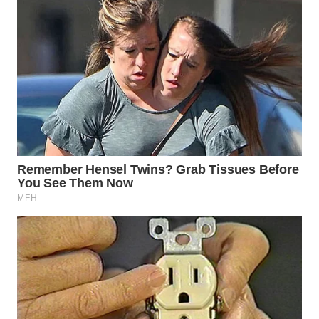
WN
BOGOR
WN
DEPOK
WN
TAPANULI
UTARA
WN
SAMOSIR
WN
PADANG
LAWAS