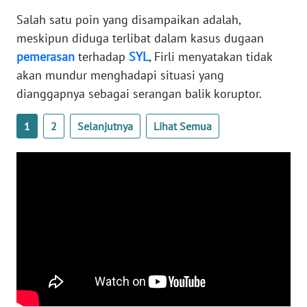
Salah satu poin yang disampaikan adalah,
WN
meskipun diduga terlibat dalam kasus dugaan
SERAMBI
pemerasan
terhadap
SYL
, Firli menyatakan tidak
WN
akan mundur menghadapi situasi yang
JAMBI
dianggapnya sebagai serangan balik koruptor.
WN
1
2
Selanjutnya
Lihat Semua
SULTRA
WN
NTB
WN
SULTENG
WN
SULBAR