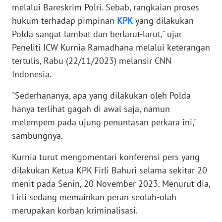
melalui Bareskrim Polri. Sebab, rangkaian proses
hukum terhadap pimpinan
KPK
yang dilakukan
KARIR
Polda sangat lambat dan berlarut-larut," ujar
Peneliti ICW Kurnia Ramadhana melalui keterangan
DISCLAIMER
tertulis, Rabu (22/11/2023) melansir CNN
Indonesia.
Wahana
News
Regional
"Sederhananya, apa yang dilakukan oleh Polda
hanya terlihat gagah di awal saja, namun
WN
melempem pada ujung penuntasan perkara ini,"
SUMUT
sambungnya.
Kurnia turut mengomentari konferensi pers yang
WN
JAKARTA
dilakukan Ketua KPK Firli Bahuri selama sekitar 20
menit pada Senin, 20 November 2023. Menurut dia,
WN
Firli sedang memainkan peran seolah-olah
JABAR
merupakan korban kriminalisasi.