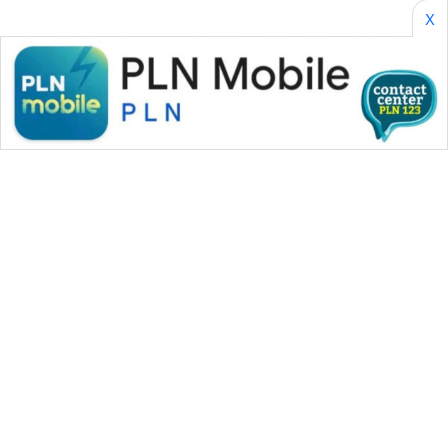
SONYA
X
ASA
NEWS
WAHANA MEDIA GROUP
|
|
|
WAHANA NEWS co
WAHANA TANI
WAHANA ADVOKAT
|
|
WAHANA INFRASTRUKTUR
WAHANA KONSUMEN