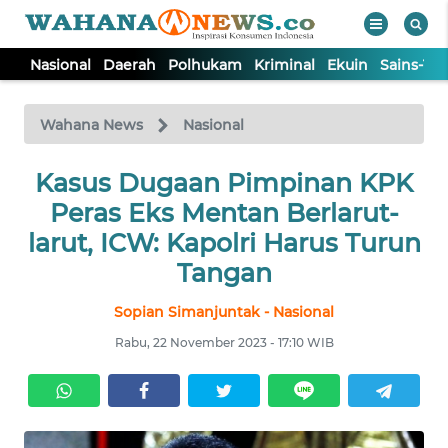
Nasional
Daerah
Polhukam
Kriminal
Ekuin
Sains-Te
WAHANA
Tutup
TV
Wahana News
Nasional
NASIONAL
Kasus Dugaan Pimpinan KPK
Peras Eks Mentan Berlarut-
DAERAH
larut, ICW: Kapolri Harus Turun
Tangan
POLHUKAM
Sopian Simanjuntak - Nasional
Rabu, 22 November 2023 - 17:10 WIB
KRIMINAL
EKUIN