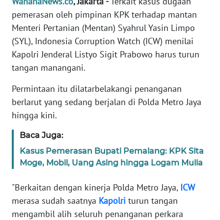
WahanaNews.co
, Jakarta -
Terkait kasus dugaan
Informasi
pemerasan oleh pimpinan KPK terhadap mantan
INDEKS
Menteri Pertanian (Mentan) Syahrul Yasin Limpo
BERITA
(SYL), Indonesia Corruption Watch (ICW) menilai
Kapolri Jenderal Listyo Sigit Prabowo harus turun
KONTAK
tangan manangani.
KAMI
Permintaan itu dilatarbelakangi penanganan
INFO
berlarut yang sedang berjalan di Polda Metro Jaya
IKLAN
hingga kini.
TENTANG
Baca Juga:
KAMI
Kasus Pemerasan Bupati Pemalang: KPK Sita
Moge, Mobil, Uang Asing hingga Logam Mulia
PEDOMAN
MEDIA
"Berkaitan dengan kinerja Polda Metro Jaya,
ICW
SIBER
merasa sudah saatnya
Kapolri
turun tangan
mengambil alih seluruh penanganan perkara
REDAKSI