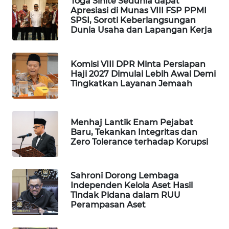
Toga Sihite Sedunia dapat
Apresiasi di Munas VIII FSP PPMI
WAHANA
SPSI, Soroti Keberlangsungan
LISTRIK
Dunia Usaha dan Lapangan Kerja
WAHANA
TRAVEL
Komisi VIII DPR Minta Persiapan
Haji 2027 Dimulai Lebih Awal Demi
Tingkatkan Layanan Jemaah
WAHANA
TV
Menhaj Lantik Enam Pejabat
WAHANANEWS
Baru, Tekankan Integritas dan
ID
Zero Tolerance terhadap Korupsi
WAHANANEWS
Sahroni Dorong Lembaga
CO ID
Independen Kelola Aset Hasil
Tindak Pidana dalam RUU
WAHANANEWS
Perampasan Aset
NET