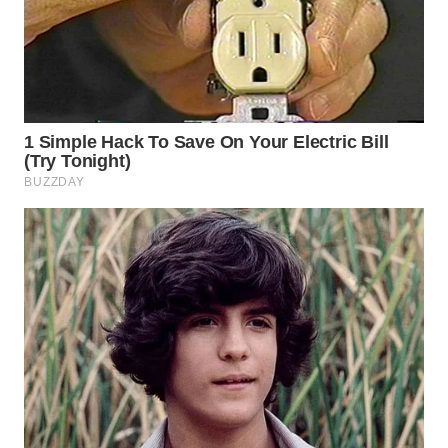
WN
SUMEDANG
WN
CIANJUR
WN
KEPULAUAN
SERIBU
WN
TANGERANG
WN
BINJAI
WN
CIREBON