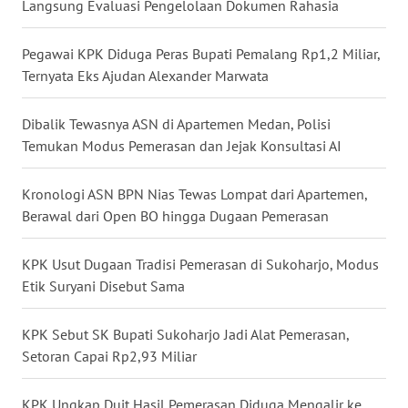
Langsung Evaluasi Pengelolaan Dokumen Rahasia
WN
NUSANTARA
Pegawai KPK Diduga Peras Bupati Pemalang Rp1,2 Miliar,
Ternyata Eks Ajudan Alexander Marwata
WN
JOGJA
Dibalik Tewasnya ASN di Apartemen Medan, Polisi
Temukan Modus Pemerasan dan Jejak Konsultasi AI
WN
JATIM
Kronologi ASN BPN Nias Tewas Lompat dari Apartemen,
Berawal dari Open BO hingga Dugaan Pemerasan
WN
BALI
KPK Usut Dugaan Tradisi Pemerasan di Sukoharjo, Modus
Etik Suryani Disebut Sama
WN
KALBAR
KPK Sebut SK Bupati Sukoharjo Jadi Alat Pemerasan,
Setoran Capai Rp2,93 Miliar
WN
KALTENG
KPK Ungkap Duit Hasil Pemerasan Diduga Mengalir ke