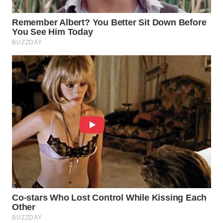
WN
INDRAMAYU
WN
KUNINGAN
WN
MAJALENGKA
WN
SUBANG
WN
SUKABUMI
WN
PURWAKARTA