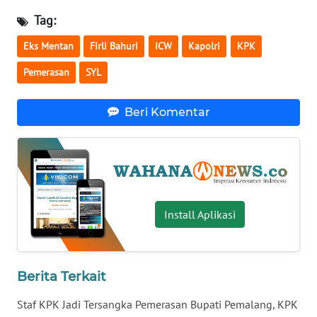
Tag:
WN
BABEL
Eks Mentan
Firli Bahuri
ICW
Kapolri
KPK
Pemerasan
SYL
WN
SUMBAR
Beri Komentar
WN
SUMSEL
WN
BENGKULU
Install Aplikasi
WN
LAMPUNG
Berita Terkait
WN
JATENG
Staf KPK Jadi Tersangka Pemerasan Bupati Pemalang, KPK