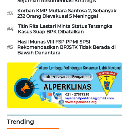
Sejumlah Rekomendasi Strategis
WAHANA
Korban KMP Mutiara Santosa 2, Sebanyak
DESA
#3
232 Orang Dievakuasi 5 Meninggal
WISATA
Titin Rita Lestari Minta Status Tersangka
#4
Kasus Suap BPK Dibatalkan
LAPAK
WAHANA
Hasil Munas VIII FSP PPMI SPSI
#5
Rekomendasikan BPJSTK Tidak Berada di
Bawah Danantara
Wahana
Network
KONSUMEN
LISTRIK
MASYARAKAT
KELISTRIKAN
WALINKI
Trending
ID