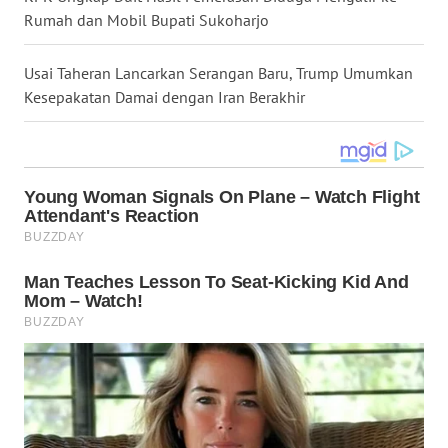
Rumah dan Mobil Bupati Sukoharjo
WN
KALTARA
Usai Taheran Lancarkan Serangan Baru, Trump Umumkan
WN
Kesepakatan Damai dengan Iran Berakhir
KALSEL
WN
KALTIM
WN
SULSEL
WN
GORONTALO
WN
SULUT