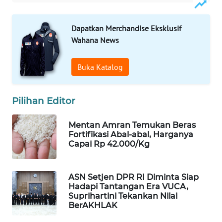
Wahana
Media
Dapatkan Merchandise Eksklusif
Group
Wahana News
WAHANA
NEWS
Buka Katalog
WAHANA
Pilihan Editor
TANI
Mentan Amran Temukan Beras
WAHANA
Fortifikasi Abal-abal, Harganya
ADVOKAT
Capai Rp 42.000/Kg
WAHANA
INFRASTRUKTUR
ASN Setjen DPR RI Diminta Siap
Hadapi Tantangan Era VUCA,
Suprihartini Tekankan Nilai
WAHANA
BerAKHLAK
KONSUMEN