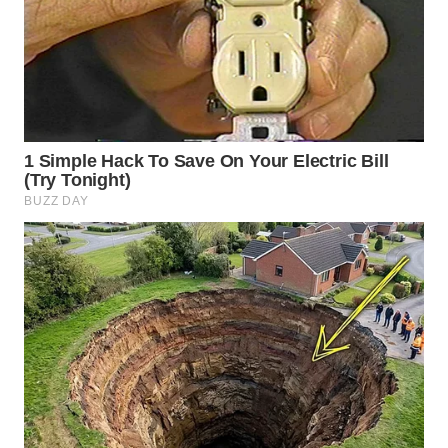
WN
SUMEDANG
WN
CIANJUR
WN
KEPULAUAN
SERIBU
WN
TANGERANG
WN
BINJAI
WN
CIREBON