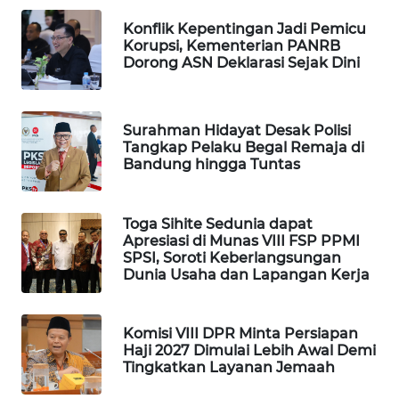
WAHANA
Konflik Kepentingan Jadi Pemicu
LISTRIK
Korupsi, Kementerian PANRB
Dorong ASN Deklarasi Sejak Dini
WAHANA
TRAVEL
Surahman Hidayat Desak Polisi
Tangkap Pelaku Begal Remaja di
WAHANA
Bandung hingga Tuntas
TV
Toga Sihite Sedunia dapat
WAHANANEWS
Apresiasi di Munas VIII FSP PPMI
ID
SPSI, Soroti Keberlangsungan
Dunia Usaha dan Lapangan Kerja
WAHANANEWS
CO ID
Komisi VIII DPR Minta Persiapan
Haji 2027 Dimulai Lebih Awal Demi
WAHANANEWS
Tingkatkan Layanan Jemaah
NET