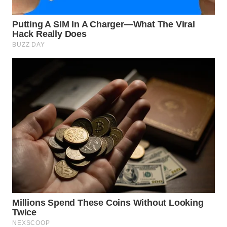
WN
PRIANGAN
TIMUR
WN
SEMARANG
WN
SOLO
WN
BOROBUDUR
WN
MADURA
WN
SURABAYA