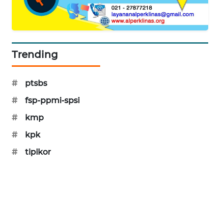
MAWAKA
ID
Trending
MARTABAT
NET
#
ptsbs
PLN
WATCH
#
fsp-ppmi-spsi
#
kmp
MKLI
#
kpk
#
tipikor
LPKKI
LKKI
KOPEKLIN