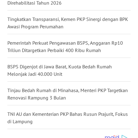
Direhabilitasi Tahun 2026
WN
NUSANTARA
Tingkatkan Transparansi, Kemen PKP Sinergi dengan BPK
Awasi Program Perumahan
WN
JOGJA
Pemerintah Perkuat Pengawasan BSPS, Anggaran Rp10
Triliun Ditargetkan Perbaiki 400 Ribu Rumah
WN
JATIM
BSPS Digenjot di Jawa Barat, Kuota Bedah Rumah
Melonjak Jadi 40.000 Unit
WN
BALI
Tinjau Bedah Rumah di Minahasa, Menteri PKP Targetkan
Renovasi Rampung 3 Bulan
WN
KALBAR
TNI AU dan Kementerian PKP Bahas Rusun Prajurit, Fokus
di Lampung
WN
KALTENG