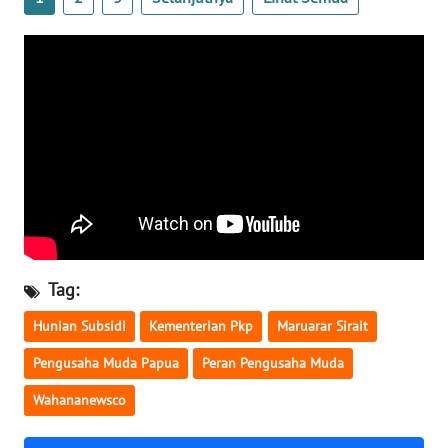
WN
SERAMBI
WN
JAMBI
WN
SULTRA
WN
NTB
Tag:
Hunian Subsidi
Kementerian Pkp
Maruarar Sirait
WN
SULTENG
Pengusaha Muda Papua
Peran Pengusaha Muda
Wahananewsco
WN
SULBAR