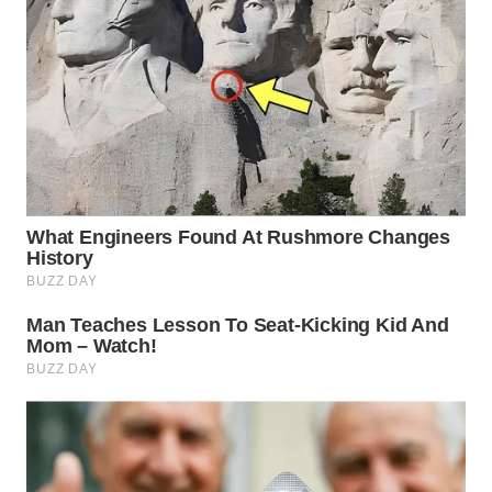
WN
MALUKU
WN
MALUT
WN
DAIRI
WN
DANAU
TOBA
WN
NIAS
WN
LANGKAT