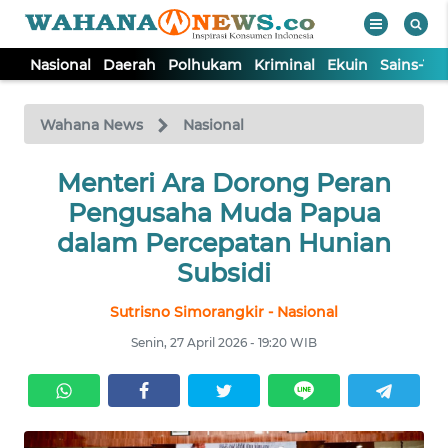
Nasional
Daerah
Polhukam
Kriminal
Ekuin
Sains-Te
WAHANA
Tutup
TV
Wahana News
Nasional
NASIONAL
Menteri Ara Dorong Peran
Pengusaha Muda Papua
DAERAH
dalam Percepatan Hunian
Subsidi
POLHUKAM
Sutrisno Simorangkir - Nasional
Senin, 27 April 2026 - 19:20 WIB
KRIMINAL
EKUIN