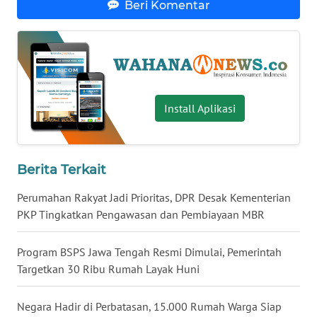
Beri Komentar
WN
BABEL
WN
SUMBAR
Install Aplikasi
WN
SUMSEL
Berita Terkait
WN
BENGKULU
Perumahan Rakyat Jadi Prioritas, DPR Desak Kementerian
PKP Tingkatkan Pengawasan dan Pembiayaan MBR
WN
LAMPUNG
Program BSPS Jawa Tengah Resmi Dimulai, Pemerintah
Targetkan 30 Ribu Rumah Layak Huni
WN
JATENG
Negara Hadir di Perbatasan, 15.000 Rumah Warga Siap