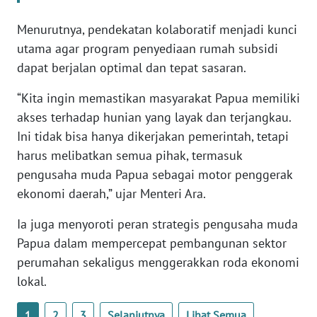
WN
BANTEN
Menurutnya, pendekatan kolaboratif menjadi kunci
utama agar program penyediaan rumah subsidi
WN
dapat berjalan optimal dan tepat sasaran.
NTT
“Kita ingin memastikan masyarakat Papua memiliki
akses terhadap hunian yang layak dan terjangkau.
WN
KEPRI
Ini tidak bisa hanya dikerjakan pemerintah, tetapi
harus melibatkan semua pihak, termasuk
WN
pengusaha muda Papua sebagai motor penggerak
PAPUA
ekonomi daerah,” ujar Menteri Ara.
WN
Ia juga menyoroti peran strategis pengusaha muda
PAPUA
Papua dalam mempercepat pembangunan sektor
BARAT
perumahan sekaligus menggerakkan roda ekonomi
lokal.
WN
RIAU
1
2
3
Selanjutnya
Lihat Semua