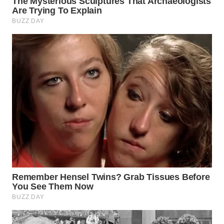
TAPANULI
TENGAH
WN DELI
SERDANG
WN
TEBING
TINGGI
WN
PAKPAK
WN
KARAWANG
WN
BEKASI