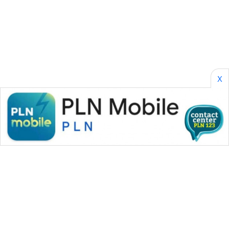
SONYA
ASA
NEWS
X