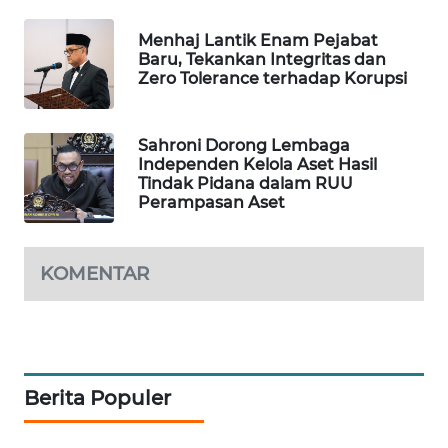
WAHANA
Menhaj Lantik Enam Pejabat
SPORT
Baru, Tekankan Integritas dan
Zero Tolerance terhadap Korupsi
WAHANA
UMKM
Sahroni Dorong Lembaga
Independen Kelola Aset Hasil
WAHANA
Tindak Pidana dalam RUU
SELEB
Perampasan Aset
WAHANA
PERSONA
KOMENTAR
WAHANA
OTOMOTIF
Berita Populer
WAHANA
HEALTH