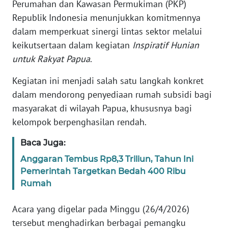
Perumahan dan Kawasan Permukiman (PKP)
Informasi
Republik Indonesia menunjukkan komitmennya
INDEKS
dalam memperkuat sinergi lintas sektor melalui
BERITA
keikutsertaan dalam kegiatan
Inspiratif Hunian
untuk Rakyat Papua
.
KONTAK
KAMI
Kegiatan ini menjadi salah satu langkah konkret
dalam mendorong penyediaan rumah subsidi bagi
INFO
masyarakat di wilayah Papua, khususnya bagi
IKLAN
kelompok berpenghasilan rendah.
TENTANG
Baca Juga:
KAMI
Anggaran Tembus Rp8,3 Triliun, Tahun Ini
Pemerintah Targetkan Bedah 400 Ribu
PEDOMAN
Rumah
MEDIA
SIBER
Acara yang digelar pada Minggu (26/4/2026)
tersebut menghadirkan berbagai pemangku
REDAKSI