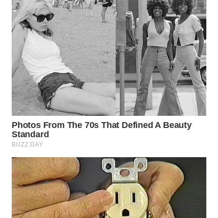
WN
BOGOR
WN
DEPOK
WN
TAPANULI
UTARA
WN
SAMOSIR
WN
PADANG
LAWAS