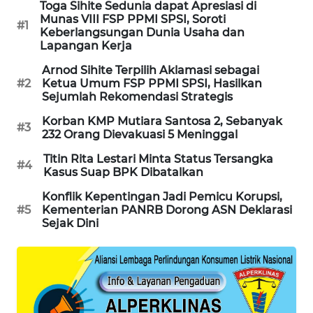
Toga Sihite Sedunia dapat Apresiasi di
WAHANA
Munas VIII FSP PPMI SPSI, Soroti
#1
DESA
Keberlangsungan Dunia Usaha dan
WISATA
Lapangan Kerja
Arnod Sihite Terpilih Aklamasi sebagai
LAPAK
#2
Ketua Umum FSP PPMI SPSI, Hasilkan
WAHANA
Sejumlah Rekomendasi Strategis
Korban KMP Mutiara Santosa 2, Sebanyak
#3
Wahana
232 Orang Dievakuasi 5 Meninggal
Network
Titin Rita Lestari Minta Status Tersangka
#4
Kasus Suap BPK Dibatalkan
KONSUMEN
Konflik Kepentingan Jadi Pemicu Korupsi,
LISTRIK
#5
Kementerian PANRB Dorong ASN Deklarasi
Sejak Dini
MASYARAKAT
KELISTRIKAN
WALINKI
ID