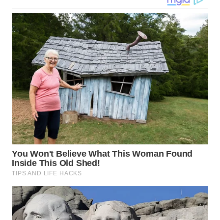
WN
KALTARA
WN
KALSEL
WN
KALTIM
WN
SULSEL
WN
GORONTALO
WN
SULUT