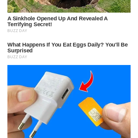
WN
INDRAMAYU
WN
KUNINGAN
WN
MAJALENGKA
WN
SUBANG
WN
SUKABUMI
WN
PURWAKARTA