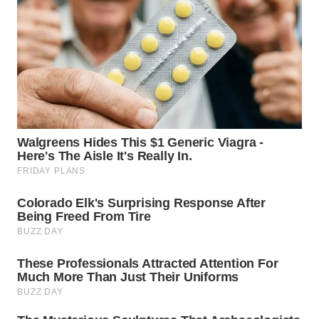
WN
TAPANULI
SELATAN
WN
TANJUNG
LESUNG
WN
KARO
WN
SIMALUNGUN
WN
LABUHANBATU
WN