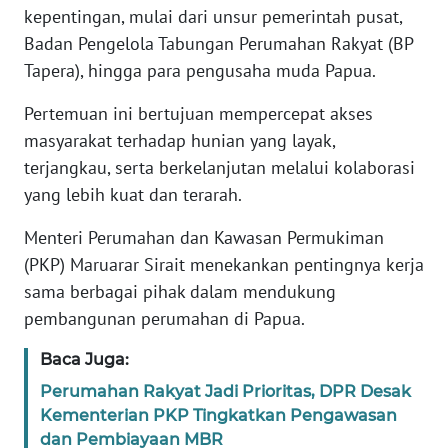
kepentingan, mulai dari unsur pemerintah pusat,
Badan Pengelola Tabungan Perumahan Rakyat (BP
KARIR
Tapera), hingga para pengusaha muda Papua.
DISCLAIMER
Pertemuan ini bertujuan mempercepat akses
masyarakat terhadap hunian yang layak,
Wahana
terjangkau, serta berkelanjutan melalui kolaborasi
News
Regional
yang lebih kuat dan terarah.
Menteri Perumahan dan Kawasan Permukiman
WN
(PKP) Maruarar Sirait menekankan pentingnya kerja
SUMUT
sama berbagai pihak dalam mendukung
WN
pembangunan perumahan di Papua.
JAKARTA
Baca Juga:
WN
Perumahan Rakyat Jadi Prioritas, DPR Desak
JABAR
Kementerian PKP Tingkatkan Pengawasan
dan Pembiayaan MBR