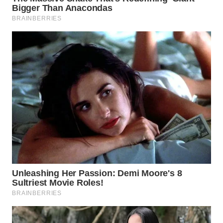
TAPANULI
TENGAH
WN DELI
SERDANG
WN
TEBING
TINGGI
WN
PAKPAK
WN
KARAWANG
WN
BEKASI