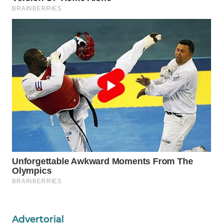
Wahana
Media
Group
WAHANA
NEWS
WAHANA
TANI
WAHANA
ADVOKAT
WAHANA
INFRASTRUKTUR
WAHANA
KONSUMEN
Advertorial