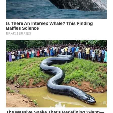
WN
TAPANULI
SELATAN
WN
TANJUNG
LESUNG
WN
KARO
WN
SIMALUNGUN
WN
LABUHANBATU
WN