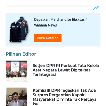
WAHANA
LISTRIK
Dapatkan Merchandise Eksklusif
WAHANA
Wahana News
TRAVEL
Buka Katalog
WAHANA
TV
Pilihan Editor
WAHANANEWS
ID
Setjen DPR RI Perkuat Tata Kelola
Aset Negara Lewat Digitalisasi
Terintegrasi
WAHANANEWS
CO ID
Komisi III DPR Tegaskan Tak Ada
WAHANANEWS
Surpres Pergantian Kapolri,
Masyarakat Diminta Tak Percaya
NET
Isu