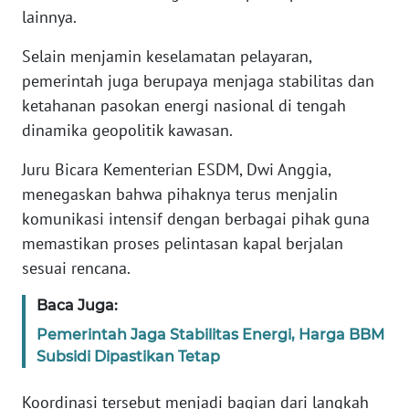
lainnya.
KARIR
Selain menjamin keselamatan pelayaran,
pemerintah juga berupaya menjaga stabilitas dan
DISCLAIMER
ketahanan pasokan energi nasional di tengah
dinamika geopolitik kawasan.
Wahana
News
Juru Bicara Kementerian ESDM, Dwi Anggia,
Regional
menegaskan bahwa pihaknya terus menjalin
komunikasi intensif dengan berbagai pihak guna
WN
SUMUT
memastikan proses pelintasan kapal berjalan
sesuai rencana.
WN
Baca Juga:
JAKARTA
Pemerintah Jaga Stabilitas Energi, Harga BBM
WN
Subsidi Dipastikan Tetap
JABAR
Koordinasi tersebut menjadi bagian dari langkah