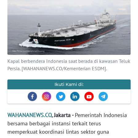
SAINS-TEKNO
KESEHATAN
INTERNASIONAL
SERBA-SERBI
Kapal berbendera Indonesia saat berada di kawasan Teluk
Persia. [WAHANANEWS.CO/Kementerian ESDM].
PENDIDIKAN
Ikuti Kami di:
OLAHRAGA
OPINI
WAHANANEWS.CO
, Jakarta -
Pemerintah Indonesia
bersama berbagai instansi terkait terus
EDITORIAL
memperkuat koordinasi lintas sektor guna