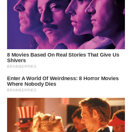
WN
INDRAMAYU
WN
KUNINGAN
WN
MAJALENGKA
WN
SUBANG
WN
SUKABUMI
WN
PURWAKARTA