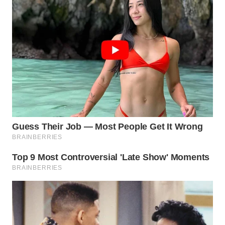
WN
BOGOR
WN
DEPOK
WN
TAPANULI
UTARA
WN
SAMOSIR
WN
PADANG
LAWAS