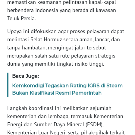
memastikan keamanan pelintasan kapal-kapal
Informasi
berbendera Indonesia yang berada di kawasan
INDEKS
Teluk Persia.
BERITA
Upaya ini difokuskan agar proses pelayaran dapat
KONTAK
melintasi Selat Hormuz secara aman, lancar, dan
KAMI
tanpa hambatan, mengingat jalur tersebut
merupakan salah satu rute pelayaran strategis
INFO
dunia yang memiliki tingkat risiko tinggi.
IKLAN
Baca Juga:
TENTANG
Kemkomdigi Tegaskan Rating IGRS di Steam
KAMI
Bukan Klasifikasi Resmi Pemerintah
PEDOMAN
Langkah koordinasi ini melibatkan sejumlah
MEDIA
kementerian dan lembaga, termasuk Kementerian
SIBER
Energi dan Sumber Daya Mineral (ESDM),
Kementerian Luar Negeri, serta pihak-pihak terkait
REDAKSI