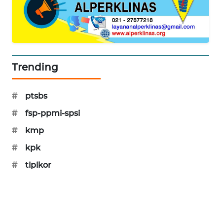
PORTAL
KONSUMEN
FORWAMKI
Trending
ALPERKLINAS
#
ptsbs
FORJASIDA
#
fsp-ppmi-spsi
TAMBANG
#
kmp
NEWS
#
kpk
SITUNGIR
#
tipikor
NEWS
SIDIKALANG
NEWS