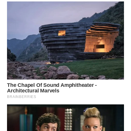
WN
KALTARA
WN
KALSEL
WN
KALTIM
WN
SULSEL
WN
GORONTALO
WN
SULUT