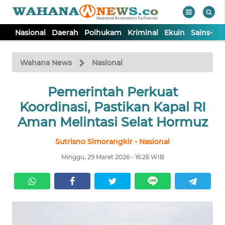
Nasional
Daerah
Polhukam
Kriminal
Ekuin
Sains-Te
WAHANA
Tutup
TV
Wahana News
Nasional
NASIONAL
Pemerintah Perkuat
Koordinasi, Pastikan Kapal RI
DAERAH
Aman Melintasi Selat Hormuz
Sutrisno Simorangkir - Nasional
POLHUKAM
Minggu, 29 Maret 2026 - 16:26 WIB
KRIMINAL
EKUIN