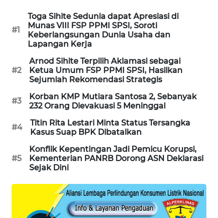
Toga Sihite Sedunia dapat Apresiasi di
MAWAKA
Munas VIII FSP PPMI SPSI, Soroti
ID
#1
Keberlangsungan Dunia Usaha dan
Lapangan Kerja
MARTABAT
Arnod Sihite Terpilih Aklamasi sebagai
NET
#2
Ketua Umum FSP PPMI SPSI, Hasilkan
Sejumlah Rekomendasi Strategis
PLN
Korban KMP Mutiara Santosa 2, Sebanyak
WATCH
#3
232 Orang Dievakuasi 5 Meninggal
Titin Rita Lestari Minta Status Tersangka
MKLI
#4
Kasus Suap BPK Dibatalkan
Konflik Kepentingan Jadi Pemicu Korupsi,
LPKKI
#5
Kementerian PANRB Dorong ASN Deklarasi
Sejak Dini
LKKI
KOPEKLIN