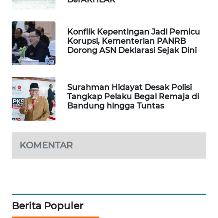
WAHANA
DESA
WISATA
Konflik Kepentingan Jadi Pemicu
Korupsi, Kementerian PANRB
Dorong ASN Deklarasi Sejak Dini
LAPAK
WAHANA
Surahman Hidayat Desak Polisi
Wahana
Tangkap Pelaku Begal Remaja di
Network
Bandung hingga Tuntas
KONSUMEN
LISTRIK
KOMENTAR
MASYARAKAT
KELISTRIKAN
WALINKI
Berita Populer
ID