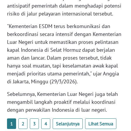
WN
antisipatif pemerintah dalam menghadapi potensi
BANTEN
risiko di jalur pelayaran internasional tersebut.
"Kementerian ESDM terus berkomunikasi dan
WN
NTT
berkoordinasi secara intensif dengan Kementerian
Luar Negeri untuk memastikan proses pelintasan
WN
kapal Indonesia di Selat Hormuz dapat berjalan
KEPRI
aman dan lancar. Dalam proses tersebut, tidak
hanya soal muatan, tapi keselamatan awak kapal
WN
menjadi prioritas utama pemerintah," ujar Anggia
PAPUA
di Jakarta, Minggu (29/3/2026).
WN
Sebelumnya, Kementerian Luar Negeri juga telah
PAPUA
mengambil langkah proaktif melalui koordinasi
BARAT
dengan perwakilan Indonesia di luar negeri.
WN
1
2
3
4
Selanjutnya
Lihat Semua
RIAU