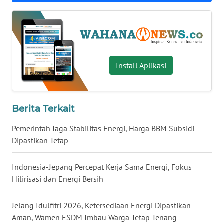
WN
BABEL
WN
SUMBAR
Install Aplikasi
WN
SUMSEL
Berita Terkait
WN
Pemerintah Jaga Stabilitas Energi, Harga BBM Subsidi
BENGKULU
Dipastikan Tetap
WN
Indonesia-Jepang Percepat Kerja Sama Energi, Fokus
LAMPUNG
Hilirisasi dan Energi Bersih
WN
Jelang Idulfitri 2026, Ketersediaan Energi Dipastikan
JATENG
Aman, Wamen ESDM Imbau Warga Tetap Tenang