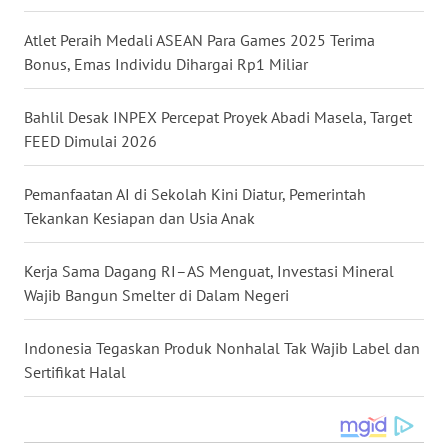
WN
Atlet Peraih Medali ASEAN Para Games 2025 Terima
NUSANTARA
Bonus, Emas Individu Dihargai Rp1 Miliar
WN
Bahlil Desak INPEX Percepat Proyek Abadi Masela, Target
JOGJA
FEED Dimulai 2026
WN
Pemanfaatan AI di Sekolah Kini Diatur, Pemerintah
JATIM
Tekankan Kesiapan dan Usia Anak
WN
BALI
Kerja Sama Dagang RI–AS Menguat, Investasi Mineral
Wajib Bangun Smelter di Dalam Negeri
WN
KALBAR
Indonesia Tegaskan Produk Nonhalal Tak Wajib Label dan
Sertifikat Halal
WN
KALTENG