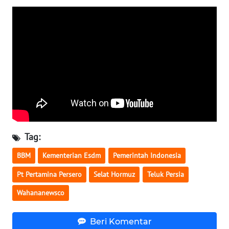
WN
SERAMBI
WN
JAMBI
WN
SULTRA
WN
Tag:
NTB
BBM
Kementerian Esdm
Pemerintah Indonesia
WN
Pt Pertamina Persero
Selat Hormuz
Teluk Persia
SULTENG
Wahananewsco
WN
SULBAR
Beri Komentar