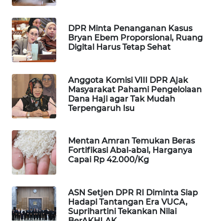
WAHANA
SPORT
DPR Minta Penanganan Kasus
Bryan Ebem Proporsional, Ruang
Digital Harus Tetap Sehat
WAHANA
UMKM
Anggota Komisi VIII DPR Ajak
WAHANA
Masyarakat Pahami Pengelolaan
SELEB
Dana Haji agar Tak Mudah
Terpengaruh Isu
WAHANA
PERSONA
Mentan Amran Temukan Beras
Fortifikasi Abal-abal, Harganya
WAHANA
Capai Rp 42.000/Kg
OTOMOTIF
ASN Setjen DPR RI Diminta Siap
WAHANA
Hadapi Tantangan Era VUCA,
HEALTH
Suprihartini Tekankan Nilai
BerAKHLAK