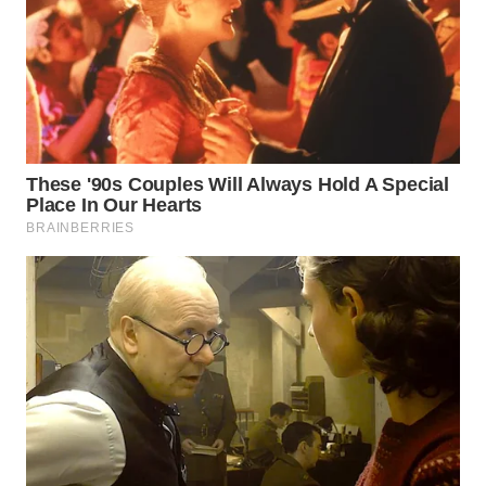
WN
PRIANGAN
TIMUR
WN
SEMARANG
WN
SOLO
WN
BOROBUDUR
WN
MADURA
WN
SURABAYA