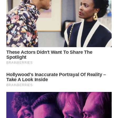
WN
SUMEDANG
WN
CIANJUR
WN
KEPULAUAN
SERIBU
WN
TANGERANG
WN
BINJAI
WN
CIREBON