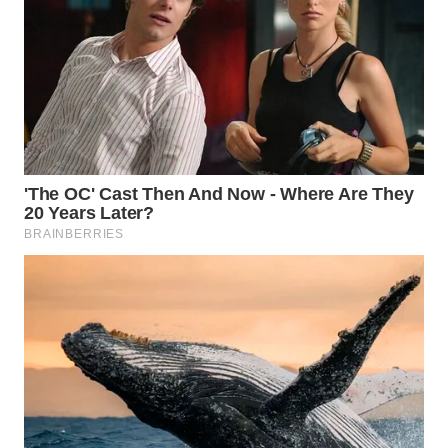
WN
MALUKU
WN
MALUT
WN
DAIRI
WN
DANAU
TOBA
WN
NIAS
WN
LANGKAT