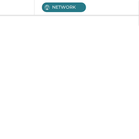
NETWORK
al
Serba-serbi
Pendidikan
Olahraga
Opini
Editoria
Disclaimer