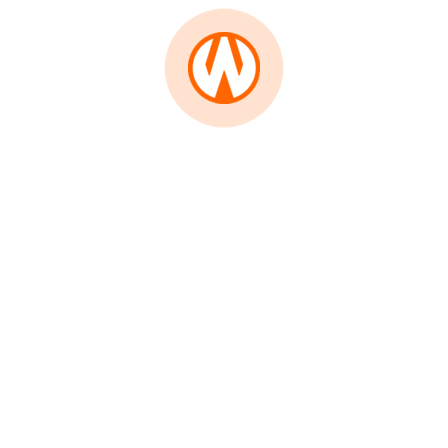
i, Bali, akan segera dibuka untuk wisatawan dari 18 negara
mumkan penerbangan internasional di Bali akan
/2021) mendatang dan hanya pengunjung dari 18