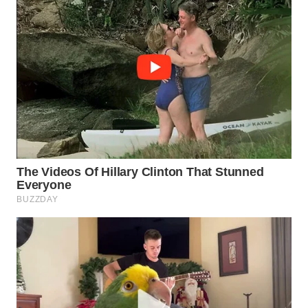
WN
NATUNA
WN
BINTAN
WN
MANDALIKA
WN
LIKUPANG
WN
LABUANBAJO
WN
BORNEO