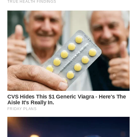
WN
TAPANULI
SELATAN
WN
TANJUNG
LESUNG
WN
KARO
WN
SIMALUNGUN
WN
LABUHANBATU
WN