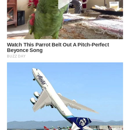
Wahana
Media
Group
WAHANA
NEWS
WAHANA
TANI
WAHANA
ADVOKAT
WAHANA
INFRASTRUKTUR
WAHANA
KONSUMEN