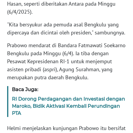
Hasan, seperti diberitakan Antara pada Minggu
(6/4/2025).
KARIR
"Kita bersyukur ada pemuda asal Bengkulu yang
DISCLAIMER
dipercaya dan dicintai oleh presiden," sambungnya.
Prabowo mendarat di Bandara Fatmawati Soekarno
Wahana
News
Bengkulu pada Minggu (6/4). Ia tiba dengan
Regional
Pesawat Kepresidenan RI-1 untuk menjemput
asisten pribadi (aspri), Agung Surahman, yang
WN
merupakan putra daerah Bengkulu.
SUMUT
Baca Juga:
WN
RI Dorong Perdagangan dan Investasi dengan
JAKARTA
Maroko, Bidik Aktivasi Kembali Perundingan
PTA
WN
JABAR
Helmi menjelaskan kunjungan Prabowo itu bersifat