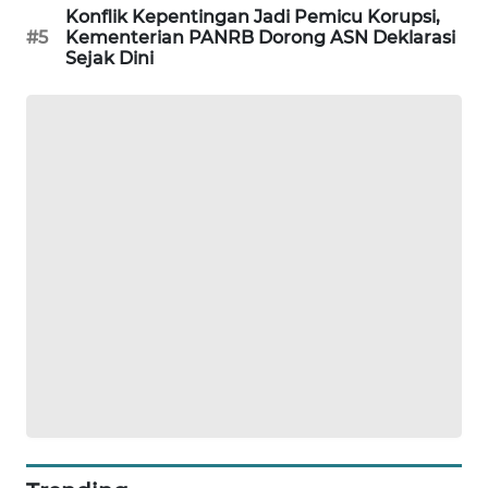
Konflik Kepentingan Jadi Pemicu Korupsi,
PORTAL
#5
Kementerian PANRB Dorong ASN Deklarasi
KONSUMEN
Sejak Dini
FORWAMKI
ALPERKLINAS
FORJASIDA
TAMBANG
NEWS
SITUNGIR
NEWS
SIDIKALANG
NEWS