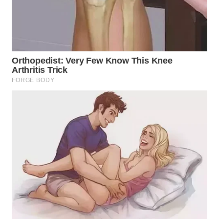
WN
BOGOR
WN
DEPOK
WN
TAPANULI
UTARA
WN
SAMOSIR
WN
PADANG
LAWAS