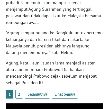
pribadi. Ia memutuskan mampir sejenak
WN
menjemput Agung Surahman yang tertinggal
BANTEN
pesawat dan tidak dapat ikut ke Malaysia bersama
rombongan awal.
WN
NTT
"Agung sempat pulang ke Bengkulu untuk bertemu
keluarganya dan karena tiket dari Jakarta ke
WN
KEPRI
Malaysia penuh, presiden akhirnya langsung
datang menjemputnya," kata Helmi.
WN
Agung, kata Helmi, sudah lama menjadi asisten
PAPUA
atau ajudan pribadi Prabowo. Dia bahkan
mendampingi Prabowo sejak sebelum menjabat
WN
PAPUA
sebagai Presiden RI.
BARAT
1
2
Selanjutnya
Lihat Semua
WN
RIAU