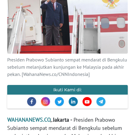
SAINS-TEKNO
KESEHATAN
INTERNASIONAL
SERBA-SERBI
Presiden Prabowo Subianto sempat mendarat di Bengkulu
sebelum melanjutkan kunjungan ke Malaysia pada akhir
PENDIDIKAN
pekan. [WahanaNews.co/CNNIndonesia]
OLAHRAGA
Ikuti Kami di:
OPINI
WAHANANEWS.CO
, Jakarta -
Presiden Prabowo
EDITORIAL
Subianto sempat mendarat di Bengkulu sebelum