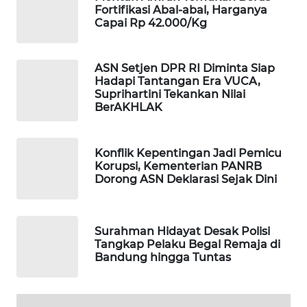
Fortifikasi Abal-abal, Harganya
WAHANA
Capai Rp 42.000/Kg
DESA
WISATA
ASN Setjen DPR RI Diminta Siap
LAPAK
Hadapi Tantangan Era VUCA,
WAHANA
Suprihartini Tekankan Nilai
BerAKHLAK
Wahana
Network
Konflik Kepentingan Jadi Pemicu
Korupsi, Kementerian PANRB
KONSUMEN
Dorong ASN Deklarasi Sejak Dini
LISTRIK
MASYARAKAT
Surahman Hidayat Desak Polisi
KELISTRIKAN
Tangkap Pelaku Begal Remaja di
Bandung hingga Tuntas
WALINKI
ID