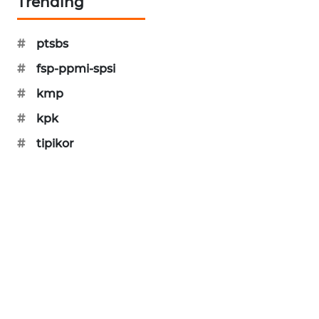
Trending
SIBARAGAS
NEWS
#
ptsbs
#
fsp-ppmi-spsi
METRO
SIANTAR
#
kmp
NEWS
#
kpk
METRO
#
tipikor
MEDAN
NEWS
METRO
JAKARTA
NEWS
KRT
NEWS