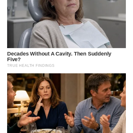
WN
KALTARA
WN
KALSEL
WN
KALTIM
WN
SULSEL
WN
GORONTALO
WN
SULUT