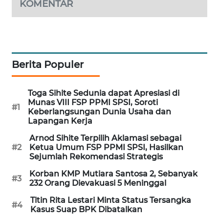
KOMENTAR
MAWAKA
ID
MARTABAT
NET
Berita Populer
PLN
Toga Sihite Sedunia dapat Apresiasi di
WATCH
Munas VIII FSP PPMI SPSI, Soroti
#1
Keberlangsungan Dunia Usaha dan
Lapangan Kerja
MKLI
Arnod Sihite Terpilih Aklamasi sebagai
#2
Ketua Umum FSP PPMI SPSI, Hasilkan
LPKKI
Sejumlah Rekomendasi Strategis
Korban KMP Mutiara Santosa 2, Sebanyak
LKKI
#3
232 Orang Dievakuasi 5 Meninggal
Titin Rita Lestari Minta Status Tersangka
KOPEKLIN
#4
Kasus Suap BPK Dibatalkan