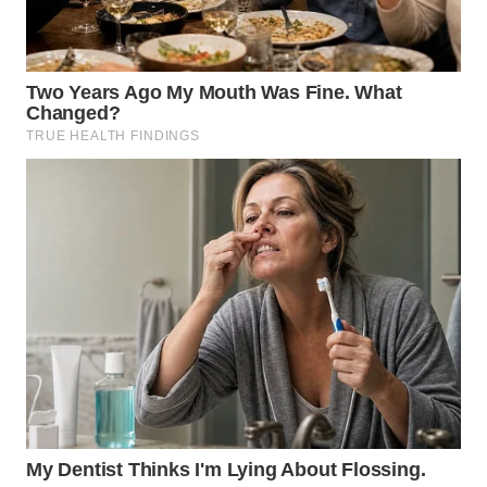
WN
MALUKU
WN
MALUT
WN
DAIRI
WN
DANAU
TOBA
WN
NIAS
WN
LANGKAT