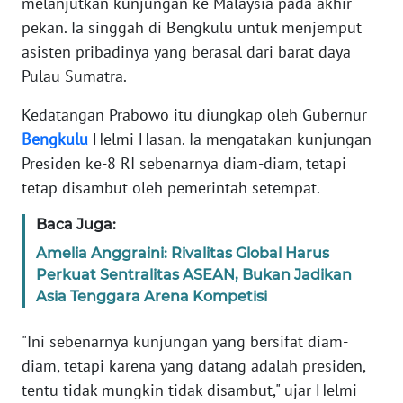
melanjutkan kunjungan ke Malaysia pada akhir
Informasi
pekan. Ia singgah di Bengkulu untuk menjemput
INDEKS
asisten pribadinya yang berasal dari barat daya
BERITA
Pulau Sumatra.
KONTAK
Kedatangan Prabowo itu diungkap oleh Gubernur
KAMI
Bengkulu
Helmi Hasan. Ia mengatakan kunjungan
Presiden ke-8 RI sebenarnya diam-diam, tetapi
INFO
tetap disambut oleh pemerintah setempat.
IKLAN
Baca Juga:
TENTANG
Amelia Anggraini: Rivalitas Global Harus
KAMI
Perkuat Sentralitas ASEAN, Bukan Jadikan
Asia Tenggara Arena Kompetisi
PEDOMAN
MEDIA
"Ini sebenarnya kunjungan yang bersifat diam-
SIBER
diam, tetapi karena yang datang adalah presiden,
tentu tidak mungkin tidak disambut," ujar Helmi
REDAKSI