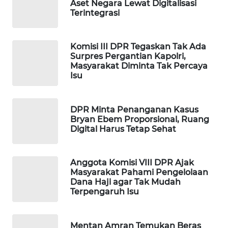
Aset Negara Lewat Digitalisasi
Terintegrasi
WAHANA
SPORT
Komisi III DPR Tegaskan Tak Ada
WAHANA
Surpres Pergantian Kapolri,
UMKM
Masyarakat Diminta Tak Percaya
Isu
WAHANA
SELEB
DPR Minta Penanganan Kasus
Bryan Ebem Proporsional, Ruang
WAHANA
Digital Harus Tetap Sehat
PERSONA
Anggota Komisi VIII DPR Ajak
WAHANA
Masyarakat Pahami Pengelolaan
OTOMOTIF
Dana Haji agar Tak Mudah
Terpengaruh Isu
WAHANA
HEALTH
Mentan Amran Temukan Beras