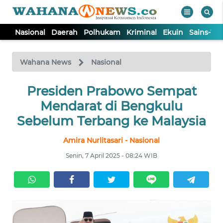
Nasional
Daerah
Polhukam
Kriminal
Ekuin
Sains-Te
WAHANA
Tutup
TV
Wahana News
Nasional
NASIONAL
Presiden Prabowo Sempat
Mendarat di Bengkulu
DAERAH
Sebelum Terbang ke Malaysia
Amira Nurlitasari - Nasional
POLHUKAM
Senin, 7 April 2025 - 08:24 WIB
KRIMINAL
EKUIN