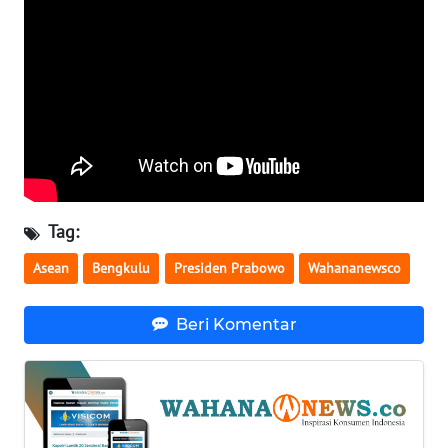
WN
SERAMBI
WN
JAMBI
WN
SULTRA
Tag:
WN
Asean
Bengkulu
Presiden Prabowo
Wahananewsco
NTB
Beri Komentar
WN
SULTENG
WN
SULBAR