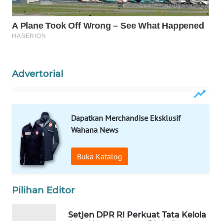
WAHANA
LISTRIK
WAHANA
TRAVEL
Advertorial
WAHANA
TV
Dapatkan Merchandise Eksklusif
WAHANANEWS
Wahana News
ID
Buka Katalog
WAHANANEWS
CO ID
Pilihan Editor
WAHANANEWS
NET
Setjen DPR RI Perkuat Tata Kelola