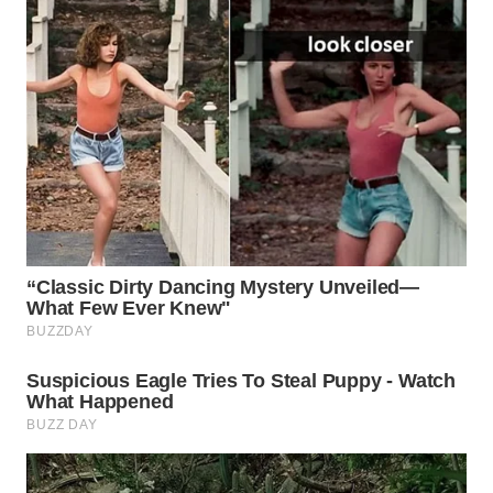
WN
PRIANGAN
TIMUR
WN
SEMARANG
WN
SOLO
WN
BOROBUDUR
WN
MADURA
WN
SURABAYA