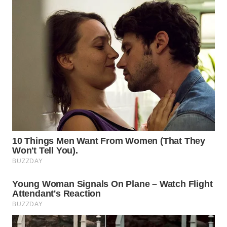
WN
INDRAMAYU
WN
KUNINGAN
WN
MAJALENGKA
WN
SUBANG
WN
SUKABUMI
WN
PURWAKARTA