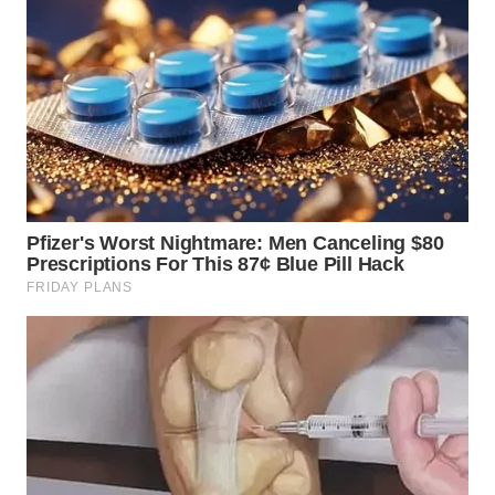
TAPANULI
TENGAH
WN DELI
SERDANG
WN
TEBING
TINGGI
WN
PAKPAK
WN
KARAWANG
WN
BEKASI