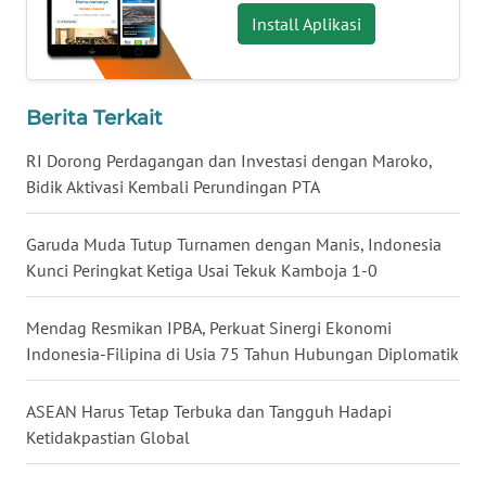
Install Aplikasi
WN
BABEL
WN
Berita Terkait
SUMBAR
RI Dorong Perdagangan dan Investasi dengan Maroko,
Bidik Aktivasi Kembali Perundingan PTA
WN
SUMSEL
Garuda Muda Tutup Turnamen dengan Manis, Indonesia
Kunci Peringkat Ketiga Usai Tekuk Kamboja 1-0
WN
BENGKULU
Mendag Resmikan IPBA, Perkuat Sinergi Ekonomi
Indonesia-Filipina di Usia 75 Tahun Hubungan Diplomatik
WN
LAMPUNG
ASEAN Harus Tetap Terbuka dan Tangguh Hadapi
WN
Ketidakpastian Global
JATENG