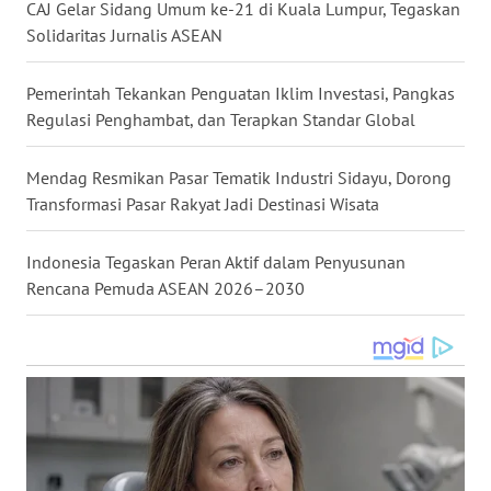
CAJ Gelar Sidang Umum ke-21 di Kuala Lumpur, Tegaskan
WN
Solidaritas Jurnalis ASEAN
NUSANTARA
Pemerintah Tekankan Penguatan Iklim Investasi, Pangkas
WN
Regulasi Penghambat, dan Terapkan Standar Global
JOGJA
Mendag Resmikan Pasar Tematik Industri Sidayu, Dorong
WN
Transformasi Pasar Rakyat Jadi Destinasi Wisata
JATIM
Indonesia Tegaskan Peran Aktif dalam Penyusunan
WN
Rencana Pemuda ASEAN 2026–2030
BALI
WN
KALBAR
WN
KALTENG