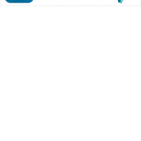
WAHANA MEDIA GROUP
|
|
|
WAHANA NEWS co
WAHANA TANI
WAHANA ADVOKAT
|
|
WAHANA INFRASTRUKTUR
WAHANA KONSUMEN
|
|
|
WAHANA LISTRIK
WAHANA TRAVEL
WAHANA TV
|
|
|
WAHANANEWS id
WAHANANEWS CO ID
WAHANANEWS NET
|
|
|
WAHANA SPORT ID
Wahana UMKM
Wahana Seleb
|
|
|
Wahana Persona
Wahana Otomotif
Wahana Health
|
Wahana Desa Wisata
Lapak Wahana