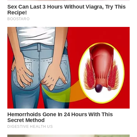
WN
SUMEDANG
WN
CIANJUR
WN
KEPULAUAN
SERIBU
WN
TANGERANG
WN
BINJAI
WN
CIREBON