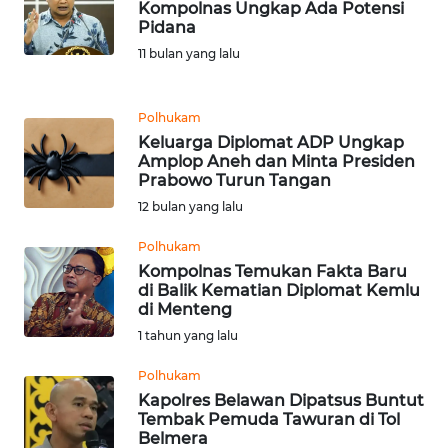
Kompolnas Ungkap Ada Potensi
Pidana
KARIR
11 bulan yang lalu
DISCLAIMER
Polhukam
Keluarga Diplomat ADP Ungkap
Wahana
Amplop Aneh dan Minta Presiden
News
Prabowo Turun Tangan
Regional
12 bulan yang lalu
WN
Polhukam
SUMUT
Kompolnas Temukan Fakta Baru
di Balik Kematian Diplomat Kemlu
di Menteng
WN
1 tahun yang lalu
JAKARTA
Polhukam
WN
Kapolres Belawan Dipatsus Buntut
JABAR
Tembak Pemuda Tawuran di Tol
Belmera