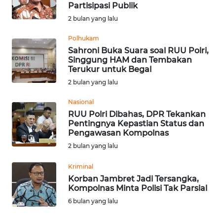
SAINS-TEKNO
Partisipasi Publik
2 bulan yang lalu
KESEHATAN
Polhukam
Sahroni Buka Suara soal RUU Polri,
Singgung HAM dan Tembakan
INTERNASIONAL
Terukur untuk Begal
2 bulan yang lalu
SERBA-SERBI
Nasional
RUU Polri Dibahas, DPR Tekankan
PENDIDIKAN
Pentingnya Kepastian Status dan
Pengawasan Kompolnas
OLAHRAGA
2 bulan yang lalu
Kriminal
OPINI
Korban Jambret Jadi Tersangka,
Kompolnas Minta Polisi Tak Parsial
EDITORIAL
6 bulan yang lalu