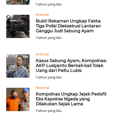
WN
1 tahun yang lalu
BANTEN
Kriminal
Bukti Rekaman Ungkap Fakta:
WN
Tiga Polisi Dieksekusi Lantaran
NTT
Ganggu Judi Sabung Ayam
1 tahun yang lalu
WN
KEPRI
Kriminal
Kasus Sabung Ayam, Kompolnas:
WN
AKP Lusiyanto Berkali-kali Tolak
PAPUA
Uang dari Peltu Lubis
1 tahun yang lalu
WN
PAPUA
Nasional
BARAT
Kompolnas Ungkap Jejak Pedofil
Eks Kapolres Ngada yang
Dilakukan Sejak Lama
WN
RIAU
1 tahun yang lalu