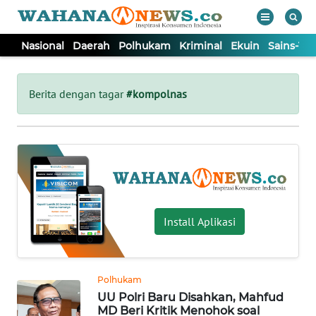
Nasional
Daerah
Polhukam
Kriminal
Ekuin
Sains-Te
WAHANA
Tutup
TV
Berita dengan tagar
#kompolnas
NASIONAL
DAERAH
POLHUKAM
Install Aplikasi
KRIMINAL
Polhukam
EKUIN
UU Polri Baru Disahkan, Mahfud
MD Beri Kritik Menohok soal