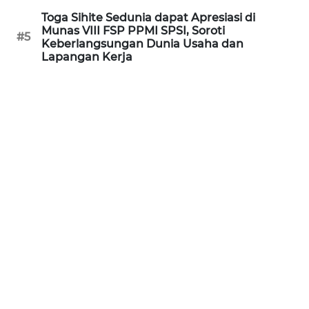
WN
Toga Sihite Sedunia dapat Apresiasi di
KALTARA
Munas VIII FSP PPMI SPSI, Soroti
#5
Keberlangsungan Dunia Usaha dan
Lapangan Kerja
WN
KALSEL
WN
KALTIM
WN
SULSEL
WN
GORONTALO
WN
SULUT