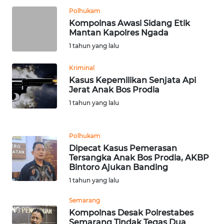
Polhukam
WN
Kompolnas Awasi Sidang Etik
SERAMBI
Mantan Kapolres Ngada
1 tahun yang lalu
WN
JAMBI
Kriminal
Kasus Kepemilikan Senjata Api
Jerat Anak Bos Prodia
WN
SULTRA
1 tahun yang lalu
WN
Polhukam
NTB
Dipecat Kasus Pemerasan
Tersangka Anak Bos Prodia, AKBP
WN
Bintoro Ajukan Banding
SULTENG
1 tahun yang lalu
Semarang
WN
SULBAR
Kompolnas Desak Polrestabes
Semarang Tindak Tegas Dua