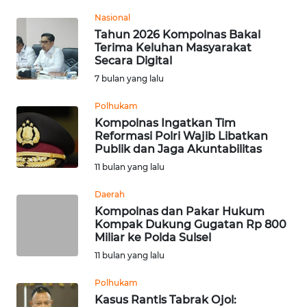
Informasi
Nasional
Tahun 2026 Kompolnas Bakal
INDEKS
Terima Keluhan Masyarakat
BERITA
Secara Digital
7 bulan yang lalu
KONTAK
KAMI
Polhukam
Kompolnas Ingatkan Tim
Reformasi Polri Wajib Libatkan
INFO
Publik dan Jaga Akuntabilitas
IKLAN
11 bulan yang lalu
TENTANG
Daerah
KAMI
Kompolnas dan Pakar Hukum
Kompak Dukung Gugatan Rp 800
Miliar ke Polda Sulsel
PEDOMAN
MEDIA
11 bulan yang lalu
SIBER
Polhukam
Kasus Rantis Tabrak Ojol:
REDAKSI