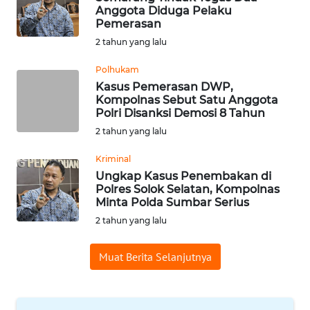
Anggota Diduga Pelaku
WN
Pemerasan
BABEL
2 tahun yang lalu
Polhukam
WN
SUMBAR
Kasus Pemerasan DWP,
Kompolnas Sebut Satu Anggota
Polri Disanksi Demosi 8 Tahun
WN
2 tahun yang lalu
SUMSEL
Kriminal
WN
Ungkap Kasus Penembakan di
BENGKULU
Polres Solok Selatan, Kompolnas
Minta Polda Sumbar Serius
2 tahun yang lalu
WN
LAMPUNG
Muat Berita Selanjutnya
WN
JATENG