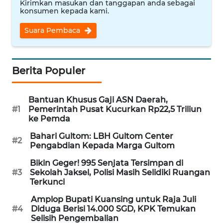
Kirimkan masukan dan tanggapan anda sebagai
konsumen kepada kami.
WN
NUSANTARA
Suara Pembaca
WN
JOGJA
Berita Populer
WN
JATIM
Bantuan Khusus Gaji ASN Daerah,
#1
Pemerintah Pusat Kucurkan Rp22,5 Triliun
ke Pemda
WN
BALI
Bahari Gultom: LBH Gultom Center
#2
Pengabdian Kepada Marga Gultom
WN
Bikin Geger! 995 Senjata Tersimpan di
KALBAR
#3
Sekolah Jaksel, Polisi Masih Selidiki Ruangan
Terkunci
WN
Amplop Bupati Kuansing untuk Raja Juli
KALTENG
#4
Diduga Berisi 14.000 SGD, KPK Temukan
Selisih Pengembalian