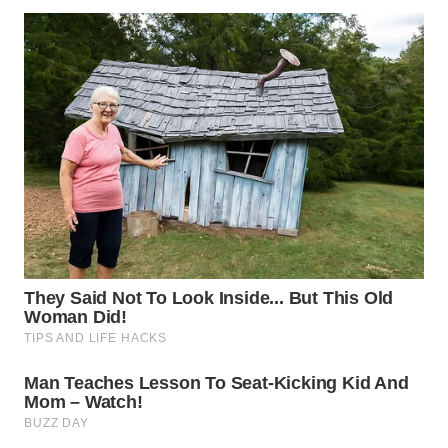
WN
TAPANULI
SELATAN
WN
TANJUNG
LESUNG
WN
KARO
WN
SIMALUNGUN
WN
LABUHANBATU
WN