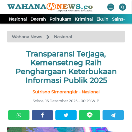
Nasional
Daerah
Polhukam
Kriminal
Ekuin
Sains-Te
WAHANA
Tutup
TV
Wahana News
Nasional
NASIONAL
Transparansi Terjaga,
Kemensetneg Raih
DAERAH
Penghargaan Keterbukaan
Informasi Publik 2025
POLHUKAM
Sutrisno Simorangkir - Nasional
Selasa, 16 Desember 2025 - 00:29 WIB
KRIMINAL
EKUIN