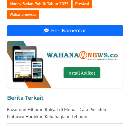
Monev Badan Publik Tahun 2025
Prestasi
WN
Wahananewsco
BABEL
WN
Beri Komentar
SUMBAR
WN
SUMSEL
Install Aplikasi
WN
BENGKULU
WN
Berita Terkait
LAMPUNG
Bazar dan Hiburan Rakyat di Monas, Cara Presiden
WN
Prabowo Hadirkan Kebahagiaan Lebaran
JATENG