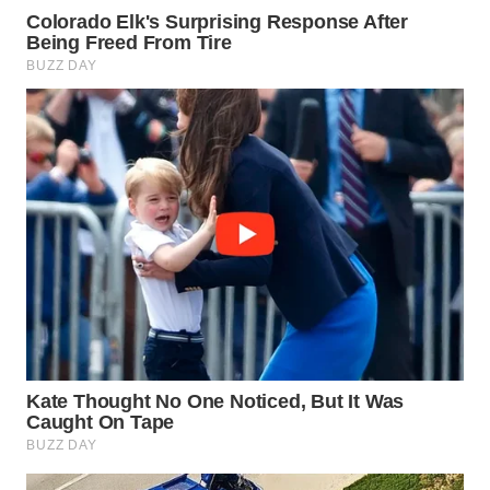
TAPANULI
TENGAH
WN DELI
SERDANG
WN
TEBING
TINGGI
WN
PAKPAK
WN
KARAWANG
WN
BEKASI