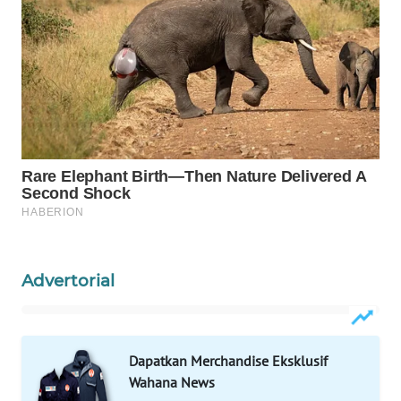
Wahana
Media
Group
WAHANA
NEWS
WAHANA
TANI
WAHANA
ADVOKAT
Advertorial
WAHANA
INFRASTRUKTUR
Dapatkan Merchandise Eksklusif
WAHANA
KONSUMEN
Wahana News