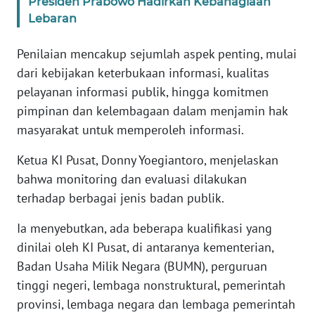
Presiden Prabowo Hadirkan Kebahagiaan
WN
Lebaran
BANTEN
Penilaian mencakup sejumlah aspek penting, mulai
WN
dari kebijakan keterbukaan informasi, kualitas
NTT
pelayanan informasi publik, hingga komitmen
pimpinan dan kelembagaan dalam menjamin hak
WN
masyarakat untuk memperoleh informasi.
KEPRI
Ketua KI Pusat, Donny Yoegiantoro, menjelaskan
WN
bahwa monitoring dan evaluasi dilakukan
PAPUA
terhadap berbagai jenis badan publik.
WN
Ia menyebutkan, ada beberapa kualifikasi yang
PAPUA
dinilai oleh KI Pusat, di antaranya kementerian,
BARAT
Badan Usaha Milik Negara (BUMN), perguruan
tinggi negeri, lembaga nonstruktural, pemerintah
WN
RIAU
provinsi, lembaga negara dan lembaga pemerintah