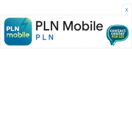
X
WAHANA MEDIA GROUP
|
|
|
WAHANA NEWS co
WAHANA TANI
WAHANA ADVOKAT
|
|