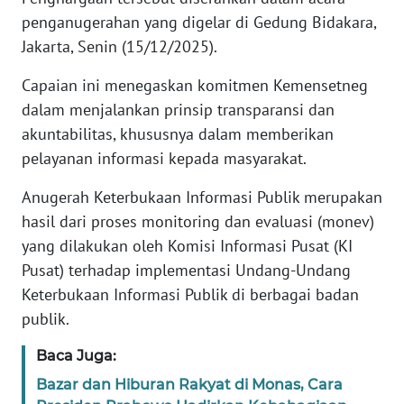
penganugerahan yang digelar di Gedung Bidakara,
KARIR
Jakarta, Senin (15/12/2025).
Capaian ini menegaskan komitmen Kemensetneg
DISCLAIMER
dalam menjalankan prinsip transparansi dan
akuntabilitas, khususnya dalam memberikan
Wahana
News
pelayanan informasi kepada masyarakat.
Regional
Anugerah Keterbukaan Informasi Publik merupakan
WN
hasil dari proses monitoring dan evaluasi (monev)
SUMUT
yang dilakukan oleh Komisi Informasi Pusat (KI
Pusat) terhadap implementasi Undang-Undang
WN
Keterbukaan Informasi Publik di berbagai badan
JAKARTA
publik.
WN
Baca Juga:
JABAR
Bazar dan Hiburan Rakyat di Monas, Cara