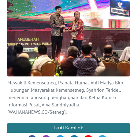
SAINS-TEKNO
KESEHATAN
INTERNASIONAL
SERBA-SERBI
PENDIDIKAN
Mewakili Kemensetneg, Pranata Humas Ahli Madya Biro
OLAHRAGA
Hubungan Masyarakat Kemensetneg, Syahrion Teridel,
menerima langsung penghargaan dari Ketua Komisi
Informasi Pusat, Arya Sandhiyudha.
OPINI
[WAHANANEWS.CO/Setneg].
EDITORIAL
Ikuti Kami di: