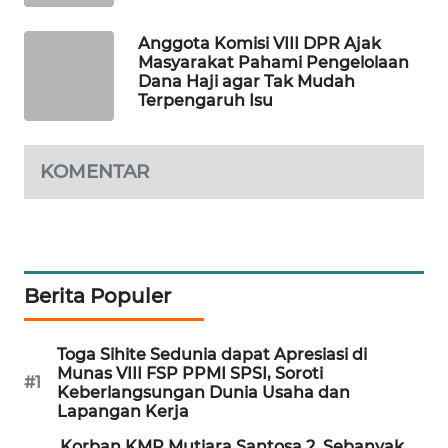
WAHANA
DESA
Anggota Komisi VIII DPR Ajak
Masyarakat Pahami Pengelolaan
WISATA
Dana Haji agar Tak Mudah
Terpengaruh Isu
LAPAK
WAHANA
KOMENTAR
Wahana
Network
KONSUMEN
LISTRIK
Berita Populer
MASYARAKAT
Toga Sihite Sedunia dapat Apresiasi di
KELISTRIKAN
Munas VIII FSP PPMI SPSI, Soroti
#1
Keberlangsungan Dunia Usaha dan
WALINKI
Lapangan Kerja
ID
Korban KMP Mutiara Santosa 2, Sebanyak