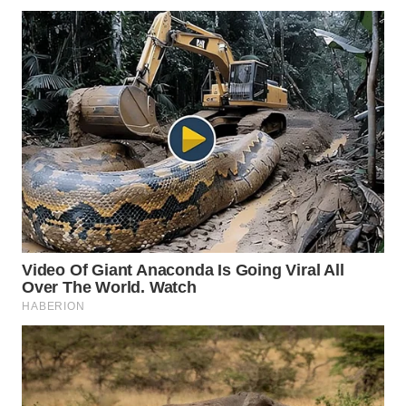
WN
NATUNA
WN
BINTAN
WN
MANDALIKA
WN
LIKUPANG
WN
LABUANBAJO
WN
BORNEO