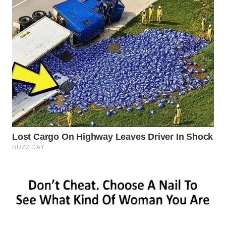
WN
BOGOR
WN
DEPOK
WN
TAPANULI
UTARA
WN
SAMOSIR
WN
PADANG
LAWAS