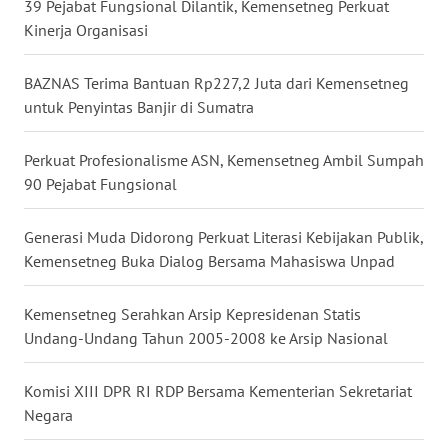
39 Pejabat Fungsional Dilantik, Kemensetneg Perkuat
WN
Kinerja Organisasi
NUSANTARA
BAZNAS Terima Bantuan Rp227,2 Juta dari Kemensetneg
WN
untuk Penyintas Banjir di Sumatra
JOGJA
Perkuat Profesionalisme ASN, Kemensetneg Ambil Sumpah
WN
90 Pejabat Fungsional
JATIM
Generasi Muda Didorong Perkuat Literasi Kebijakan Publik,
WN
Kemensetneg Buka Dialog Bersama Mahasiswa Unpad
BALI
Kemensetneg Serahkan Arsip Kepresidenan Statis
WN
Undang-Undang Tahun 2005-2008 ke Arsip Nasional
KALBAR
Komisi XIII DPR RI RDP Bersama Kementerian Sekretariat
WN
Negara
KALTENG