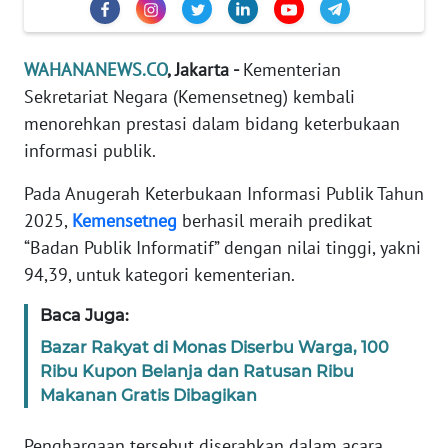
Informasi
INDEKS
WAHANANEWS.CO
, Jakarta -
Kementerian
BERITA
Sekretariat Negara (Kemensetneg) kembali
menorehkan prestasi dalam bidang keterbukaan
KONTAK
KAMI
informasi publik.
Pada Anugerah Keterbukaan Informasi Publik Tahun
INFO
2025,
Kemensetneg
berhasil meraih predikat
IKLAN
“Badan Publik Informatif” dengan nilai tinggi, yakni
94,39, untuk kategori kementerian.
TENTANG
KAMI
Baca Juga:
PEDOMAN
Bazar Rakyat di Monas Diserbu Warga, 100
MEDIA
Ribu Kupon Belanja dan Ratusan Ribu
SIBER
Makanan Gratis Dibagikan
REDAKSI
Penghargaan tersebut diserahkan dalam acara