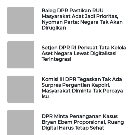
WAHANA
Baleg DPR Pastikan RUU
SPORT
Masyarakat Adat Jadi Prioritas,
Nyoman Parta: Negara Tak Akan
Dirugikan
WAHANA
UMKM
Setjen DPR RI Perkuat Tata Kelola
WAHANA
Aset Negara Lewat Digitalisasi
SELEB
Terintegrasi
WAHANA
Komisi III DPR Tegaskan Tak Ada
PERSONA
Surpres Pergantian Kapolri,
Masyarakat Diminta Tak Percaya
Isu
WAHANA
OTOMOTIF
DPR Minta Penanganan Kasus
WAHANA
Bryan Ebem Proporsional, Ruang
HEALTH
Digital Harus Tetap Sehat