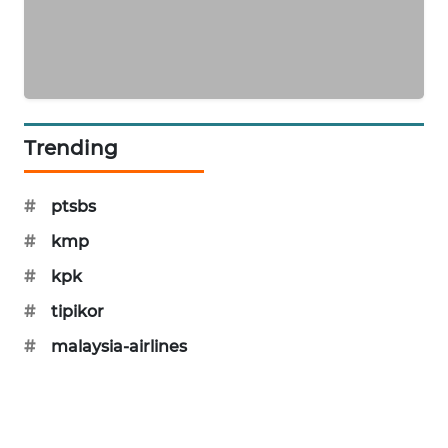
PORTAL
KONSUMEN
FORWAMKI
Trending
ALPERKLINAS
FORJASIDA
#
ptsbs
#
kmp
TAMBANG
NEWS
#
kpk
#
tipikor
SITUNGIR
#
malaysia-airlines
NEWS
SIDIKALANG
NEWS