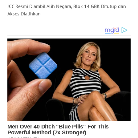
JCC Resmi Diambil Alih Negara, Blok 14 GBK Ditutup dan
WN
KALTARA
Akses Dialihkan
WN
KALSEL
WN
KALTIM
WN
SULSEL
WN
GORONTALO
WN
SULUT