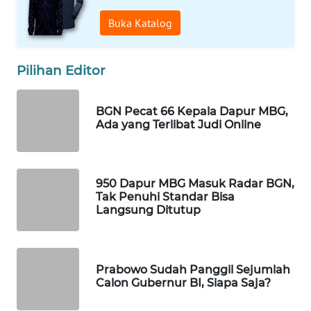
WAHANA
Buka Katalog
LISTRIK
Pilihan Editor
WAHANA
TRAVEL
BGN Pecat 66 Kepala Dapur MBG,
WAHANA
Ada yang Terlibat Judi Online
TV
WAHANANEWS
950 Dapur MBG Masuk Radar BGN,
ID
Tak Penuhi Standar Bisa
Langsung Ditutup
WAHANANEWS
CO ID
Prabowo Sudah Panggil Sejumlah
WAHANANEWS
Calon Gubernur BI, Siapa Saja?
NET