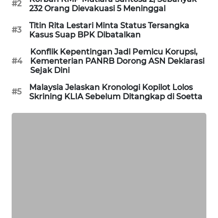
#2
232 Orang Dievakuasi 5 Meninggal
MAWAKA
Titin Rita Lestari Minta Status Tersangka
ID
#3
Kasus Suap BPK Dibatalkan
Konflik Kepentingan Jadi Pemicu Korupsi,
MARTABAT
#4
Kementerian PANRB Dorong ASN Deklarasi
NET
Sejak Dini
Malaysia Jelaskan Kronologi Kopilot Lolos
PLN
#5
Skrining KLIA Sebelum Ditangkap di Soetta
WATCH
MKLI
LPKKI
LKKI
KOPEKLIN