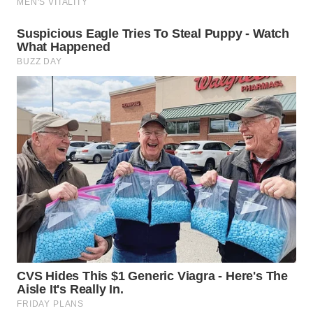
WN
MALUKU
WN
MALUT
WN
DAIRI
WN
DANAU
TOBA
WN
NIAS
WN
LANGKAT