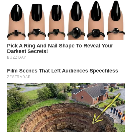
WN
SUMEDANG
WN
CIANJUR
WN
KEPULAUAN
SERIBU
WN
TANGERANG
WN
BINJAI
WN
CIREBON