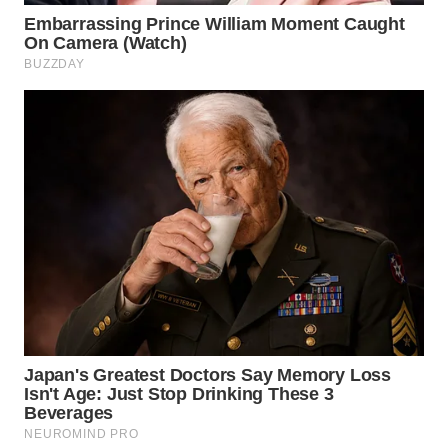
WN
PRIANGAN
TIMUR
WN
SEMARANG
WN
SOLO
WN
BOROBUDUR
WN
MADURA
WN
SURABAYA