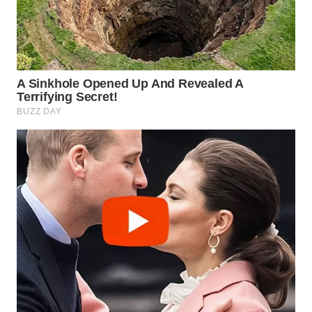
WN
INDRAMAYU
WN
KUNINGAN
WN
MAJALENGKA
WN
SUBANG
WN
SUKABUMI
WN
PURWAKARTA