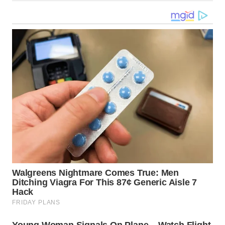
WN
KALTARA
WN
KALSEL
WN
KALTIM
WN
SULSEL
WN
GORONTALO
WN
SULUT