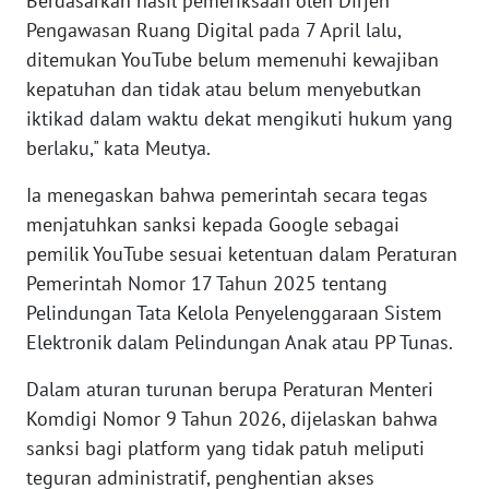
Berdasarkan hasil pemeriksaan oleh Dirjen
Pengawasan Ruang Digital pada 7 April lalu,
KARIR
ditemukan YouTube belum memenuhi kewajiban
kepatuhan dan tidak atau belum menyebutkan
DISCLAIMER
iktikad dalam waktu dekat mengikuti hukum yang
berlaku," kata Meutya.
Wahana
News
Ia menegaskan bahwa pemerintah secara tegas
Regional
menjatuhkan sanksi kepada Google sebagai
pemilik YouTube sesuai ketentuan dalam Peraturan
WN
Pemerintah Nomor 17 Tahun 2025 tentang
SUMUT
Pelindungan Tata Kelola Penyelenggaraan Sistem
Elektronik dalam Pelindungan Anak atau PP Tunas.
WN
JAKARTA
Dalam aturan turunan berupa Peraturan Menteri
Komdigi Nomor 9 Tahun 2026, dijelaskan bahwa
WN
sanksi bagi platform yang tidak patuh meliputi
JABAR
teguran administratif, penghentian akses