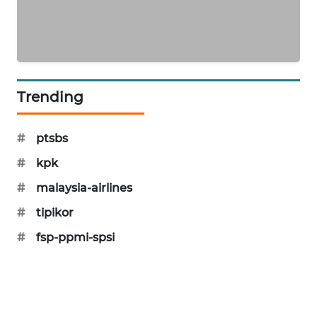
PORTAL
KONSUMEN
FORWAMKI
Trending
ALPERKLINAS
#
ptsbs
FORJASIDA
#
kpk
TAMBANG
#
malaysia-airlines
NEWS
#
tipikor
SITUNGIR
#
fsp-ppmi-spsi
NEWS
SIDIKALANG
NEWS