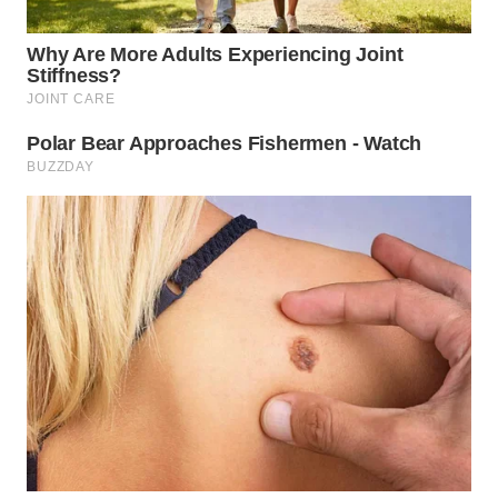
WN
INDRAMAYU
WN
KUNINGAN
WN
MAJALENGKA
WN
SUBANG
WN
SUKABUMI
WN
PURWAKARTA