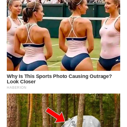
WN
NATUNA
WN
BINTAN
WN
MANDALIKA
WN
LIKUPANG
WN
LABUANBAJO
WN
BORNEO