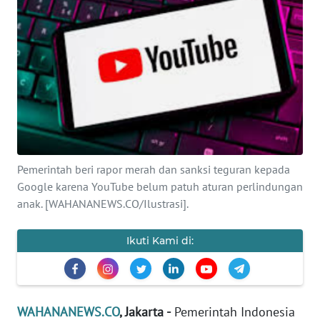
SAINS-TEKNO
KESEHATAN
INTERNASIONAL
SERBA-SERBI
PENDIDIKAN
Pemerintah beri rapor merah dan sanksi teguran kepada
Google karena YouTube belum patuh aturan perlindungan
anak. [WAHANANEWS.CO/Ilustrasi].
OLAHRAGA
Ikuti Kami di:
OPINI
EDITORIAL
WAHANANEWS.CO
, Jakarta -
Pemerintah Indonesia