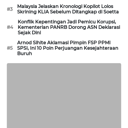
Malaysia Jelaskan Kronologi Kopilot Lolos
#3
MAWAKA
Skrining KLIA Sebelum Ditangkap di Soetta
ID
Konflik Kepentingan Jadi Pemicu Korupsi,
#4
Kementerian PANRB Dorong ASN Deklarasi
MARTABAT
Sejak Dini
NET
Arnod Sihite Aklamasi Pimpin FSP PPMI
#5
SPSI, Ini 10 Poin Perjuangan Kesejahteraan
PLN
Buruh
WATCH
MKLI
LPKKI
LKKI
KOPEKLIN