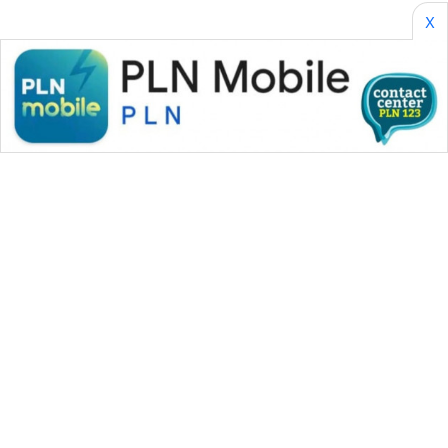
X
WAHANA MEDIA GROUP
|
|
|
WAHANA NEWS co
WAHANA TANI
WAHANA ADVOKAT
|
|
WAHANA INFRASTRUKTUR
WAHANA KONSUMEN