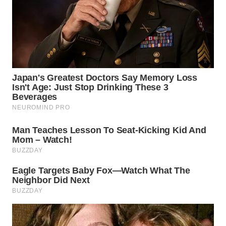
TAPANULI
TENGAH
WN DELI
SERDANG
WN
TEBING
TINGGI
WN
PAKPAK
WN
KARAWANG
WN
BEKASI