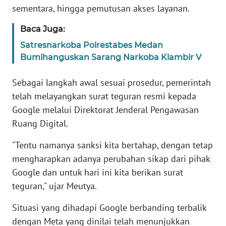
sementara, hingga pemutusan akses layanan.
WN
BANTEN
Baca Juga:
Satresnarkoba Polrestabes Medan
WN
NTT
Bumihanguskan Sarang Narkoba Klambir V
Sebagai langkah awal sesuai prosedur, pemerintah
WN
KEPRI
telah melayangkan surat teguran resmi kepada
Google melalui Direktorat Jenderal Pengawasan
WN
Ruang Digital.
PAPUA
"Tentu namanya sanksi kita bertahap, dengan tetap
mengharapkan adanya perubahan sikap dari pihak
WN
PAPUA
Google dan untuk hari ini kita berikan surat
BARAT
teguran," ujar Meutya.
WN
Situasi yang dihadapi Google berbanding terbalik
RIAU
dengan Meta yang dinilai telah menunjukkan