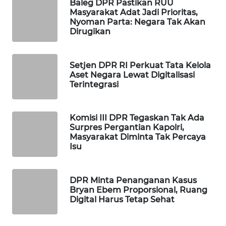
Baleg DPR Pastikan RUU
Masyarakat Adat Jadi Prioritas,
WAHANA
Nyoman Parta: Negara Tak Akan
SPORT
Dirugikan
WAHANA
UMKM
Setjen DPR RI Perkuat Tata Kelola
Aset Negara Lewat Digitalisasi
Terintegrasi
WAHANA
SELEB
Komisi III DPR Tegaskan Tak Ada
WAHANA
Surpres Pergantian Kapolri,
PERSONA
Masyarakat Diminta Tak Percaya
Isu
WAHANA
OTOMOTIF
DPR Minta Penanganan Kasus
Bryan Ebem Proporsional, Ruang
Digital Harus Tetap Sehat
WAHANA
HEALTH