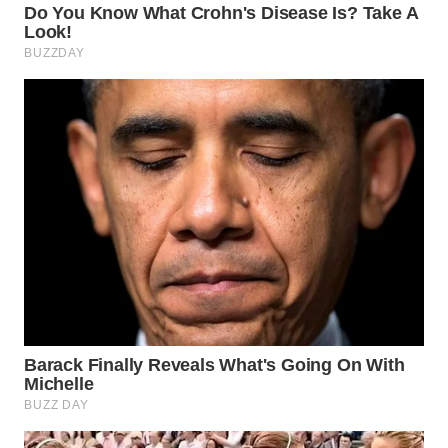
WN
PRIANGAN
TIMUR
WN
SEMARANG
WN
SOLO
WN
BOROBUDUR
WN
MADURA
WN
SURABAYA