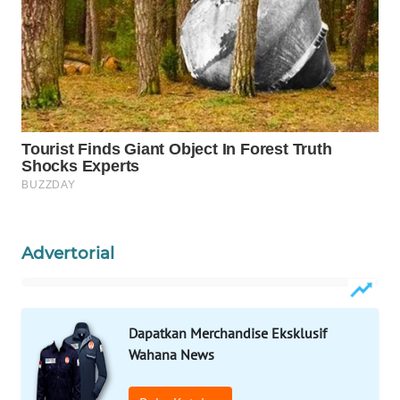
Wahana
Media
Group
WAHANA
NEWS
WAHANA
TANI
WAHANA
ADVOKAT
Advertorial
WAHANA
INFRASTRUKTUR
Dapatkan Merchandise Eksklusif
Wahana News
WAHANA
KONSUMEN