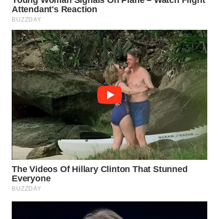
WN
MALUKU
WN
MALUT
WN
DAIRI
WN
DANAU
TOBA
WN
NIAS
WN
LANGKAT