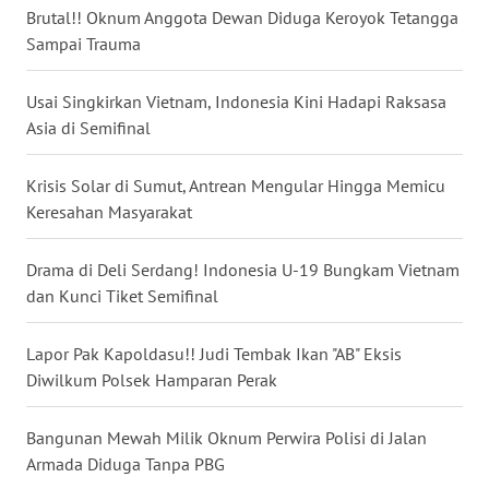
Brutal!! Oknum Anggota Dewan Diduga Keroyok Tetangga
WN
Sampai Trauma
NUSANTARA
Usai Singkirkan Vietnam, Indonesia Kini Hadapi Raksasa
WN
Asia di Semifinal
JOGJA
Krisis Solar di Sumut, Antrean Mengular Hingga Memicu
WN
Keresahan Masyarakat
JATIM
Drama di Deli Serdang! Indonesia U-19 Bungkam Vietnam
WN
BALI
dan Kunci Tiket Semifinal
WN
Lapor Pak Kapoldasu!! Judi Tembak Ikan "AB" Eksis
KALBAR
Diwilkum Polsek Hamparan Perak
WN
Bangunan Mewah Milik Oknum Perwira Polisi di Jalan
KALTENG
Armada Diduga Tanpa PBG