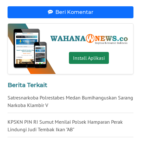
WN
Beri Komentar
BABEL
WN
SUMBAR
WN
Install Aplikasi
SUMSEL
WN
Berita Terkait
BENGKULU
Satresnarkoba Polrestabes Medan Bumihanguskan Sarang
WN
Narkoba Klambir V
LAMPUNG
KPSKN PIN RI Sumut Menilai Polsek Hamparan Perak
WN
Lindungi Judi Tembak Ikan "AB"
JATENG