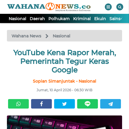
Nasional
Daerah
Polhukam
Kriminal
Ekuin
Sains-Te
WAHANA
Tutup
TV
Wahana News
Nasional
NASIONAL
YouTube Kena Rapor Merah,
Pemerintah Tegur Keras
DAERAH
Google
Sopian Simanjuntak - Nasional
POLHUKAM
Jumat, 10 April 2026 - 06:30 WIB
KRIMINAL
EKUIN