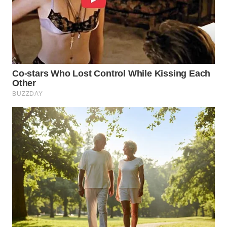
WN
SUMEDANG
WN
CIANJUR
WN
KEPULAUAN
SERIBU
WN
TANGERANG
WN
BINJAI
WN
CIREBON