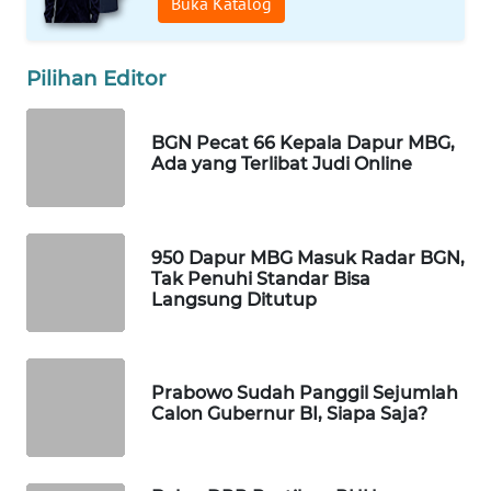
Buka Katalog
WAHANA
LISTRIK
Pilihan Editor
WAHANA
TRAVEL
BGN Pecat 66 Kepala Dapur MBG,
Ada yang Terlibat Judi Online
WAHANA
TV
950 Dapur MBG Masuk Radar BGN,
WAHANANEWS
Tak Penuhi Standar Bisa
ID
Langsung Ditutup
WAHANANEWS
CO ID
Prabowo Sudah Panggil Sejumlah
Calon Gubernur BI, Siapa Saja?
WAHANANEWS
NET