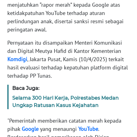
Informasi
menjatuhkan “rapor merah” kepada Google atas
ketidakpatuhan YouTube terhadap aturan
INDEKS
perlindungan anak, disertai sanksi resmi sebagai
BERITA
peringatan awal.
KONTAK
Pernyataan itu disampaikan Menteri Komunikasi
KAMI
dan Digital Meutya Hafid di Kantor Kementerian
Komdigi
, Jakarta Pusat, Kamis (10/4/2025) terkait
INFO
hasil evaluasi terhadap kepatuhan platform digital
IKLAN
terhadap PP Tunas.
TENTANG
Baca Juga:
KAMI
Selama 300 Hari Kerja, Polrestabes Medan
Ungkap Ratusan Kasus Kejahatan
PEDOMAN
MEDIA
SIBER
"Pemerintah memberikan catatan merah kepada
pihak
Google
yang menaungi
YouTube
.
REDAKSI