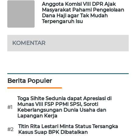
Anggota Komisi VIII DPR Ajak
WAHANA
Masyarakat Pahami Pengelolaan
DESA
Dana Haji agar Tak Mudah
WISATA
Terpengaruh Isu
LAPAK
WAHANA
KOMENTAR
Wahana
Network
KONSUMEN
Berita Populer
LISTRIK
Toga Sihite Sedunia dapat Apresiasi di
MASYARAKAT
Munas VIII FSP PPMI SPSI, Soroti
#1
KELISTRIKAN
Keberlangsungan Dunia Usaha dan
Lapangan Kerja
WALINKI
Titin Rita Lestari Minta Status Tersangka
#2
ID
Kasus Suap BPK Dibatalkan