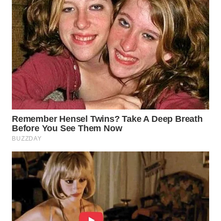
WN
BOGOR
WN
DEPOK
WN
TAPANULI
UTARA
WN
SAMOSIR
WN
PADANG
LAWAS