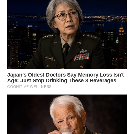
WN
TAPANULI
SELATAN
WN
TANJUNG
LESUNG
WN
KARO
WN
SIMALUNGUN
WN
LABUHANBATU
WN