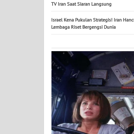
KALTARA
TV Iran Saat Siaran Langsung
WN
Israel Kena Pukulan Strategis! Iran Han
KALSEL
Lembaga Riset Bergengsi Dunia
WN
KALTIM
WN
SULSEL
WN
GORONTALO
WN
SULUT
WN
MALUKU