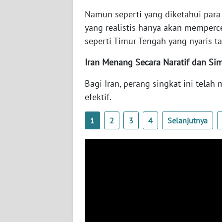
SERAMBI
Namun seperti yang diketahui para a
yang realistis hanya akan memperc
WN
seperti Timur Tengah yang nyaris t
JAMBI
Iran Menang Secara Naratif dan Si
WN
SULTRA
Bagi Iran, perang singkat ini tel
efektif.
WN
NTB
1
2
3
4
Selanjutnya
WN
SULTENG
WN
SULBAR
WN