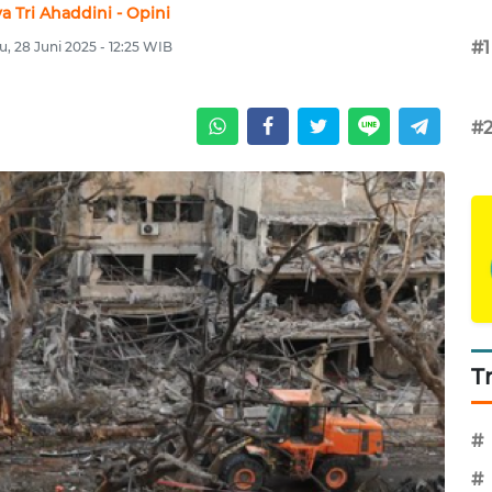
ya Tri Ahaddini - Opini
#1
u, 28 Juni 2025 - 12:25 WIB
#
T
#
#