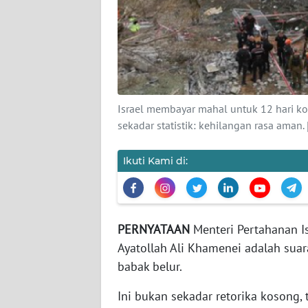
KARIR
DISCLAIMER
Wahana
News
Regional
Israel membayar mahal untuk 12 hari kon
sekadar statistik: kehilangan rasa ama
WN
SUMUT
Ikuti Kami di:
WN
JAKARTA
PERNYATAAN
Menteri Pertahanan Isr
WN
Ayatollah Ali Khamenei adalah suar
JABAR
babak belur.
WN
Ini bukan sekadar retorika kosong,
BANTEN