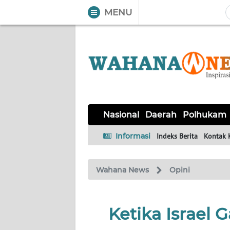
MENU
WAHANA
Tutup
TV
NASIONAL
DAERAH
POLHUKAM
KRIMINAL
EKUIN
SAINS-
KESEHATAN
INTERNASIONAL
Nasional
Daerah
Polhukam
TEKNO
Informasi
Indeks Berita
Kontak 
SERBA-
PENDIDIKAN
OLAHRAGA
OPINI
SERBI
Wahana News
Opini
EDITORIAL
Ketika Israel 
Informasi