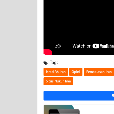
BABEL
WN
SUMBAR
WN
SUMSEL
WN
BENGKULU
Tag:
Israel Vs Iran
Opini
Pembalasan Iran
WN
LAMPUNG
Situs Nuklir Iran
WN
JATENG
WN