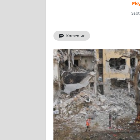
INDEKS
Els
BERITA
Sabt
KONTAK
KAMI
Komentar
INFO
IKLAN
TENTANG
KAMI
PEDOMAN
MEDIA
SIBER
REDAKSI