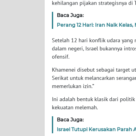
kehilangan pijakan strategisnya di
Baca Juga:
WN
NTT
Perang 12 Hari: Iran Naik Kelas
WN
Setelah 12 hari konflik udara ya
KEPRI
dalam negeri, Israel bukannya int
ofensif.
WN
PAPUA
Khamenei disebut sebagai target ut
Serikat untuk melancarkan seranga
WN
memerlukan izin.”
PAPUA
BARAT
Ini adalah bentuk klasik dari poli
kekuatan melemah.
WN
RIAU
Baca Juga:
Israel Tutupi Kerusakan Parah 
WN