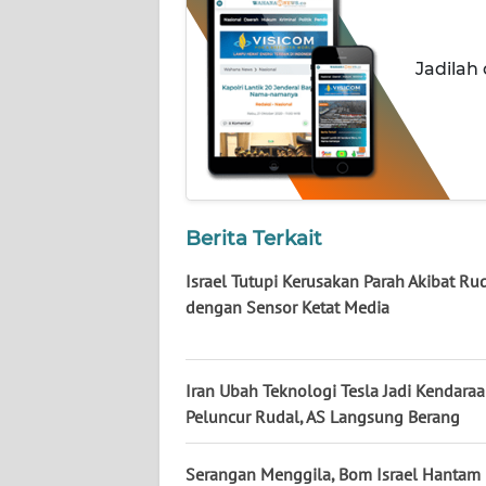
NUSANTARA
WN
Jadilah
JOGJA
WN
JATIM
WN
Berita Terkait
BALI
Israel Tutupi Kerusakan Parah Akibat Rud
WN
dengan Sensor Ketat Media
KALBAR
WN
Iran Ubah Teknologi Tesla Jadi Kendara
KALTENG
Peluncur Rudal, AS Langsung Berang
WN
Serangan Menggila, Bom Israel Hantam