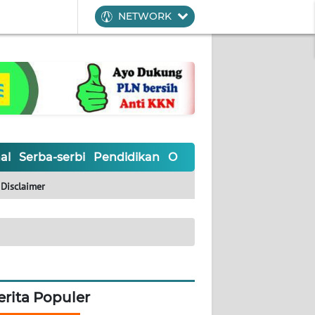
NETWORK
al
Serba-serbi
Pendidikan
Olahraga
Opini
Editoria
Disclaimer
erita Populer