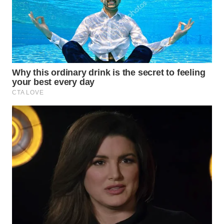
WN
MALUKU
WN
MALUT
WN
DAIRI
WN
DANAU
TOBA
WN
NIAS
WN
LANGKAT