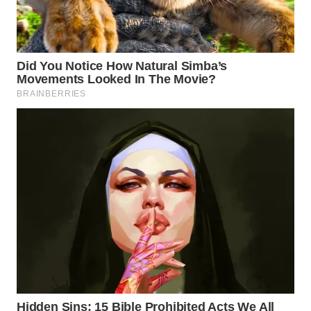
Wahana
Media
Group
WAHANA
NEWS
WAHANA
TANI
WAHANA
ADVOKAT
WAHANA
INFRASTRUKTUR
WAHANA
KONSUMEN