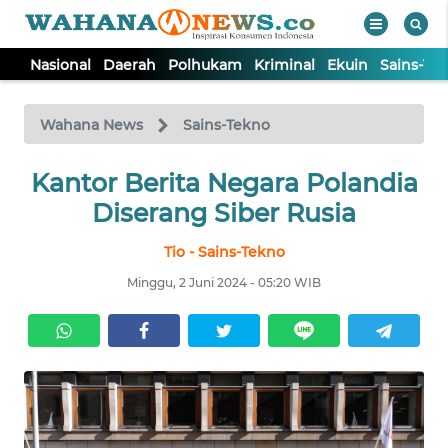
Nasional
Daerah
Polhukam
Kriminal
Ekuin
Sains-Te
WAHANA
Tutup
TV
Wahana News
Sains-Tekno
NASIONAL
Kantor Berita Negara Polandia
Diserang Siber Rusia
DAERAH
Tio - Sains-Tekno
Minggu, 2 Juni 2024 - 05:20 WIB
POLHUKAM
KRIMINAL
EKUIN