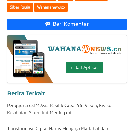
Siber Rusia
Wahananewsco
WN
SERAMBI
Beri Komentar
WN
JAMBI
WN
SULTRA
Install Aplikasi
WN
NTB
Berita Terkait
WN
SULTENG
Pengguna eSIM Asia Pasifik Capai 56 Persen, Risiko
Kejahatan Siber Ikut Meningkat
WN
SULBAR
Transformasi Digital Harus Menjaga Martabat dan