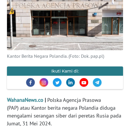
SAINS-TEKNO
KESEHATAN
INTERNASIONAL
SERBA-SERBI
Kantor Berita Negara Polandia. (Foto: Dok. pap.pl)
PENDIDIKAN
Ikuti Kami di:
OLAHRAGA
WahanaNews.co
|
Polska Agencja Prasowa
OPINI
(PAP) atau Kantor berita negara Polandia diduga
mengalami serangan siber dari peretas Rusia pada
EDITORIAL
Jumat, 31 Mei 2024.