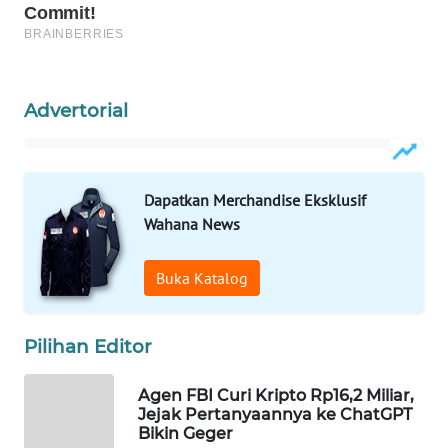
WAHANA
LISTRIK
WAHANA
Advertorial
TRAVEL
WAHANA
TV
Dapatkan Merchandise Eksklusif
Wahana News
WAHANANEWS
ID
Buka Katalog
WAHANANEWS
Pilihan Editor
CO ID
Agen FBI Curi Kripto Rp16,2 Miliar,
WAHANANEWS
Jejak Pertanyaannya ke ChatGPT
NET
Bikin Geger