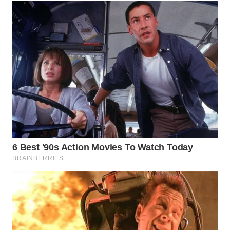
WN
BOGOR
WN
DEPOK
WN
TAPANULI
UTARA
WN
SAMOSIR
WN
PADANG
LAWAS