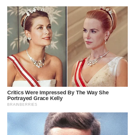
WN
PRIANGAN
TIMUR
WN
SEMARANG
WN
SOLO
WN
BOROBUDUR
WN
MADURA
WN
SURABAYA