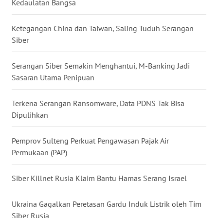
Kedaulatan Bangsa
WN
BABEL
Ketegangan China dan Taiwan, Saling Tuduh Serangan
Siber
WN
SUMBAR
Serangan Siber Semakin Menghantui, M-Banking Jadi
Sasaran Utama Penipuan
WN
SUMSEL
Terkena Serangan Ransomware, Data PDNS Tak Bisa
Dipulihkan
WN
BENGKULU
Pemprov Sulteng Perkuat Pengawasan Pajak Air
Permukaan (PAP)
WN
LAMPUNG
Siber Killnet Rusia Klaim Bantu Hamas Serang Israel
WN
Ukraina Gagalkan Peretasan Gardu Induk Listrik oleh Tim
JATENG
Siber Rusia