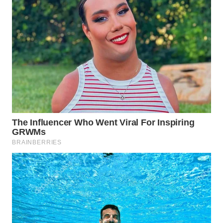
WN
KALTARA
WN
KALSEL
WN
KALTIM
WN
SULSEL
WN
GORONTALO
WN
SULUT