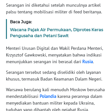
Informasi
Serangan ini diketahui setelah munculnya artikel
palsu tentang mobilisasi militer di feed beritanya.
INDEKS
BERITA
Baca Juga:
Wacana Pajak Air Permukaan, Diprotes Keras
KONTAK
Pengusaha dan Petani Sawit
KAMI
Menteri Urusan Digital dan Wakil Perdana Menteri,
INFO
Krzysztof Gawkowski, menyatakan bahwa indikasi
IKLAN
menunjukkan serangan ini berasal dari
Rusia
.
TENTANG
Serangan tersebut sedang diselidiki oleh layanan
KAMI
khusus, termasuk Badan Keamanan Dalam Negeri.
PEDOMAN
Warsawa berulang kali menuduh Moskow berusaha
MEDIA
mendestabilisasi
Polandia
karena perannya dalam
SIBER
menyediakan bantuan militer kepada Ukraina,
tuduhan yang dibantah oleh pejabat Rusia.
REDAKSI