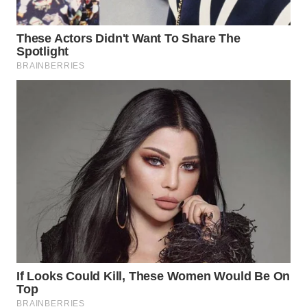
WN
INDRAMAYU
WN
KUNINGAN
WN
MAJALENGKA
WN
SUBANG
WN
SUKABUMI
WN
PURWAKARTA