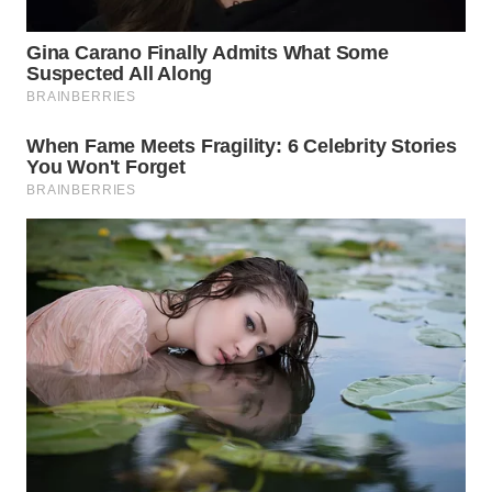
WN
TAPANULI
SELATAN
WN
TANJUNG
LESUNG
WN
KARO
WN
SIMALUNGUN
WN
LABUHANBATU
WN