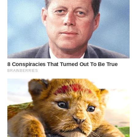
WN
NATUNA
WN
BINTAN
WN
MANDALIKA
WN
LIKUPANG
WN
LABUANBAJO
WN
BORNEO