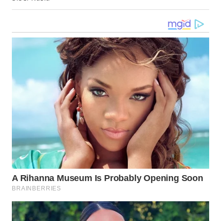
WN
NUSANTARA
WN
JOGJA
WN
JATIM
WN
BALI
WN
KALBAR
WN
KALTENG