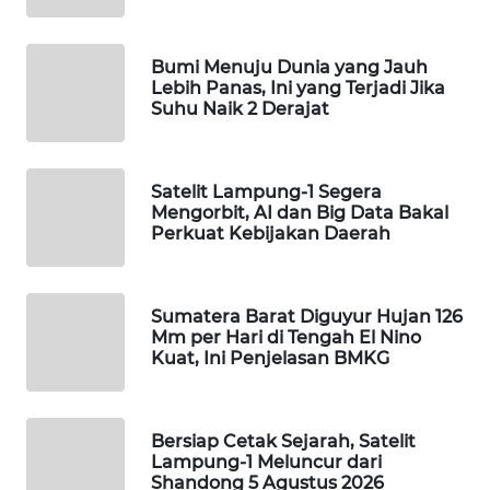
WAHANA
SPORT
Bumi Menuju Dunia yang Jauh
Lebih Panas, Ini yang Terjadi Jika
WAHANA
Suhu Naik 2 Derajat
UMKM
WAHANA
Satelit Lampung-1 Segera
SELEB
Mengorbit, AI dan Big Data Bakal
Perkuat Kebijakan Daerah
WAHANA
PERSONA
Sumatera Barat Diguyur Hujan 126
Mm per Hari di Tengah El Nino
WAHANA
Kuat, Ini Penjelasan BMKG
OTOMOTIF
WAHANA
Bersiap Cetak Sejarah, Satelit
HEALTH
Lampung-1 Meluncur dari
Shandong 5 Agustus 2026