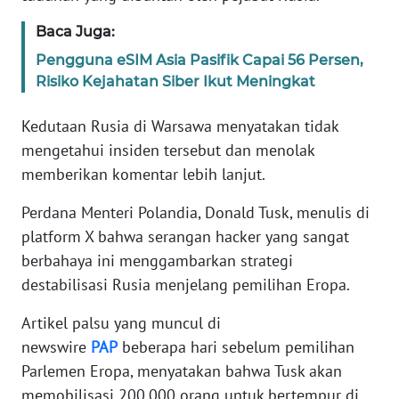
Baca Juga:
KARIR
Pengguna eSIM Asia Pasifik Capai 56 Persen,
Risiko Kejahatan Siber Ikut Meningkat
DISCLAIMER
Kedutaan Rusia di Warsawa menyatakan tidak
Wahana
mengetahui insiden tersebut dan menolak
News
Regional
memberikan komentar lebih lanjut.
Perdana Menteri Polandia, Donald Tusk, menulis di
WN
platform X bahwa serangan hacker yang sangat
SUMUT
berbahaya ini menggambarkan strategi
WN
destabilisasi Rusia menjelang pemilihan Eropa.
JAKARTA
Artikel palsu yang muncul di
newswire
PAP
beberapa hari sebelum pemilihan
WN
JABAR
Parlemen Eropa, menyatakan bahwa Tusk akan
memobilisasi 200.000 orang untuk bertempur di