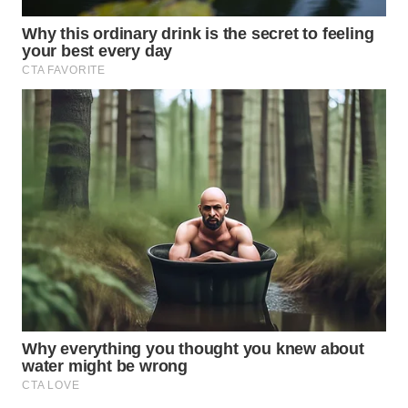
TAPANULI
TENGAH
WN DELI
SERDANG
WN
TEBING
TINGGI
WN
PAKPAK
WN
KARAWANG
WN
BEKASI