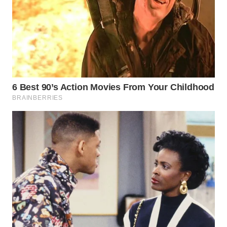
WN
SUMEDANG
WN
CIANJUR
WN
KEPULAUAN
SERIBU
WN
TANGERANG
WN
BINJAI
WN
CIREBON