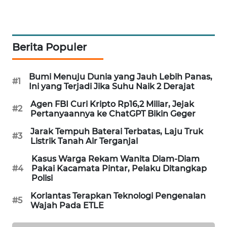
MAWAKA
ID
Berita Populer
MARTABAT
NET
Bumi Menuju Dunia yang Jauh Lebih Panas,
#1
Ini yang Terjadi Jika Suhu Naik 2 Derajat
PLN
WATCH
Agen FBI Curi Kripto Rp16,2 Miliar, Jejak
#2
Pertanyaannya ke ChatGPT Bikin Geger
MKLI
Jarak Tempuh Baterai Terbatas, Laju Truk
#3
Listrik Tanah Air Terganjal
LPKKI
Kasus Warga Rekam Wanita Diam-Diam
#4
Pakai Kacamata Pintar, Pelaku Ditangkap
Polisi
LKKI
Korlantas Terapkan Teknologi Pengenalan
#5
Wajah Pada ETLE
KOPEKLIN