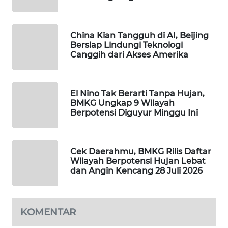
WAHANA
DESA
WISATA
China Kian Tangguh di AI, Beijing
Bersiap Lindungi Teknologi
Canggih dari Akses Amerika
LAPAK
WAHANA
El Nino Tak Berarti Tanpa Hujan,
Wahana
BMKG Ungkap 9 Wilayah
Network
Berpotensi Diguyur Minggu Ini
KONSUMEN
LISTRIK
Cek Daerahmu, BMKG Rilis Daftar
Wilayah Berpotensi Hujan Lebat
MASYARAKAT
dan Angin Kencang 28 Juli 2026
KELISTRIKAN
WALINKI
KOMENTAR
ID