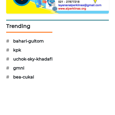
PORTAL
KONSUMEN
FORWAMKI
Trending
ALPERKLINAS
#
bahari-gultom
#
kpk
FORJASIDA
#
uchok-sky-khadafi
TAMBANG
#
gmni
NEWS
#
bea-cukai
SITUNGIR
NEWS
SIDIKALANG
NEWS