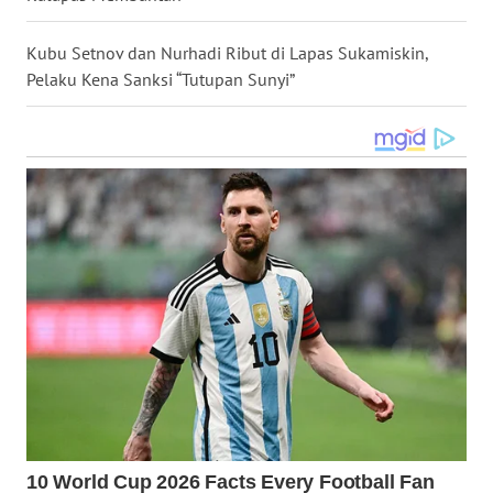
WN
NUSANTARA
Kubu Setnov dan Nurhadi Ribut di Lapas Sukamiskin,
Pelaku Kena Sanksi “Tutupan Sunyi”
WN
JOGJA
WN
JATIM
WN
BALI
WN
KALBAR
WN
KALTENG