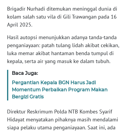
Informasi
Brigadir Nurhadi ditemukan meninggal dunia di
INDEKS
kolam salah satu vila di Gili Trawangan pada 16
BERITA
April 2025.
Hasil autopsi menunjukkan adanya tanda-tanda
KONTAK
KAMI
penganiayaan: patah tulang lidah akibat cekikan,
luka memar akibat hantaman benda tumpul di
INFO
kepala, serta air yang masuk ke dalam tubuh.
IKLAN
Baca Juga:
TENTANG
Pergantian Kepala BGN Harus Jadi
KAMI
Momentum Perbaikan Program Makan
Bergizi Gratis
PEDOMAN
MEDIA
Direktur Reskrimum Polda NTB Kombes Syarif
SIBER
Hidayat menyatakan pihaknya masih mendalami
siapa pelaku utama penganiayaan. Saat ini, ada
REDAKSI