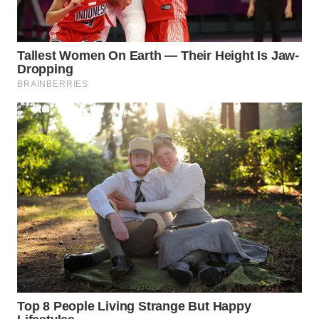
WN
BOGOR
WN
DEPOK
WN
TAPANULI
UTARA
WN
SAMOSIR
WN
PADANG
LAWAS