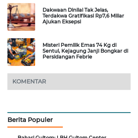
WAHANA
Dakwaan Dinilai Tak Jelas,
DESA
Terdakwa Gratifikasi Rp7,6 Miliar
WISATA
Ajukan Eksepsi
LAPAK
WAHANA
Misteri Pemilik Emas 74 Kg di
Sentul, Kejagung Janji Bongkar di
Persidangan Febrie
Wahana
Network
KONSUMEN
KOMENTAR
LISTRIK
MASYARAKAT
KELISTRIKAN
Berita Populer
WALINKI
ID
Bahari Gultom: LBH Gultom Center