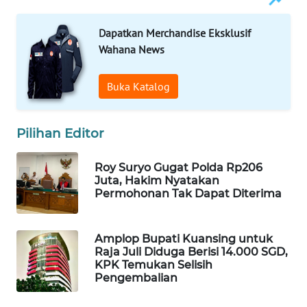
WAHANA
Dapatkan Merchandise Eksklusif
LISTRIK
Wahana News
WAHANA
TRAVEL
Buka Katalog
WAHANA
Pilihan Editor
TV
Roy Suryo Gugat Polda Rp206
WAHANANEWS
Juta, Hakim Nyatakan
ID
Permohonan Tak Dapat Diterima
WAHANANEWS
CO ID
Amplop Bupati Kuansing untuk
Raja Juli Diduga Berisi 14.000 SGD,
KPK Temukan Selisih
WAHANANEWS
Pengembalian
NET