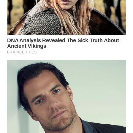
WN
PRIANGAN
TIMUR
WN
SEMARANG
WN
SOLO
WN
BOROBUDUR
WN
MADURA
WN
SURABAYA