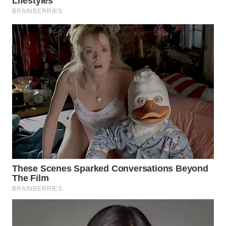
WN
SUMEDANG
WN
CIANJUR
WN
KEPULAUAN
SERIBU
WN
TANGERANG
WN
BINJAI
WN
CIREBON