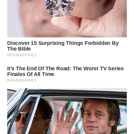
WN
TAPANULI
SELATAN
WN
TANJUNG
LESUNG
WN
KARO
WN
SIMALUNGUN
WN
LABUHANBATU
WN