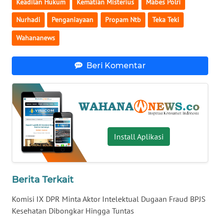
Keadilan Hukum
Kematian Misterius
Mabes Polri
WN
Nurhadi
Penganiayaan
Propam Ntb
Teka Teki
SERAMBI
Wahananews
WN
JAMBI
Beri Komentar
WN
SULTRA
WN
NTB
Install Aplikasi
WN
SULTENG
Berita Terkait
WN
Komisi IX DPR Minta Aktor Intelektual Dugaan Fraud BPJS
SULBAR
Kesehatan Dibongkar Hingga Tuntas