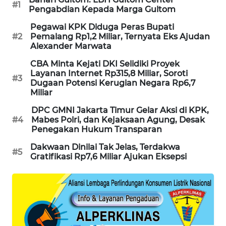
#1
Pengabdian Kepada Marga Gultom
MAWAKA
Pegawai KPK Diduga Peras Bupati
ID
#2
Pemalang Rp1,2 Miliar, Ternyata Eks Ajudan
Alexander Marwata
MARTABAT
CBA Minta Kejati DKI Selidiki Proyek
NET
Layanan Internet Rp315,8 Miliar, Soroti
#3
Dugaan Potensi Kerugian Negara Rp6,7
PLN
Miliar
WATCH
DPC GMNI Jakarta Timur Gelar Aksi di KPK,
#4
Mabes Polri, dan Kejaksaan Agung, Desak
MKLI
Penegakan Hukum Transparan
Dakwaan Dinilai Tak Jelas, Terdakwa
#5
LPKKI
Gratifikasi Rp7,6 Miliar Ajukan Eksepsi
LKKI
KOPEKLIN