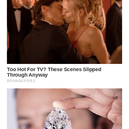
WN
MALUKU
WN
MALUT
WN
DAIRI
WN
DANAU
TOBA
WN
NIAS
WN
LANGKAT