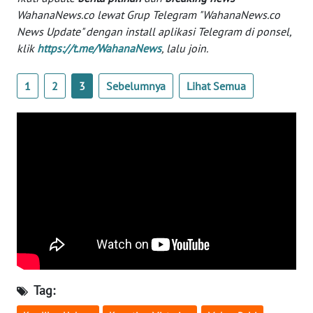
WN
WahanaNews.co lewat Grup Telegram "WahanaNews.co
BANTEN
News Update" dengan install aplikasi Telegram di ponsel,
klik
https://t.me/WahanaNews
, lalu join.
WN
NTT
1
2
3
Sebelumnya
Lihat Semua
WN
KEPRI
WN
PAPUA
WN
PAPUA
BARAT
WN
Tag:
RIAU