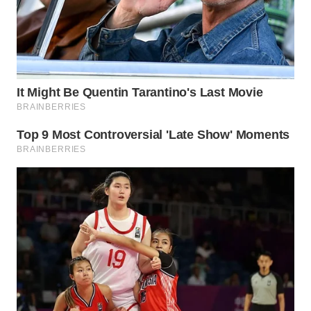
TAPANULI
TENGAH
WN DELI
SERDANG
WN
TEBING
TINGGI
WN
PAKPAK
WN
KARAWANG
WN
BEKASI