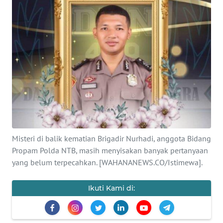
SAINS-TEKNO
KESEHATAN
INTERNASIONAL
SERBA-SERBI
PENDIDIKAN
Misteri di balik kematian Brigadir Nurhadi, anggota Bidang
OLAHRAGA
Propam Polda NTB, masih menyisakan banyak pertanyaan
yang belum terpecahkan. [WAHANANEWS.CO/Istimewa].
OPINI
Ikuti Kami di:
EDITORIAL