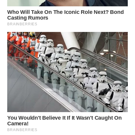
WN
NATUNA
WN
BINTAN
WN
MANDALIKA
WN
LIKUPANG
WN
LABUANBAJO
WN
BORNEO