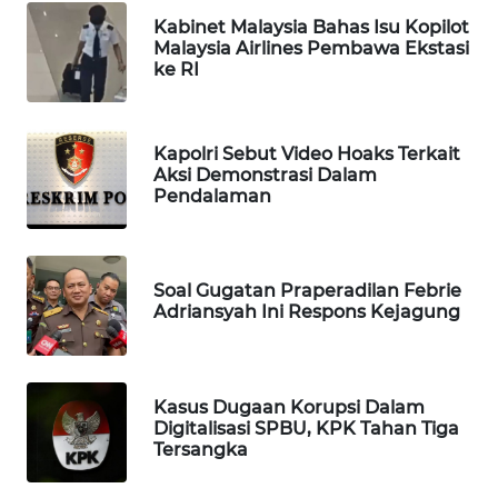
Kabinet Malaysia Bahas Isu Kopilot
WAHANA
Malaysia Airlines Pembawa Ekstasi
SPORT
ke RI
WAHANA
UMKM
Kapolri Sebut Video Hoaks Terkait
Aksi Demonstrasi Dalam
WAHANA
Pendalaman
SELEB
WAHANA
Soal Gugatan Praperadilan Febrie
PERSONA
Adriansyah Ini Respons Kejagung
WAHANA
OTOMOTIF
Kasus Dugaan Korupsi Dalam
Digitalisasi SPBU, KPK Tahan Tiga
WAHANA
Tersangka
HEALTH