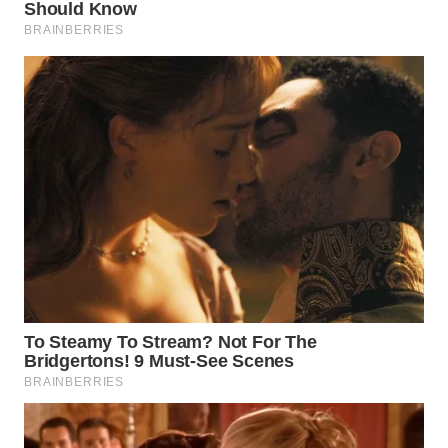
WN
KALTARA
WN
KALSEL
WN
KALTIM
WN
SULSEL
WN
GORONTALO
WN
SULUT