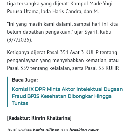
tiga tersangka yang dijerat: Kompol Made Yogi
Purusa Utama, Ipda Haris Candra, dan M.
KARIR
“Ini yang masih kami dalami, sampai hari ini kita
DISCLAIMER
belum dapatkan pengakuan,” ujar Syarif, Rabu
(9/7/2025).
Wahana
News
Ketiganya dijerat Pasal 351 Ayat 3 KUHP tentang
Regional
penganiayaan yang menyebabkan kematian, atau
Pasal 359 tentang kelalaian, serta Pasal 55 KUHP.
WN
SUMUT
Baca Juga:
Komisi IX DPR Minta Aktor Intelektual Dugaan
WN
Fraud BPJS Kesehatan Dibongkar Hingga
JAKARTA
Tuntas
WN
[Redaktur: Rinrin Khaltarina]
JABAR
Ikuti update
berita pilihan
dan
breaking news