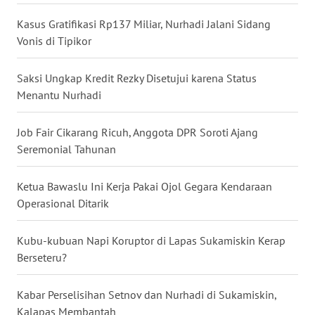
WN
Kasus Gratifikasi Rp137 Miliar, Nurhadi Jalani Sidang
BABEL
Vonis di Tipikor
WN
Saksi Ungkap Kredit Rezky Disetujui karena Status
SUMBAR
Menantu Nurhadi
WN
Job Fair Cikarang Ricuh, Anggota DPR Soroti Ajang
SUMSEL
Seremonial Tahunan
WN
Ketua Bawaslu Ini Kerja Pakai Ojol Gegara Kendaraan
BENGKULU
Operasional Ditarik
WN
Kubu-kubuan Napi Koruptor di Lapas Sukamiskin Kerap
LAMPUNG
Berseteru?
WN
Kabar Perselisihan Setnov dan Nurhadi di Sukamiskin,
JATENG
Kalapas Membantah