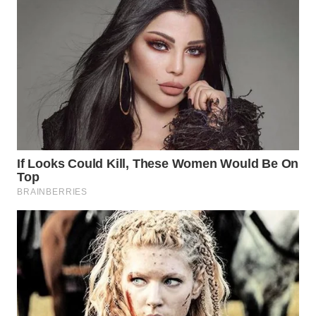
WN
INDRAMAYU
WN
KUNINGAN
WN
MAJALENGKA
WN
SUBANG
WN
SUKABUMI
WN
PURWAKARTA