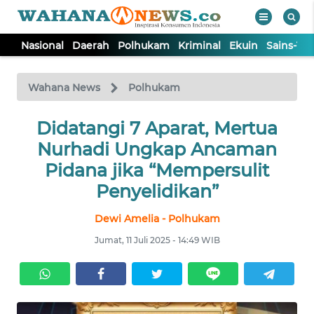
Nasional
Daerah
Polhukam
Kriminal
Ekuin
Sains-Te
WAHANA
Tutup
TV
Wahana News
Polhukam
NASIONAL
Didatangi 7 Aparat, Mertua
Nurhadi Ungkap Ancaman
DAERAH
Pidana jika “Mempersulit
Penyelidikan”
POLHUKAM
Dewi Amelia - Polhukam
Jumat, 11 Juli 2025 - 14:49 WIB
KRIMINAL
EKUIN