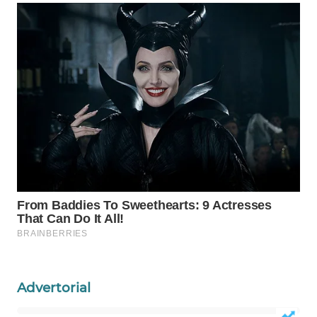
Wahana
Media
Group
WAHANA
NEWS
WAHANA
TANI
WAHANA
ADVOKAT
WAHANA
INFRASTRUKTUR
WAHANA
Advertorial
KONSUMEN