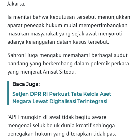
Jakarta.
KARIR
Ia menilai bahwa keputusan tersebut menunjukkan
aparat penegak hukum mulai mempertimbangkan
DISCLAIMER
masukan masyarakat yang sejak awal menyoroti
adanya kejanggalan dalam kasus tersebut.
Wahana
News
Sahroni juga mengaku memahami berbagai sudut
Regional
pandang yang berkembang dalam polemik perkara
yang menjerat Amsal Sitepu.
WN
SUMUT
Baca Juga:
Setjen DPR RI Perkuat Tata Kelola Aset
WN
Negara Lewat Digitalisasi Terintegrasi
JAKARTA
"APH mungkin di awal tidak begitu aware
WN
mengenai seluk beluk dunia kreatif sehingga
JABAR
penegakan hukum yang diterapkan tidak pas.