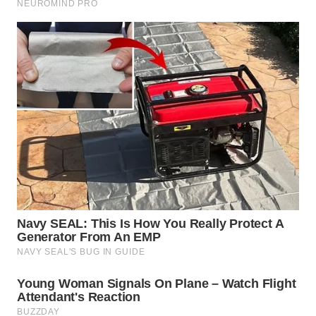
WN
TAPANULI
SELATAN
WN
TANJUNG
LESUNG
WN
KARO
WN
SIMALUNGUN
WN
LABUHANBATU
WN