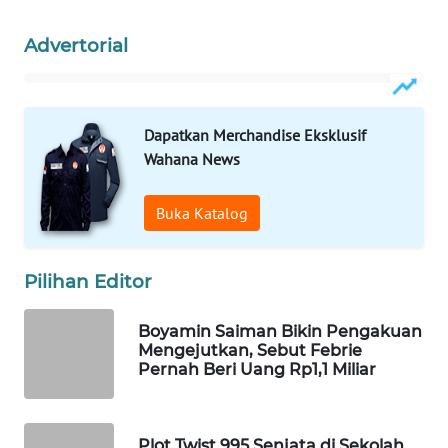
Wahana
Media
Advertorial
Group
WAHANA
NEWS
Dapatkan Merchandise Eksklusif
Wahana News
WAHANA
TANI
Buka Katalog
WAHANA
ADVOKAT
Pilihan Editor
WAHANA
Boyamin Saiman Bikin Pengakuan
Mengejutkan, Sebut Febrie
INFRASTRUKTUR
Pernah Beri Uang Rp1,1 Miliar
WAHANA
KONSUMEN
Plot Twist 995 Senjata di Sekolah