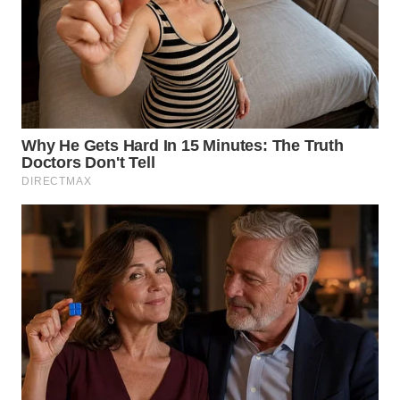
WN
KALTARA
WN
KALSEL
WN
KALTIM
WN
SULSEL
WN
GORONTALO
WN
SULUT