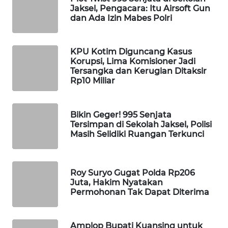
Jaksel, Pengacara: Itu Airsoft Gun
WAHANA
dan Ada Izin Mabes Polri
LISTRIK
KPU Kotim Diguncang Kasus
WAHANA
Korupsi, Lima Komisioner Jadi
TRAVEL
Tersangka dan Kerugian Ditaksir
Rp10 Miliar
WAHANA
TV
Bikin Geger! 995 Senjata
Tersimpan di Sekolah Jaksel, Polisi
WAHANANEWS
Masih Selidiki Ruangan Terkunci
ID
WAHANANEWS
Roy Suryo Gugat Polda Rp206
CO ID
Juta, Hakim Nyatakan
Permohonan Tak Dapat Diterima
WAHANANEWS
NET
Amplop Bupati Kuansing untuk