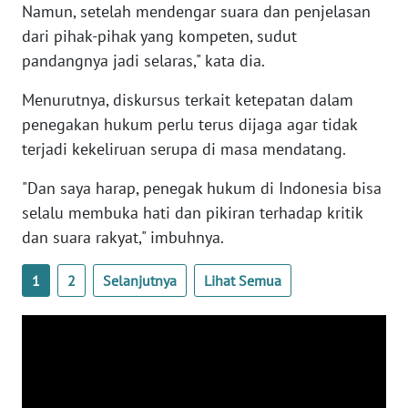
Namun, setelah mendengar suara dan penjelasan
WN
BANTEN
dari pihak-pihak yang kompeten, sudut
pandangnya jadi selaras," kata dia.
WN
Menurutnya, diskursus terkait ketepatan dalam
NTT
penegakan hukum perlu terus dijaga agar tidak
terjadi kekeliruan serupa di masa mendatang.
WN
KEPRI
"Dan saya harap, penegak hukum di Indonesia bisa
selalu membuka hati dan pikiran terhadap kritik
WN
dan suara rakyat," imbuhnya.
PAPUA
1
2
Selanjutnya
Lihat Semua
WN
PAPUA
BARAT
WN
RIAU