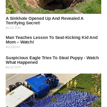
WN
INDRAMAYU
WN
KUNINGAN
WN
MAJALENGKA
WN
SUBANG
WN
SUKABUMI
WN
PURWAKARTA