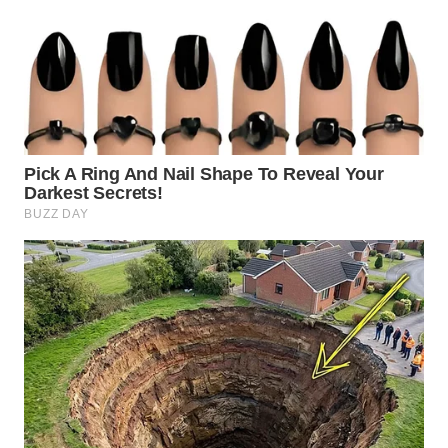
WN
SUMEDANG
WN
CIANJUR
WN
KEPULAUAN
SERIBU
WN
TANGERANG
WN
BINJAI
WN
CIREBON