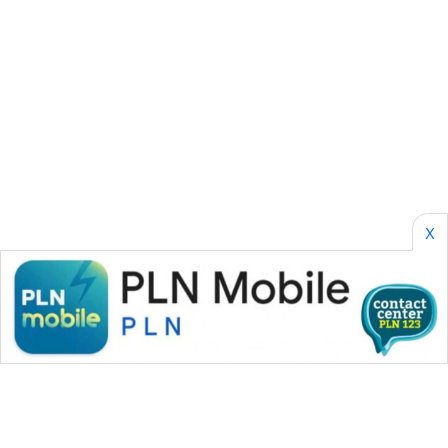
SONYA
ASA
NEWS
X