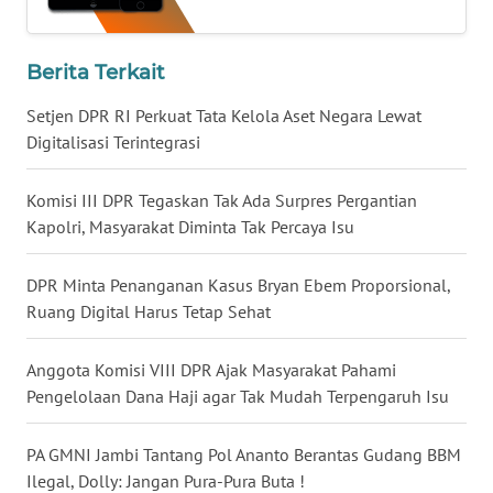
WN
BABEL
Berita Terkait
WN
Setjen DPR RI Perkuat Tata Kelola Aset Negara Lewat
SUMBAR
Digitalisasi Terintegrasi
WN
Komisi III DPR Tegaskan Tak Ada Surpres Pergantian
SUMSEL
Kapolri, Masyarakat Diminta Tak Percaya Isu
WN
DPR Minta Penanganan Kasus Bryan Ebem Proporsional,
BENGKULU
Ruang Digital Harus Tetap Sehat
WN
Anggota Komisi VIII DPR Ajak Masyarakat Pahami
LAMPUNG
Pengelolaan Dana Haji agar Tak Mudah Terpengaruh Isu
WN
PA GMNI Jambi Tantang Pol Ananto Berantas Gudang BBM
JATENG
Ilegal, Dolly: Jangan Pura-Pura Buta !