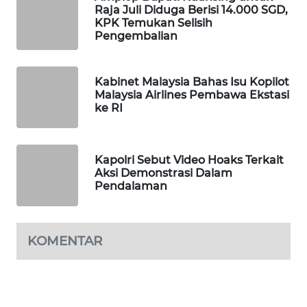
Raja Juli Diduga Berisi 14.000 SGD,
WAHANA
KPK Temukan Selisih
SPORT
Pengembalian
WAHANA
Kabinet Malaysia Bahas Isu Kopilot
UMKM
Malaysia Airlines Pembawa Ekstasi
ke RI
WAHANA
SELEB
Kapolri Sebut Video Hoaks Terkait
WAHANA
Aksi Demonstrasi Dalam
PERSONA
Pendalaman
WAHANA
OTOMOTIF
KOMENTAR
WAHANA
HEALTH