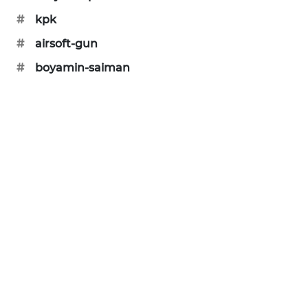
PORTAL
#
kpk
KONSUMEN
#
airsoft-gun
FORWAMKI
#
boyamin-saiman
ALPERKLINAS
FORJASIDA
TAMBANG
NEWS
SITUNGIR
NEWS
SIDIKALANG
NEWS