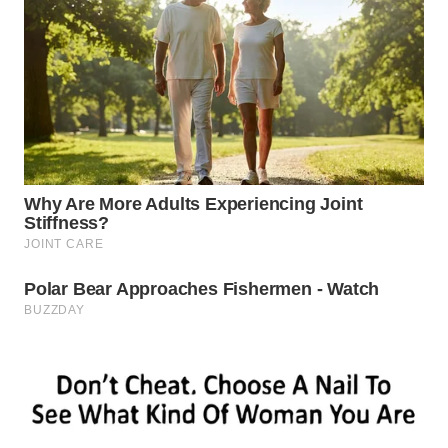
WN
BOGOR
WN
DEPOK
WN
TAPANULI
UTARA
WN
SAMOSIR
WN
PADANG
LAWAS