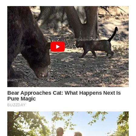
TAPANULI
TENGAH
WN DELI
SERDANG
WN
TEBING
TINGGI
WN
PAKPAK
WN
KARAWANG
WN
BEKASI