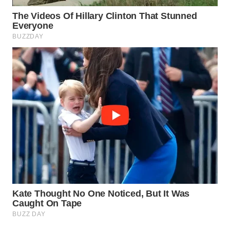
WN
NATUNA
WN
BINTAN
WN
MANDALIKA
WN
LIKUPANG
WN
LABUANBAJO
WN
BORNEO