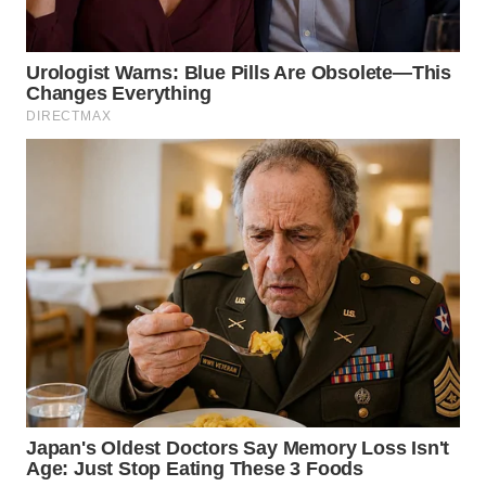
WN
MALUKU
WN
MALUT
WN
DAIRI
WN
DANAU
TOBA
WN
NIAS
WN
LANGKAT