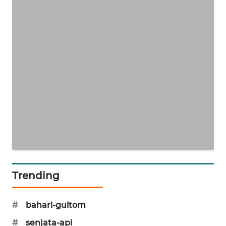
MAWAKA
ID
MARTABAT
NET
PLN
WATCH
MKLI
LPKKI
Trending
LKKI
#
bahari-gultom
KOPEKLIN
#
senjata-api