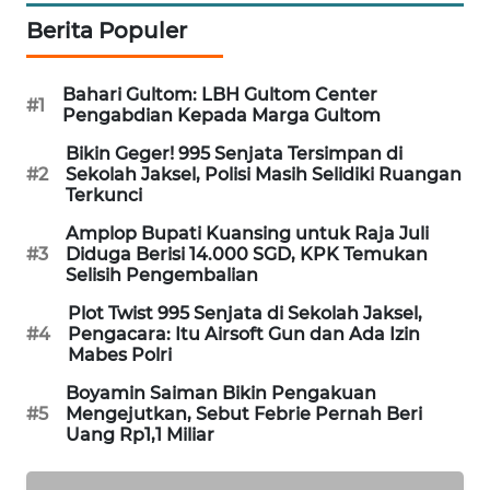
WAHANA
Berita Populer
DESA
WISATA
Bahari Gultom: LBH Gultom Center
#1
Pengabdian Kepada Marga Gultom
LAPAK
WAHANA
Bikin Geger! 995 Senjata Tersimpan di
#2
Sekolah Jaksel, Polisi Masih Selidiki Ruangan
Terkunci
Wahana
Network
Amplop Bupati Kuansing untuk Raja Juli
#3
Diduga Berisi 14.000 SGD, KPK Temukan
Selisih Pengembalian
KONSUMEN
LISTRIK
Plot Twist 995 Senjata di Sekolah Jaksel,
#4
Pengacara: Itu Airsoft Gun dan Ada Izin
Mabes Polri
MASYARAKAT
KELISTRIKAN
Boyamin Saiman Bikin Pengakuan
#5
Mengejutkan, Sebut Febrie Pernah Beri
Uang Rp1,1 Miliar
WALINKI
ID