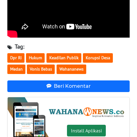
WN
SERAMBI
WN
JAMBI
Tag:
WN
Dpr Ri
Hukum
Keadilan Publik
Korupsi Desa
SULTRA
Medan
Vonis Bebas
Wahananews
WN
NTB
Beri Komentar
WN
SULTENG
WN
SULBAR
Install Aplikasi