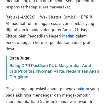
menilai langkah hukum tersebut sebagai bentuk
Informasi
respons terhadap suara masyarakat.
INDEKS
Rabu (1/4/2026) -- Wakil Ketua Komisi III DPR RI
BERITA
Ahmad Sahroni mengapresiasi vonis bebas yang
dijatuhkan kepada videografer Amsal Christy
KONTAK
KAMI
Sitepu oleh Pengadilan Negeri
Medan
dalam
perkara dugaan korupsi pembuatan video profil
INFO
desa.
IKLAN
Baca Juga:
TENTANG
Baleg DPR Pastikan RUU Masyarakat Adat
KAMI
Jadi Prioritas, Nyoman Parta: Negara Tak Akan
Dirugikan
PEDOMAN
MEDIA
"Saya sangat apresiasi aparat penegak
hukum
yang
SIBER
pada akhirnya mendengar dan mengakomodir
suara publik," kata Sahroni kepada wartawan di
REDAKSI