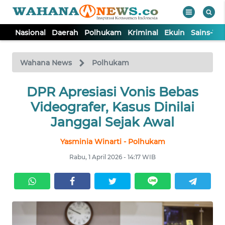
Nasional
Daerah
Polhukam
Kriminal
Ekuin
Sains-Te
WAHANA
Tutup
TV
Wahana News
Polhukam
NASIONAL
DPR Apresiasi Vonis Bebas
Videografer, Kasus Dinilai
DAERAH
Janggal Sejak Awal
Yasminia Winarti - Polhukam
POLHUKAM
Rabu, 1 April 2026 - 14:17 WIB
KRIMINAL
EKUIN