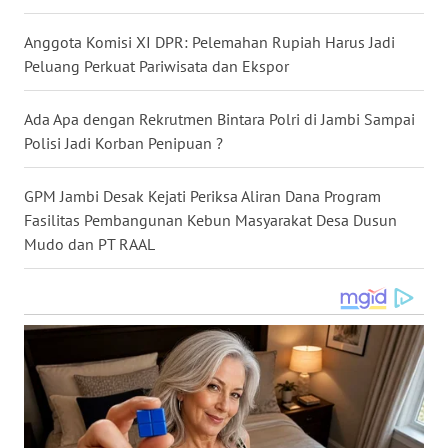
WN
Anggota Komisi XI DPR: Pelemahan Rupiah Harus Jadi
NUSANTARA
Peluang Perkuat Pariwisata dan Ekspor
WN
Ada Apa dengan Rekrutmen Bintara Polri di Jambi Sampai
JOGJA
Polisi Jadi Korban Penipuan ?
WN
JATIM
GPM Jambi Desak Kejati Periksa Aliran Dana Program
Fasilitas Pembangunan Kebun Masyarakat Desa Dusun
Mudo dan PT RAAL
WN
BALI
WN
KALBAR
WN
KALTENG