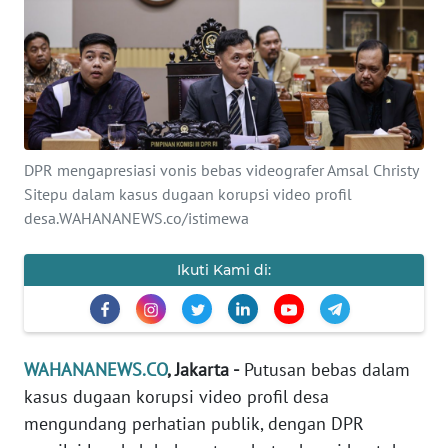
SAINS-TEKNO
KESEHATAN
INTERNASIONAL
DPR mengapresiasi vonis bebas videografer Amsal Christy
SERBA-SERBI
Sitepu dalam kasus dugaan korupsi video profil
desa.WAHANANEWS.co/istimewa
PENDIDIKAN
Ikuti Kami di:
OLAHRAGA
OPINI
WAHANANEWS.CO
, Jakarta -
Putusan bebas dalam
kasus dugaan korupsi video profil desa
EDITORIAL
mengundang perhatian publik, dengan DPR