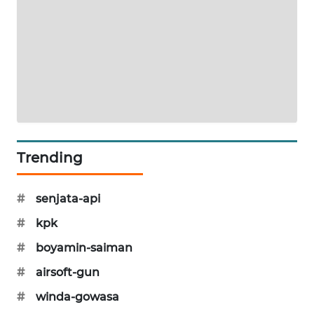
SIBARAGAS
NEWS
METRO
SIANTAR
NEWS
METRO
MEDAN
Trending
NEWS
#
senjata-api
METRO
JAKARTA
#
kpk
NEWS
#
boyamin-saiman
KRT
#
airsoft-gun
NEWS
#
winda-gowasa