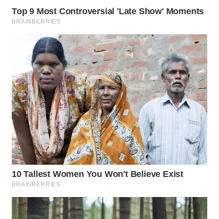
WN
TAPANULI
SELATAN
WN
TANJUNG
LESUNG
WN
KARO
WN
SIMALUNGUN
WN
LABUHANBATU
WN