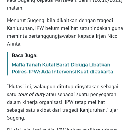
malam.
KARIR
Menurut Sugeng, bila dikaitkan dengan tragedi
Kanjuruhan, IPW belum melihat satu tindakan guna
DISCLAIMER
meminta pertanggungjawaban kepada Irjen Nico
Afinta.
Wahana
News
Regional
Baca Juga:
Mafia Tanah Kutai Barat Diduga Libatkan
WN
Polres, IPW: Ada Intervensi Kuat di Jakarta
SUMUT
"Mutasi ini, walaupun ditutup dinyatakan sebagai
WN
satu
tour of duty
atau sebagai suatu penyegaran
JAKARTA
dalam kinerja organisasi, IPW tetap melihat
sebagai satu akibat dari tragedi Kanjuruhan," ujar
WN
Sugeng.
JABAR