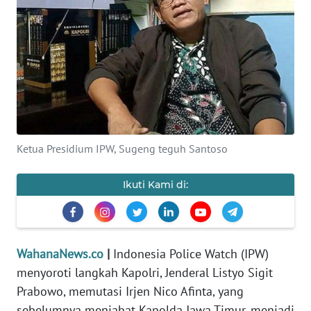
SAINS-TEKNO
KESEHATAN
INTERNASIONAL
SERBA-SERBI
Ketua Presidium IPW, Sugeng teguh Santoso
PENDIDIKAN
Ikuti Kami di:
OLAHRAGA
OPINI
WahanaNews.co
|
Indonesia Police Watch (IPW)
menyoroti langkah Kapolri, Jenderal Listyo Sigit
EDITORIAL
Prabowo, memutasi Irjen Nico Afinta, yang
sebelumnya menjabat Kapolda Jawa Timur, menjadi