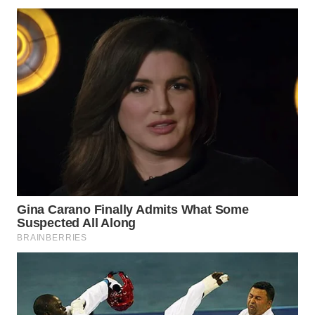
WN
INDRAMAYU
WN
KUNINGAN
WN
MAJALENGKA
WN
SUBANG
WN
SUKABUMI
WN
PURWAKARTA