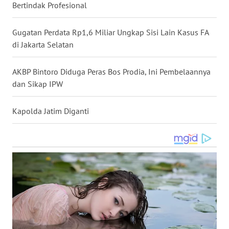
Bertindak Profesional
WN
NUSANTARA
Gugatan Perdata Rp1,6 Miliar Ungkap Sisi Lain Kasus FA
di Jakarta Selatan
WN
JOGJA
AKBP Bintoro Diduga Peras Bos Prodia, Ini Pembelaannya
dan Sikap IPW
WN
JATIM
Kapolda Jatim Diganti
WN
BALI
WN
KALBAR
WN
KALTENG