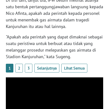
Di sisi lain, lanjut dia, IPW belum melihat adanya
WN
satu bentuk pertanggungjawaban langsung kepada
BANTEN
Nico Afinta, apakah ada perintah kepada personel
untuk menembak gas airmata dalam tragedi
WN
Kanjuruhan itu atau hal lainnya.
NTT
"Apakah ada perintah yang dapat dimaknai sebagai
WN
suatu peristiwa untuk berbuat atau tidak yang
KEPRI
melanggar prosedur melepaskan gas airmata di
Stadion Kanjuruhan," kata Sugeng.
WN
PAPUA
1
2
3
Selanjutnya
Lihat Semua
WN
PAPUA
BARAT
WN
RIAU