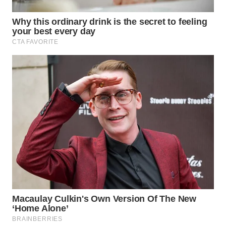
WN
SUMEDANG
WN
CIANJUR
WN
KEPULAUAN
SERIBU
WN
TANGERANG
WN
BINJAI
WN
CIREBON