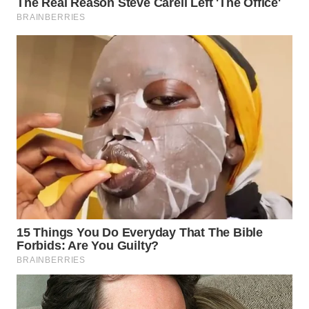
Wahana
Media
Group
WAHANA
NEWS
WAHANA
TANI
WAHANA
ADVOKAT
WAHANA
INFRASTRUKTUR
WAHANA
KONSUMEN