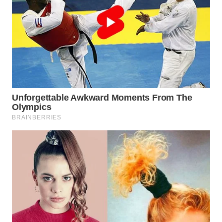
WN
PRIANGAN
TIMUR
WN
SEMARANG
WN
SOLO
WN
BOROBUDUR
WN
MADURA
WN
SURABAYA