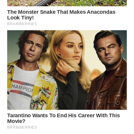
WN
MALUKU
WN
MALUT
WN
DAIRI
WN
DANAU
TOBA
WN
NIAS
WN
LANGKAT