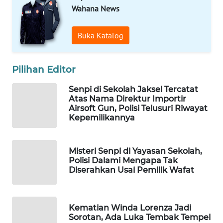
Wahana News
WAHANA
SPORT
Buka Katalog
WAHANA
UMKM
Pilihan Editor
WAHANA
Senpi di Sekolah Jaksel Tercatat
SELEB
Atas Nama Direktur Importir
Airsoft Gun, Polisi Telusuri Riwayat
Kepemilikannya
WAHANA
PERSONA
Misteri Senpi di Yayasan Sekolah,
WAHANA
Polisi Dalami Mengapa Tak
Diserahkan Usai Pemilik Wafat
OTOMOTIF
WAHANA
HEALTH
Kematian Winda Lorenza Jadi
Sorotan, Ada Luka Tembak Tempel