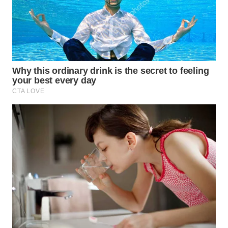
WN
BOGOR
WN
DEPOK
WN
TAPANULI
UTARA
WN
SAMOSIR
WN
PADANG
LAWAS