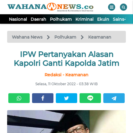
Nasional
Daerah
Polhukam
Kriminal
Ekuin
Sains-Te
WAHANA
Tutup
TV
Wahana News
Polhukam
Keamanan
NASIONAL
IPW Pertanyakan Alasan
Kapolri Ganti Kapolda Jatim
DAERAH
Redaksi - Keamanan
Selasa, 11 Oktober 2022 - 03:38 WIB
POLHUKAM
KRIMINAL
EKUIN