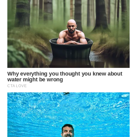
TAPANULI
TENGAH
WN DELI
SERDANG
WN
TEBING
TINGGI
WN
PAKPAK
WN
KARAWANG
WN
BEKASI