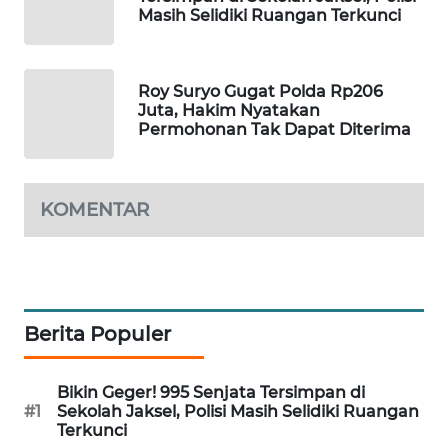
Masih Selidiki Ruangan Terkunci
MAWAKA
ID
Roy Suryo Gugat Polda Rp206
MARTABAT
Juta, Hakim Nyatakan
Permohonan Tak Dapat Diterima
NET
PLN
WATCH
KOMENTAR
MKLI
LPKKI
Berita Populer
LKKI
Bikin Geger! 995 Senjata Tersimpan di
#1
Sekolah Jaksel, Polisi Masih Selidiki Ruangan
KOPEKLIN
Terkunci