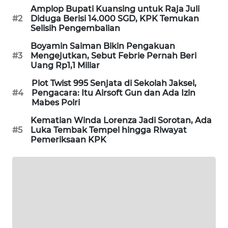
Amplop Bupati Kuansing untuk Raja Juli
PORTAL
#2
Diduga Berisi 14.000 SGD, KPK Temukan
KONSUMEN
Selisih Pengembalian
Boyamin Saiman Bikin Pengakuan
FORWAMKI
#3
Mengejutkan, Sebut Febrie Pernah Beri
Uang Rp1,1 Miliar
ALPERKLINAS
Plot Twist 995 Senjata di Sekolah Jaksel,
#4
Pengacara: Itu Airsoft Gun dan Ada Izin
FORJASIDA
Mabes Polri
Kematian Winda Lorenza Jadi Sorotan, Ada
TAMBANG
#5
Luka Tembak Tempel hingga Riwayat
NEWS
Pemeriksaan KPK
SITUNGIR
NEWS
SIDIKALANG
NEWS