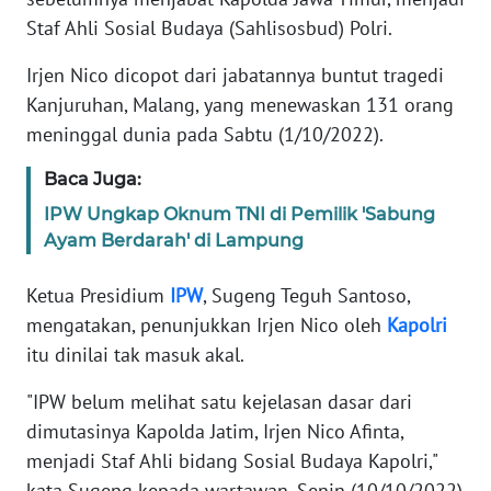
Informasi
Staf Ahli Sosial Budaya (Sahlisosbud) Polri.
INDEKS
Irjen Nico dicopot dari jabatannya buntut tragedi
BERITA
Kanjuruhan, Malang, yang menewaskan 131 orang
meninggal dunia pada Sabtu (1/10/2022).
KONTAK
KAMI
Baca Juga:
IPW Ungkap Oknum TNI di Pemilik 'Sabung
INFO
Ayam Berdarah' di Lampung
IKLAN
Ketua Presidium
IPW
, Sugeng Teguh Santoso,
TENTANG
mengatakan, penunjukkan Irjen Nico oleh
Kapolri
KAMI
itu dinilai tak masuk akal.
PEDOMAN
"IPW belum melihat satu kejelasan dasar dari
MEDIA
SIBER
dimutasinya Kapolda Jatim, Irjen Nico Afinta,
menjadi Staf Ahli bidang Sosial Budaya Kapolri,"
REDAKSI
kata Sugeng kepada wartawan, Senin (10/10/2022)