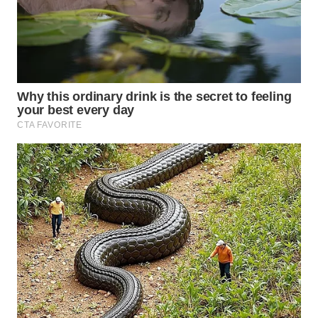
WN
KALTARA
WN
KALSEL
WN
KALTIM
WN
SULSEL
WN
GORONTALO
WN
SULUT