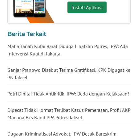
Install Aplikasi
WN
BABEL
WN
Berita Terkait
SUMBAR
Mafia Tanah Kutai Barat Diduga Libatkan Polres, IPW: Ada
Intervensi Kuat di Jakarta
WN
SUMSEL
Ganjar Pranowo Disebut Terima Gratifikasi, KPK Digugat ke
PN Jaksel
WN
BENGKULU
Polri Dinilai Tidak Antikritik, IPW: Beda dengan Kejaksaan!
WN
LAMPUNG
Dipecat Tidak Hormat Terlibat Kasus Pemerasan, Profil AKP
Mariana Eks Kanit PPA Polres Jaksel
WN
JATENG
Dugaan Kriminalisasi Advokat, IPW Desak Bareskrim