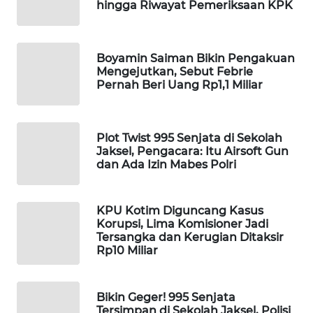
hingga Riwayat Pemeriksaan KPK
WAHANA
DESA
WISATA
Boyamin Saiman Bikin Pengakuan
Mengejutkan, Sebut Febrie
LAPAK
Pernah Beri Uang Rp1,1 Miliar
WAHANA
Wahana
Plot Twist 995 Senjata di Sekolah
Network
Jaksel, Pengacara: Itu Airsoft Gun
dan Ada Izin Mabes Polri
KONSUMEN
LISTRIK
KPU Kotim Diguncang Kasus
Korupsi, Lima Komisioner Jadi
MASYARAKAT
Tersangka dan Kerugian Ditaksir
KELISTRIKAN
Rp10 Miliar
WALINKI
Bikin Geger! 995 Senjata
ID
Tersimpan di Sekolah Jaksel, Polisi