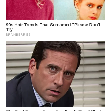
WN
NATUNA
WN
BINTAN
WN
MANDALIKA
WN
LIKUPANG
WN
LABUANBAJO
WN
BORNEO