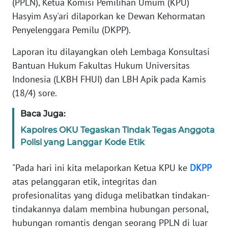
(PPLN), Ketua Komisi Pemilihan Umum (KPU)
Informasi
Hasyim Asy'ari dilaporkan ke Dewan Kehormatan
INDEKS
Penyelenggara Pemilu (DKPP).
BERITA
Laporan itu dilayangkan oleh Lembaga Konsultasi
KONTAK
Bantuan Hukum Fakultas Hukum Universitas
KAMI
Indonesia (LKBH FHUI) dan LBH Apik pada Kamis
(18/4) sore.
INFO
IKLAN
Baca Juga:
Kapolres OKU Tegaskan Tindak Tegas Anggota
TENTANG
Polisi yang Langgar Kode Etik
KAMI
"Pada hari ini kita melaporkan Ketua KPU ke
DKPP
PEDOMAN
atas pelanggaran etik, integritas dan
MEDIA
profesionalitas yang diduga melibatkan tindakan-
SIBER
tindakannya dalam membina hubungan personal,
hubungan romantis dengan seorang PPLN di luar
REDAKSI