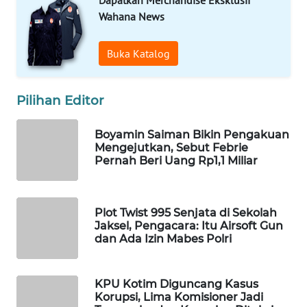
Dapatkan Merchandise Eksklusif
Wahana News
WAHANA
LISTRIK
Buka Katalog
WAHANA
TRAVEL
Pilihan Editor
WAHANA
Boyamin Saiman Bikin Pengakuan
TV
Mengejutkan, Sebut Febrie
Pernah Beri Uang Rp1,1 Miliar
WAHANANEWS
ID
Plot Twist 995 Senjata di Sekolah
WAHANANEWS
Jaksel, Pengacara: Itu Airsoft Gun
CO ID
dan Ada Izin Mabes Polri
WAHANANEWS
KPU Kotim Diguncang Kasus
NET
Korupsi, Lima Komisioner Jadi