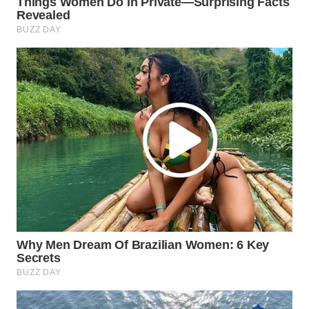
WN
PRIANGAN
TIMUR
WN
SEMARANG
WN
SOLO
WN
BOROBUDUR
WN
MADURA
WN
SURABAYA