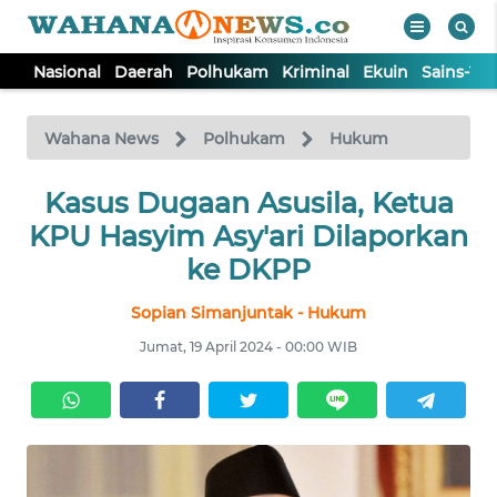
Nasional
Daerah
Polhukam
Kriminal
Ekuin
Sains-Te
WAHANA
Tutup
TV
Wahana News
Polhukam
Hukum
NASIONAL
Kasus Dugaan Asusila, Ketua
KPU Hasyim Asy'ari Dilaporkan
DAERAH
ke DKPP
Sopian Simanjuntak - Hukum
POLHUKAM
Jumat, 19 April 2024 - 00:00 WIB
KRIMINAL
EKUIN