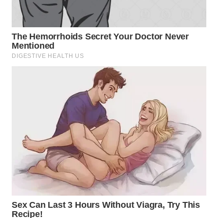
WN
MALUKU
WN
MALUT
WN
DAIRI
WN
DANAU
TOBA
WN
NIAS
WN
LANGKAT