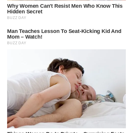
WN
INDRAMAYU
WN
KUNINGAN
WN
MAJALENGKA
WN
SUBANG
WN
SUKABUMI
WN
PURWAKARTA