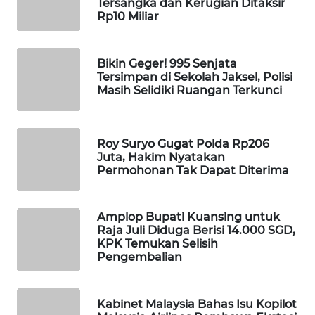
Tersangka dan Kerugian Ditaksir
Rp10 Miliar
WAHANA
SPORT
Bikin Geger! 995 Senjata
WAHANA
Tersimpan di Sekolah Jaksel, Polisi
UMKM
Masih Selidiki Ruangan Terkunci
WAHANA
SELEB
Roy Suryo Gugat Polda Rp206
Juta, Hakim Nyatakan
Permohonan Tak Dapat Diterima
WAHANA
PERSONA
Amplop Bupati Kuansing untuk
WAHANA
Raja Juli Diduga Berisi 14.000 SGD,
OTOMOTIF
KPK Temukan Selisih
Pengembalian
WAHANA
HEALTH
Kabinet Malaysia Bahas Isu Kopilot