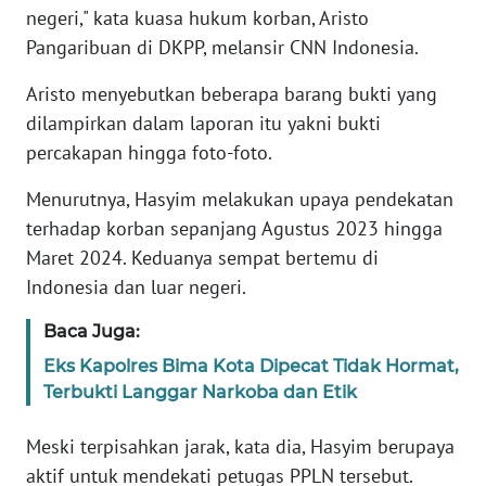
negeri," kata kuasa hukum korban, Aristo
Pangaribuan di DKPP, melansir CNN Indonesia.
KARIR
Aristo menyebutkan beberapa barang bukti yang
DISCLAIMER
dilampirkan dalam laporan itu yakni bukti
percakapan hingga foto-foto.
Wahana
News
Menurutnya, Hasyim melakukan upaya pendekatan
Regional
terhadap korban sepanjang Agustus 2023 hingga
Maret 2024. Keduanya sempat bertemu di
WN
Indonesia dan luar negeri.
SUMUT
Baca Juga:
WN
JAKARTA
Eks Kapolres Bima Kota Dipecat Tidak Hormat,
Terbukti Langgar Narkoba dan Etik
WN
Meski terpisahkan jarak, kata dia, Hasyim berupaya
JABAR
aktif untuk mendekati petugas PPLN tersebut.