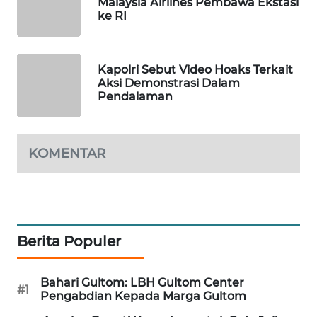
Malaysia Airlines Pembawa Ekstasi
WAHANA
ke RI
DESA
WISATA
Kapolri Sebut Video Hoaks Terkait
LAPAK
Aksi Demonstrasi Dalam
Pendalaman
WAHANA
Wahana
Network
KOMENTAR
KONSUMEN
LISTRIK
MASYARAKAT
Berita Populer
KELISTRIKAN
Bahari Gultom: LBH Gultom Center
WALINKI
#1
Pengabdian Kepada Marga Gultom
ID