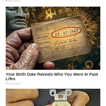
TAPANULI
TENGAH
WN DELI
SERDANG
WN
TEBING
TINGGI
WN
PAKPAK
WN
KARAWANG
WN
BEKASI