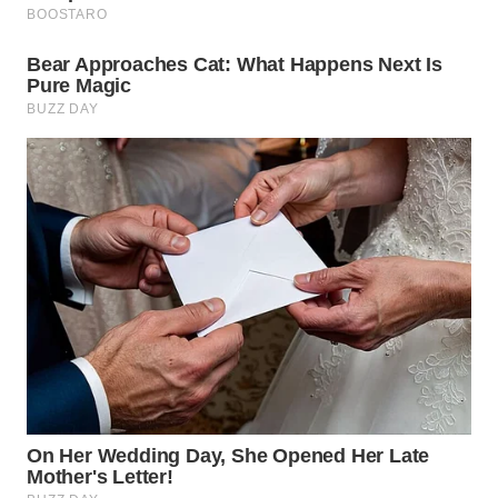
WN
TAPANULI
SELATAN
WN
TANJUNG
LESUNG
WN
KARO
WN
SIMALUNGUN
WN
LABUHANBATU
WN