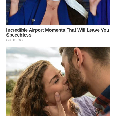
WN
SUMEDANG
WN
CIANJUR
WN
KEPULAUAN
SERIBU
WN
TANGERANG
WN
BINJAI
WN
CIREBON