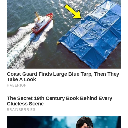
WN
NATUNA
WN
BINTAN
WN
MANDALIKA
WN
LIKUPANG
WN
LABUANBAJO
WN
BORNEO