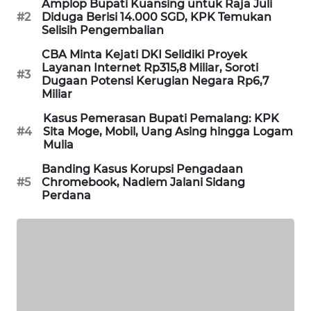
Amplop Bupati Kuansing untuk Raja Juli
#2
Diduga Berisi 14.000 SGD, KPK Temukan
MAWAKA
Selisih Pengembalian
ID
CBA Minta Kejati DKI Selidiki Proyek
Layanan Internet Rp315,8 Miliar, Soroti
#3
MARTABAT
Dugaan Potensi Kerugian Negara Rp6,7
NET
Miliar
Kasus Pemerasan Bupati Pemalang: KPK
PLN
#4
Sita Moge, Mobil, Uang Asing hingga Logam
WATCH
Mulia
Banding Kasus Korupsi Pengadaan
MKLI
#5
Chromebook, Nadiem Jalani Sidang
Perdana
LPKKI
LKKI
KOPEKLIN