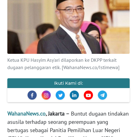
SAINS-TEKNO
KESEHATAN
INTERNASIONAL
SERBA-SERBI
Ketua KPU Hasyim Asy'ari dilaporkan ke DKPP terkait
dugaan pelanggaran etik. [WahanaNews.co/Istimewa]
PENDIDIKAN
Ikuti Kami di:
OLAHRAGA
OPINI
WahanaNews.co
, Jakarta –
Buntut dugaan tindakan
asusila terhadap seorang perempuan yang
EDITORIAL
bertugas sebagai Panitia Pemilihan Luar Negeri