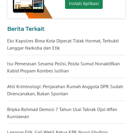
Install Aplikasi
WN
BABEL
Berita Terkait
WN
SUMBAR
Eks Kapolres Bima Kota Dipecat Tidak Hormat, Terbukti
Langgar Narkoba dan Etik
WN
SUMSEL
Isu Pemerasan Sesama Polisi, Polda Sumut Nonaktifkan
Kabid Propam Kombes Julihan
WN
BENGKULU
Ahli Kriminologi: Penjarahan Rumah Anggota DPR Sudah
Direncanakan, Bukan Spontan
WN
LAMPUNG
Bripka Rohmad Demosi 7 Tahun Usai Tabrak Ojol Affan
Kurniawan
WN
JATENG
Langgar Etik, Gaji Wakil Ketua KPK Nurul Ghufron