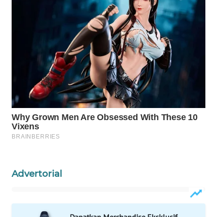
Wahana
Media
Group
WAHANA
NEWS
WAHANA
TANI
WAHANA
ADVOKAT
WAHANA
INFRASTRUKTUR
Advertorial
WAHANA
KONSUMEN