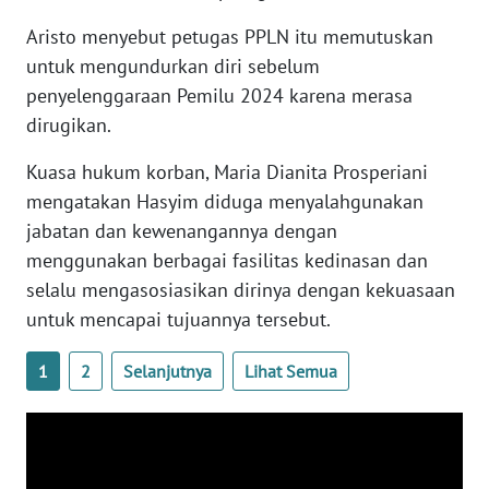
WN
Aristo menyebut petugas PPLN itu memutuskan
BANTEN
untuk mengundurkan diri sebelum
penyelenggaraan Pemilu 2024 karena merasa
WN
NTT
dirugikan.
Kuasa hukum korban, Maria Dianita Prosperiani
WN
mengatakan Hasyim diduga menyalahgunakan
KEPRI
jabatan dan kewenangannya dengan
menggunakan berbagai fasilitas kedinasan dan
WN
PAPUA
selalu mengasosiasikan dirinya dengan kekuasaan
untuk mencapai tujuannya tersebut.
WN
PAPUA
1
2
Selanjutnya
Lihat Semua
BARAT
WN
RIAU