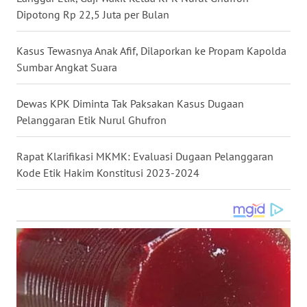
Dipotong Rp 22,5 Juta per Bulan
WN
NUSANTARA
Kasus Tewasnya Anak Afif, Dilaporkan ke Propam Kapolda
Sumbar Angkat Suara
WN
JOGJA
Dewas KPK Diminta Tak Paksakan Kasus Dugaan
WN
Pelanggaran Etik Nurul Ghufron
JATIM
Rapat Klarifikasi MKMK: Evaluasi Dugaan Pelanggaran
WN
Kode Etik Hakim Konstitusi 2023-2024
BALI
WN
KALBAR
WN
KALTENG