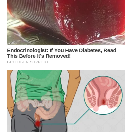
WN
KALTARA
WN
KALSEL
WN
KALTIM
WN
SULSEL
WN
GORONTALO
WN
SULUT