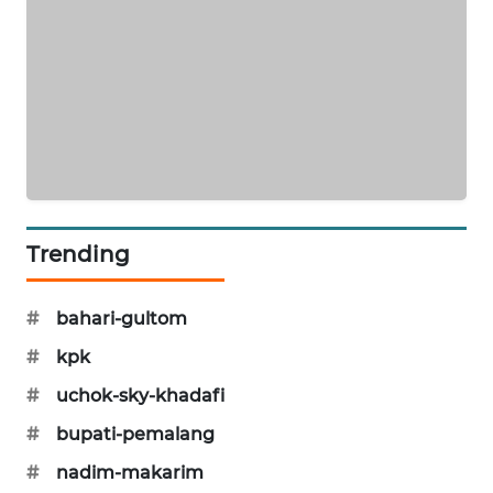
PORTAL
KONSUMEN
FORWAMKI
ALPERKLINAS
FORJASIDA
Trending
TAMBANG
NEWS
#
bahari-gultom
#
kpk
SITUNGIR
NEWS
#
uchok-sky-khadafi
#
bupati-pemalang
SIDIKALANG
NEWS
#
nadim-makarim