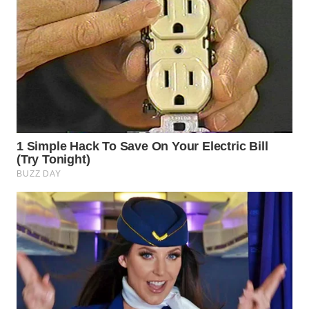
WN
BOGOR
WN
DEPOK
WN
TAPANULI
UTARA
WN
SAMOSIR
WN
PADANG
LAWAS