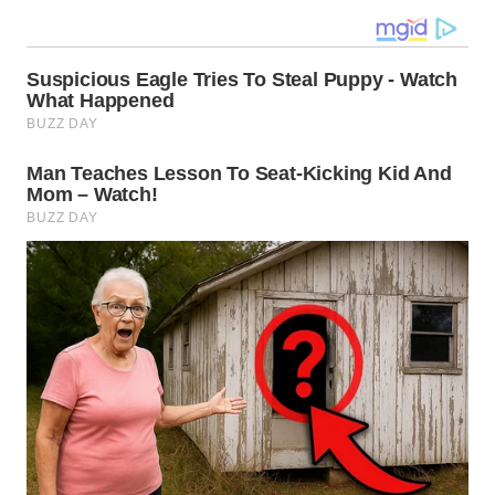
WN
KALTARA
WN
KALSEL
WN
KALTIM
WN
SULSEL
WN
GORONTALO
WN
SULUT