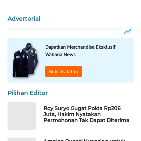
WAHANA
LISTRIK
Advertorial
WAHANA
TRAVEL
Dapatkan Merchandise Eksklusif
Wahana News
WAHANA
TV
Buka Katalog
WAHANANEWS
ID
Pilihan Editor
WAHANANEWS
Roy Suryo Gugat Polda Rp206
CO ID
Juta, Hakim Nyatakan
Permohonan Tak Dapat Diterima
WAHANANEWS
NET