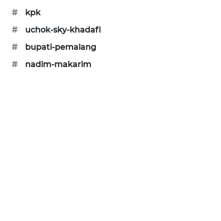
#
kpk
SIBARAGAS
NEWS
#
uchok-sky-khadafi
#
bupati-pemalang
METRO
SIANTAR
#
nadim-makarim
NEWS
METRO
MEDAN
NEWS
METRO
JAKARTA
NEWS
KRT
NEWS