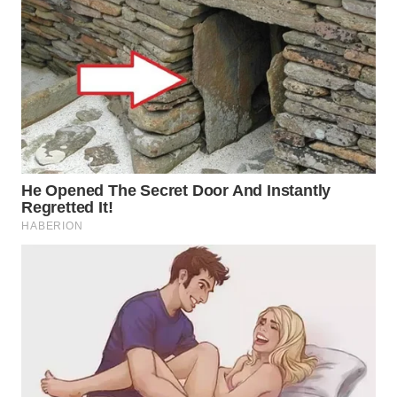
TAPANULI
TENGAH
WN DELI
SERDANG
WN
TEBING
TINGGI
WN
PAKPAK
WN
KARAWANG
WN
BEKASI