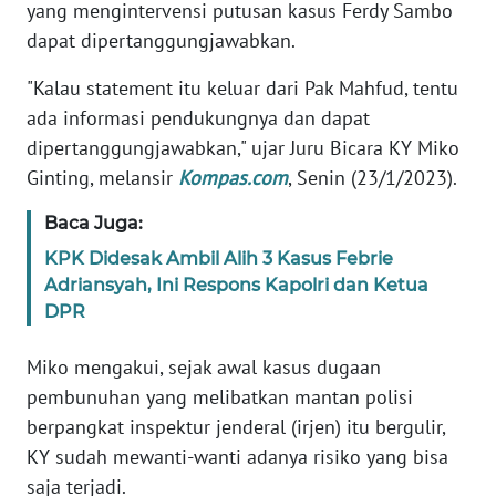
Informasi
yang mengintervensi putusan kasus Ferdy Sambo
dapat dipertanggungjawabkan.
INDEKS
BERITA
"Kalau statement itu keluar dari Pak Mahfud, tentu
ada informasi pendukungnya dan dapat
KONTAK
dipertanggungjawabkan," ujar Juru Bicara KY Miko
KAMI
Ginting, melansir
Kompas.com
, Senin (23/1/2023).
INFO
Baca Juga:
IKLAN
KPK Didesak Ambil Alih 3 Kasus Febrie
Adriansyah, Ini Respons Kapolri dan Ketua
TENTANG
DPR
KAMI
Miko mengakui, sejak awal kasus dugaan
PEDOMAN
pembunuhan yang melibatkan mantan polisi
MEDIA
berpangkat inspektur jenderal (irjen) itu bergulir,
SIBER
KY sudah mewanti-wanti adanya risiko yang bisa
saja terjadi.
REDAKSI