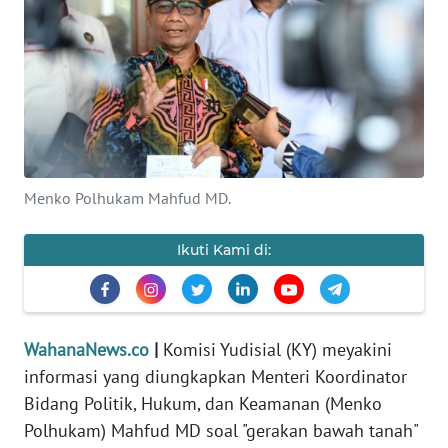
SAINS-TEKNO
KESEHATAN
INTERNASIONAL
SERBA-SERBI
Menko Polhukam Mahfud MD.
PENDIDIKAN
Ikuti Kami di:
OLAHRAGA
OPINI
WahanaNews.co
|
Komisi Yudisial (KY) meyakini
informasi yang diungkapkan Menteri Koordinator
EDITORIAL
Bidang Politik, Hukum, dan Keamanan (Menko
Polhukam) Mahfud MD soal "gerakan bawah tanah"