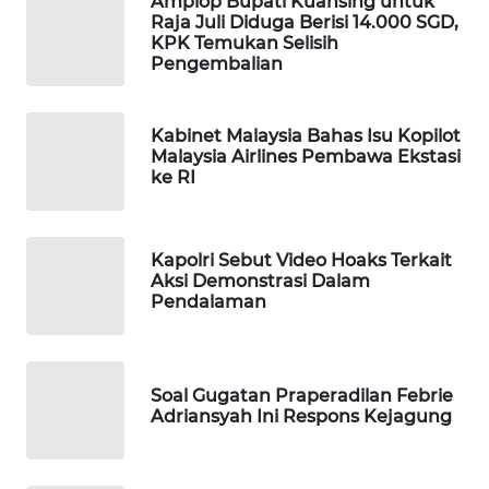
Amplop Bupati Kuansing untuk
Raja Juli Diduga Berisi 14.000 SGD,
WAHANA
KPK Temukan Selisih
SPORT
Pengembalian
WAHANA
UMKM
Kabinet Malaysia Bahas Isu Kopilot
Malaysia Airlines Pembawa Ekstasi
ke RI
WAHANA
SELEB
Kapolri Sebut Video Hoaks Terkait
WAHANA
Aksi Demonstrasi Dalam
PERSONA
Pendalaman
WAHANA
OTOMOTIF
Soal Gugatan Praperadilan Febrie
Adriansyah Ini Respons Kejagung
WAHANA
HEALTH