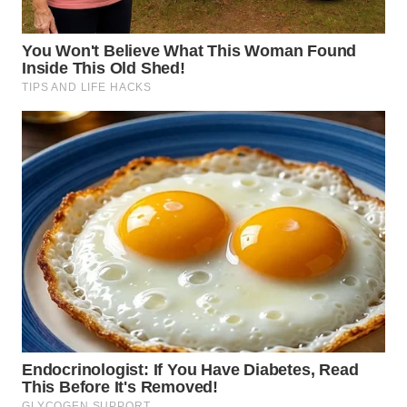
WN
MALUKU
WN
MALUT
WN
DAIRI
WN
DANAU
TOBA
WN
NIAS
WN
LANGKAT