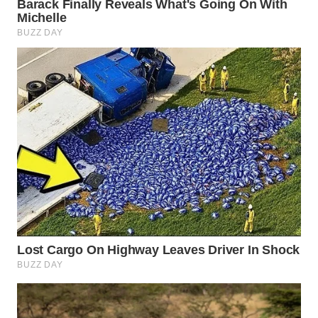
WN
INDRAMAYU
WN
KUNINGAN
WN
MAJALENGKA
WN
SUBANG
WN
SUKABUMI
WN
PURWAKARTA