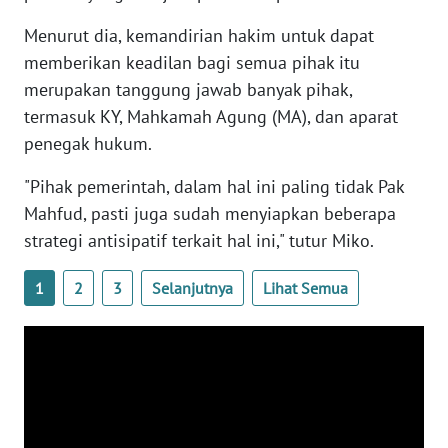
WN
Menurut dia, kemandirian hakim untuk dapat
BANTEN
memberikan keadilan bagi semua pihak itu
merupakan tanggung jawab banyak pihak,
WN
NTT
termasuk KY, Mahkamah Agung (MA), dan aparat
penegak hukum.
WN
"Pihak pemerintah, dalam hal ini paling tidak Pak
KEPRI
Mahfud, pasti juga sudah menyiapkan beberapa
WN
strategi antisipatif terkait hal ini," tutur Miko.
PAPUA
1
2
3
Selanjutnya
Lihat Semua
WN
PAPUA
BARAT
WN
RIAU