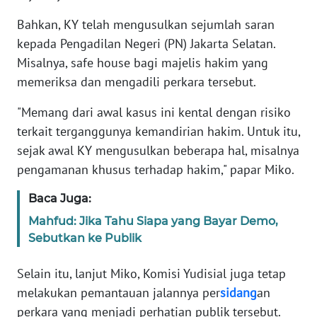
Bahkan, KY telah mengusulkan sejumlah saran
KARIR
kepada Pengadilan Negeri (PN) Jakarta Selatan.
Misalnya, safe house bagi majelis hakim yang
DISCLAIMER
memeriksa dan mengadili perkara tersebut.
Wahana
"Memang dari awal kasus ini kental dengan risiko
News
terkait terganggunya kemandirian hakim. Untuk itu,
Regional
sejak awal KY mengusulkan beberapa hal, misalnya
pengamanan khusus terhadap hakim," papar Miko.
WN
SUMUT
Baca Juga:
Mahfud: Jika Tahu Siapa yang Bayar Demo,
WN
Sebutkan ke Publik
JAKARTA
Selain itu, lanjut Miko, Komisi Yudisial juga tetap
WN
JABAR
melakukan pemantauan jalannya per
sidang
an
perkara yang menjadi perhatian publik tersebut.