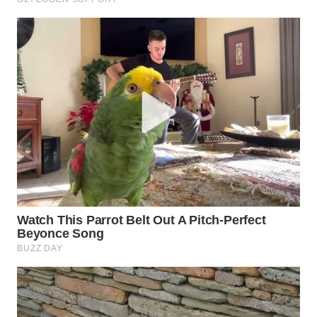
WN
TAPANULI
SELATAN
WN
TANJUNG
LESUNG
WN
KARO
WN
SIMALUNGUN
WN
LABUHANBATU
WN