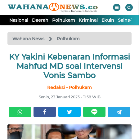
Nasional
Daerah
Polhukam
Kriminal
Ekuin
Sains-Te
WAHANA
Tutup
TV
Wahana News
Polhukam
NASIONAL
KY Yakini Kebenaran Informasi
Mahfud MD soal Intervensi
DAERAH
Vonis Sambo
Redaksi - Polhukam
POLHUKAM
Senin, 23 Januari 2023 - 11:58 WIB
KRIMINAL
EKUIN