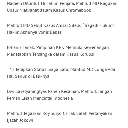
Nadiem Dituntut 18 Tahun Penjara, Mahfud MD Ragukan
WN
Unsur Niat Jahat dalam Kasus Chromebook
NUSANTARA
Mahfud MD Sebut Kasus Amsal Sitepu “Tragedi Hukum”,
WN
Hakim Akhirnya Vonis Bebas
JOGJA
Johanis Tanak: Pimpinan KPK Memiliki Kewenangan
WN
Menetapkan Tersangka dalam Kasus Korupsi
JATIM
TNI Tetapkan Status Siaga Satu, Mahfud MD Curiga Ada
WN
Hal Serius di Baliknya
BALI
Dwi Sasetyaningtyas Panen Kecaman, Mahfud: Jangan
WN
Pernah Lelah Mencintai Indonesia
KALBAR
Mahfud Tegaskan Roy Suryo Cs Tak Salah Pertanyakan
WN
KALTENG
Ijazah Jokowi