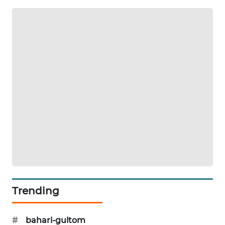
PORTAL
KONSUMEN
FORWAMKI
ALPERKLINAS
FORJASIDA
TAMBANG
NEWS
SITUNGIR
NEWS
Trending
SIDIKALANG
NEWS
#
bahari-gultom