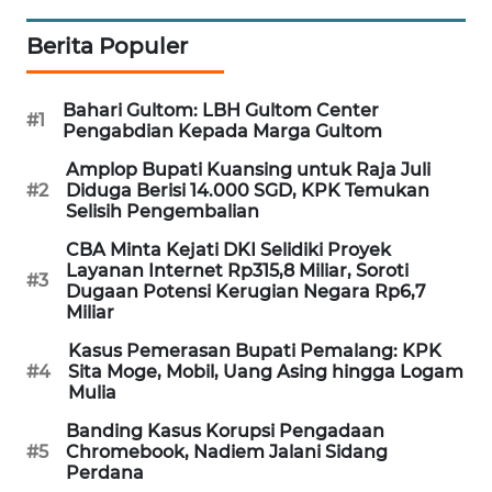
MAWAKA
Berita Populer
ID
Bahari Gultom: LBH Gultom Center
MARTABAT
#1
Pengabdian Kepada Marga Gultom
NET
Amplop Bupati Kuansing untuk Raja Juli
#2
Diduga Berisi 14.000 SGD, KPK Temukan
PLN
Selisih Pengembalian
WATCH
CBA Minta Kejati DKI Selidiki Proyek
Layanan Internet Rp315,8 Miliar, Soroti
#3
MKLI
Dugaan Potensi Kerugian Negara Rp6,7
Miliar
LPKKI
Kasus Pemerasan Bupati Pemalang: KPK
#4
Sita Moge, Mobil, Uang Asing hingga Logam
Mulia
LKKI
Banding Kasus Korupsi Pengadaan
#5
Chromebook, Nadiem Jalani Sidang
KOPEKLIN
Perdana