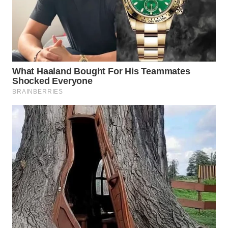
WN
NATUNA
WN
BINTAN
WN
MANDALIKA
WN
LIKUPANG
WN
LABUANBAJO
WN
BORNEO