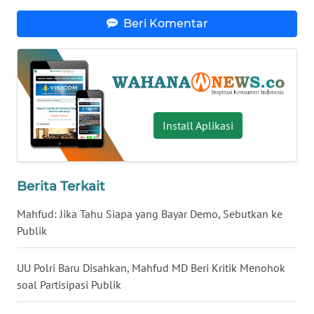
WN
Beri Komentar
BABEL
WN
SUMBAR
WN
Install Aplikasi
SUMSEL
WN
Berita Terkait
BENGKULU
Mahfud: Jika Tahu Siapa yang Bayar Demo, Sebutkan ke
WN
Publik
LAMPUNG
UU Polri Baru Disahkan, Mahfud MD Beri Kritik Menohok
WN
soal Partisipasi Publik
JATENG