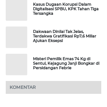
Kasus Dugaan Korupsi Dalam
WAHANA
Digitalisasi SPBU, KPK Tahan Tiga
DESA
Tersangka
WISATA
LAPAK
Dakwaan Dinilai Tak Jelas,
WAHANA
Terdakwa Gratifikasi Rp7,6 Miliar
Ajukan Eksepsi
Wahana
Network
Misteri Pemilik Emas 74 Kg di
KONSUMEN
Sentul, Kejagung Janji Bongkar di
LISTRIK
Persidangan Febrie
MASYARAKAT
KELISTRIKAN
KOMENTAR
WALINKI
ID