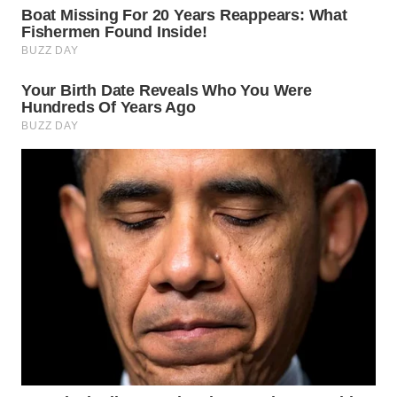
WN
SUMEDANG
WN
CIANJUR
WN
KEPULAUAN
SERIBU
WN
TANGERANG
WN
BINJAI
WN
CIREBON