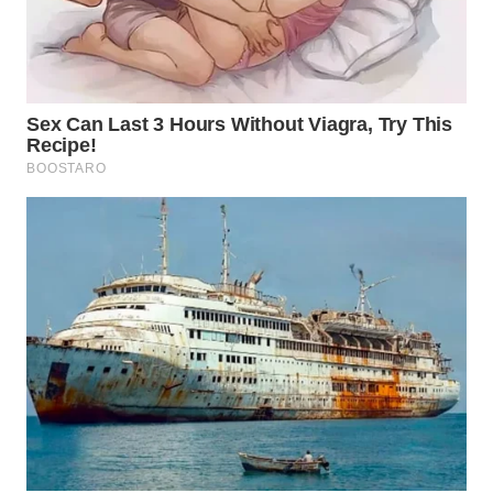
WN
BOGOR
WN
DEPOK
WN
TAPANULI
UTARA
WN
SAMOSIR
WN
PADANG
LAWAS