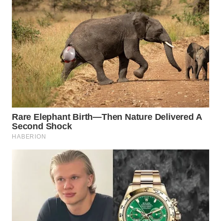
WN
PRIANGAN
TIMUR
WN
SEMARANG
WN
SOLO
WN
BOROBUDUR
WN
MADURA
WN
SURABAYA