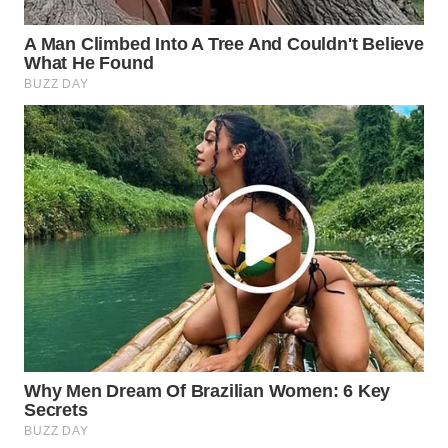
Wahana
Media
Group
WAHANA
NEWS
WAHANA
TANI
WAHANA
ADVOKAT
WAHANA
INFRASTRUKTUR
WAHANA
KONSUMEN