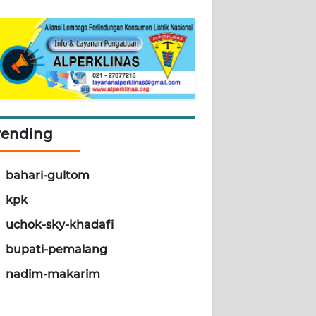
rending
bahari-gultom
kpk
uchok-sky-khadafi
bupati-pemalang
nadim-makarim