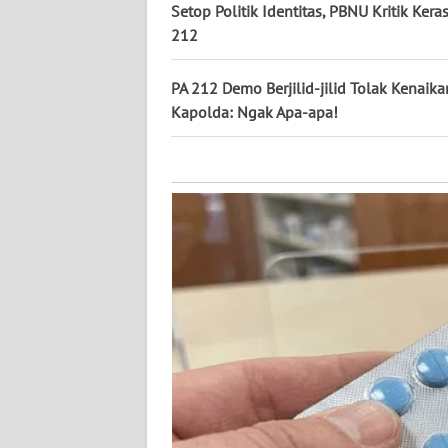
KALTARA
Setop Politik Identitas, PBNU Kritik Keras
212
WN
KALSEL
PA 212 Demo Berjilid-jilid Tolak Kenaik
Kapolda: Ngak Apa-apa!
WN
KALTIM
WN
SULSEL
WN
GORONTALO
WN
SULUT
WN
MALUKU