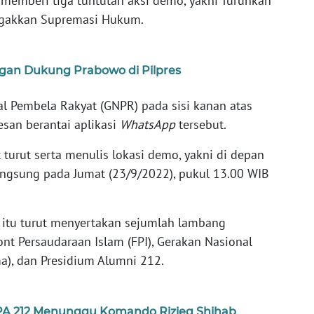
a memberi tiga tuntutan aksi demo, yakni Turunkan
Tegakkan Supremasi Hukum.
gan Dukung Prabowo di Pilpres
al Pembela Rakyat (GNPR) pada sisi kanan atas
san berantai aplikasi
WhatsApp
tersebut.
 turut serta menulis lokasi demo, yakni di depan
langsung pada Jumat (23/9/2022), pukul 13.00 WIB
n itu turut menyertakan sejumlah lambang
ont Persaudaraan Islam (FPI), Gerakan Nasional
), dan Presidium Alumni 212.
PA 212 Menunggu Komando Rizieq Shihab