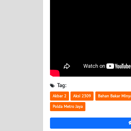
BABEL
WN
SUMBAR
WN
SUMSEL
WN
BENGKULU
WN
Tag:
LAMPUNG
Akbar 2
Aksi 2309
Bahan Bakar Miny
WN
Polda Metro Jaya
JATENG
WN