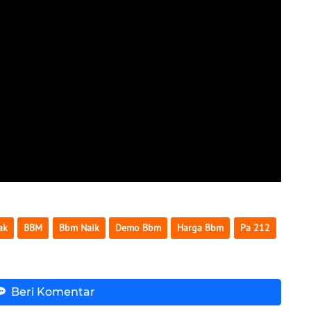
ak
BBM
Bbm Naik
Demo Bbm
Harga Bbm
Pa 212
Beri Komentar