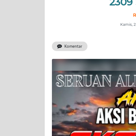
2309 
INDEKS
BERITA
R
Kamis, 2
KONTAK
KAMI
Komentar
INFO
IKLAN
TENTANG
KAMI
PEDOMAN
MEDIA
SIBER
REDAKSI