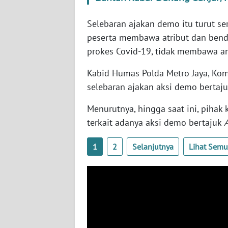
SERAMBI
Selebaran ajakan demo itu turut s
WN
peserta membawa atribut dan bend
JAMBI
prokes Covid-19, tidak membawa a
WN
Kabid Humas Polda Metro Jaya, Kom
SULTRA
selebaran ajakan aksi demo bertaj
Menurutnya, hingga saat ini, piha
WN
NTB
terkait adanya aksi demo bertajuk
1
2
Selanjutnya
Lihat Sem
WN
SULTENG
WN
SULBAR
WN