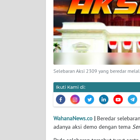
KARIR
DISCLAIMER
Wahana
News
Regional
WN
SUMUT
Selebaran Aksi 2309 yang beredar mela
WN
Ikuti Kami di:
JAKARTA
WN
JABAR
WahanaNews.co
|
Beredar selebara
adanya aksi demo dengan tema
Ser
WN
BANTEN