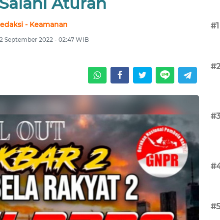
Salahi Aturan
edaksi - Keamanan
#1
2 September 2022 - 02:47 WIB
#
#
#
#