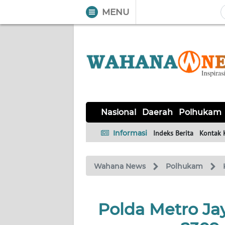
MENU
WAHANA
Tutup
TV
NASIONAL
DAERAH
POLHUKAM
KRIMINAL
EKUIN
SAINS-
KESEHATAN
INTERNASIONAL
Nasional
Daerah
Polhukam
TEKNO
Informasi
Indeks Berita
Kontak 
SERBA-
PENDIDIKAN
OLAHRAGA
OPINI
SERBI
Wahana News
Polhukam
EDITORIAL
Polda Metro Ja
Informasi