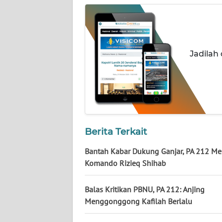
NUSANTARA
WN
JOGJA
Jadilah
WN
JATIM
WN
BALI
Berita Terkait
WN
KALBAR
Bantah Kabar Dukung Ganjar, PA 212 M
Komando Rizieq Shihab
WN
KALTENG
Balas Kritikan PBNU, PA 212: Anjing
Menggonggong Kafilah Berlalu
WN