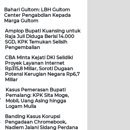
Bahari Gultom: LBH Gultom
Center Pengabdian Kepada
Marga Gultom
Amplop Bupati Kuansing untuk
Raja Juli Diduga Berisi 14.000
2
SGD, KPK Temukan Selisih
Pengembalian
CBA Minta Kejati DKI Selidiki
Proyek Layanan Internet
3
Rp315,8 Miliar, Soroti Dugaan
Potensi Kerugian Negara Rp6,7
Miliar
Kasus Pemerasan Bupati
Pemalang: KPK Sita Moge,
4
Mobil, Uang Asing hingga
Logam Mulia
Banding Kasus Korupsi
5
Pengadaan Chromebook,
Nadiem Jalani Sidang Perdana