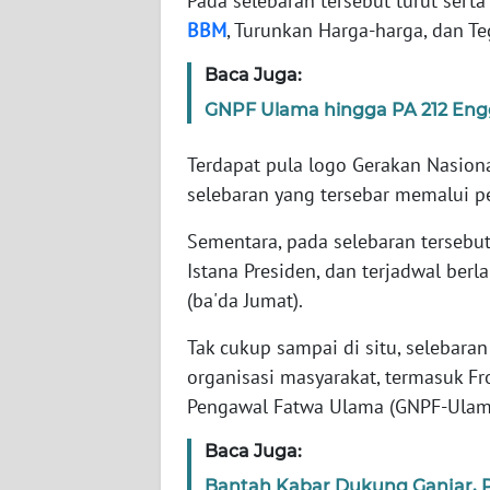
Pada selebaran tersebut turut sert
BBM
, Turunkan Harga-harga, dan 
WN
Baca Juga:
NTT
GNPF Ulama hingga PA 212 Eng
WN
KEPRI
Terdapat pula logo Gerakan Nasion
selebaran yang tersebar memalui pe
WN
Sementara, pada selebaran tersebut
PAPUA
Istana Presiden, dan terjadwal ber
WN
(ba'da Jumat).
PAPUA
BARAT
Tak cukup sampai di situ, selebara
organisasi masyarakat, termasuk Fr
WN
Pengawal Fatwa Ulama (GNPF-Ulama
RIAU
Baca Juga:
WN
Bantah Kabar Dukung Ganjar, 