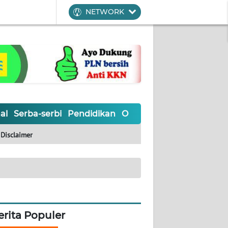
NETWORK
al
Serba-serbi
Pendidikan
Olahraga
Opini
Editoria
Disclaimer
erita Populer